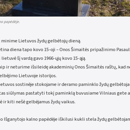
lno papėdėje.
u minime Lietuvos žydų gelbėtojų dieną.
ėtina diena tapo kovo 15-oji – Onos Šimaitės pripažinimo Pasaul
 lietuvė šį vardą gavo 1966-ųjų kovo 15-ąją.
 taip ir neturime išsileidę akademinių Onos Šimaitės raštų, kad 
lbėjimo Lietuvoje istorijos.
 Lietuvos sostinėje stokojame ir deramo paminklo žydų gelbėtoja
as siūlymas pastatyti tokį paminklą buvusiame Vilniaus gete ar 
 ir kiti nešė gelbėjamus žydų vaikus.
o Išganytojo kalno papėdėje iškilusi kukli stela žydų gelbėtoja