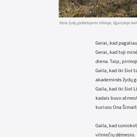
Stela žydų gelbėtojams Vilniuje, Išganytojo ka
Gerai, kad pagalia
Gerai, kad toji min
diena. Taip, pirmoji
Gaila, kad iki šiol
akademinės žydų ge
Gaila, kad iki šiol
kadais buvo atmest
kuriuos Ona Šimaitė
Gaila, kad suniokot
vilniečių dėmesio.