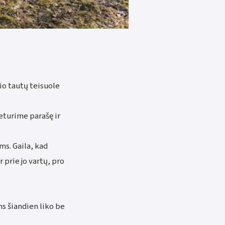
io tautų teisuole
neturime parašę ir
ms. Gaila, kad
prie jo vartų, pro
ms šiandien liko be