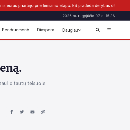
 prie lemiamo etapo: ES pradeda derybas dėl naujos pinigų formos
2026 m. rugpjūčio 07 d. 15:36
Bendruomenė
Diaspora
Daugiau
ieną.
saulio tautų teisuole