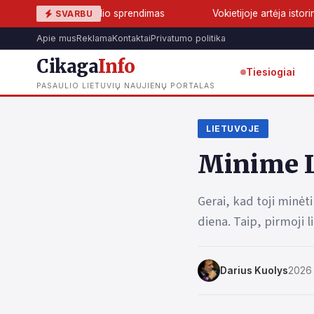
chelio sprendimas
Vokietijoje artėja istorinis lūžis: AfD gali 
SVARBU
Apie mus
Reklama
Kontaktai
Privatumo politika
Cikaga
Info
Tiesiogiai
PASAULIO LIETUVIŲ NAUJIENŲ PORTALAS
LIETUVOJE
Minime L
Gerai, kad toji minėt
diena. Taip, pirmoji 
Darius Kuolys
2026 