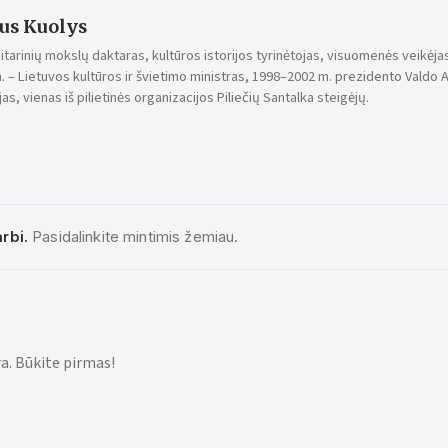
us Kuolys
tarinių mokslų daktaras, kultūros istorijos tyrinėtojas, visuomenės veikėjas
. – Lietuvos kultūros ir švietimo ministras, 1998–2002 m. prezidento Vald
as, vienas iš pilietinės organizacijos Piliečių Santalka steigėjų.
rbi.
Pasidalinkite mintimis žemiau.
a. Būkite pirmas!