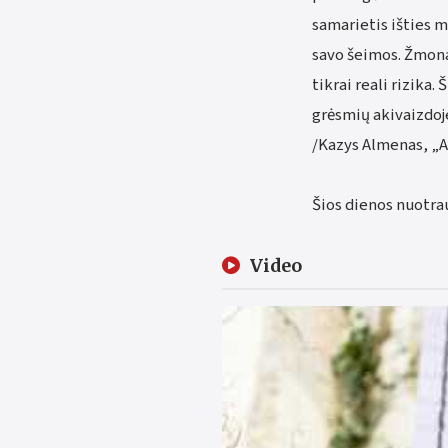
samarietis išties m
savo šeimos. Žmona 
tikrai reali rizika.
grėsmių akivaizdoje
/Kazys Almenas, „An
Šios dienos nuotrau
Video