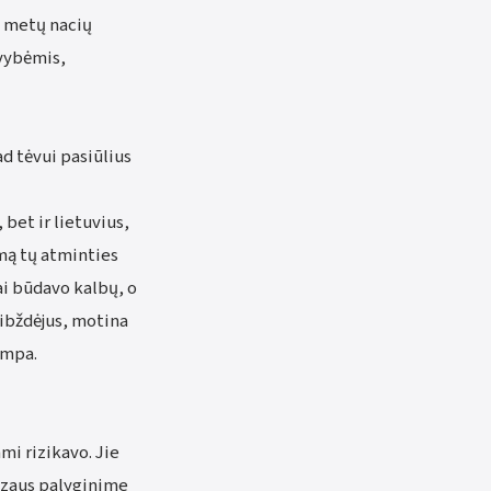
k metų nacių
yvybėmis,
d tėvui pasiūlius
bet ir lietuvius,
jimą tų atminties
tai būdavo kalbų, o
nibždėjus, motina
ampa.
i rizikavo. Jie
Jėzaus palyginime