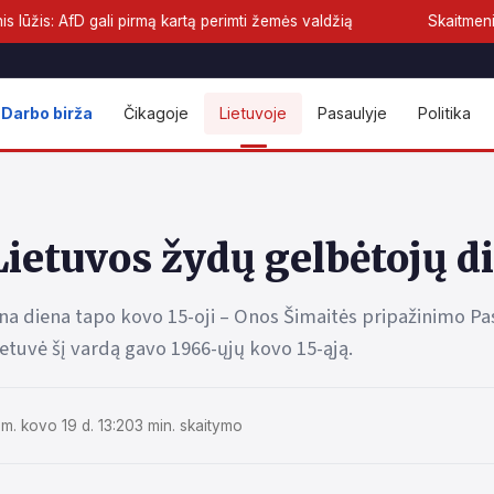
pirmą kartą perimti žemės valdžią
Skaitmeninis euras priartėjo
Darbo birža
Čikagoje
Lietuvoje
Pasaulyje
Politika
ietuvos žydų gelbėtojų d
ina diena tapo kovo 15-oji – Onos Šimaitės pripažinimo Pa
lietuvė šį vardą gavo 1966-ųjų kovo 15-ąją.
m. kovo 19 d. 13:20
3 min. skaitymo