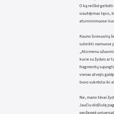
O ką reiškė gelbėt
siautėjimas tęsis, 
atsiminimuose liud
Kauno šviesuolių š
suteikti namuose p
„Atsimenu užuominų
kurie su žydais ar t
fragmentų sujungti 
vienas atvejis galė
buvo sukrėsta iki a
Ne, mano tėvai žyd
Jaučiu didžiulę pa
peržengė universal