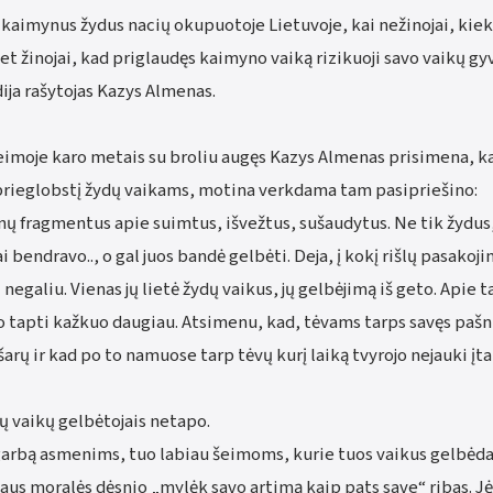
i kaimynus žydus nacių okupuotoje Lietuvoje, kai nežinojai, kie
bet žinojai, kad priglaudęs kaimyno vaiką rizikuoji savo vaikų g
ija rašytojas Kazys Almenas.
eimoje karo metais su broliu augęs Kazys Almenas prisimena, ka
rieglobstį žydų vaikams, motina verkdama tam pasipriešino:
 fragmentus apie suimtus, išvežtus, sušaudytus. Ne tik žydus, 
ai bendravo.., o gal juos bandė gelbėti. Deja, į kokį rišlų pasako
negaliu. Vienas jų lietė žydų vaikus, jų gelbėjimą iš geto. Apie 
jo tapti kažkuo daugiau. Atsimenu, kad, tėvams tarps savęs paš
šarų ir kad po to namuose tarp tėvų kurį laiką tvyrojo nejauki įt
ų vaikų gelbėtojais netapo.
garbą asmenims, tuo labiau šeimoms, kurie tuos vaikus gelbėdam
aus moralės dėsnio „mylėk savo artimą kaip pats save“ ribas. 