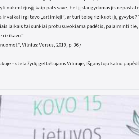
yli nukentėjusįjį kaip pats save, bet jį slaugydamas jis nepastato
ir vaikai irgi tavo „artimieji“, ar turi teisę rizikuoti jų gyvybe
 Šiais laikais tai sunkiai protu suvokiama padėtis, palaiminti tie
 rizikavo.“
uomet“, Vilnius: Versus, 2019, p. 36./
koje – stela žydų gelbėtojams Vilniuje, Išganytojo kalno papėdė