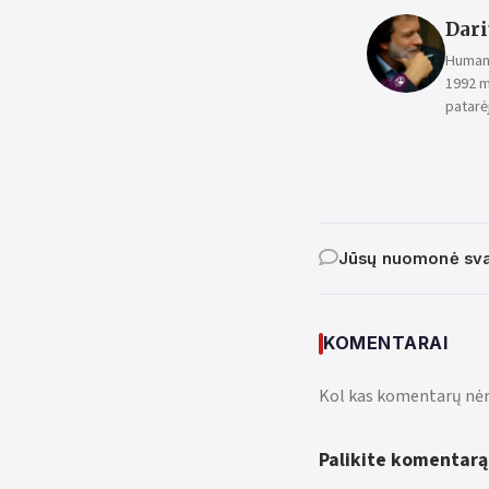
Dari
Humani
1992 m
patarėj
Jūsų nuomonė sva
KOMENTARAI
Kol kas komentarų nėr
Palikite komentarą