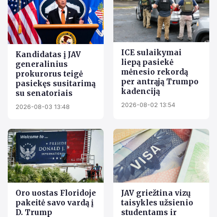
ICE sulaikymai
Kandidatas į JAV
liepą pasiekė
generalinius
mėnesio rekordą
prokurorus teigė
per antrąją Trumpo
pasiekęs susitarimą
kadenciją
su senatoriais
2026-08-02 13:54
2026-08-03 13:48
Oro uostas Floridoje
JAV griežtina vizų
pakeitė savo vardą į
taisykles užsienio
D. Trump
studentams ir