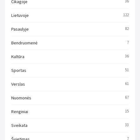
Čikagoje
36
Lietuvoje
122
Pasaulyje
82
Bendruomenė
7
Kultūra
36
Sportas
51
Verslas
61
Nuomonės
67
Renginiai
15
Sveikata
33
Švietimas
7