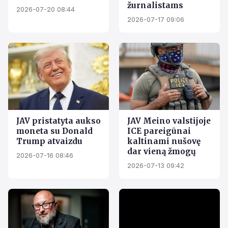
žurnalistams
2026-07-20 08:44
2026-07-17 09:06
JAV pristatyta aukso
JAV Meino valstijoje
moneta su Donald
ICE pareigūnai
Trump atvaizdu
kaltinami nušovę
dar vieną žmogų
2026-07-16 08:46
2026-07-13 09:42