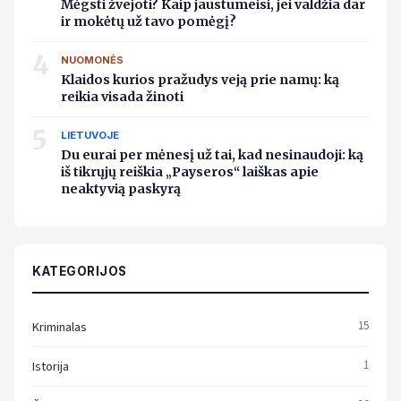
Mėgsti žvejoti? Kaip jaustumeisi, jei valdžia dar
ir mokėtų už tavo pomėgį?
4
NUOMONĖS
Klaidos kurios pražudys veją prie namų: ką
reikia visada žinoti
5
LIETUVOJE
Du eurai per mėnesį už tai, kad nesinaudoji: ką
iš tikrųjų reiškia „Payseros“ laiškas apie
neaktyvią paskyrą
KATEGORIJOS
Kriminalas
15
Istorija
1