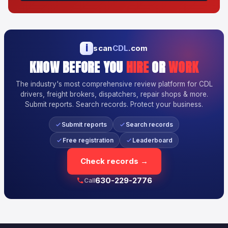
i
scan
CDL
.com
KNOW BEFORE YOU
HIRE
OR
WORK
The industry's most comprehensive review platform for CDL
drivers, freight brokers, dispatchers, repair shops & more.
Submit reports. Search records. Protect your business.
Submit reports
Search records
Free registration
Leaderboard
Check records →
630-229-2776
Call