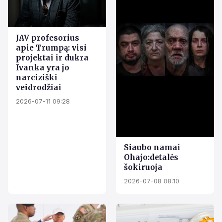
JAV profesorius
apie Trumpą: visi
projektai ir dukra
Ivanka yra jo
narciziški
veidrodžiai
2026-07-11 09:28
Siaubo namai
Ohajo:detalės
šokiruoja
2026-07-08 08:10