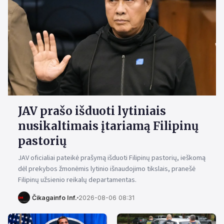
JAV prašo išduoti lytiniais
nusikaltimais įtariamą Filipinų
pastorių
JAV oficialiai pateikė prašymą išduoti Filipinų pastorių, ieškomą
dėl prekybos žmonėmis lytinio išnaudojimo tikslais, pranešė
Filipinų užsienio reikalų departamentas.
Čikagainfo Inf.
2026-08-06 08:31