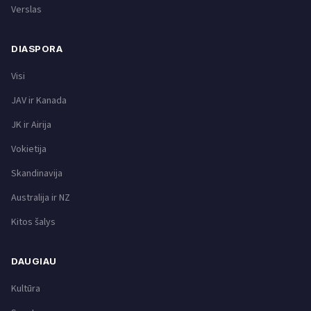
Verslas
DIASPORA
Visi
JAV ir Kanada
JK ir Airija
Vokietija
Skandinavija
Australija ir NZ
Kitos šalys
DAUGIAU
Kultūra