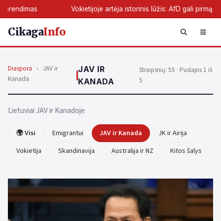
mas
Vokietijoje artėja istorinis lūžis: AfD gali pirmą kartą peri
Cikaga
Info
Diaspora
›
JAV ir
JAV IR
Straipsnių: 55 · Puslapis 1 iš
Kanada
5
KANADA
Lietuviai JAV ir Kanadoje
🌍 Visi
Emigrantui
JAV ir Kanada
JK ir Airija
Vokietija
Skandinavija
Australija ir NZ
Kitos šalys