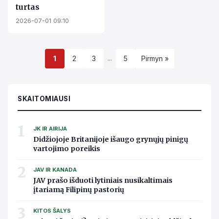
turtas
2026-07-01 09:10
...
1
2
3
5
Pirmyn »
SKAITOMIAUSI
1
JK IR AIRIJA
Didžiojoje Britanijoje išaugo grynųjų pinigų
vartojimo poreikis
2
JAV IR KANADA
JAV prašo išduoti lytiniais nusikaltimais
įtariamą Filipinų pastorių
3
KITOS ŠALYS