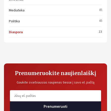
Mediateka
45
Politika
45
Diaspora
13
Prenumeruokite naujienlaiškį
Gaukite svarbiausias naujienas tiesiai į savo el. paštą
Prenumeruoti