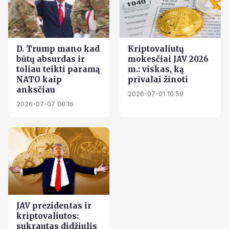
D. Trump mano kad
Kriptovaliutų
būtų absurdas ir
mokesčiai JAV 2026
toliau teikti paramą
m.: viskas, ką
NATO kaip
privalai žinoti
anksčiau
2026-07-01 10:59
2026-07-07 08:16
JAV prezidentas ir
kriptovaliutos:
sukrautas didžiulis