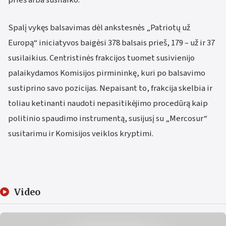
Spalį vykęs balsavimas dėl ankstesnės „Patriotų už
Europą“ iniciatyvos baigėsi 378 balsais prieš, 179 – už ir 37
susilaikius. Centristinės frakcijos tuomet susivienijo
palaikydamos Komisijos pirmininkę, kuri po balsavimo
sustiprino savo pozicijas. Nepaisant to, frakcija skelbia ir
toliau ketinanti naudoti nepasitikėjimo procedūrą kaip
politinio spaudimo instrumentą, susijusį su „Mercosur“
susitarimu ir Komisijos veiklos kryptimi.
Video