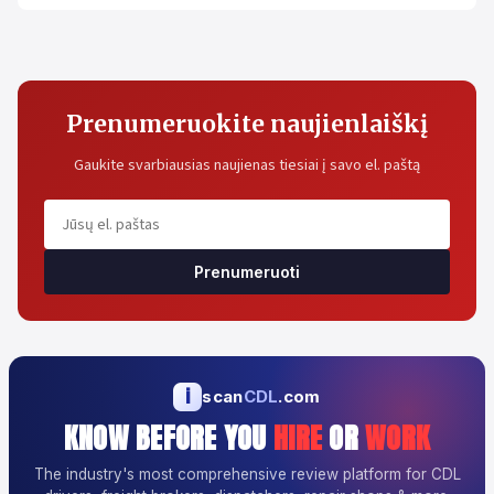
Prenumeruokite naujienlaiškį
Gaukite svarbiausias naujienas tiesiai į savo el. paštą
Prenumeruoti
i
scan
CDL
.com
KNOW BEFORE YOU
HIRE
OR
WORK
The industry's most comprehensive review platform for CDL