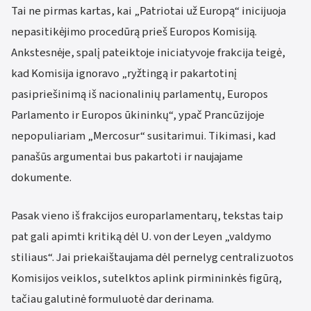
Tai ne pirmas kartas, kai „Patriotai už Europą“ inicijuoja
nepasitikėjimo procedūrą prieš Europos Komisiją.
Ankstesnėje, spalį pateiktoje iniciatyvoje frakcija teigė,
kad Komisija ignoravo „ryžtingą ir pakartotinį
pasipriešinimą iš nacionalinių parlamentų, Europos
Parlamento ir Europos ūkininkų“, ypač Prancūzijoje
nepopuliariam „Mercosur“ susitarimui. Tikimasi, kad
panašūs argumentai bus pakartoti ir naujajame
dokumente.
Pasak vieno iš frakcijos europarlamentarų, tekstas taip
pat gali apimti kritiką dėl U. von der Leyen „valdymo
stiliaus“. Jai priekaištaujama dėl pernelyg centralizuotos
Komisijos veiklos, sutelktos aplink pirmininkės figūrą,
tačiau galutinė formuluotė dar derinama.