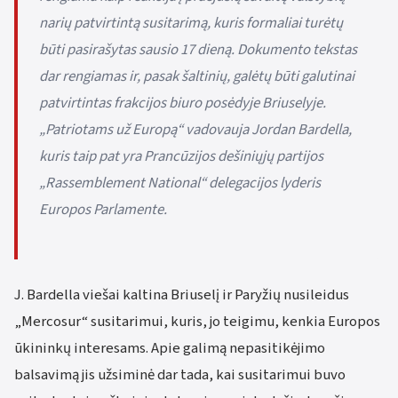
narių patvirtintą susitarimą, kuris formaliai turėtų
būti pasirašytas sausio 17 dieną. Dokumento tekstas
dar rengiamas ir, pasak šaltinių, galėtų būti galutinai
patvirtintas frakcijos biuro posėdyje Briuselyje.
„Patriotams už Europą“ vadovauja Jordan Bardella,
kuris taip pat yra Prancūzijos dešiniųjų partijos
„Rassemblement National“ delegacijos lyderis
Europos Parlamente.
J. Bardella viešai kaltina Briuselį ir Paryžių nusileidus
„Mercosur“ susitarimui, kuris, jo teigimu, kenkia Europos
ūkininkų interesams. Apie galimą nepasitikėjimo
balsavimą jis užsiminė dar tada, kai susitarimui buvo