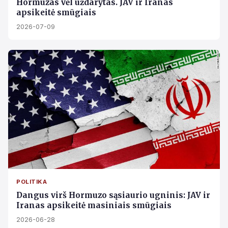
Hormūzas vėl uždarytas. JAV ir Iranas
apsikeitė smūgiais
2026-07-09
POLITIKA
Dangus virš Hormuzo sąsiaurio ugninis: JAV ir
Iranas apsikeitė masiniais smūgiais
2026-06-28