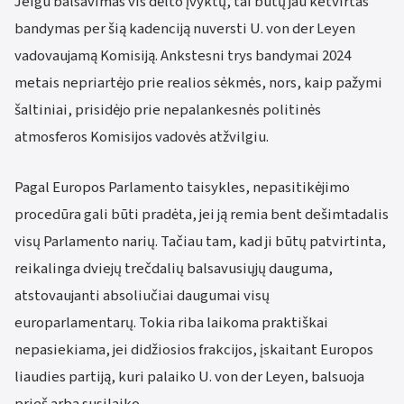
Jeigu balsavimas vis dėlto įvyktų, tai būtų jau ketvirtas
bandymas per šią kadenciją nuversti U. von der Leyen
vadovaujamą Komisiją. Ankstesni trys bandymai 2024
metais nepriartėjo prie realios sėkmės, nors, kaip pažymi
šaltiniai, prisidėjo prie nepalankesnės politinės
atmosferos Komisijos vadovės atžvilgiu.
Pagal Europos Parlamento taisykles, nepasitikėjimo
procedūra gali būti pradėta, jei ją remia bent dešimtadalis
visų Parlamento narių. Tačiau tam, kad ji būtų patvirtinta,
reikalinga dviejų trečdalių balsavusiųjų dauguma,
atstovaujanti absoliučiai daugumai visų
europarlamentarų. Tokia riba laikoma praktiškai
nepasiekiama, jei didžiosios frakcijos, įskaitant Europos
liaudies partiją, kuri palaiko U. von der Leyen, balsuoja
prieš arba susilaiko.