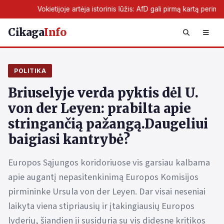
je artėja istorinis lūžis: AfD gali pirmą kartą perimti žemės valdžią
Cikaga
Info
POLITIKA
Briuselyje verda pyktis dėl U.
von der Leyen: prabilta apie
stringančią pažangą.Daugeliui
baigiasi kantrybė?
Europos Sąjungos koridoriuose vis garsiau kalbama
apie augantį nepasitenkinimą Europos Komisijos
pirmininke Ursula von der Leyen. Dar visai neseniai
laikyta viena stipriausių ir įtakingiausių Europos
lyderių, šiandien ji susiduria su vis didesne kritikos