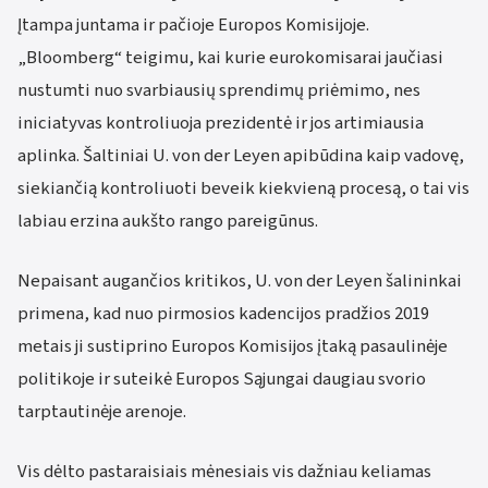
Įtampa juntama ir pačioje Europos Komisijoje.
„Bloomberg“ teigimu, kai kurie eurokomisarai jaučiasi
nustumti nuo svarbiausių sprendimų priėmimo, nes
iniciatyvas kontroliuoja prezidentė ir jos artimiausia
aplinka. Šaltiniai U. von der Leyen apibūdina kaip vadovę,
siekiančią kontroliuoti beveik kiekvieną procesą, o tai vis
labiau erzina aukšto rango pareigūnus.
Nepaisant augančios kritikos, U. von der Leyen šalininkai
primena, kad nuo pirmosios kadencijos pradžios 2019
metais ji sustiprino Europos Komisijos įtaką pasaulinėje
politikoje ir suteikė Europos Sąjungai daugiau svorio
tarptautinėje arenoje.
Vis dėlto pastaraisiais mėnesiais vis dažniau keliamas