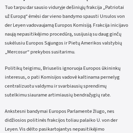
Tuo tarpu dar sausio viduryje dešiniųjų frakcija „Patriotai
už Europą“ ėmėsi dar vieno bandymo spausti Ursulos von
der Leyen vadovaujamą Europos Komisiją. Frakcija inicijavo
naują nepasitikėjimo procedūrą, susijusią su daug ginčų
sukėlusiu Europos Sąjungos ir Pietų Amerikos valstybių
„Mercosur“ prekybos susitarimu.
Politikų teigimu, Briuselis ignoruoja Europos ūkininkų
interesus, o pati Komisijos vadovė kaltinama pernelyg
centralizuotu valdymu ir svarbiausių sprendimų
sutelkimu siaurame artimiausių bendražygių rate.
Ankstesni bandymai Europos Parlamente žlugo, nes
didžiosios politinės frakcijos toliau palaiko U. von der
Leyen. Vis dėlto pasikartojantys nepasitikėjimo