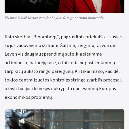
EK pirmininkė Ursula von der Leyen. DI sugeneruota nuotrauka
Kaip skelbia „Bloomberg“, pagrindinis priekaištas susijęs
su jos vadovavimo stiliumi. Šaltinių teigimu, U. von der
Leyen vis daugiau sprendimų sutelkia siaurame
artimiausių patarėjų rate, o tai kelia nepasitenkinimą
tarp kitų aukšto rango pareigūnų. Kritikai mano, kad dėl
tokios centralizuotos kontrolės stringa svarbūs procesai,
o institucijos dėmesys nukrypsta nuo esminių Europos
ekonomikos problemų.