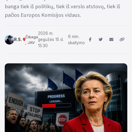
banga tiek iš politikų, tiek iš verslo atstovų, tiek iš
pačios Europos Komisijos vidaus.
2026 m.
6 min.
Čikaga
R.S.
gegužės 15 d.
, JAV
skaitymo
15:30