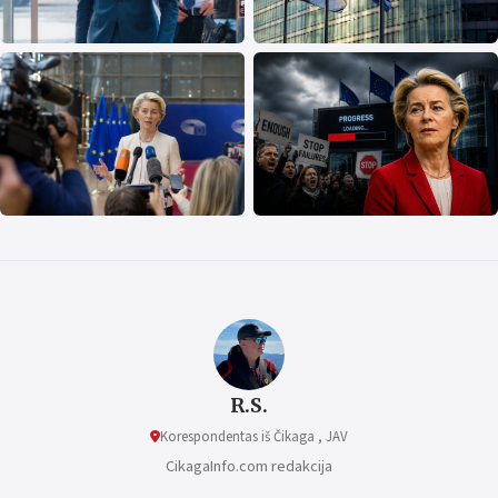
R.S.
Korespondentas iš Čikaga , JAV
CikagaInfo.com redakcija