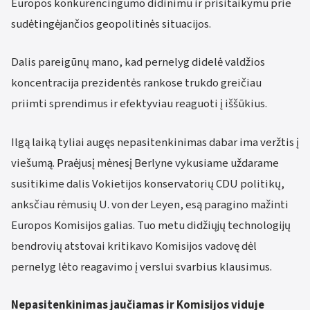
Europos konkurencingumo didinimu ir prisitaikymu prie
sudėtingėjančios geopolitinės situacijos.
Dalis pareigūnų mano, kad pernelyg didelė valdžios
koncentracija prezidentės rankose trukdo greičiau
priimti sprendimus ir efektyviau reaguoti į iššūkius.
Ilgą laiką tyliai augęs nepasitenkinimas dabar ima veržtis į
viešumą. Praėjusį mėnesį Berlyne vykusiame uždarame
susitikime dalis Vokietijos konservatorių CDU politikų,
anksčiau rėmusių U. von der Leyen, esą paragino mažinti
Europos Komisijos galias. Tuo metu didžiųjų technologijų
bendrovių atstovai kritikavo Komisijos vadovę dėl
pernelyg lėto reagavimo į verslui svarbius klausimus.
Nepasitenkinimas jaučiamas ir Komisijos viduje