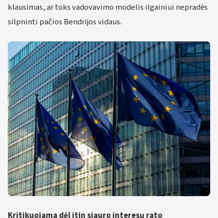
klausimas, ar toks vadovavimo modelis ilgainiui nepradės
silpninti pačios Bendrijos vidaus.
Kritikuojama dėl itin siauro interesų rato