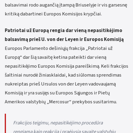
balsavimai rodo augančią įtampą Briuselyje ir vis garsesnę
kritiką dabartinei Europos Komisijos krypčiai.
Patriotai už Europą rengia dar vieną nepasitikėjimo
balsavimą prieš U. von der Leyen ir Europos Komisiją
Europos Parlamento dešiniųjų frakcija „Patriotai už
Europą“ dar šią savaitę ketina pateikti dar vieną
nepasitikėjimo Europos Komisija pareiškimą. Keli frakcijos
šaltiniai nurodė žiniasklaidai, kad siūlomas sprendimas
nukreiptas prieš Ursulos von der Leyen vadovaujamą
Komisiją ir yra susijęs su Europos Sąjungos ir Pietų
Amerikos valstybių „Mercosur“ prekybos susitarimu.
Frakcijos teigimu, nepasitikėjimo procedūra
rengiama kaip reakcija į praėjusią savaitę valstybių