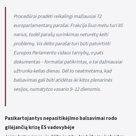
Procedūrai pradėti reikalingi mažiausiai 72
europarlamentarų parašai. Frakcija šiuo metu turi 85
narius, todėl parašų surinkimas neturėtų kelti
problemų. Vis dėlto parašai turi būti patvirtinti
Europos Parlamento vidaus tarnybų, o pats
dokumentas – formaliai patikrintas, o tai dažniausiai
užtrunka kelias dienas. Dėl to neatmetama, kad
balsavimas gali būti atidėtas iki kitos plenarinės
sesijos, numatytos vasario 9–12 dienomis.
Pasikartojantys nepasitikėjimo balsavimai rodo
gilėjančią krizę ES vadovybėje