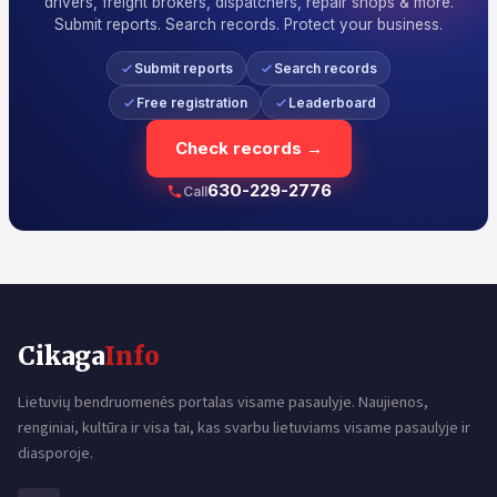
drivers, freight brokers, dispatchers, repair shops & more.
Submit reports. Search records. Protect your business.
Submit reports
Search records
Free registration
Leaderboard
Check records →
630-229-2776
Call
Cikaga
Info
Lietuvių bendruomenės portalas visame pasaulyje. Naujienos,
renginiai, kultūra ir visa tai, kas svarbu lietuviams visame pasaulyje ir
diasporoje.