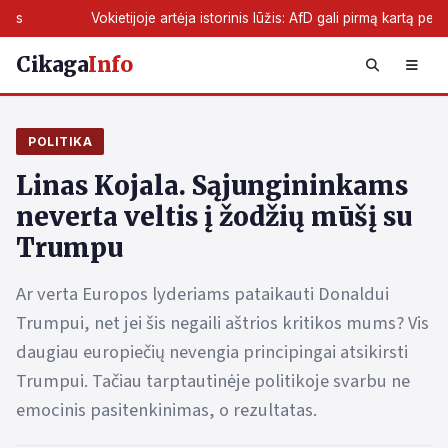
etijoje artėja istorinis lūžis: AfD gali pirmą kartą perimti žemės valdžią
Cikaga
Info
POLITIKA
Linas Kojala. Sąjungininkams
neverta veltis į žodžių mūšį su
Trumpu
Ar verta Europos lyderiams pataikauti Donaldui
Trumpui, net jei šis negaili aštrios kritikos mums? Vis
daugiau europiečių nevengia principingai atsikirsti
Trumpui. Tačiau tarptautinėje politikoje svarbu ne
emocinis pasitenkinimas, o rezultatas.