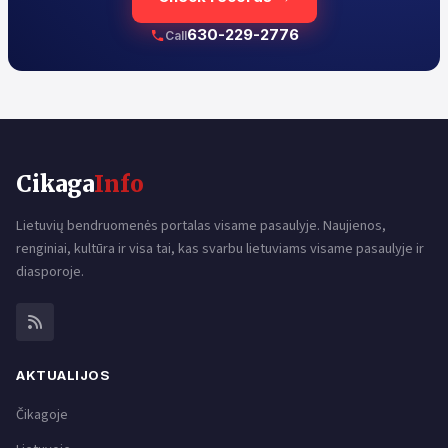
630-229-2776
Call
Cikaga
Info
Lietuvių bendruomenės portalas visame pasaulyje. Naujienos,
renginiai, kultūra ir visa tai, kas svarbu lietuviams visame pasaulyje ir
diasporoje.
AKTUALIJOS
Čikagoje