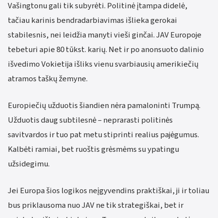
Vašingtonu gali tik subyrėti. Politinė įtampa didelė,
tačiau karinis bendradarbiavimas išlieka gerokai
stabilesnis, nei leidžia manyti vieši ginčai. JAV Europoje
tebeturi apie 80 tūkst. karių. Net ir po anonsuoto dalinio
išvedimo Vokietija išliks vienu svarbiausių amerikiečių
atramos taškų žemyne.
Europiečių užduotis šiandien nėra pamaloninti Trumpą.
Užduotis daug subtilesnė – neprarasti politinės
savitvardos ir tuo pat metu stiprinti realius pajėgumus.
Kalbėti ramiai, bet ruoštis grėsmėms su ypatingu
užsidegimu.
Jei Europa šios logikos neįgyvendins praktiškai, ji ir toliau
bus priklausoma nuo JAV ne tik strategiškai, bet ir