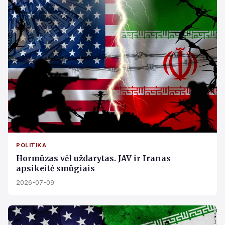
POLITIKA
Hormūzas vėl uždarytas. JAV ir Iranas
apsikeitė smūgiais
2026-07-09