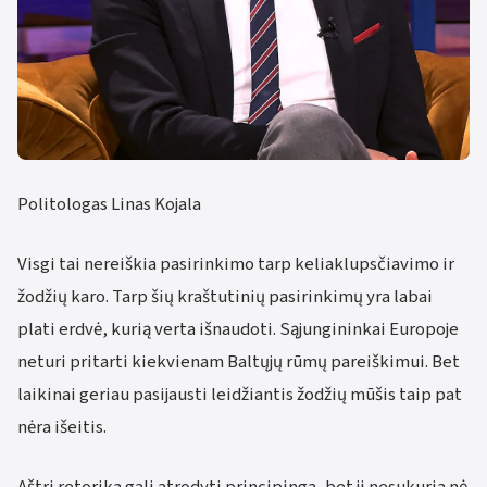
Politologas Linas Kojala
Visgi tai nereiškia pasirinkimo tarp keliaklupsčiavimo ir
žodžių karo. Tarp šių kraštutinių pasirinkimų yra labai
plati erdvė, kurią verta išnaudoti. Sąjungininkai Europoje
neturi pritarti kiekvienam Baltųjų rūmų pareiškimui. Bet
laikinai geriau pasijausti leidžiantis žodžių mūšis taip pat
nėra išeitis.
Aštri retorika gali atrodyti principinga, bet ji nesukuria nė