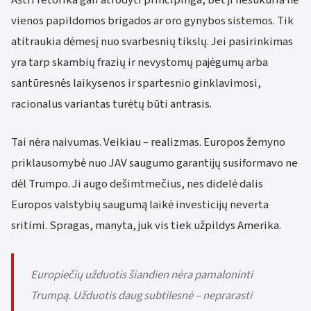
vienos papildomos brigados ar oro gynybos sistemos. Tik
atitraukia dėmesį nuo svarbesnių tikslų. Jei pasirinkimas
yra tarp skambių frazių ir nevystomų pajėgumų arba
santūresnės laikysenos ir spartesnio ginklavimosi,
racionalus variantas turėtų būti antrasis.
Tai nėra naivumas. Veikiau – realizmas. Europos žemyno
priklausomybė nuo JAV saugumo garantijų susiformavo ne
dėl Trumpo. Ji augo dešimtmečius, nes didelė dalis
Europos valstybių saugumą laikė investicijų neverta
sritimi. Spragas, manyta, juk vis tiek užpildys Amerika.
Europiečių užduotis šiandien nėra pamaloninti
Trumpą. Užduotis daug subtilesnė – neprarasti