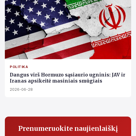
POLITIKA
Dangus virš Hormuzo sąsiaurio ugninis: JAV ir
Iranas apsikeitė masiniais smūgiais
2026-06-28
Prenumeruokite naujienlaiškį