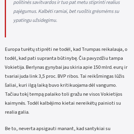
politinės savitvardos ir tuo pat metu stiprinti realius
pajėgumus. Kalbėti ramiai, bet ruoštis grėsmėms su
ypatingu užsidegimu.
Europa turėtų stiprėti ne todėl, kad Trumpas reikalauja, o
todėl, kad pati supranta būtinybę. Čia pavyzdžiu tampa
Vokietija. Berlynas gynybai jau skiria apie 150 mlrd. eurų ir
tvariai juda link 3,5 proc. BVP ribos. Tai reikšmingas lūžis
šaliai, kuri ilgą laiką buvo kritikuojama dėl vangumo.
Tačiau tokį tempą palaiko toli gražu ne visos Vokietijos
kaimynės. Todėl kalbėjimo kietai nereikėtų painioti su
realia galia.
Be to, neverta apsigauti manant, kad santykiai su