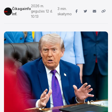
2026 m.
Čikagainfo
3 min.
gegužės 12 d.
Inf.
skaitymo
10:13