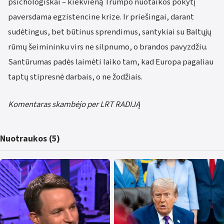
psichologiškai – kiekvieną Trumpo nuotaikos pokytį
paversdama egzistencine krize. Ir priešingai, darant
sudėtingus, bet būtinus sprendimus, santykiai su Baltųjų
rūmų šeimininku virs ne silpnumo, o brandos pavyzdžiu.
Santūrumas padės laimėti laiko tam, kad Europa pagaliau
taptų stipresnė darbais, o ne žodžiais.
Komentaras skambėjo per LRT RADIJĄ
Nuotraukos (5)