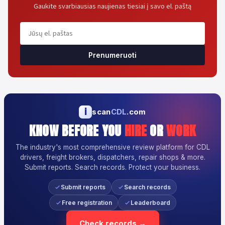
Gaukite svarbiausias naujienas tiesiai į savo el. paštą
Prenumeruoti
i
scan
CDL
.com
KNOW BEFORE YOU
HIRE
OR
WORK
The industry's most comprehensive review platform for CDL
drivers, freight brokers, dispatchers, repair shops & more.
Submit reports. Search records. Protect your business.
Submit reports
Search records
Free registration
Leaderboard
Check records →