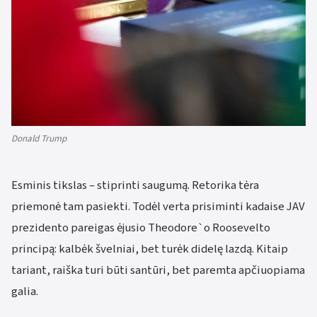
Donald Trump
Esminis tikslas – stiprinti saugumą. Retorika tėra
priemonė tam pasiekti. Todėl verta prisiminti kadaise JAV
prezidento pareigas ėjusio Theodore`o Roosevelto
principą: kalbėk švelniai, bet turėk didelę lazdą. Kitaip
tariant, raiška turi būti santūri, bet paremta apčiuopiama
galia.