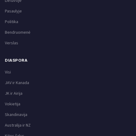
Lietuvoje
Pasaulyje
Politika
Bendruomenė
Verslas
DIASPORA
Visi
JAV ir Kanada
JK ir Airija
Vokietija
Skandinavija
Australija ir NZ