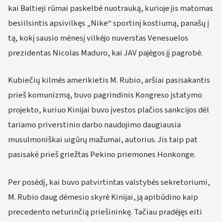
kai Baltieji rūmai paskelbė nuotrauką, kurioje jis matomas
besiilsintis apsivilkęs „Nike“ sportinį kostiumą, panašų į
tą, kokį sausio mėnesį vilkėjo nuverstas Venesuelos
prezidentas Nicolas Maduro, kai JAV pajėgos jį pagrobė.
Kubiečių kilmės amerikietis M. Rubio, aršiai pasisakantis
prieš komunizmą, buvo pagrindinis Kongreso įstatymo
projekto, kuriuo Kinijai buvo įvestos plačios sankcijos dėl
tariamo priverstinio darbo naudojimo daugiausia
musulmoniškai uigūrų mažumai, autorius. Jis taip pat
pasisakė prieš griežtas Pekino priemones Honkonge.
Per posėdį, kai buvo patvirtintas valstybės sekretoriumi,
M. Rubio daug dėmesio skyrė Kinijai, ją apibūdino kaip
precedento neturinčią priešininkę. Tačiau pradėjęs eiti