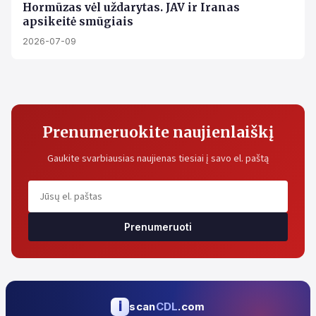
Hormūzas vėl uždarytas. JAV ir Iranas
apsikeitė smūgiais
2026-07-09
Prenumeruokite naujienlaiškį
Gaukite svarbiausias naujienas tiesiai į savo el. paštą
Prenumeruoti
i
scan
CDL
.com