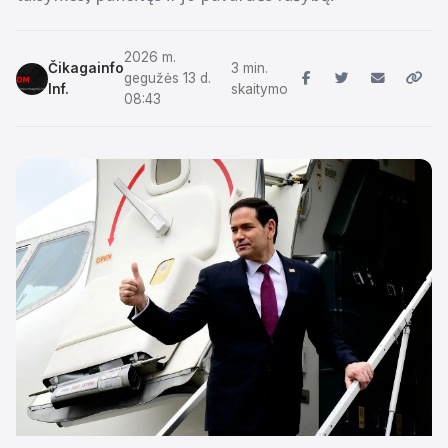
2026 m.
Čikagainfo
3 min.
gegužės 13 d.
Inf.
skaitymo
08:43