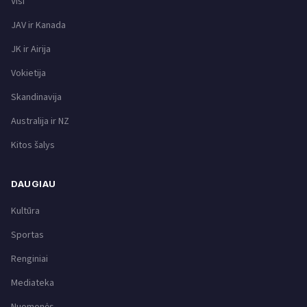
Visi
JAV ir Kanada
JK ir Airija
Vokietija
Skandinavija
Australija ir NZ
Kitos šalys
DAUGIAU
Kultūra
Sportas
Renginiai
Mediateka