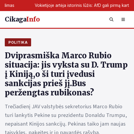
Vokietijoje artėja istorinis lūžis: AfD gali pirmą kartą perimti žemės 
Cikaga
Info
POLITIKA
Dviprasmiška Marco Rubio
situacija: jis vyksta su D. Trump
į Kiniją,o ši turi įvedusi
sankcijas prieš jį.Bus
peržengtas rubikonas?
Trečiadienį JAV valstybės sekretorius Marco Rubio
turi lankytis Pekine su prezidentu Donaldu Trumpu,
nepaisant Kinijos sankcijų. Pekinas taiko jam naujas
taisykles, pakeitęs ir jo pavardės rašybą.