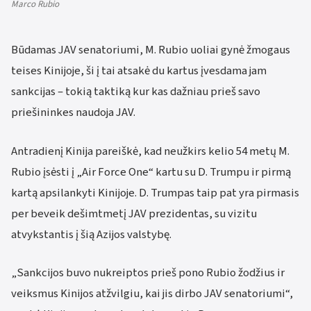
Marco Rubio
Būdamas JAV senatoriumi, M. Rubio uoliai gynė žmogaus
teises Kinijoje, ši į tai atsakė du kartus įvesdama jam
sankcijas – tokią taktiką kur kas dažniau prieš savo
priešininkes naudoja JAV.
Antradienį Kinija pareiškė, kad neužkirs kelio 54 metų M.
Rubio įsėsti į „Air Force One“ kartu su D. Trumpu ir pirmą
kartą apsilankyti Kinijoje. D. Trumpas taip pat yra pirmasis
per beveik dešimtmetį JAV prezidentas, su vizitu
atvykstantis į šią Azijos valstybę.
„Sankcijos buvo nukreiptos prieš pono Rubio žodžius ir
veiksmus Kinijos atžvilgiu, kai jis dirbo JAV senatoriumi“,