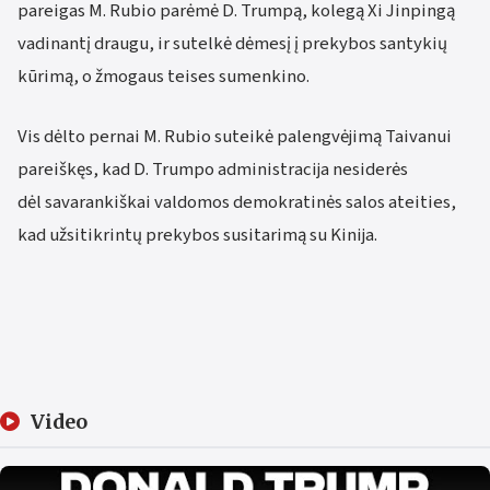
pareigas M. Rubio parėmė D. Trumpą, kolegą Xi Jinpingą
vadinantį draugu, ir sutelkė dėmesį į prekybos santykių
kūrimą, o žmogaus teises sumenkino.
Vis dėlto pernai M. Rubio suteikė palengvėjimą Taivanui
pareiškęs, kad D. Trumpo administracija nesiderės
dėl savarankiškai valdomos demokratinės salos ateities,
kad užsitikrintų prekybos susitarimą su Kinija.
Video