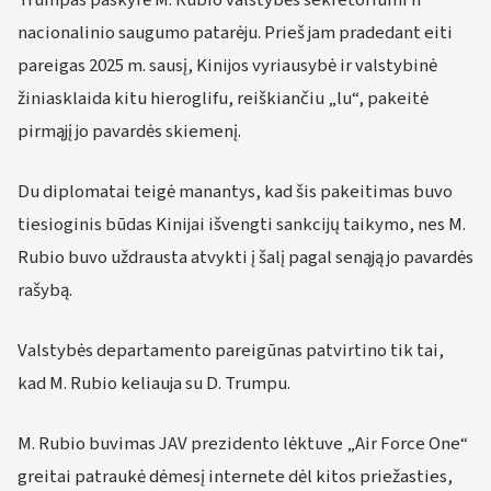
nacionalinio saugumo patarėju. Prieš jam pradedant eiti
pareigas 2025 m. sausį, Kinijos vyriausybė ir valstybinė
žiniasklaida kitu hieroglifu, reiškiančiu „lu“, pakeitė
pirmąjį jo pavardės skiemenį.
Du diplomatai teigė manantys, kad šis pakeitimas buvo
tiesioginis būdas Kinijai išvengti sankcijų taikymo, nes M.
Rubio buvo uždrausta atvykti į šalį pagal senąją jo pavardės
rašybą.
Valstybės departamento pareigūnas patvirtino tik tai,
kad M. Rubio keliauja su D. Trumpu.
M. Rubio buvimas JAV prezidento lėktuve „Air Force One“
greitai patraukė dėmesį internete dėl kitos priežasties,