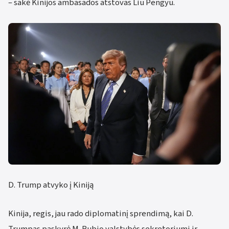
– sakė Kinijos ambasados ​​atstovas Liu Pengyu.
D. Trump atvyko į Kiniją
Kinija, regis, jau rado diplomatinį sprendimą, kai D.
Trumpas paskyrė M. Rubio valstybės sekretoriumi ir