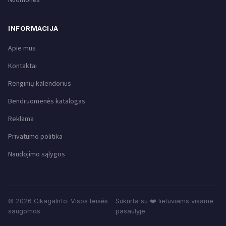
Nuomonės
INFORMACIJA
Apie mus
Kontaktai
Renginių kalendorius
Bendruomenės katalogas
Reklama
Privatumo politika
Naudojimo sąlygos
© 2026 CikagaInfo. Visos teisės
Sukurta su ❤️ lietuviams visame
saugomos.
pasaulyje