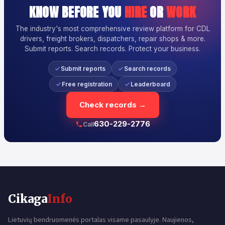
KNOW BEFORE YOU
HIRE
OR
WORK
The industry's most comprehensive review platform for CDL
drivers, freight brokers, dispatchers, repair shops & more.
Submit reports. Search records. Protect your business.
Submit reports
Search records
Free registration
Leaderboard
Check records →
630-229-2776
Call
Cikaga
Info
Lietuvių bendruomenės portalas visame pasaulyje. Naujienos,