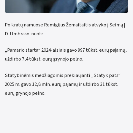
Po kratų namuose Remigijus Žemaitaitis atvyko į Seimą |
D. Umbraso nuotr.
„Pamario starta“ 2024-aisiais gavo 997 tūkst. eurų pajamų,
uždirbo 7,4 tūkst. eurų grynojo pelno.
Statybinėmis medžiagomis prekiaujanti „Statyk pats“
2025 m. gavo 12,8 mln. eurų pajamų ir uždirbo 31 tūkst.
eurų grynojo pelno.