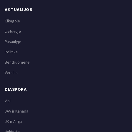
AKTUALIJOS
Čikagoje
Lietuvoje
Pasaulyje
Politika
Bendruomenė
Verslas
DIASPORA
Visi
JAV ir Kanada
JK ir Airija
Vokietija