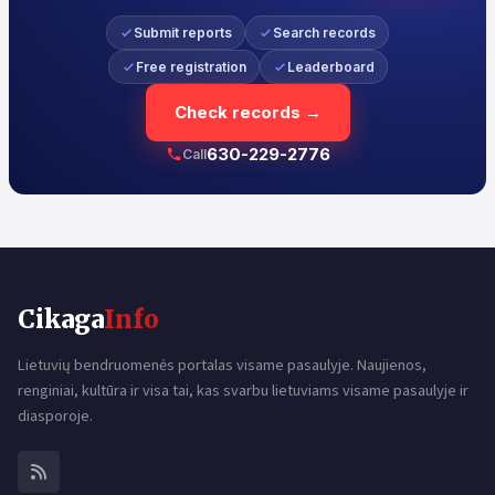
Submit reports
Search records
Free registration
Leaderboard
Check records →
630-229-2776
Call
Cikaga
Info
Lietuvių bendruomenės portalas visame pasaulyje. Naujienos,
renginiai, kultūra ir visa tai, kas svarbu lietuviams visame pasaulyje ir
diasporoje.