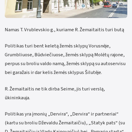
Namas T. Vrublevskio g., kuriame R. Žemaitaitis turi butą
Politikas turi bent keletą žemės sklypų Vorusnėje,
Grumbliuose, Būdviečiuose, žemės sklypą Molėtų rajone,
perpus su broliu valdo namą, žemės sklypą su autoservisu
bei garažais ir dar kelis žemės sklypus Šilutėje.
R. Žemaitaitis ne tik dirba Seime, jis turi verslą,
ūkininkauja.
Politikas yra įmonių „Dervira“, „Dervira“ ir partneriai“
(kartu su broliu Dževaldu Žemaitaičiu), „Statyk pats“ (su
D. Žemaitaičiu ir Vladu Kainovaičiu) bei „Pamario starta“