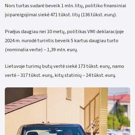
Nors turtas sudarė beveik 1 mln. litų, politiko finansiniai
įsipareigojimai siekė 471 tūkst. litų (136 tūkst. eurų).
Praėjus daugiau nei 10 metų, politikas VMI deklaracijoje
2024 m. nurodė turintis beveik 5 kartus daugiau turto
(nominalia verte) – 1,39 mln. eurų.
Lietuvoje turimų butų vertė siekė 173 tūkst. eurų, namo
vertė – 317 tūkst. eurų, kitų statinių – 24 tūkst. eurų.