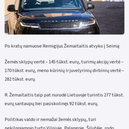
Po kratų namuose Remigijus Žemaitaitis atvyko į Seimą
Žemės sklypų vertė – 145 tūkst. eurų, turimų akcijų vertė –
170 tūkst. eurų, meno kūrinių ir juvelyrinių dirbinių vertė –
282 tūkst. eurų.
R. Žemaitaitis taip pat nurodė Lietuvoje turintis 277 tūkst.
eurų santaupų bei pasiskolinęs 92 tūkst. eurų.
Politikas valdo ir nemažai žemės sklypų, turi
nekilnojamojo turto Vilniuje, Palangoje, Šilutėje, rodo