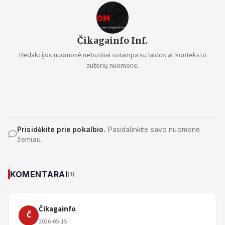
Čikagainfo Inf.
Redakcijos nuomonė nebūtinai sutampa su laidos ar konteksto
autorių nuomone.
Prisidėkite prie pokalbio.
Pasidalinkite savo nuomone
žemiau.
KOMENTARAI
(1)
Čikagainfo
Č
2026-05-15