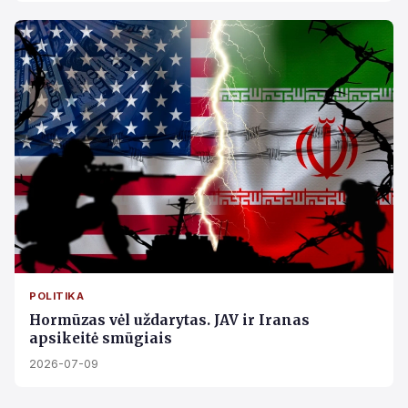
POLITIKA
Hormūzas vėl uždarytas. JAV ir Iranas
apsikeitė smūgiais
2026-07-09