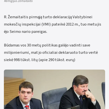
Remigijus Žemaitaitis
R. Žemaitaitis pirmąją turto deklaraciją Valstybinei
mokesčių inspekcijai (VMI) pateikė 2012 m., tuo metu jis
ėjo Seimo nario pareigas.
Būdamas vos 30 metų politikas galėjo vadinti save
milijonieriumi, mat jo oficialiai deklaruoto turto vertė
siekė 998 tūkst. litų (apie 290 tūkst. eurų)