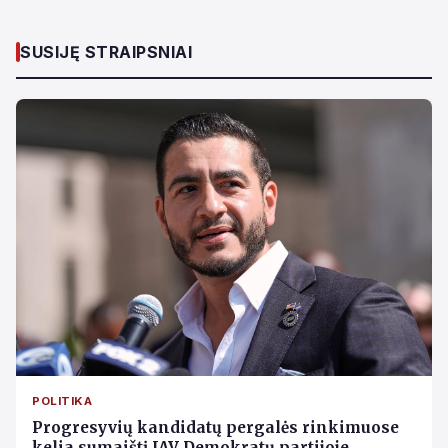
SUSIJĘ STRAIPSNIAI
POLITIKA
Progresyvių kandidatų pergalės rinkimuose
kelia sumaištį JAV Demokratų partijoje