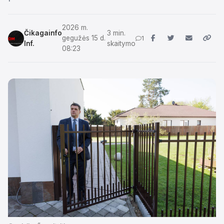
2026 m.
Čikagainfo
3 min.
gegužės 15 d.
1
Inf.
skaitymo
08:23