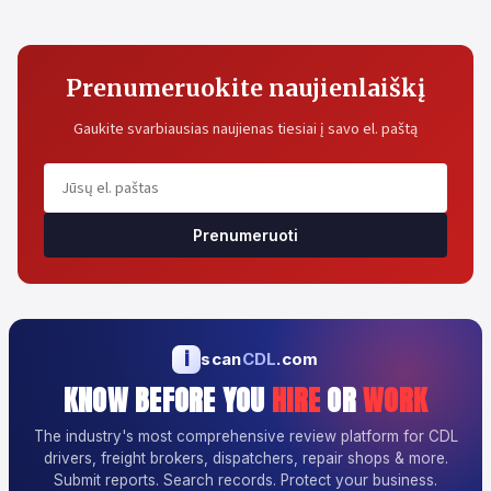
Prenumeruokite naujienlaiškį
Gaukite svarbiausias naujienas tiesiai į savo el. paštą
Prenumeruoti
i
scan
CDL
.com
KNOW BEFORE YOU
HIRE
OR
WORK
The industry's most comprehensive review platform for CDL
drivers, freight brokers, dispatchers, repair shops & more.
Submit reports. Search records. Protect your business.