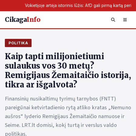
e artėja istorinis lūžis: AfD gali pirmą kartą perimti žemės valdžią
Cikaga
Info
POLITIKA
Kaip tapti milijonietiumi
sulaukus vos 30 metų?
Remigijaus Žemaitaičio istorija,
tikra ar išgalvota?
Finansinių nusikaltimų tyrimų tarnybos (FNTT)
pareigūnai ketvirtadienio rytą atliko kratas „Nemuno
aušros“ lyderio Remigijaus Žemaitaičio namuose ir
Seime. LRT.lt domisi, kokį turtą ir verslus valdo
politikas.