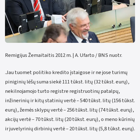
Remigijus Žemaitaitis 2012 m. | A. Ufarto / BNS nuotr.
.Jau tuomet politiko kredito įstaigose ir ne jose turimų
piniginių lėšų suma siekė 111 tūkst. litų (32 tūkst. eurų),
nekilnojamojo turto registre registruotinų patalpų,
inžinerinių ir kitų statinių vertė – 540 tūkst. litų (156 tūkst.
eurų), žemės sklypų vertė – 256 tūkst. litų (74 tūkst. eurų),
akcijų vertė – 70 tūkst. litų (20 tūkst. eurų), o meno kūrinių
ir juvelyrinių dirbinių vertė – 20 tūkst. litų (5,8 tūkst. eurų).