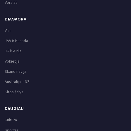
Verslas
DIASPORA
Visi
JAV ir Kanada
JK ir Airija
Vokietija
Skandinavija
Australija ir NZ
Kitos šalys
DAUGIAU
Kultūra
Sportas