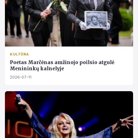
KULTŪRA
Poetas Marčėnas amžinojo poilsio atgulė
Menininkų kalnelyje
2026-07-11