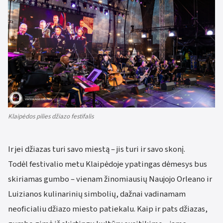
Klaipėdos pilies džiazo festifalis
Ir jei džiazas turi savo miestą – jis turi ir savo skonį.
Todėl festivalio metu Klaipėdoje ypatingas dėmesys bus
skiriamas gumbo – vienam žinomiausių Naujojo Orleano ir
Luizianos kulinarinių simbolių, dažnai vadinamam
neoficialiu džiazo miesto patiekalu. Kaip ir pats džiazas,