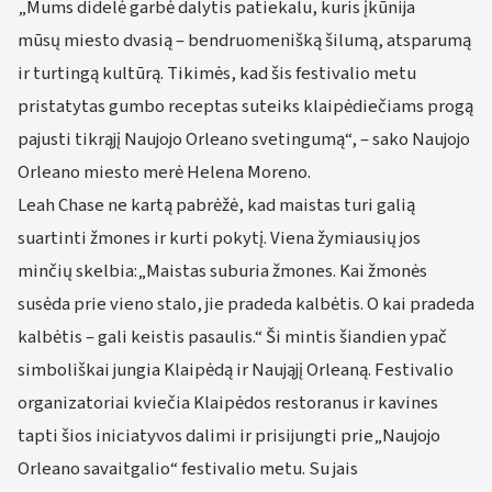
„Mums didelė garbė dalytis patiekalu, kuris įkūnija
mūsų miesto dvasią – bendruomenišką šilumą, atsparumą
ir turtingą kultūrą. Tikimės, kad šis festivalio metu
pristatytas gumbo receptas suteiks klaipėdiečiams progą
pajusti tikrąjį Naujojo Orleano svetingumą“, – sako Naujojo
Orleano miesto merė Helena Moreno.
Leah Chase ne kartą pabrėžė, kad maistas turi galią
suartinti žmones ir kurti pokytį. Viena žymiausių jos
minčių skelbia:„Maistas suburia žmones. Kai žmonės
susėda prie vieno stalo, jie pradeda kalbėtis. O kai pradeda
kalbėtis – gali keistis pasaulis.“ Ši mintis šiandien ypač
simboliškai jungia Klaipėdą ir Naująjį Orleaną. Festivalio
organizatoriai kviečia Klaipėdos restoranus ir kavines
tapti šios iniciatyvos dalimi ir prisijungti prie„Naujojo
Orleano savaitgalio“ festivalio metu. Su jais