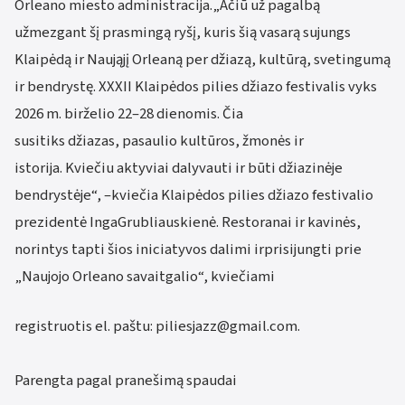
Orleano miesto administracija.„Ačiū už pagalbą
užmezgant šį prasmingą ryšį, kuris šią vasarą sujungs
Klaipėdą ir Naująjį Orleaną per džiazą, kultūrą, svetingumą
ir bendrystę. XXXII Klaipėdos pilies džiazo festivalis vyks
2026 m. birželio 22–28 dienomis. Čia
susitiks džiazas, pasaulio kultūros, žmonės ir
istorija. Kviečiu aktyviai dalyvauti ir būti džiazinėje
bendrystėje“, –kviečia Klaipėdos pilies džiazo festivalio
prezidentė IngaGrubliauskienė. Restoranai ir kavinės,
norintys tapti šios iniciatyvos dalimi irprisijungti prie
„Naujojo Orleano savaitgalio“, kviečiami
registruotis el. paštu: piliesjazz@gmail.com.
Parengta pagal pranešimą spaudai