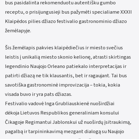
bus pasidalinta rekomenduotu autentišku gumbo
receptu, o prisijungusieji bus pažymėti specialiame XXXII
Klaipėdos pilies džiazo festivalio gastronominio džiazo
žemėlapyje.
Šis žemėlapis pakvies klaipėdiečius ir miesto svečius
leistis į unikalią miesto skonio kelionę, atrasti skirtingas
legendinio Naujojo Orleano patiekalo interpretacijas ir
patirti džiazą ne tik klausantis, bet ir ragaujant. Tai bus
savotiška gastronominė improvizacija – tokia, kokia
visada buvo ir yra pats džiazas.
Festivalio vadovė Inga Grubliauskienė nuoširdžiai
dėkoja Lietuvos Respublikos generaliniam konsului
Čikagoje Regimantui Jablonskui už nuoširdų įsitraukimą,
pagalbą ir tarpininkavimą mezgant dialogą su Naujojo