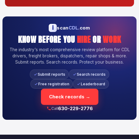
i
scan
CDL
.com
KNOW BEFORE YOU
HIRE
OR
WORK
The industry's most comprehensive review platform for CDL
drivers, freight brokers, dispatchers, repair shops & more.
Submit reports. Search records. Protect your business.
Submit reports
Search records
Free registration
Leaderboard
Check records →
630-229-2776
Call