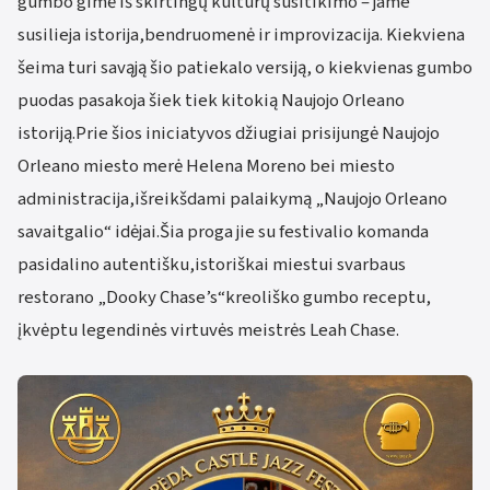
gumbo gimė iš skirtingų kultūrų susitikimo – jame
susilieja istorija,bendruomenė ir improvizacija. Kiekviena
šeima turi savąją šio patiekalo versiją, o kiekvienas gumbo
puodas pasakoja šiek tiek kitokią Naujojo Orleano
istoriją.Prie šios iniciatyvos džiugiai prisijungė Naujojo
Orleano miesto merė Helena Moreno bei miesto
administracija,išreikšdami palaikymą „Naujojo Orleano
savaitgalio“ idėjai.Šia proga jie su festivalio komanda
pasidalino autentišku,istoriškai miestui svarbaus
restorano „Dooky Chase’s“kreoliško gumbo receptu,
įkvėptu legendinės virtuvės meistrės Leah Chase.