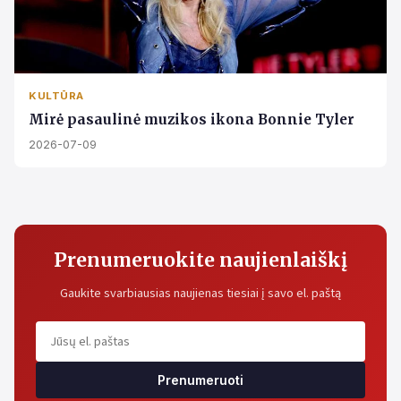
KULTŪRA
Mirė pasaulinė muzikos ikona Bonnie Tyler
2026-07-09
Prenumeruokite naujienlaiškį
Gaukite svarbiausias naujienas tiesiai į savo el. paštą
Prenumeruoti