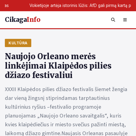
ietijoje artėja istorinis lūžis: AfD gali pirmą kartą perimti žemės valdžią
Cikaga
Info
KULTŪRA
Naujojo Orleano merės
linkėjimai Klaipėdos pilies
džiazo festivaliui
XXXII Klaipėdos pilies džiazo festivalis šiemet žengia
dar vieną žingsnį stiprindamas tarptautinius
kultūrinius ryšius –festivalio programoje
planuojamas „Naujojo Orleano savaitgalis“, kuris
kvies klaipėdiečius ir miesto svečius pažinti miestą,
laikomą džiazo gimtine.Naujasis Orleanas pasaulyje