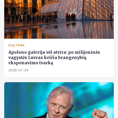
KULTŪRA
Apolono galerija vėl atvira: po milijoninės
vagystės Luvras keičia brangenybių
eksponavimo tvarką
2026-07-24