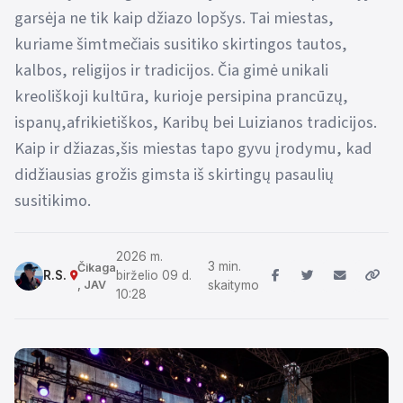
garsėja ne tik kaip džiazo lopšys. Tai miestas,
kuriame šimtmečiais susitiko skirtingos tautos,
kalbos, religijos ir tradicijos. Čia gimė unikali
kreoliškoji kultūra, kurioje persipina prancūzų,
ispanų,afrikietiškos, Karibų bei Luizianos tradicijos.
Kaip ir džiazas,šis miestas tapo gyvu įrodymu, kad
didžiausias grožis gimsta iš skirtingų pasaulių
susitikimo.
2026 m.
3 min.
Čikaga
R.S.
birželio 09 d.
, JAV
skaitymo
10:28