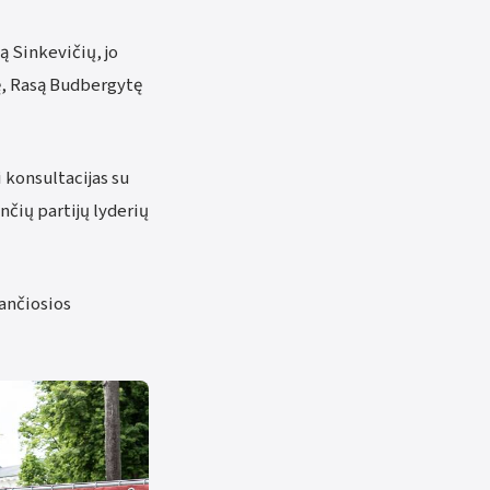
 Sinkevičių, jo
ę, Rasą Budbergytę
 konsultacijas su
nčių partijų lyderių
dančiosios