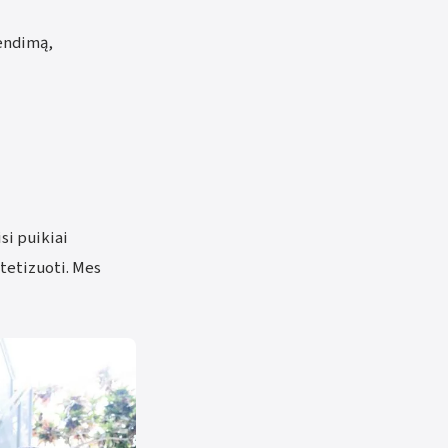
rendimą,
si puikiai
itetizuoti. Mes