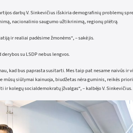
artijos darbų V. Sinkevičius išskiria demografinių problemų sp
imą, nacionalinio saugumo užtikrinimą, regionų plėtrą.
iją ir realiai padėsime žmonėms“, – sakė jis.
ad derybos su LSDP nebus lengvos.
u, kad bus paprasta susitarti. Mes taip pat nesame naivūs ir vi
e mūsų siūlymai kainuoja, biudžetas nėra guminis, reikės prior
sti ir kolegų socialdemokratų įžvalgas“, – kalbėjo V. Sinkevičius.