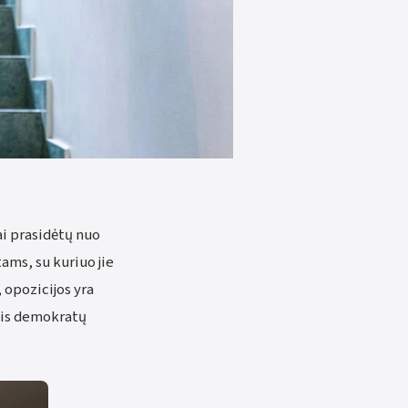
ai prasidėtų nuo
ms, su kuriuo jie
, opozicijos yra
asis demokratų