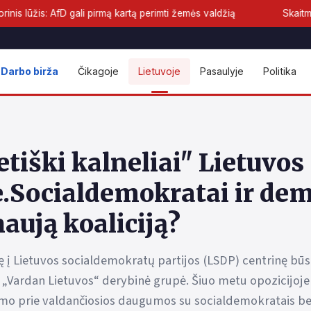
ali pirmą kartą perimti žemės valdžią
Skaitmeninis euras priar
Darbo birža
Čikagoje
Lietuvoje
Pasaulyje
Politika
tiški kalneliai" Lietuvos
e.Socialdemokratai ir de
aują koaliciją?
ę į Lietuvos socialdemokratų partijos (LSDP) centrinę būs
Vardan Lietuvos“ derybinė grupė. Šiuo metu opozicijoje d
imo prie valdančiosios daugumos su socialdemokratais bei 