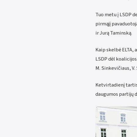
Tuo metu į LSDP de
pirmąjį pavaduotoj
ir Jurą Taminską.
Kaip skelbė ELTA, 
LSDP dėl koalicijos
M. Sinkevičiaus, V.
Ketvirtadienį tartis
daugumos partijų d