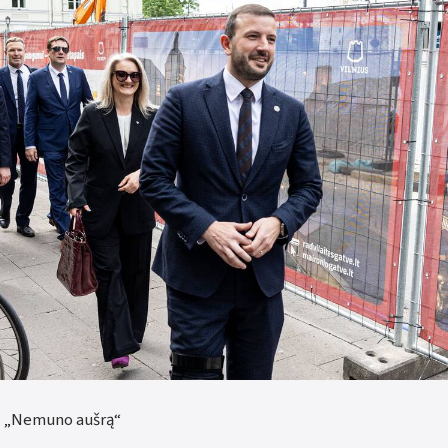
tė „Nemuno aušrą“