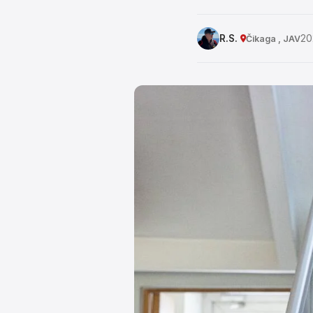
R.S.
20
Čikaga , JAV