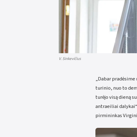
V. Sinkevičius
„Dabar pradėsime r
turinio, nuo to de
turėjo visą dieną s
antraeiliai dalykai
pirmininkas Virgini