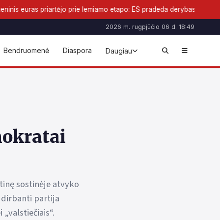
tėjo prie lemiamo etapo: ES pradeda derybas dėl naujos pinigų formos
2026 m. rugpjūčio 06 d. 18:49
Bendruomenė
Diaspora
Daugiau
mokratai
tinę sostinėje atvyko
irbanti partija
„valstiečiais“.