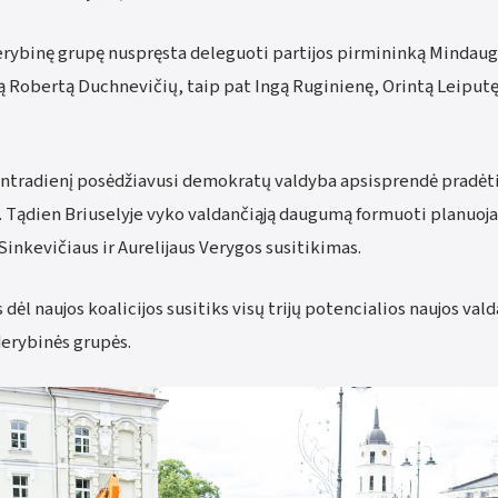
rybinę grupę nuspręsta deleguoti partijos pirmininką Mindaugą
ą Robertą Duchnevičių, taip pat Ingą Ruginienę, Orintą Leiput
antradienį posėdžiavusi demokratų valdyba apsisprendė pradėti
. Tądien Briuselyje vyko valdančiąją daugumą formuoti planuoja
 Sinkevičiaus ir Aurelijaus Verygos susitikimas.
 dėl naujos koalicijos susitiks visų trijų potencialios naujos val
erybinės grupės.