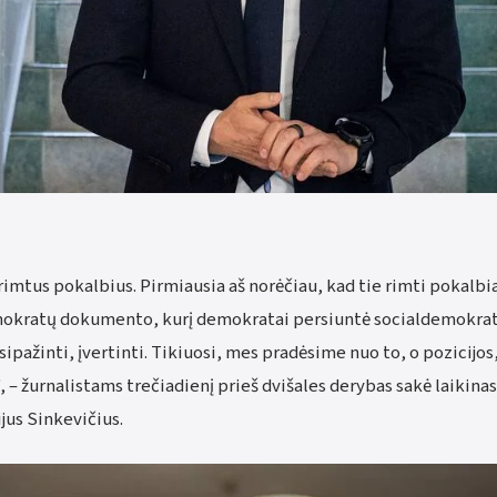
imtus pokalbius. Pirmiausia aš norėčiau, kad tie rimti pokalbi
mokratų dokumento, kurį demokratai persiuntė socialdemokrata
usipažinti, įvertinti. Tikiuosi, mes pradėsime nuo to, o pozicijos
“, – žurnalistams trečiadienį prieš dvišales derybas sakė laikin
jus Sinkevičius.