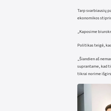
Tarp svarbiausių p
ekonomikos stiprin
„Kaposime biurokrat
Politikas teigė, k
„Šiandien aš nemana
suprantame, kad ti
tikrai norime išgir