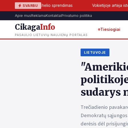
ir Tuchelio sprendimas
Vokietijoje artėja istorinis lūžis: AfD g
SVARBU
Apie mus
Reklama
Kontaktai
Privatumo politika
Cikaga
Info
Tiesiogiai
PASAULIO LIETUVIŲ NAUJIENŲ PORTALAS
LIETUVOJE
"Amerikie
politikoj
sudarys n
Trečiadienio pavakar
Demokratų sąjungos „
derėsis dėl prisijung