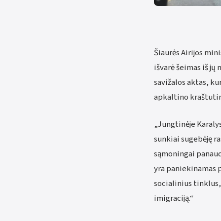
Šiaurės Airijos mi
išvarė šeimas iš jų
savižalos aktas, ku
apkaltino kraštutin
„Jungtinėje Karalyst
sunkiai sugebėję ra
sąmoningai panaudo
yra paniekinamas po
socialinius tinklu
imigraciją.“