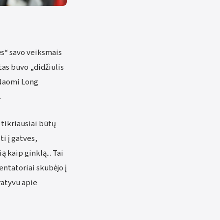
ės“ savo veiksmais
tas buvo „didžiulis
ė Naomi Long
.
 tikriausiai būtų
i į gatves,
kaip ginklą... Tai
entatoriai skubėjo į
ratyvu apie