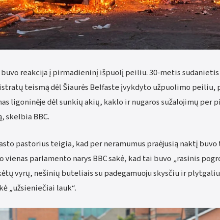
buvo reakcija į pirmadieninį išpuolį peiliu. 30-metis sudanieti
istratų teismą dėl Šiaurės Belfaste įvykdyto užpuolimo peiliu, 
as ligoninėje dėl sunkių akių, kaklo ir nugaros sužalojimų per 
, skelbia BBC.
fasto pastorius teigia, kad per neramumus praėjusią naktį buvo 
o vienas parlamento narys BBC sakė, kad tai buvo „rasinis pog
ėtų vyrų, nešinių buteliais su padegamuoju skysčiu ir plytgaliu
kė „užsieniečiai lauk“.