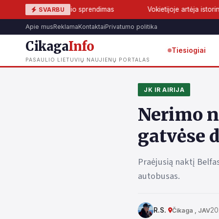
elio sprendimas
Vokietijoje artėja istorinis lūžis: AfD gali pir
SVARBU
Apie mus
Reklama
Kontaktai
Privatumo politika
Cikaga
Info
Tiesiogiai
PASAULIO LIETUVIŲ NAUJIENŲ PORTALAS
JK IR AIRIJA
Nerimo na
gatvėse 
Praėjusią naktį Belfa
autobusas.
R.S.
20
Čikaga , JAV