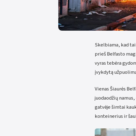
Skelbiama, kad tai 
prieš Belfasto mag
vyras tebėra gydom
įvykdytą užpuolimą
Vienas Šiaurės Bel
juodaodžių namus, 
gatvėje šimtai kauk
konteinerius ir šau