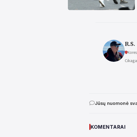
R.S.
Kores
Cikaga
Jūsų nuomonė sva
KOMENTARAI