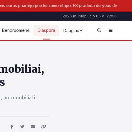
ie lemiamo etapo: ES pradeda derybas dėl naujos pinigų formos
2026 m. rugpjūčio 05 d. 22:56
Bendruomenė
Diaspora
Daugiau
mobiliai,
s
, automobiliai ir