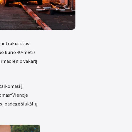
s netrukus stos
po kurio 40-metis
pirmadienio vakarą
taikomasi į
romas“.Vienoje
s, padegė šiukšlių