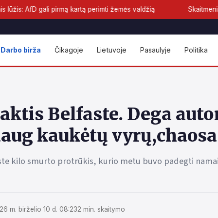
mą kartą perimti žemės valdžią
Skaitmeninis euras priartėjo pr
Darbo birža
Čikagoje
Lietuvoje
Pasaulyje
Politika
ktis Belfaste. Dega auto
daug kaukėtų vyrų,chaosa
ste kilo smurto protrūkis, kurio metu buvo padegti namai
26 m. birželio 10 d. 08:23
2 min. skaitymo