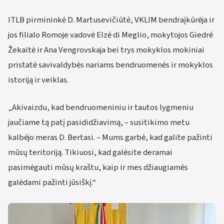
ITLB pirmininkė D. Martusevičiūtė, VKLIM bendraįkūrėja ir
jos filialo Romoje vadovė Elzė di Meglio, mokytojos Giedrė
Žekaitė ir Ana Vengrovskaja bei trys mokyklos mokiniai
pristatė savivaldybės nariams bendruomenės ir mokyklos
istoriją ir veiklas.
„Akivaizdu, kad bendruomeniniu ir tautos lygmeniu
jaučiame tą patį pasididžiavimą, – susitikimo metu
kalbėjo meras D. Bertasi. – Mums garbė, kad galite pažinti
mūsų teritoriją. Tikiuosi, kad galėsite deramai
pasimėgauti mūsų kraštu, kaip ir mes džiaugiamės
galėdami pažinti jūsiškį.“