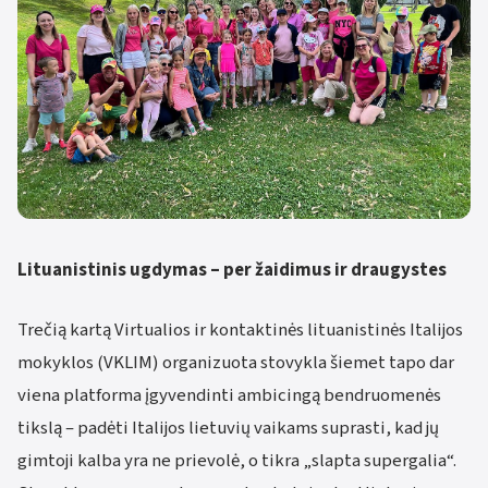
Lituanistinis ugdymas – per žaidimus ir draugystes
Trečią kartą Virtualios ir kontaktinės lituanistinės Italijos
mokyklos (VKLIM) organizuota stovykla šiemet tapo dar
viena platforma įgyvendinti ambicingą bendruomenės
tikslą – padėti Italijos lietuvių vaikams suprasti, kad jų
gimtoji kalba yra ne prievolė, o tikra „slapta supergalia“.