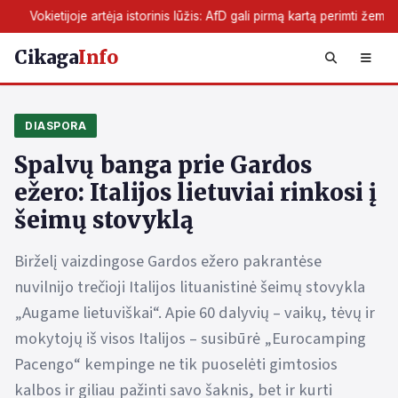
torinis lūžis: AfD gali pirmą kartą perimti žemės valdžią
Skaitm
Cikaga
Info
DIASPORA
Spalvų banga prie Gardos
ežero: Italijos lietuviai rinkosi į
šeimų stovyklą
Birželį vaizdingose Gardos ežero pakrantėse
nuvilnijo trečioji Italijos lituanistinė šeimų stovykla
„Augame lietuviškai“. Apie 60 dalyvių – vaikų, tėvų ir
mokytojų iš visos Italijos – susibūrė „Eurocamping
Pacengo“ kempinge ne tik puoselėti gimtosios
kalbos ir giliau pažinti savo šaknis, bet ir kurti