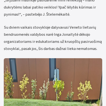
„Grįždami mašinoje pasidarėme mini refleksiją – mano
dukrytėms labai patiko veiklos! Ypač lėlytės kūrimas ir
pynimas!“, – pastebėjo J. Štelemėkaitė.
Su dviem vaikais stovykloje dalyvavusi Veneto lietuvių
bendruomenės valdybos narė Inga Jonaitytė dėkojo
organizatoriams ir edukatoriams už kruopštų pasiruošimą
stovyklai, pasak jos, šis darbas dažnai lieka nematomas.