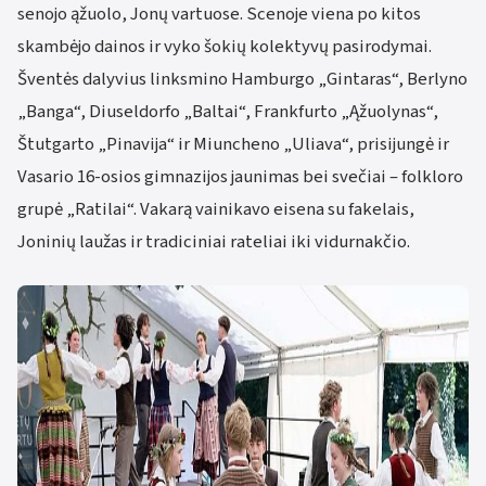
senojo ąžuolo, Jonų vartuose. Scenoje viena po kitos
skambėjo dainos ir vyko šokių kolektyvų pasirodymai.
Šventės dalyvius linksmino Hamburgo „Gintaras“, Berlyno
„Banga“, Diuseldorfo „Baltai“, Frankfurto „Ąžuolynas“,
Štutgarto „Pinavija“ ir Miuncheno „Uliava“, prisijungė ir
Vasario 16-osios gimnazijos jaunimas bei svečiai – folkloro
grupė „Ratilai“. Vakarą vainikavo eisena su fakelais,
Joninių laužas ir tradiciniai rateliai iki vidurnakčio.