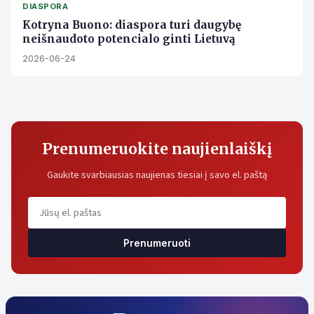
DIASPORA
Kotryna Buono: diaspora turi daugybę
neišnaudoto potencialo ginti Lietuvą
2026-06-24
Prenumeruokite naujienlaiškį
Gaukite svarbiausias naujienas tiesiai į savo el. paštą
Prenumeruoti