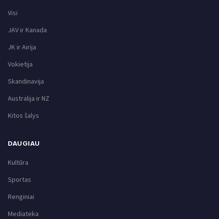
Visi
JAV ir Kanada
JK ir Airija
Vokietija
Skandinavija
Australija ir NZ
Kitos šalys
DAUGIAU
Kultūra
Sportas
Renginiai
Mediateka