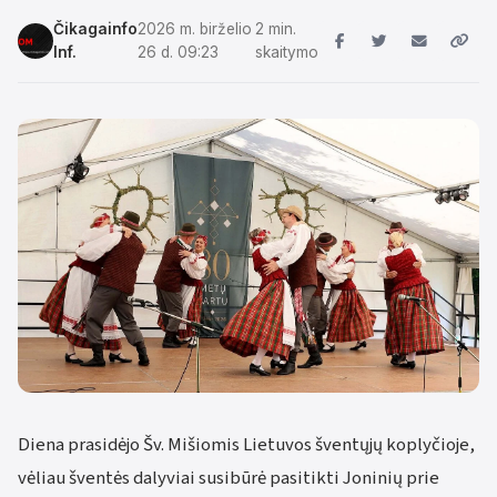
Čikagainfo
2026 m. birželio
2 min.
Inf.
26 d. 09:23
skaitymo
Diena prasidėjo Šv. Mišiomis Lietuvos šventųjų koplyčioje,
vėliau šventės dalyviai susibūrė pasitikti Joninių prie