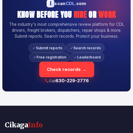
i
scan
CDL
.com
KNOW BEFORE YOU
HIRE
OR
WORK
The industry's most comprehensive review platform for CDL
drivers, freight brokers, dispatchers, repair shops & more.
Submit reports. Search records. Protect your business.
Submit reports
Search records
Free registration
Leaderboard
Check records →
630-229-2776
Call
Cikaga
Info