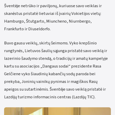
Šventėje netrūko ir paviljonų, kuriuose savo veiklas ir
skanėstus pristatė lietuviai iš įvairių Vokietijos vietų:
Hamburgo, Štutgarto, Miuncheno, Niurnbergo,
Frankfurto ir Diuseldorfo.
Buvo gausu veiklų, skirtų šeimoms. Vyko krepšinio
rungtynės, Lietuvos šaulių sąjunga pristatė savo veiklą ir
lazerinio šaudymo stendą, o tradicijų ir amatų kampelyje
kartu su asociacijos „Dangaus sodai“ prezidente Rasa
Gelčiene vyko šiaudinių kabančių sodų paroda bei
prekyba, Joninių vainikų pynimas ir magiškos Rasų
apeigos su sutartinėmis. Šventėje savo veiklą pristatė ir
Lazdijų turizmo informacinis centras (Lazdijų TIC).