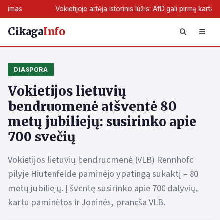
ietijoje artėja istorinis lūžis: AfD gali pirmą kartą perimti žemės valdžią
Cikaga
Info
DIASPORA
Vokietijos lietuvių
bendruomenė atšventė 80
metų jubiliejų: susirinko apie
700 svečių
Vokietijos lietuvių bendruomenė (VLB) Rennhofo
pilyje Hiutenfelde paminėjo ypatingą sukaktį – 80
metų jubiliejų. Į šventę susirinko apie 700 dalyvių,
kartu paminėtos ir Joninės, praneša VLB.