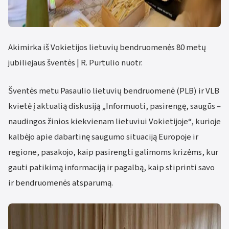
Akimirka iš Vokietijos lietuvių bendruomenės 80 metų
jubiliejaus šventės | R. Purtulio nuotr.
Šventės metu Pasaulio lietuvių bendruomenė (PLB) ir VLB
kvietė į aktualią diskusiją „Informuoti, pasirengę, saugūs –
naudingos žinios kiekvienam lietuviui Vokietijoje“, kurioje
kalbėjo apie dabartinę saugumo situaciją Europoje ir
regione, pasakojo, kaip pasirengti galimoms krizėms, kur
gauti patikimą informaciją ir pagalbą, kaip stiprinti savo
ir bendruomenės atsparumą.