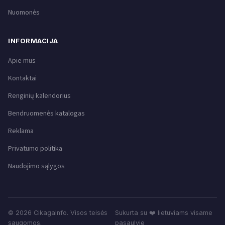
Nuomonės
INFORMACIJA
Apie mus
Kontaktai
Renginių kalendorius
Bendruomenės katalogas
Reklama
Privatumo politika
Naudojimo sąlygos
© 2026 CikagaInfo. Visos teisės
Sukurta su ❤️ lietuviams visame
saugomos.
pasaulyje