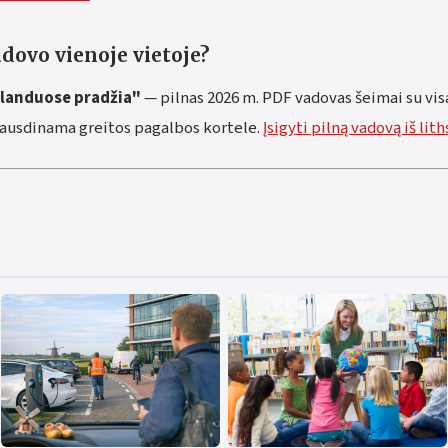
adovo vienoje vietoje?
landuose pradžia"
— pilnas 2026 m. PDF vadovas šeimai su visa
ausdinama greitos pagalbos kortele.
Įsigyti pilną vadovą iš lit