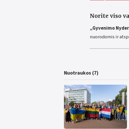
Norite viso v
„Gyvenimo Nyder
nuorodomis ir atsp
Nuotraukos (7)