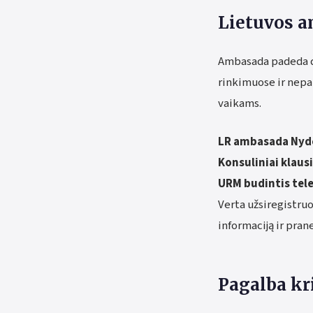
Lietuvos 
Ambasada padeda d
rinkimuose ir nepa
vaikams.
LR ambasada Nyd
Konsuliniai klaus
URM budintis tele
Verta užsiregistruo
informaciją ir pran
Pagalba kri