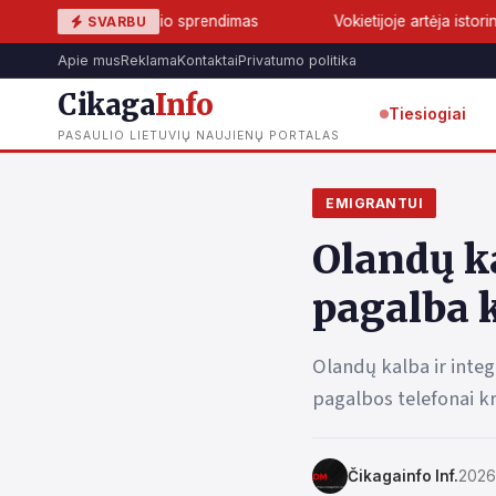
ir Tuchelio sprendimas
Vokietijoje artėja istorinis lūžis: AfD 
SVARBU
Apie mus
Reklama
Kontaktai
Privatumo politika
Cikaga
Info
Tiesiogiai
PASAULIO LIETUVIŲ NAUJIENŲ PORTALAS
EMIGRANTUI
Olandų k
pagalba 
Olandų kalba ir inte
pagalbos telefonai kr
Čikagainfo Inf.
2026 