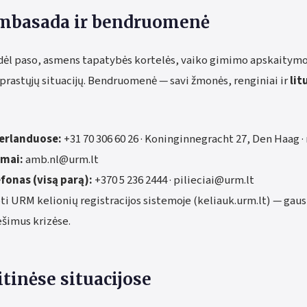
ambasada ir bendruomenė
ėl paso, asmens tapatybės kortelės, vaiko gimimo apskaitymo
prastųjų situacijų. Bendruomenė — savi žmonės, renginiai ir
lit
erlanduose:
+31 70 306 60 26 · Koninginnegracht 27, Den Haag · 
imai:
amb.nl@urm.lt
fonas (visą parą):
+370 5 236 2444 · pilieciai@urm.lt
ti URM kelionių registracijos sistemoje (keliauk.urm.lt) — gau
ešimus krizėse.
tinėse situacijose