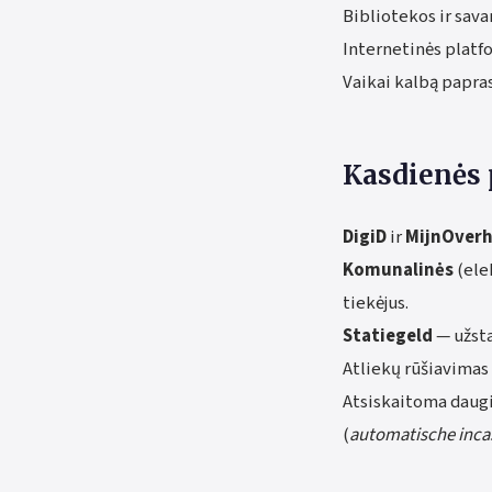
Bibliotekos ir sav
Internetinės plat
Vaikai kalbą papras
Kasdienės 
DigiD
ir
MijnOverh
Komunalinės
(ele
tiekėjus.
Statiegeld
— užsta
Atliekų rūšiavimas 
Atsiskaitoma daugi
(
automatische inca