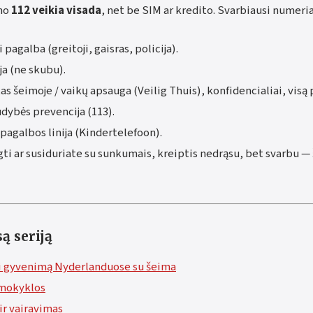
ono
112 veikia visada
, net be SIM ar kredito. Svarbiausi numeria
pagalba (greitoji, gaisras, policija).
ja (ne skubu).
s šeimoje / vaikų apsauga (Veilig Thuis), konfidencialiai, visą 
dybės prevencija (113).
pagalbos linija (Kindertelefoon).
ėgti ar susiduriate su sunkumais, kreiptis nedrąsu, bet svarbu — š
ą seriją
ti gyvenimą Nyderlanduose su šeima
r mokyklos
ir vairavimas