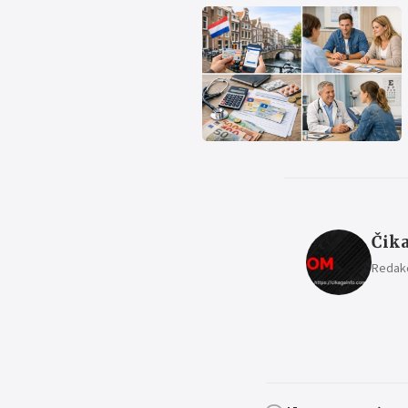
Čika
Redakc