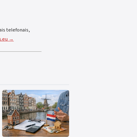
is telefonais,
hs.eu →