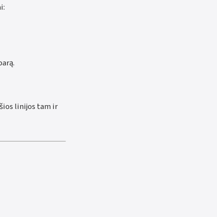
i:
parą.
ios linijos tam ir