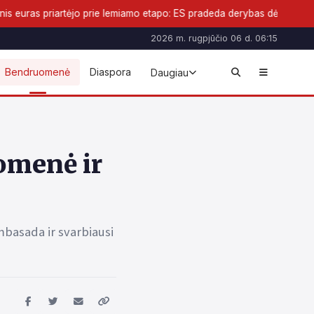
rtėjo prie lemiamo etapo: ES pradeda derybas dėl naujos pinigų formos
2026 m. rugpjūčio 06 d. 06:15
Bendruomenė
Diaspora
Daugiau
omenė ir
mbasada ir svarbiausi