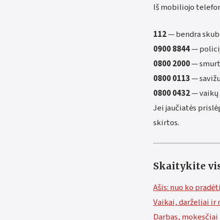
Iš mobiliojo telef
112
— bendra skubi 
0900 8844
— polici
0800 2000
— smurta
0800 0113
— savižu
0800 0432
— vaikų 
Jei jaučiatės prisl
skirtos.
Skaitykite vis
Ašis: nuo ko pradė
Vaikai, darželiai i
Darbas, mokesčiai 