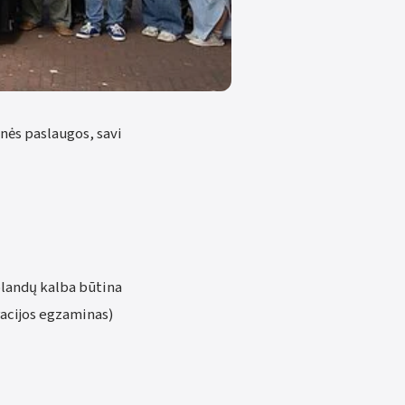
nės paslaugos, savi
olandų kalba būtina
acijos egzaminas)