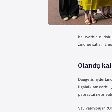
Kai svarbiausi dok
žmonės šalia ir žino
Olandų kalb
Daugelis nyderlandi
ilgalaikiam darbui
paprastai neprivalo
Savivaldybių ir RO