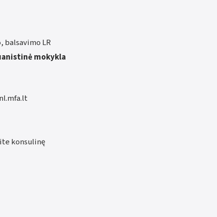
, balsavimo LR
uanistinė mokykla
nl.mfa.lt
site konsulinę