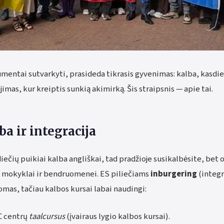
umentai sutvarkyti, prasideda tikrasis gyvenimas: kalba, kasdie
jimas, kur kreiptis sunkią akimirką. Šis straipsnis — apie tai.
a ir integracija
ečių puikiai kalba angliškai, tad pradžioje susikalbėsite, bet 
, mokyklai ir bendruomenei. ES piliečiams
inburgering
(integr
mas, tačiau kalbos kursai labai naudingi:
C centrų
taalcursus
(įvairaus lygio kalbos kursai).