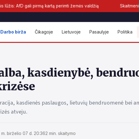
gali pirmą kartą perimti žemės valdžią
Skaitmeninis euras pria
Darbo birža
Čikagoje
Lietuvoje
Pasaulyje
Politika
alba, kasdienybė, bendru
krizėse
gracija, kasdienės paslaugos, lietuvių bendruomenė bei a
izės atveju.
m. birželio 07 d. 20:36
2 min. skaitymo