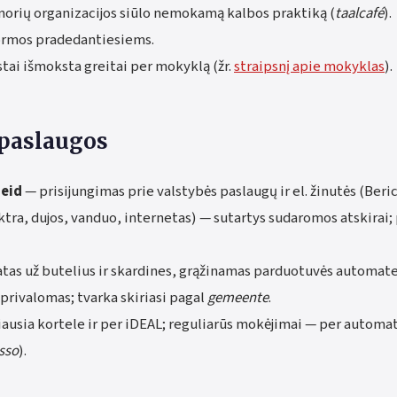
anorių organizacijos siūlo nemokamą kalbos praktiką (
taalcafé
).
formos pradedantiesiems.
tai išmoksta greitai per mokyklą (žr.
straipsnį apie mokyklas
).
paslaugos
eid
— prisijungimas prie valstybės paslaugų ir el. žinutės (Beri
ktra, dujos, vanduo, internetas) — sutartys sudaromos atskirai;
tas už butelius ir skardines, grąžinamas parduotuvės automate
privalomas; tvarka skiriasi pagal
gemeente
.
ausia kortele ir per iDEAL; reguliarūs mokėjimai — per automa
sso
).