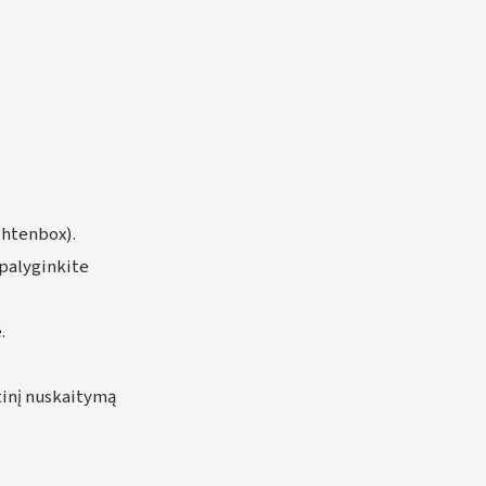
chtenbox).
 palyginkite
.
tinį nuskaitymą