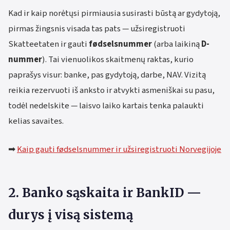
Kad ir kaip norėtųsi pirmiausia susirasti būstą ar gydytoją,
pirmas žingsnis visada tas pats — užsiregistruoti
Skatteetaten ir gauti
fødselsnummer
(arba laikiną
D-
nummer
). Tai vienuolikos skaitmenų raktas, kurio
paprašys visur: banke, pas gydytoją, darbe, NAV. Vizitą
reikia rezervuoti iš anksto ir atvykti asmeniškai su pasu,
todėl nedelskite — laisvo laiko kartais tenka palaukti
kelias savaites.
➡
Kaip gauti fødselsnummer ir užsiregistruoti Norvegijoje
2. Banko sąskaita ir BankID —
durys į visą sistemą