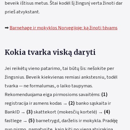
beveik ištisus metus. Štai kodėl šį žingsnį verta žinoti dar
prieš atvykstant.
➡
Barnehage ir mokyklos Norvegijoje: ką žinoti tėvams
Kokia tvarka viską daryti
Jei reikėtų vieno patarimo, tai būtų šis: nešokite per
žingsnius. Beveik kiekvienas remiasi ankstesniu, todėl
tvarka — ne formalumas, o laiko taupymas.
Rekomenduojama eiga pirmosioms savaitėms:
(1)
registracija ir asmens kodas →
(2)
banko sąskaita ir
BankID →
(3)
skattekort (mokesčių kortelė) →
(4)
fastlege →
(5)
barnetrygd, darželis ir mokykla. Pradėję
nuo pirmo, pamatysite, kaip kiti po vieną atsirakina