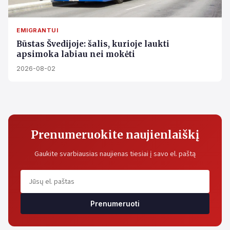
EMIGRANTUI
Būstas Švedijoje: šalis, kurioje laukti
apsimoka labiau nei mokėti
2026-08-02
Prenumeruokite naujienlaiškį
Gaukite svarbiausias naujienas tiesiai į savo el. paštą
Prenumeruoti