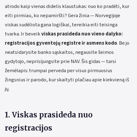
atrodo kaip vienas didelis klaustukas: nuo ko pradėti, kur
eiti pirmiau, ko nepamiršti? Gera žinia — Norvegijoje
viskas sudėliota gana logiškai, tereikia eiti teisinga
tvarka. Ir beveik
viskas prasideda nuo vieno dalyko:
registracijos gyventojų registre ir asmens kodo
. Be jo
neatsidarysite banko sąskaitos, negausite šeimos
gydytojo, neprisijungsite prie NAV. Šis gidas — tarsi
žemėlapis: trumpai perveda per visus pirmuosius
žingsnius ir parodo, kur skaityti plačiau apie kiekvieną iš
jų.
1. Viskas prasideda nuo
registracijos