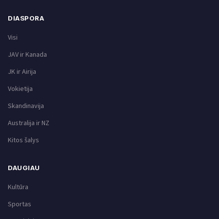
DIASPORA
Visi
JAV ir Kanada
JK ir Airija
Vokietija
Skandinavija
Australija ir NZ
Kitos šalys
DAUGIAU
Kultūra
Sportas