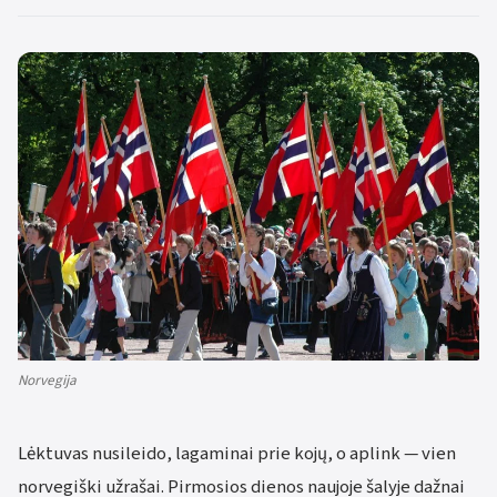
Norvegija
Lėktuvas nusileido, lagaminai prie kojų, o aplink — vien
norvegiški užrašai. Pirmosios dienos naujoje šalyje dažnai