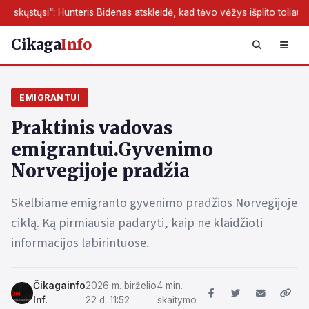
nteris Bidenas atskleidė, kad tėvo vėžys išplito toliau
JAV da
Cikaga
Info
EMIGRANTUI
Praktinis vadovas
emigrantui.Gyvenimo
Norvegijoje pradžia
Skelbiame emigranto gyvenimo pradžios Norvegijoje
ciklą. Ką pirmiausia padaryti, kaip ne klaidžioti
informacijos labirintuose.
Čikagainfo
2026 m. birželio
4 min.
Inf.
22 d. 11:52
skaitymo