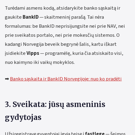
Turėdami asmens kodą, atsidarykite banko sąskaitą ir
gaukite
BankID
— skaitmeninį parašą. Tai nėra
formalumas: be BankID neprisijungsite nei prie NAV, nei
prie sveikatos portalo, nei prie mokesčių sistemos. O
kadangi Norvegija beveik begrynė šalis, kartu iškart
įsidiekite
Vipps
— programėlę, kuria čia atsiskaito visi,
nuo kaimyno iki vaikų mokyklos.
➡
Banko sąskaita ir BankID Norvegijoje: nuo ko pradėti
3. Sveikata: jūsų asmeninis
gydytojas
Užsiregistravę gyventojai įgyja teisę į
fastlege
— šeimos