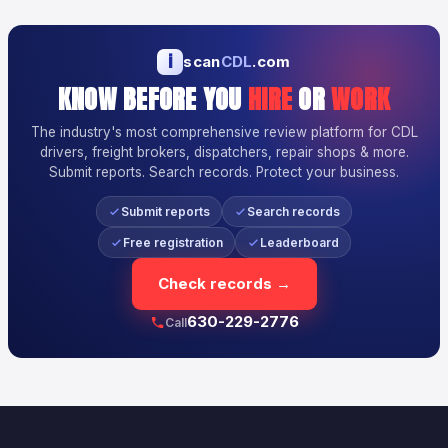
i
scan
CDL
.com
KNOW BEFORE YOU
HIRE
OR
WORK
The industry's most comprehensive review platform for CDL
drivers, freight brokers, dispatchers, repair shops & more.
Submit reports. Search records. Protect your business.
Submit reports
Search records
Free registration
Leaderboard
Check records →
630-229-2776
Call