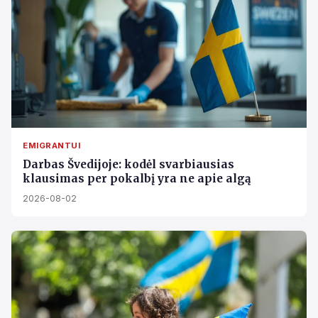
EMIGRANTUI
Darbas Švedijoje: kodėl svarbiausias
klausimas per pokalbį yra ne apie algą
2026-08-02