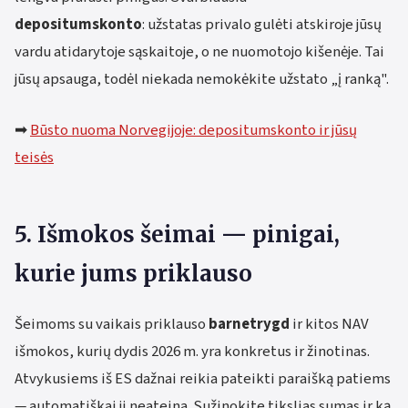
depositumskonto
: užstatas privalo gulėti atskiroje jūsų
vardu atidarytoje sąskaitoje, o ne nuomotojo kišenėje. Tai
jūsų apsauga, todėl niekada nemokėkite užstato „į ranką".
➡
Būsto nuoma Norvegijoje: depositumskonto ir jūsų
teisės
5. Išmokos šeimai — pinigai,
kurie jums priklauso
Šeimoms su vaikais priklauso
barnetrygd
ir kitos NAV
išmokos, kurių dydis 2026 m. yra konkretus ir žinotinas.
Atvykusiems iš ES dažnai reikia pateikti paraišką patiems
— automatiškai ji neateina. Sužinokite tikslias sumas ir ką