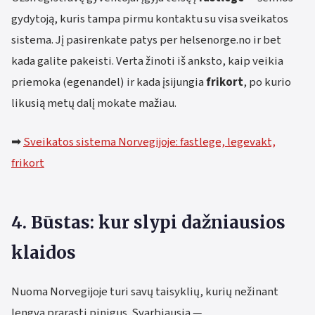
gydytoją, kuris tampa pirmu kontaktu su visa sveikatos
sistema. Jį pasirenkate patys per helsenorge.no ir bet
kada galite pakeisti. Verta žinoti iš anksto, kaip veikia
priemoka (egenandel) ir kada įsijungia
frikort
, po kurio
likusią metų dalį mokate mažiau.
➡
Sveikatos sistema Norvegijoje: fastlege, legevakt,
frikort
4. Būstas: kur slypi dažniausios
klaidos
Nuoma Norvegijoje turi savų taisyklių, kurių nežinant
lengva prarasti pinigus. Svarbiausia —