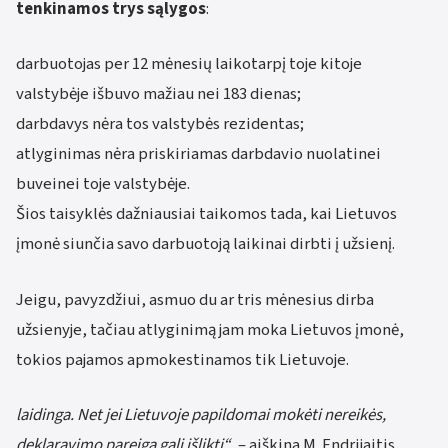
tenkinamos trys sąlygos
:
darbuotojas per 12 mėnesių laikotarpį toje kitoje
valstybėje išbuvo mažiau nei 183 dienas;
darbdavys nėra tos valstybės rezidentas;
atlyginimas nėra priskiriamas darbdavio nuolatinei
buveinei toje valstybėje.
Šios taisyklės dažniausiai taikomos tada, kai Lietuvos
įmonė siunčia savo darbuotoją laikinai dirbti į užsienį.
Jeigu, pavyzdžiui, asmuo du ar tris mėnesius dirba
užsienyje, tačiau atlyginimą jam moka Lietuvos įmonė,
tokios pajamos apmokestinamos tik Lietuvoje.
laidinga. Net jei Lietuvoje papildomai mokėti nereikės,
deklaravimo pareiga gali išlikti“
, – aiškina M. Endrijaitis.