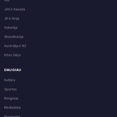
Visi
JAV ir Kanada
JK ir Airija
Vokietija
Skandinavija
Australija ir NZ
Kitos šalys
DAUGIAU
Kultūra
Sportas
Renginiai
Mediateka
Nuomonės