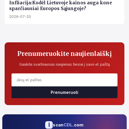
Infliacija:Kodėl Lietuvoje kainos auga kone
sparčiausiai Europos Sąjungoje?
2026-07-20
Prenumeruokite naujienlaiškį
Gaukite svarbiausias naujienas tiesiai į savo el. paštą
Prenumeruoti
i
scan
CDL
.com