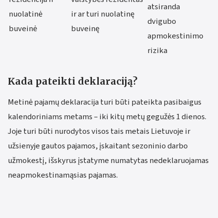
atsiranda
nuolatinė
ir ar turi nuolatinę
dvigubo
buveinė
buveinę
apmokestinimo
rizika
Kada pateikti deklaraciją?
Metinė pajamų deklaracija turi būti pateikta pasibaigus
kalendoriniams metams – iki kitų metų gegužės 1 dienos.
Joje turi būti nurodytos visos tais metais Lietuvoje ir
užsienyje gautos pajamos, įskaitant sezoninio darbo
užmokestį, išskyrus įstatyme numatytas nedeklaruojamas
neapmokestinamąsias pajamas.