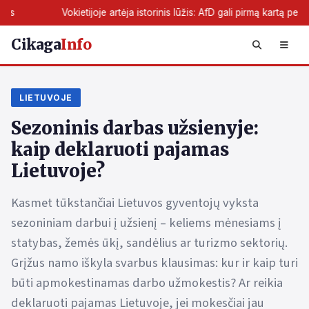
ietijoje artėja istorinis lūžis: AfD gali pirmą kartą perimti žemės valdžią
Cikaga
Info
LIETUVOJE
Sezoninis darbas užsienyje:
kaip deklaruoti pajamas
Lietuvoje?
Kasmet tūkstančiai Lietuvos gyventojų vyksta
sezoniniam darbui į užsienį – keliems mėnesiams į
statybas, žemės ūkį, sandėlius ar turizmo sektorių.
Grįžus namo iškyla svarbus klausimas: kur ir kaip turi
būti apmokestinamas darbo užmokestis? Ar reikia
deklaruoti pajamas Lietuvoje, jei mokesčiai jau