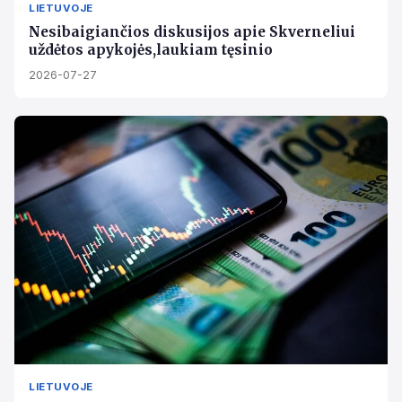
LIETUVOJE
Nesibaigiančios diskusijos apie Skverneliui
uždėtos apykojės,laukiam tęsinio
2026-07-27
LIETUVOJE