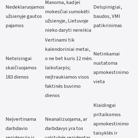
Manoma, kad jei
Nedeklaruojamos
Delspinigiai,
mokesčiai sumokėti
užsienyje gautos
baudos, VMI
užsienyje, Lietuvoje
pajamos
patikrinimas
nieko daryti nereikia
Vertinami tik
kalendoriniai metai,
Netinkamai
Neteisingai
o ne bet kuris 12 mėn.
nustatoma
skaičiuojamos
laikotarpis;
apmokestinimo
183 dienos
neįtraukiamos visos
vieta
faktinės buvimo
dienos
Klaidingai
pritaikomos
Neįvertinama
Neanalizuojama, ar
apmokestinimo
darbdavio
darbdavys yra tos
taisyklės ir
rezidencija ir
valstybės rezidentas