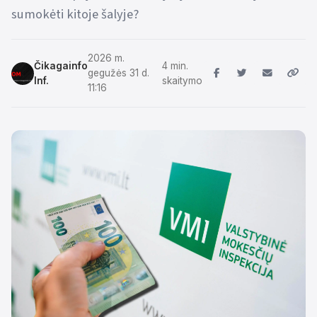
sumokėti kitoje šalyje?
2026 m.
Čikagainfo
4 min.
gegužės 31 d.
Inf.
skaitymo
11:16