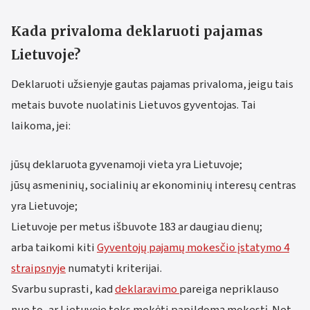
Kada privaloma deklaruoti pajamas
Lietuvoje?
Deklaruoti užsienyje gautas pajamas privaloma, jeigu tais
metais buvote nuolatinis Lietuvos gyventojas. Tai
laikoma, jei:
jūsų deklaruota gyvenamoji vieta yra Lietuvoje;
jūsų asmeninių, socialinių ar ekonominių interesų centras
yra Lietuvoje;
Lietuvoje per metus išbuvote 183 ar daugiau dienų;
arba taikomi kiti
Gyventojų pajamų mokesčio įstatymo 4
straipsnyje
numatyti kriterijai.
Svarbu suprasti, kad
deklaravimo
pareiga nepriklauso
nuo to, ar Lietuvoje teks mokėti papildomą mokestį. Net