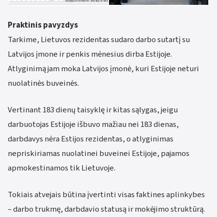
Praktinis pavyzdys
Tarkime, Lietuvos rezidentas sudaro darbo sutartį su
Latvijos įmone ir penkis mėnesius dirba Estijoje.
Atlyginimą jam moka Latvijos įmonė, kuri Estijoje neturi
nuolatinės buveinės.
Vertinant 183 dienų taisyklę ir kitas sąlygas, jeigu
darbuotojas Estijoje išbuvo mažiau nei 183 dienas,
darbdavys nėra Estijos rezidentas, o atlyginimas
nepriskiriamas nuolatinei buveinei Estijoje, pajamos
apmokestinamos tik Lietuvoje.
Tokiais atvejais būtina įvertinti visas faktines aplinkybes
– darbo trukmę, darbdavio statusą ir mokėjimo struktūrą.