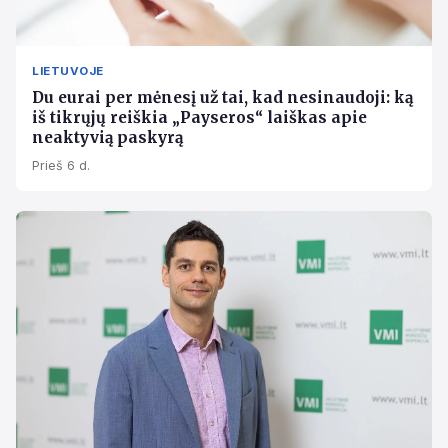
LIETUVOJE
Du eurai per mėnesį už tai, kad nesinaudoji: ką
iš tikrųjų reiškia „Payseros“ laiškas apie
neaktyvią paskyrą
Prieš 6 d.