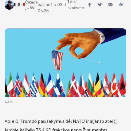
1 min.
Čikaga
R.S.
balandžio 03 d.
, JAV
skaitymo
08:26
Nato
Apie D. Trumpo pasisakymus dėl NATO ir aljanso ateitį
laidoje kalbėjo TS-LKD frakcijos narys Žygimantas