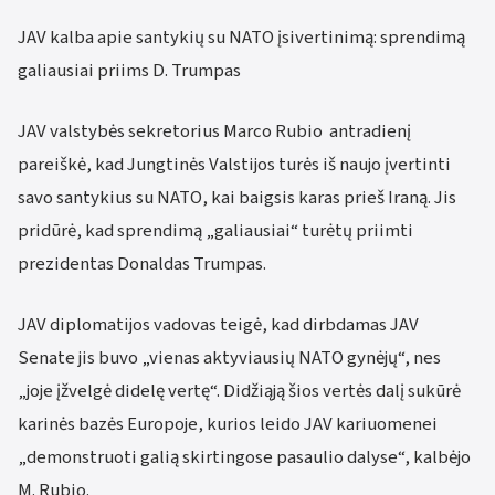
JAV kalba apie santykių su NATO įsivertinimą: sprendimą
galiausiai priims D. Trumpas
JAV valstybės sekretorius Marco Rubio antradienį
pareiškė, kad Jungtinės Valstijos turės iš naujo įvertinti
savo santykius su NATO, kai baigsis karas prieš Iraną. Jis
pridūrė, kad sprendimą „galiausiai“ turėtų priimti
prezidentas Donaldas Trumpas.
JAV diplomatijos vadovas teigė, kad dirbdamas JAV
Senate jis buvo „vienas aktyviausių NATO gynėjų“, nes
„joje įžvelgė didelę vertę“. Didžiąją šios vertės dalį sukūrė
karinės bazės Europoje, kurios leido JAV kariuomenei
„demonstruoti galią skirtingose pasaulio dalyse“, kalbėjo
M. Rubio.