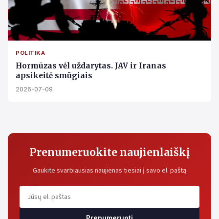
POLITIKA
Hormūzas vėl uždarytas. JAV ir Iranas
apsikeitė smūgiais
2026-07-09
Prenumeruokite naujienlaiškį
Gaukite svarbiausias naujienas tiesiai į savo el. paštą
Prenumeruoti