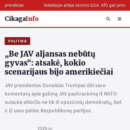
Vokietijoje artėja istorinis lūžis: AfD gali pirmą kartą perimt
Cikaga
Info
POLITIKA
„Be JAV aljansas nebūtų
gyvas“: atsakė, kokio
scenarijaus bijo amerikiečiai
JAV prezidentas Donaldas Trumpas dėl savo
komentarų apie galimą JAV pasitraukimą iš NATO
sulaukė atkirčio ne tik iš opozicinių demokratų, bet
ir iš savo paties Respublikonų partijos.
2026 m.