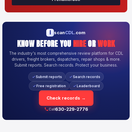
i
scan
CDL
.com
KNOW BEFORE YOU
HIRE
OR
WORK
The industry's most comprehensive review platform for CDL
drivers, freight brokers, dispatchers, repair shops & more.
Submit reports. Search records. Protect your business.
Submit reports
Search records
Free registration
Leaderboard
Check records →
630-229-2776
Call