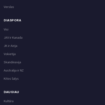
Verslas
DIASPORA
Visi
JAV ir Kanada
JK ir Airija
Vokietija
Skandinavija
Australija ir NZ
Kitos šalys
DAUGIAU
Kultūra