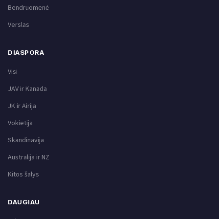
Bendruomenė
Verslas
DIASPORA
Visi
JAV ir Kanada
JK ir Airija
Vokietija
Skandinavija
Australija ir NZ
Kitos šalys
DAUGIAU