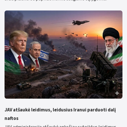
JAV atšaukė leidimus, leidusius Iranui parduoti dalį
naftos
JAV administracija atšaukė anksčiau suteiktus leidimus,