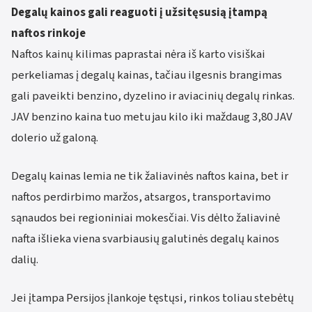
Degalų kainos gali reaguoti į užsitęsusią įtampą
naftos rinkoje
Naftos kainų kilimas paprastai nėra iš karto visiškai
perkeliamas į degalų kainas, tačiau ilgesnis brangimas
gali paveikti benzino, dyzelino ir aviacinių degalų rinkas.
JAV benzino kaina tuo metu jau kilo iki maždaug 3,80 JAV
dolerio už galoną.
Degalų kainas lemia ne tik žaliavinės naftos kaina, bet ir
naftos perdirbimo maržos, atsargos, transportavimo
sąnaudos bei regioniniai mokesčiai. Vis dėlto žaliavinė
nafta išlieka viena svarbiausių galutinės degalų kainos
dalių.
Jei įtampa Persijos įlankoje tęstųsi, rinkos toliau stebėtų