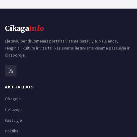
Cikaga
Info
Lietuvių bendruomenės portalas visame pasaulyje. Naujienos,
renginiai, kultūra ir visa tai, kas svarbu lietuviams visame pasaulyje ir
diasporoje.
AKTUALIJOS
Čikagoje
Lietuvoje
Pasaulyje
Politika