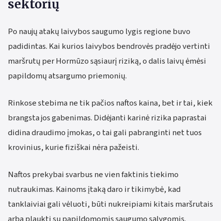
sektorių
Po naujų atakų laivybos saugumo lygis regione buvo
padidintas. Kai kurios laivybos bendrovės pradėjo vertinti
maršrutų per Hormūzo sąsiaurį riziką, o dalis laivų ėmėsi
papildomų atsargumo priemonių.
Rinkose stebima ne tik pačios naftos kaina, bet ir tai, kiek
brangsta jos gabenimas. Didėjanti karinė rizika paprastai
didina draudimo įmokas, o tai gali pabranginti net tuos
krovinius, kurie fiziškai nėra pažeisti.
Naftos prekybai svarbus ne vien faktinis tiekimo
nutraukimas. Kainoms įtaką daro ir tikimybė, kad
tanklaiviai gali vėluoti, būti nukreipiami kitais maršrutais
arba plaukti su papildomomis saugumo sąlygomis.