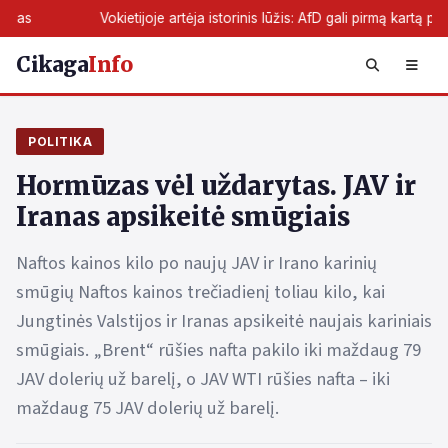
okietijoje artėja istorinis lūžis: AfD gali pirmą kartą perimti žemės valdž
Cikaga
Info
POLITIKA
Hormūzas vėl uždarytas. JAV ir
Iranas apsikeitė smūgiais
Naftos kainos kilo po naujų JAV ir Irano karinių
smūgių Naftos kainos trečiadienį toliau kilo, kai
Jungtinės Valstijos ir Iranas apsikeitė naujais kariniais
smūgiais. „Brent“ rūšies nafta pakilo iki maždaug 79
JAV dolerių už barelį, o JAV WTI rūšies nafta – iki
maždaug 75 JAV dolerių už barelį.