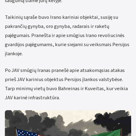
saugumą šiame jūrų kelyje.
Taikinių sąraše buvo Irano kariniai objektai, susiję su
pakrančių gynyba, oro gynyba, radarais ir raketų
pajėgumais. Pranešta ir apie smūgius Irano revoliucinės
gvardijos pajėgumams, kurie siejami su veiksmais Persijos
įlankoje.
Po JAV smūgių Iranas pranešė apie atsakomąsias atakas
prieš JAV karinius objektus Persijos įlankos valstybėse.
Tarp minimų vietų buvo Bahreinas ir Kuveitas, kur veikia
JAV karinė infrastruktūra.