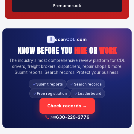
Prenumeruoti
i
scan
CDL
.com
KNOW BEFORE YOU
HIRE
OR
WORK
The industry's most comprehensive review platform for CDL
drivers, freight brokers, dispatchers, repair shops & more.
Submit reports. Search records. Protect your business.
Submit reports
Search records
Free registration
Leaderboard
Check records →
630-229-2776
Call