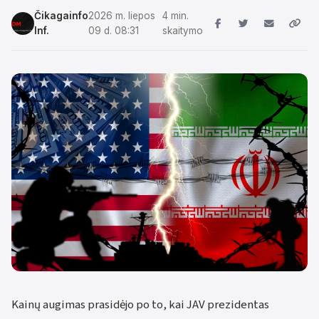
Čikagainfo
2026 m. liepos
4 min.
Inf.
09 d. 08:31
skaitymo
Kainų augimas prasidėjo po to, kai JAV prezidentas