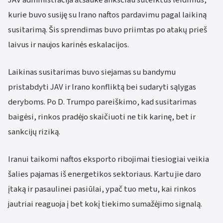
kurie buvo susiję su Irano naftos pardavimu pagal laikiną
susitarimą. Šis sprendimas buvo priimtas po atakų prieš
laivus ir naujos karinės eskalacijos.
Laikinas susitarimas buvo siejamas su bandymu
pristabdyti JAV ir Irano konfliktą bei sudaryti sąlygas
deryboms. Po D. Trumpo pareiškimo, kad susitarimas
baigėsi, rinkos pradėjo skaičiuoti ne tik karinę, bet ir
sankcijų riziką.
Iranui taikomi naftos eksporto ribojimai tiesiogiai veikia
šalies pajamas iš energetikos sektoriaus. Kartu jie daro
įtaką ir pasaulinei pasiūlai, ypač tuo metu, kai rinkos
jautriai reaguoja į bet kokį tiekimo sumažėjimo signalą.