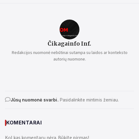
Čikagainfo Inf.
Redakcijos nuomonė nebūtinai sutampa su laidos ar konteksto
autorių nuomone.
Jūsų nuomonė svarbi.
Pasidalinkite mintimis žemiau.
KOMENTARAI
Kol kas komentarų nėra. Būkite pirmas!