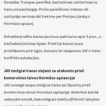
Donaldas Trumpas pareiškė, kad laikinas susitarimas su
Iranu yra pasibaigęs. Po šio pareiškimo rinkose vėl
sustiprėjo nerimas dėl tiekimo per Persijos įlanką ir
Hormūzo sąsiaurį.
Antradienį naftos kainos jau buvo pakilusios apie 3 proc., o
trečiadienį kilimas tęsėsi. Prieš tai kainos buvo
priartėjusios prie lygio, buvusio iki naujausios JAV ir Irano
konflikto eskalacijos.
JAV smūgiai Iranui siejami su atakomis prieš
komercinius laivus Hormūzo sąsiauryje
JAV surengė naujus smūgius Iranui po išpuolių prieš
komercinius laivus Hormūzo sąsiauryje. Amerikos karinė
vadovybė nurodė, kad smūgiais siekta užtikrinti laivybos