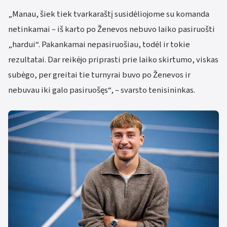
„Manau, šiek tiek tvarkaraštį susidėliojome su komanda
netinkamai – iš karto po Ženevos nebuvo laiko pasiruošti
„hardui“. Pakankamai nepasiruošiau, todėl ir tokie
rezultatai. Dar reikėjo priprasti prie laiko skirtumo, viskas
subėgo, per greitai tie turnyrai buvo po Ženevos ir
nebuvau iki galo pasiruošęs“, – svarsto tenisininkas.