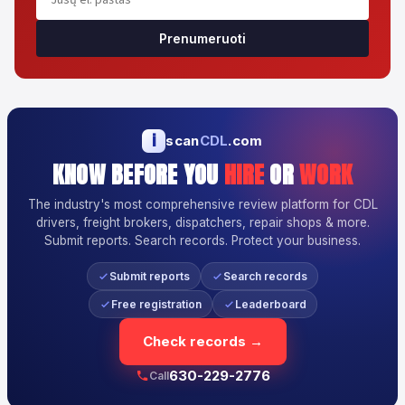
Prenumeruoti
i
scan
CDL
.com
KNOW BEFORE YOU
HIRE
OR
WORK
The industry's most comprehensive review platform for CDL
drivers, freight brokers, dispatchers, repair shops & more.
Submit reports. Search records. Protect your business.
Submit reports
Search records
Free registration
Leaderboard
Check records →
630-229-2776
Call