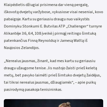
Klaipėdietis džiugiai prisimena dar vieną pergalę,
iškovotą dvejetų varžybose, vykusiose visai neseniai, kovo
pabaigoje. Kartu su geriausiu draugu nuo vaikystės
Dominyku Stonkumi E. Butvilas ATP „Challenger“ turnyre
Alikantėje 3:6, 6:4, 10:8 įveikė į pirmąjį reitingo šimtuką
patenkančius Finną Reynoldsą ir Jamesą Wattą iš
Naujosios Zelandijos.
„Nerealus jausmas, žinant, kad mes kartu su geriausiu
draugu užaugome tenise. Jis nustojo žaisti prieš keletą
metų, bet pavyko laimėti prieš šimtuko dvejetų žaidėjus,
tai tikrai nerealus jausmas, džiaugiamės“, – apie puikų
pasirodymą pasakoja tenisininkas.