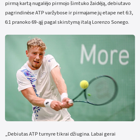
pirmą kartą nugalėjo pirmojo šimtuko žaidėją, debiutavo
pagrindinėse ATP varžybose ir pirmajame jų etape net 6:3,
6:1 pranoko 69-ąjį pagal skirstymą italą Lorenzo Sonego.
„Debiutas ATP turnyre tikrai džiugina. Labai gerai