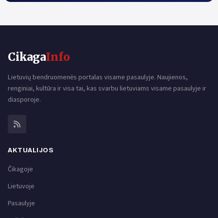
Cikaga
Info
Lietuvių bendruomenės portalas visame pasaulyje. Naujienos,
renginiai, kultūra ir visa tai, kas svarbu lietuviams visame pasaulyje ir
diasporoje.
AKTUALIJOS
Čikagoje
Lietuvoje
Pasaulyje