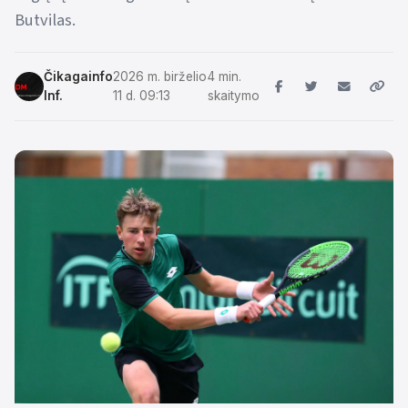
Butvilas.
Čikagainfo
2026 m. birželio
4 min.
Inf.
11 d. 09:13
skaitymo