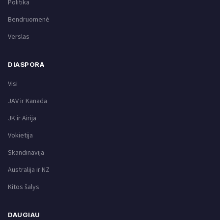
Politika
Bendruomenė
Verslas
DIASPORA
Visi
JAV ir Kanada
JK ir Airija
Vokietija
Skandinavija
Australija ir NZ
Kitos šalys
DAUGIAU