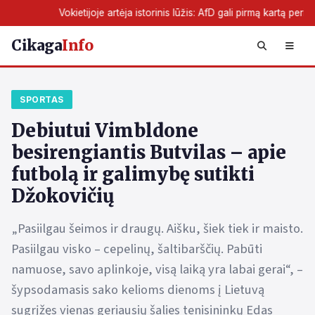
ietijoje artėja istorinis lūžis: AfD gali pirmą kartą perimti žemės valdžią
Cikaga
Info
SPORTAS
Debiutui Vimbldone
besirengiantis Butvilas – apie
futbolą ir galimybę sutikti
Džokovičių
„Pasiilgau šeimos ir draugų. Aišku, šiek tiek ir maisto.
Pasiilgau visko – cepelinų, šaltibarščių. Pabūti
namuose, savo aplinkoje, visą laiką yra labai gerai“, –
šypsodamasis sako kelioms dienoms į Lietuvą
sugrįžęs vienas geriausių šalies tenisininkų Edas