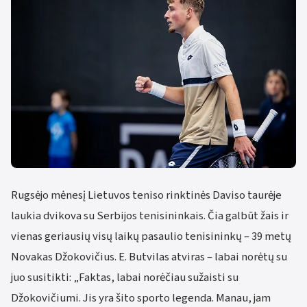
Rugsėjo mėnesį Lietuvos teniso rinktinės Daviso taurėje
laukia dvikova su Serbijos tenisininkais. Čia galbūt žais ir
vienas geriausių visų laikų pasaulio tenisininkų – 39 metų
Novakas Džokovičius. E. Butvilas atviras – labai norėtų su
juo susitikti: „Faktas, labai norėčiau sužaisti su
Džokovičiumi. Jis yra šito sporto legenda. Manau, jam