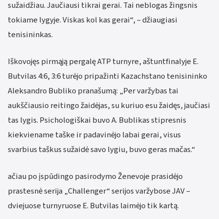
sužaidžiau. Jaučiausi tikrai gerai. Tai neblogas žingsnis
tokiame lygyje. Viskas kol kas gerai“, – džiaugiasi
tenisininkas.
Iškovojęs pirmąją pergalę ATP turnyre, aštuntfinalyje E.
Butvilas 4:6, 3:6 turėjo pripažinti Kazachstano tenisininko
Aleksandro Bubliko pranašumą: „Per varžybas tai
aukščiausio reitingo žaidėjas, su kuriuo esu žaidęs, jaučiasi
tas lygis. Psichologiškai buvo A. Bublikas stipresnis
kiekviename taške ir padavinėjo labai gerai, visus
svarbius taškus sužaidė savo lygiu, buvo geras mačas.“
ačiau po įspūdingo pasirodymo Ženevoje prasidėjo
prastesnė serija „Challenger“ serijos varžybose JAV –
dviejuose turnyruose E. Butvilas laimėjo tik kartą.