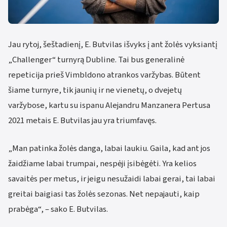
Jau rytoj, šeštadienį, E. Butvilas išvyks į ant žolės vyksiantį
„Challenger“ turnyrą Dubline. Tai bus generalinė
repeticija prieš Vimbldono atrankos varžybas. Būtent
šiame turnyre, tik jaunių ir ne vienetų, o dvejetų
varžybose, kartu su ispanu Alejandru Manzanera Pertusa
2021 metais E. Butvilas jau yra triumfavęs.
„Man patinka žolės danga, labai laukiu. Gaila, kad ant jos
žaidžiame labai trumpai, nespėji įsibėgėti. Yra kelios
savaitės per metus, ir jeigu nesužaidi labai gerai, tai labai
greitai baigiasi tas žolės sezonas. Net nepajauti, kaip
prabėga“, – sako E. Butvilas.