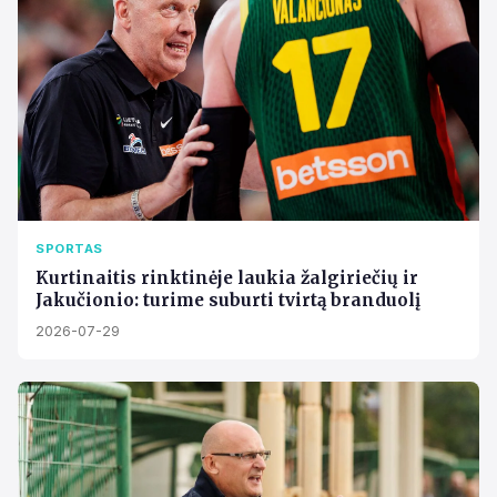
SPORTAS
Kurtinaitis rinktinėje laukia žalgiriečių ir
Jakučionio: turime suburti tvirtą branduolį
2026-07-29