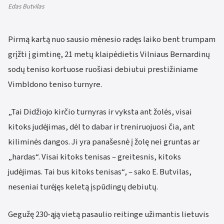
Edas Butvilas
Pirmą kartą nuo sausio mėnesio radęs laiko bent trumpam
grįžti į gimtinę, 21 metų klaipėdietis Vilniaus Bernardinų
sodų teniso kortuose ruošiasi debiutui prestižiniame
Vimbldono teniso turnyre.
„Tai Didžiojo kirčio turnyras ir vyksta ant žolės, visai
kitoks judėjimas, dėl to dabar ir treniruojuosi čia, ant
kiliminės dangos. Ji yra panašesnė į žolę nei gruntas ar
„hardas“. Visai kitoks tenisas – greitesnis, kitoks
judėjimas. Tai bus kitoks tenisas“, – sako E. Butvilas,
neseniai turėjęs keletą įspūdingų debiutų.
Gegužę 230-ąją vietą pasaulio reitinge užimantis lietuvis