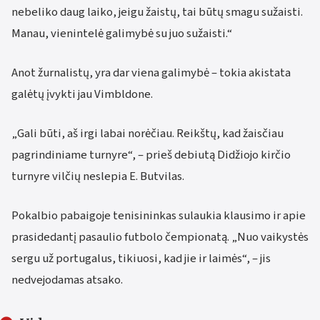
nebeliko daug laiko, jeigu žaistų, tai būtų smagu sužaisti.
Manau, vienintelė galimybė su juo sužaisti.“
Anot žurnalistų, yra dar viena galimybė – tokia akistata
galėtų įvykti jau Vimbldone.
„Gali būti, aš irgi labai norėčiau. Reikštų, kad žaisčiau
pagrindiniame turnyre“, – prieš debiutą Didžiojo kirčio
turnyre vilčių neslepia E. Butvilas.
Pokalbio pabaigoje tenisininkas sulaukia klausimo ir apie
prasidedantį pasaulio futbolo čempionatą. „Nuo vaikystės
sergu už portugalus, tikiuosi, kad jie ir laimės“, – jis
nedvejodamas atsako.