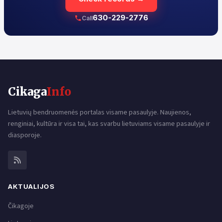
630-229-2776
Call
Cikaga
Info
Lietuvių bendruomenės portalas visame pasaulyje. Naujienos,
renginiai, kultūra ir visa tai, kas svarbu lietuviams visame pasaulyje ir
diasporoje.
AKTUALIJOS
Čikagoje