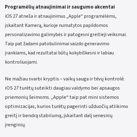
Programėlių atnaujinimai ir saugumo akcentai
iOS 27 atneša ir atnaujinimus „Apple“ programėlėms,
įskaitant Kamerą, kurioje numatytos papildomos
personalizavimo galimybės ir patogesni greitieji veiksmai.
Taip pat žadami patobulinimai vaizdo generavimo
įrankiams, kad rezultatai būtų kokybiškesni ir labiau
kontroliuojami.
Ne mažiau svarbi kryptis – vaikų sauga ir tėvų kontrolė:
iOS 27 turėtų suteikti daugiau valdymo bei apsaugos
priemonių šeimoms. „Apple“ taip pat mini sistemos
optimizacijas, kurios turėtų pagerinti užduočių atlikimo
greitį ir bendrą stabilumą, įskaitant dalį senesnių
įrenginių.