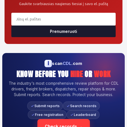
Gaukite svarbiausias naujienas tiesiai į savo el. paštą
Prenumeruoti
i
scan
CDL
.com
KNOW BEFORE YOU
HIRE
OR
WORK
The industry's most comprehensive review platform for CDL
drivers, freight brokers, dispatchers, repair shops & more.
Submit reports. Search records. Protect your business.
Submit reports
Search records
Free registration
Leaderboard
Check records →