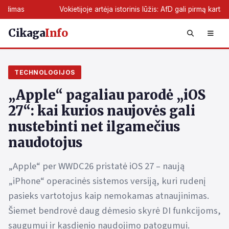
Vokietijoje artėja istorinis lūžis: AfD gali pirmą kartą perimti žemės va
Cikaga
Info
TECHNOLOGIJOS
„Apple“ pagaliau parodė „iOS
27“: kai kurios naujovės gali
nustebinti net ilgamečius
naudotojus
„Apple“ per WWDC26 pristatė iOS 27 – naują
„iPhone“ operacinės sistemos versiją, kuri rudenį
pasieks vartotojus kaip nemokamas atnaujinimas.
Šiemet bendrovė daug dėmesio skyrė DI funkcijoms,
saugumui ir kasdienio naudojimo patogumui.