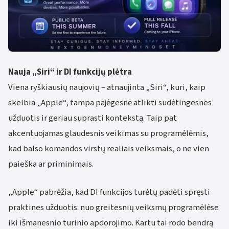
Nauja „Siri“ ir DI funkcijų plėtra
Viena ryškiausių naujovių – atnaujinta „Siri“, kuri, kaip
skelbia „Apple“, tampa pajėgesnė atlikti sudėtingesnes
užduotis ir geriau suprasti kontekstą. Taip pat
akcentuojamas glaudesnis veikimas su programėlėmis,
kad balso komandos virstų realiais veiksmais, o ne vien
paieška ar priminimais.
„Apple“ pabrėžia, kad DI funkcijos turėtų padėti spręsti
praktines užduotis: nuo greitesnių veiksmų programėlėse
iki išmanesnio turinio apdorojimo. Kartu tai rodo bendrą