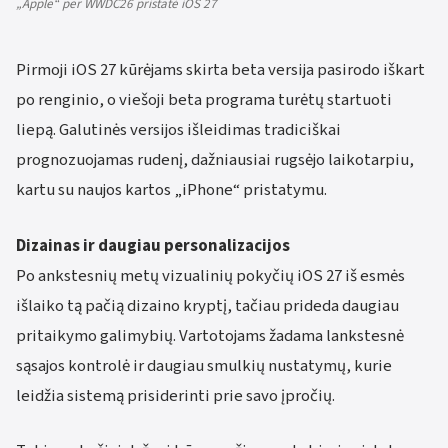
„Apple“ per WWDC26 pristatė iOS 27
Pirmoji iOS 27 kūrėjams skirta beta versija pasirodo iškart
po renginio, o viešoji beta programa turėtų startuoti
liepą. Galutinės versijos išleidimas tradiciškai
prognozuojamas rudenį, dažniausiai rugsėjo laikotarpiu,
kartu su naujos kartos „iPhone“ pristatymu.
Dizainas ir daugiau personalizacijos
Po ankstesnių metų vizualinių pokyčių iOS 27 iš esmės
išlaiko tą pačią dizaino kryptį, tačiau prideda daugiau
pritaikymo galimybių. Vartotojams žadama lankstesnė
sąsajos kontrolė ir daugiau smulkių nustatymų, kurie
leidžia sistemą prisiderinti prie savo įpročių.