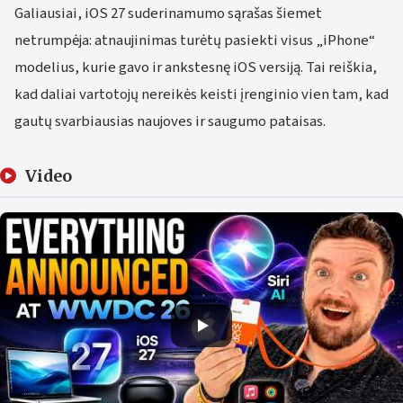
Galiausiai, iOS 27 suderinamumo sąrašas šiemet
netrumpėja: atnaujinimas turėtų pasiekti visus „iPhone“
modelius, kurie gavo ir ankstesnę iOS versiją. Tai reiškia,
kad daliai vartotojų nereikės keisti įrenginio vien tam, kad
gautų svarbiausias naujoves ir saugumo pataisas.
Video