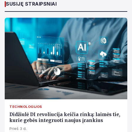
SUSIJĘ STRAIPSNIAI
TECHNOLOGIJOS
Didžiulė DI revoliucija keičia rinką: laimės tie,
kurie gebės integruoti naujus įrankius
Prieš 3 d.