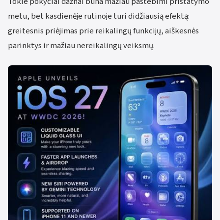
Tokie pokyčiai dažnai būna mažiau pastebimi pristatymo
metu, bet kasdienėje rutinoje turi didžiausią efektą:
greitesnis priėjimas prie reikalingų funkcijų, aiškesnės
parinktys ir mažiau nereikalingų veiksmų.