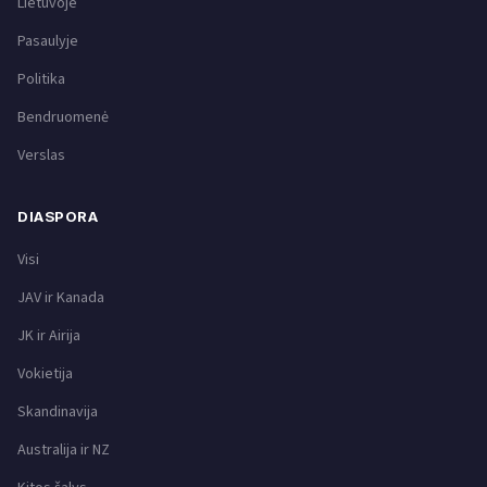
Lietuvoje
Pasaulyje
Politika
Bendruomenė
Verslas
DIASPORA
Visi
JAV ir Kanada
JK ir Airija
Vokietija
Skandinavija
Australija ir NZ