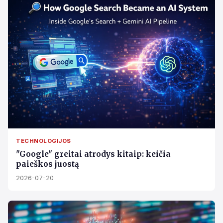
TECHNOLOGIJOS
"Google" greitai atrodys kitaip: keičia
paieškos juostą
2026-07-20