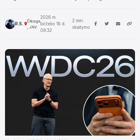
2026 m.
2 min.
Čikaga
R.S.
birželio 18 d.
, JAV
skaitymo
09:32