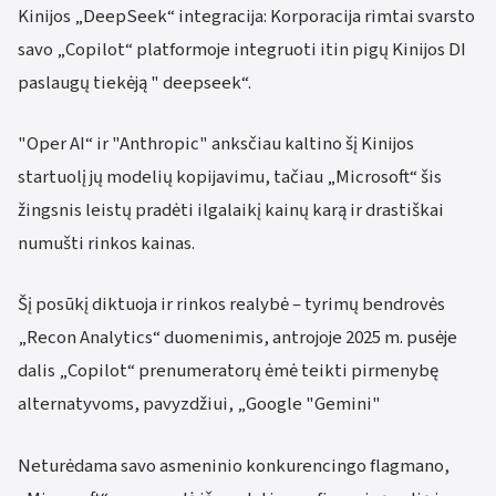
Kinijos „DeepSeek“ integracija: Korporacija rimtai svarsto
savo „Copilot“ platformoje integruoti itin pigų Kinijos DI
paslaugų tiekėją " deepseek“.
"Oper AI“ ir "Anthropic" anksčiau kaltino šį Kinijos
startuolį jų modelių kopijavimu, tačiau „Microsoft“ šis
žingsnis leistų pradėti ilgalaikį kainų karą ir drastiškai
numušti rinkos kainas.
Šį posūkį diktuoja ir rinkos realybė – tyrimų bendrovės
„Recon Analytics“ duomenimis, antrojoje 2025 m. pusėje
dalis „Copilot“ prenumeratorų ėmė teikti pirmenybę
alternatyvoms, pavyzdžiui, „Google "Gemini"
Neturėdama savo asmeninio konkurencingo flagmano,