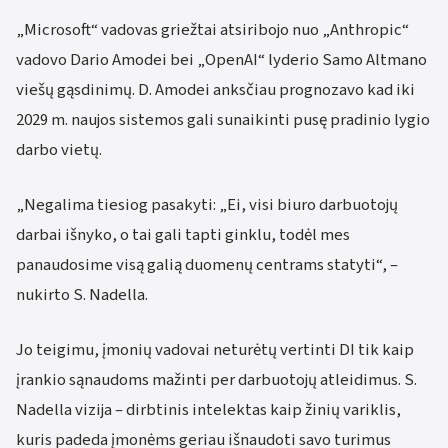
„Microsoft“ vadovas griežtai atsiribojo nuo „Anthropic“
vadovo Dario Amodei bei „OpenAI“ lyderio Samo Altmano
viešų gąsdinimų. D. Amodei anksčiau prognozavo kad iki
2029 m. naujos sistemos gali sunaikinti pusę pradinio lygio
darbo vietų.
„Negalima tiesiog pasakyti: „Ei, visi biuro darbuotojų
darbai išnyko, o tai gali tapti ginklu, todėl mes
panaudosime visą galią duomenų centrams statyti“, –
nukirto S. Nadella.
Jo teigimu, įmonių vadovai neturėtų vertinti DI tik kaip
įrankio sąnaudoms mažinti per darbuotojų atleidimus. S.
Nadella vizija – dirbtinis intelektas kaip žinių variklis,
kuris padeda įmonėms geriau išnaudoti savo turimus