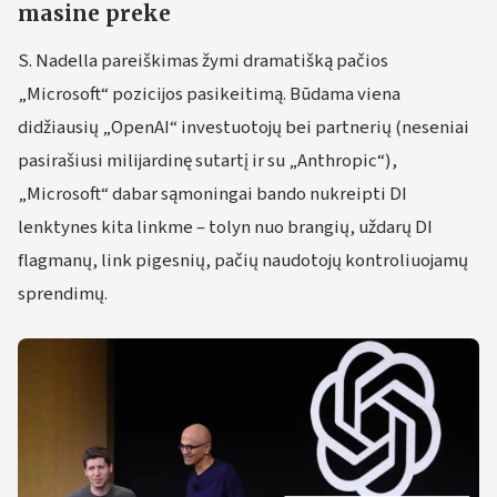
masine preke
S. Nadella pareiškimas žymi dramatišką pačios
„Microsoft“ pozicijos pasikeitimą. Būdama viena
didžiausių „OpenAI“ investuotojų bei partnerių (neseniai
pasirašiusi milijardinę sutartį ir su „Anthropic“),
„Microsoft“ dabar sąmoningai bando nukreipti DI
lenktynes kita linkme – tolyn nuo brangių, uždarų DI
flagmanų, link pigesnių, pačių naudotojų kontroliuojamų
sprendimų.