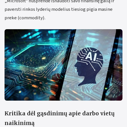
„Microsoft“ nusprendė išnaudoti savo finansinę galią ir
paversti rinkos lyderių modelius tiesiog pigia masine
preke (commodity).
Kritika dėl gąsdinimų apie darbo vietų
naikinimą