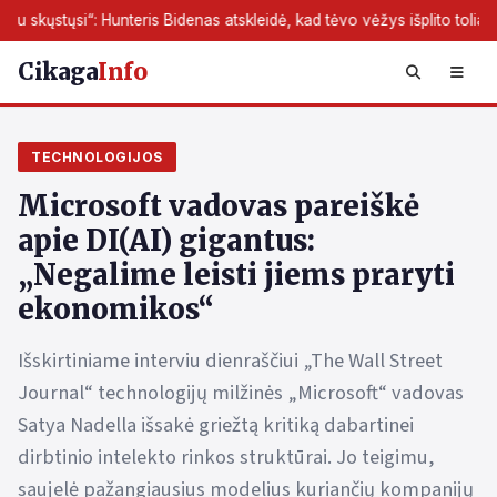
unteris Bidenas atskleidė, kad tėvo vėžys išplito toliau
JAV d
Cikaga
Info
TECHNOLOGIJOS
Microsoft vadovas pareiškė
apie DI(AI) gigantus:
„Negalime leisti jiems praryti
ekonomikos“
Išskirtiniame interviu dienraščiui „The Wall Street
Journal“ technologijų milžinės „Microsoft“ vadovas
Satya Nadella išsakė griežtą kritiką dabartinei
dirbtinio intelekto rinkos struktūrai. Jo teigimu,
saujelė pažangiausius modelius kuriančių kompanijų