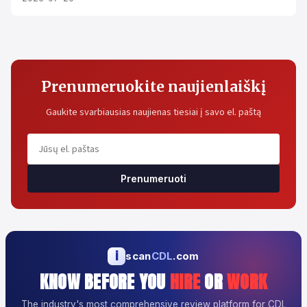
Prenumeruokite naujienlaiškį
Gaukite svarbiausias naujienas tiesiai į savo el. paštą
Prenumeruoti
i
scan
CDL
.com
KNOW BEFORE YOU
HIRE
OR
WORK
The industry's most comprehensive review platform for CDL