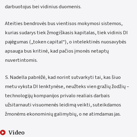
darbuotojus bei vidinius duomenis.
Ateities bendrovės bus vientisos mokymosi sistemos,
kurias sudarys tiek žmogiškasis kapitalas, tiek vidinis DI
pajėgumas („token capital“), o intelektinės nuosavybės
apsauga bus kritinė, kad pačios įmonės netaptų
nuvertintomis.
S. Nadella pabrėžė, kad norint sutvarkyti tai, kas šiuo
metu vyksta DI lenktynėse, neužteks vien gražių žodžių –
technologijų kompanijos privalo realiais darbais
užsitarnauti visuomenės leidimą veikti, suteikdamos
žmonėms ekonominių galimybių, o ne atimdamas jas.
Video