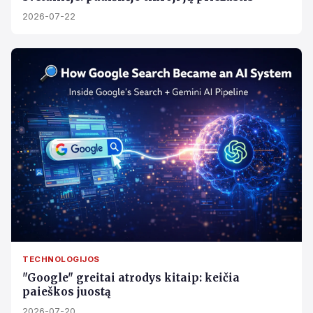
2026-07-22
TECHNOLOGIJOS
"Google" greitai atrodys kitaip: keičia
paieškos juostą
2026-07-20