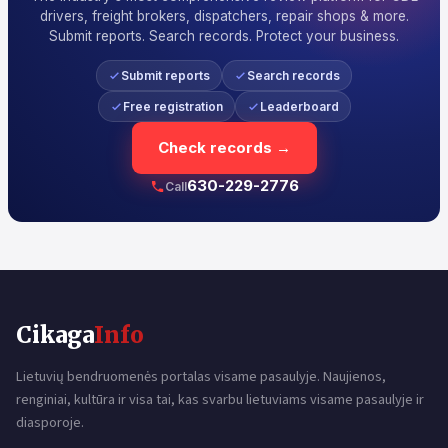
drivers, freight brokers, dispatchers, repair shops & more.
Submit reports. Search records. Protect your business.
Submit reports
Search records
Free registration
Leaderboard
Check records →
630-229-2776
Call
Cikaga
Info
Lietuvių bendruomenės portalas visame pasaulyje. Naujienos,
renginiai, kultūra ir visa tai, kas svarbu lietuviams visame pasaulyje ir
diasporoje.