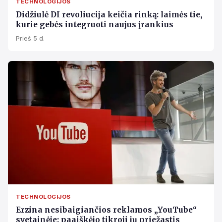
TECHNOLOGIJOS
Didžiulė DI revoliucija keičia rinką: laimės tie,
kurie gebės integruoti naujus įrankius
Prieš 5 d.
TECHNOLOGIJOS
Erzina nesibaigiančios reklamos „YouTube“
svetainėje: paaiškėjo tikroji jų priežastis