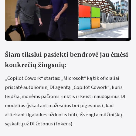
Šiam tikslui pasiekti bendrovė jau ėmėsi
konkrečių žingsnių:
„Copilot Cowork“ startas: „Microsoft“ ką tik oficialiai
pristatė autonominį DI agentą „Copilot Cowork“, kuris
leidžia įmonėms pačioms rinktis ir keisti naudojamus DI
modelius (įskaitant mažesnius bei pigesnius), kad
atliekant ilgalaikes užduotis būtų išvengta milžiniškų
sąskaitų už DI žetonus (tokens).