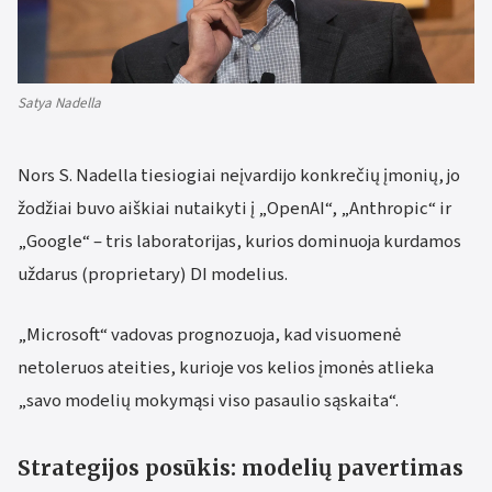
Satya Nadella
Nors S. Nadella tiesiogiai neįvardijo konkrečių įmonių, jo
žodžiai buvo aiškiai nutaikyti į „OpenAI“, „Anthropic“ ir
„Google“ – tris laboratorijas, kurios dominuoja kurdamos
uždarus (proprietary) DI modelius.
„Microsoft“ vadovas prognozuoja, kad visuomenė
netoleruos ateities, kurioje vos kelios įmonės atlieka
„savo modelių mokymąsi viso pasaulio sąskaita“.
Strategijos posūkis: modelių pavertimas