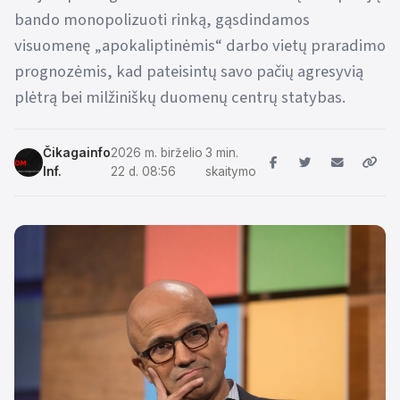
bando monopolizuoti rinką, gąsdindamos
visuomenę „apokaliptinėmis“ darbo vietų praradimo
prognozėmis, kad pateisintų savo pačių agresyvią
plėtrą bei milžiniškų duomenų centrų statybas.
Čikagainfo
2026 m. birželio
3 min.
Inf.
22 d. 08:56
skaitymo