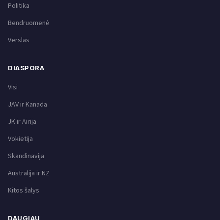
Politika
Bendruomenė
Verslas
DIASPORA
Visi
JAV ir Kanada
JK ir Airija
Vokietija
Skandinavija
Australija ir NZ
Kitos šalys
DAUGIAU