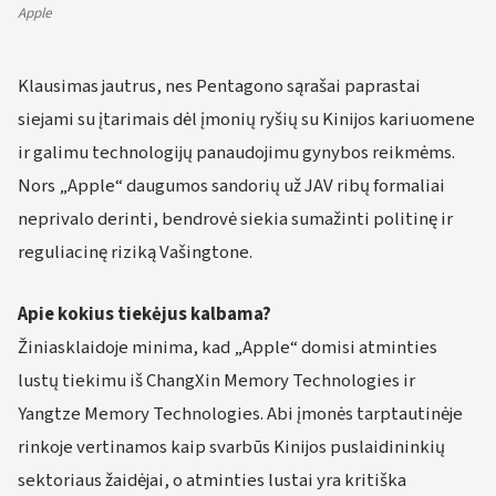
Apple
Klausimas jautrus, nes Pentagono sąrašai paprastai
siejami su įtarimais dėl įmonių ryšių su Kinijos kariuomene
ir galimu technologijų panaudojimu gynybos reikmėms.
Nors „Apple“ daugumos sandorių už JAV ribų formaliai
neprivalo derinti, bendrovė siekia sumažinti politinę ir
reguliacinę riziką Vašingtone.
Apie kokius tiekėjus kalbama?
Žiniasklaidoje minima, kad „Apple“ domisi atminties
lustų tiekimu iš ChangXin Memory Technologies ir
Yangtze Memory Technologies. Abi įmonės tarptautinėje
rinkoje vertinamos kaip svarbūs Kinijos puslaidininkių
sektoriaus žaidėjai, o atminties lustai yra kritiška