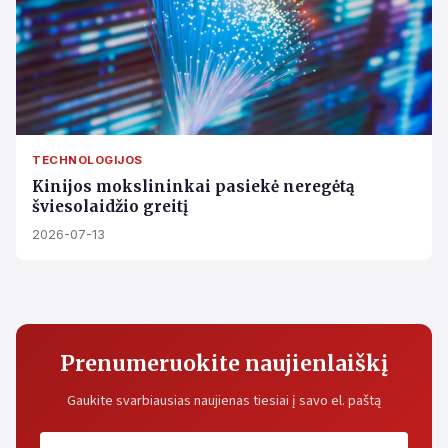
TECHNOLOGIJOS
Kinijos mokslininkai pasiekė neregėtą
šviesolaidžio greitį
2026-07-13
Prenumeruokite naujienlaiškį
Gaukite svarbiausias naujienas tiesiai į savo el. paštą