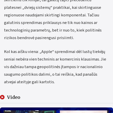
platesnei „dviejų sistemų“ praktikai, kai skirtinguose
regionuose naudojami skirtingi komponentai. Tačiau
galutinis sprendimas priklausys ne tik nuo kainos ar
technologinių parametrų, bet ir nuo to, kiek politinės
rizikos bendrovė pasirengusi prisiimti.
Kol kas aišku viena: „Apple“ sprendimai dėl lustų tiekėjų
seniai nebėra vien techninis ar komercinis klausimas. Jie
vis dažniau tampa geopolitinės įtampos ir nacionalinio
saugumo politikos dalimi, o tai reiškia, kad panašūs
atvejai ateityje gali kartotis.
Video