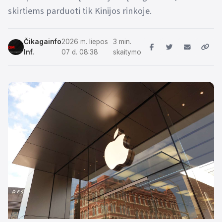
skirtiems parduoti tik Kinijos rinkoje.
Čikagainfo
2026 m. liepos
3 min.
Inf.
07 d. 08:38
skaitymo