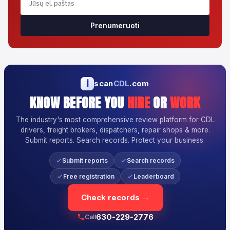
Prenumeruoti
i
scan
CDL
.com
KNOW BEFORE YOU
HIRE
OR
WORK
The industry's most comprehensive review platform for CDL
drivers, freight brokers, dispatchers, repair shops & more.
Submit reports. Search records. Protect your business.
Submit reports
Search records
Free registration
Leaderboard
Check records →
630-229-2776
Call