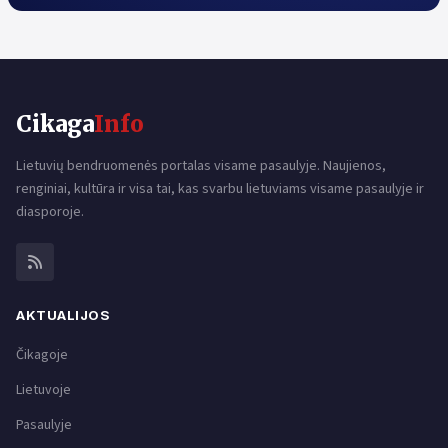
Cikaga
Info
Lietuvių bendruomenės portalas visame pasaulyje. Naujienos,
renginiai, kultūra ir visa tai, kas svarbu lietuviams visame pasaulyje ir
diasporoje.
AKTUALIJOS
Čikagoje
Lietuvoje
Pasaulyje