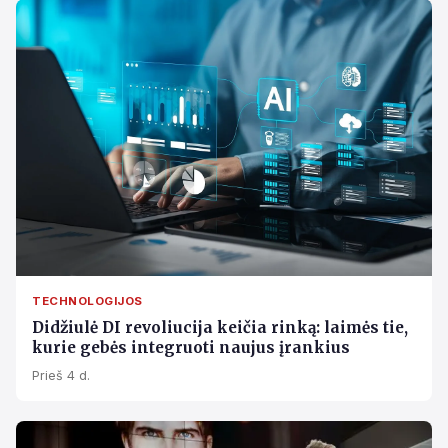
TECHNOLOGIJOS
Didžiulė DI revoliucija keičia rinką: laimės tie,
kurie gebės integruoti naujus įrankius
Prieš 4 d.