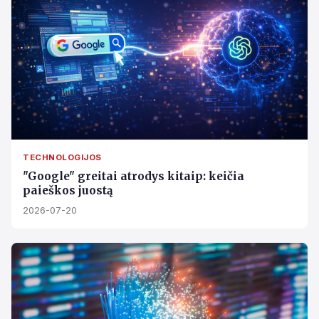
TECHNOLOGIJOS
"Google" greitai atrodys kitaip: keičia
paieškos juostą
2026-07-20