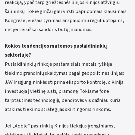
reakciją, ypač tarp griežtesnės linijos Kinijos atžvilgiu
šalininkų. Tokie ginčai gali virsti papildomais klausimais
Kongrese, viešais tyrimais ar spaudimu reguliuotojams,
net jei teisiškai sandoris būtų įmanomas.
Kokios tendencijos matomos puslaidininkių
sektoriuje?
Puslaidininkių rinkoje pastaraisiais metais ryškėja
tiekimo grandinių skaidymas pagal geopolitines linijas:
JAV ir sąjungininkės stiprina eksporto kontrolę, o Kinija
investuoja į vietinę lustų pramonę. Tokiame fone
tarptautinės technologijų bendrovės vis dažniau kuria
atskiras tiekimo strategijas skirtingoms rinkoms.
Jei „Apple“ pasirinktų Kinijos tiekėjus įrenginiams,
skirtiems tik Kinijai, tai galėtų tapti precedentu