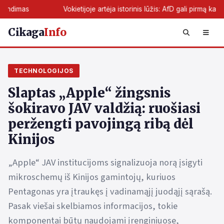
Vokietijoje artėja istorinis lūžis: AfD gali pirmą kartą perimti žemės
Cikaga
Info
TECHNOLOGIJOS
Slaptas „Apple“ žingsnis
šokiravo JAV valdžią: ruošiasi
peržengti pavojingą ribą dėl
Kinijos
„Apple“ JAV institucijoms signalizuoja norą įsigyti
mikroschemų iš Kinijos gamintojų, kuriuos
Pentagonas yra įtraukęs į vadinamąjį juodąjį sąrašą.
Pasak viešai skelbiamos informacijos, tokie
komponentai būtų naudojami įrenginiuose,