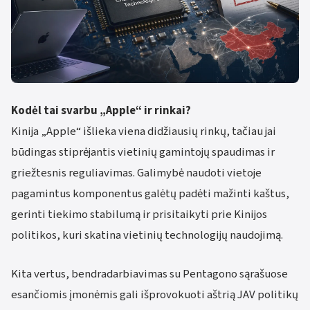
Kodėl tai svarbu „Apple“ ir rinkai?
Kinija „Apple“ išlieka viena didžiausių rinkų, tačiau jai
būdingas stiprėjantis vietinių gamintojų spaudimas ir
griežtesnis reguliavimas. Galimybė naudoti vietoje
pagamintus komponentus galėtų padėti mažinti kaštus,
gerinti tiekimo stabilumą ir prisitaikyti prie Kinijos
politikos, kuri skatina vietinių technologijų naudojimą.
Kita vertus, bendradarbiavimas su Pentagono sąrašuose
esančiomis įmonėmis gali išprovokuoti aštrią JAV politikų