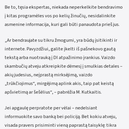
Be to, tęsia ekspertas, niekada neperkelkite bendravimo
į kitas programėles vos po kelių žinučių, nesidalinkite
asmenine informacija, kuri gali būti panaudota prieš jus.
„Ar bendraujate su tikru žmogumi, yra būdų įsitikinti ir
internete. Pavyzdžiui, galite įkelti iš pašnekovo gautą
tekstą arba nuotrauką į DI atpažinimo įrankius. Vaizdo
skambučių atveju atkreipkite dėmesį į smulkias detales –
akių judesius, neįprastą mirksėjimą, vaizdo
„trūkčiojimus“, mirgėjimą aplink akis, taip pat keistą
apšvietimą ar šešėlius“, – pabrėžia M. Kutkaitis.
Jei apgaulę perpratote per vėlai – nedelsiant
informuokite savo banką bei policiją. Bet kokiu atveju,
visada pravers prisiminti vieną paprastą taisyklę: tikra