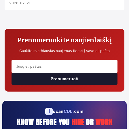
2026-07-21
Prenumeruokite naujienlaiškį
Gaukite svarbiausias naujienas tiesiai į savo el. paštą
Prenumeruoti
i
scan
CDL
.com
KNOW BEFORE YOU
HIRE
OR
WORK