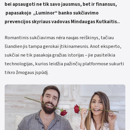
bei apsaugoti ne tik savo jausmus, bet ir finansus,
papasakojo „Luminor“ banko sukčiavimo
prevencijos skyriaus vadovas Mindaugas Kutkaitis..
Romantinis sukčiavimas nėra naujas reiškinys, tačiau
šiandien jis tampa gerokai įtikinamesnis. Anot eksperto,
sukčiai ne tik pasakoja gražias istorijas – jie pasitelkia
technologijas, kurios leidžia pažinčių platformose sukurti
tikro žmogaus įspūdį.