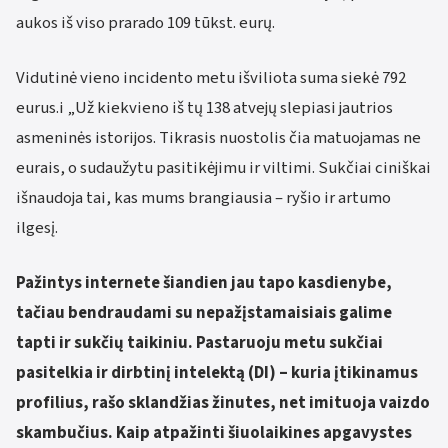
aukos iš viso prarado 109 tūkst. eurų.
Vidutinė vieno incidento metu išviliota suma siekė 792
eurus.i „Už kiekvieno iš tų 138 atvejų slepiasi jautrios
asmeninės istorijos. Tikrasis nuostolis čia matuojamas ne
eurais, o sudaužytu pasitikėjimu ir viltimi. Sukčiai ciniškai
išnaudoja tai, kas mums brangiausia – ryšio ir artumo
ilgesį.
Pažintys internete šiandien jau tapo kasdienybe,
tačiau bendraudami su nepažįstamaisiais galime
tapti ir sukčių taikiniu. Pastaruoju metu sukčiai
pasitelkia ir dirbtinį intelektą (DI) – kuria įtikinamus
profilius, rašo sklandžias žinutes, net imituoja vaizdo
skambučius. Kaip atpažinti šiuolaikines apgavystes