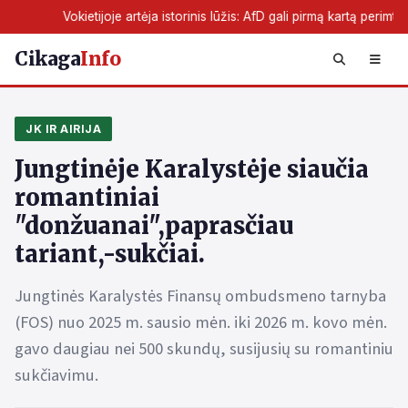
je artėja istorinis lūžis: AfD gali pirmą kartą perimti žemės valdžią
Cikaga
Info
JK IR AIRIJA
Jungtinėje Karalystėje siaučia
romantiniai
"donžuanai",paprasčiau
tariant,-sukčiai.
Jungtinės Karalystės Finansų ombudsmeno tarnyba
(FOS) nuo 2025 m. sausio mėn. iki 2026 m. kovo mėn.
gavo daugiau nei 500 skundų, susijusių su romantiniu
sukčiavimu.