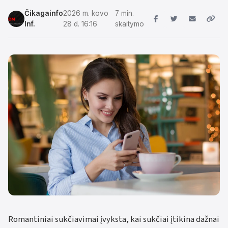
Čikagainfo
2026 m. kovo
7 min.
Inf.
28 d. 16:16
skaitymo
Romantiniai sukčiavimai įvyksta, kai sukčiai įtikina dažnai