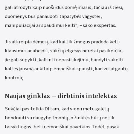
gali atrodyti kaip nuoširdus domėjimasis, tačiau iš tiesų
duomenys bus panaudoti tapatybės vagystei,
manipuliacijai ar spaudimui kelti“, – sako ekspertas.
Jis atkreipia dėmesį, kad kai tik žmogus pradeda kelti
klausimus ar abejoti, sukčių elgesys neretai pasikeičia –
jie gali supykti, kaltinti nepasitikėjimu, bandyti sukelti
kaltės jausmą ar kitaip emociškai spausti, kad vėl atgautų
kontrolę.
Naujas ginklas – dirbtinis intelektas
Sukčiai pasitelkia DI tam, kad vienu metu galėtų
bendrauti su daugybe žmonių, o žinutės būtų ne tik
taisyklingos, bet ir emociškai paveikios. Todėl, pasak