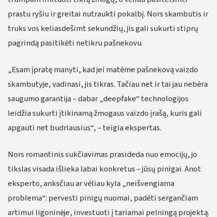
prastu ryšiu ir greitai nutraukti pokalbį. Nors skambutis ir
truks vos keliasdešimt sekundžių, jis gali sukurti stiprų
pagrindą pasitikėti netikru pašnekovu.
„Esam įpratę manyti, kad jei matėme pašnekovą vaizdo
skambutyje, vadinasi, jis tikras. Tačiau net ir tai jau nebėra
saugumo garantija – dabar „deepfake“ technologijos
leidžia sukurti įtikinamą žmogaus vaizdo įrašą, kuris gali
apgauti net budriausius“, – teigia ekspertas.
Nors romantinis sukčiavimas prasideda nuo emocijų, jo
tikslas visada išlieka labai konkretus – jūsų pinigai. Anot
eksperto, anksčiau ar vėliau kyla „neišvengiama
problema“: pervesti pinigų nuomai, padėti sergančiam
artimui ligoninėje, investuoti į tariamai pelningą projektą.