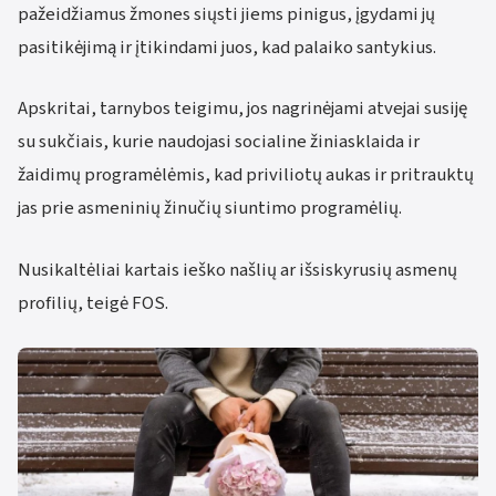
pažeidžiamus žmones siųsti jiems pinigus, įgydami jų
pasitikėjimą ir įtikindami juos, kad palaiko santykius.
Apskritai, tarnybos teigimu, jos nagrinėjami atvejai susiję
su sukčiais, kurie naudojasi socialine žiniasklaida ir
žaidimų programėlėmis, kad priviliotų aukas ir pritrauktų
jas prie asmeninių žinučių siuntimo programėlių.
Nusikaltėliai kartais ieško našlių ar išsiskyrusių asmenų
profilių, teigė FOS.