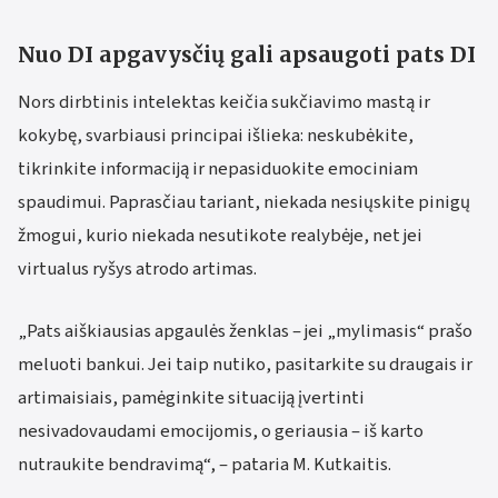
Nuo DI apgavysčių gali apsaugoti pats DI
Nors dirbtinis intelektas keičia sukčiavimo mastą ir
kokybę, svarbiausi principai išlieka: neskubėkite,
tikrinkite informaciją ir nepasiduokite emociniam
spaudimui. Paprasčiau tariant, niekada nesiųskite pinigų
žmogui, kurio niekada nesutikote realybėje, net jei
virtualus ryšys atrodo artimas.
„Pats aiškiausias apgaulės ženklas – jei „mylimasis“ prašo
meluoti bankui. Jei taip nutiko, pasitarkite su draugais ir
artimaisiais, pamėginkite situaciją įvertinti
nesivadovaudami emocijomis, o geriausia – iš karto
nutraukite bendravimą“, – pataria M. Kutkaitis.