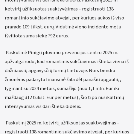
intensyvumas vis dar išlieka didelis. Paskutinį 2025 m.
ketvirtį užfiksuotas suaktyvėjimas – registruoti 138
romantinio sukčiavimo atvejai, per kuriuos aukos iš viso
prarado 109 tūkst. eurų. Vidutinė vieno incidento metu
išviliota suma siekė 792 eurus.
Paskutinė Pinigų plovimo prevencijos centro 2025 m.
apžvalga rodo, kad romantinis sukčiavimas išlieka viena iš
dažniausių apgavysčių formų Lietuvoje. Nors bendra
žmonėms padaryta finansinė žala dėl panašių apgaulių,
lyginant su 2024 metais, sumažėjo (nuo 1,1 mln. Eur iki
maždaug 312 tūkst. Eur per metus), šio tipo nusikaltimų
intensyvumas vis dar išlieka didelis.
Paskutinį 2025 m. ketvirtį užfiksuotas suaktyvėjimas –
registruoti 138 romantinio sukčiavimo atvejai, per kuriuos