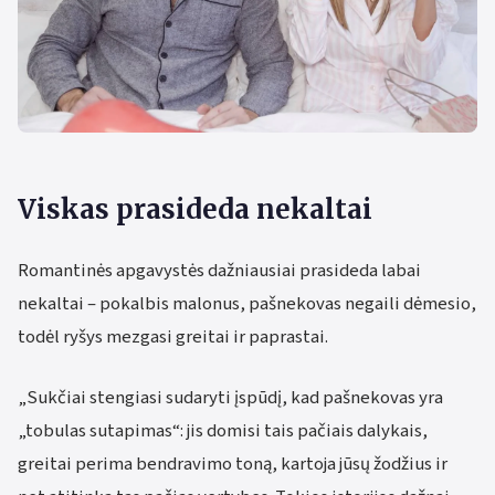
Viskas prasideda nekaltai
Romantinės apgavystės dažniausiai prasideda labai
nekaltai – pokalbis malonus, pašnekovas negaili dėmesio,
todėl ryšys mezgasi greitai ir paprastai.
„Sukčiai stengiasi sudaryti įspūdį, kad pašnekovas yra
„tobulas sutapimas“: jis domisi tais pačiais dalykais,
greitai perima bendravimo toną, kartoja jūsų žodžius ir