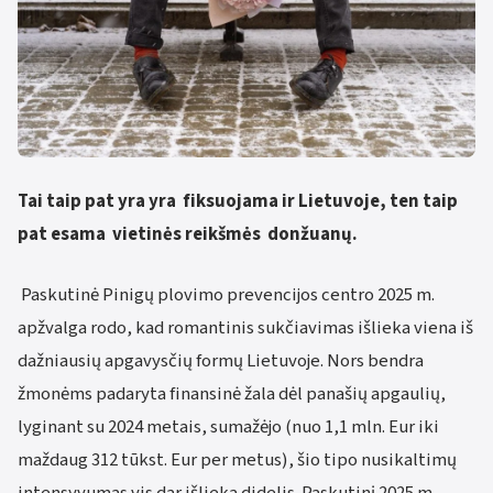
Tai taip pat yra yra fiksuojama ir Lietuvoje, ten taip
pat esama vietinės reikšmės donžuanų.
Paskutinė Pinigų plovimo prevencijos centro 2025 m.
apžvalga rodo, kad romantinis sukčiavimas išlieka viena iš
dažniausių apgavysčių formų Lietuvoje. Nors bendra
žmonėms padaryta finansinė žala dėl panašių apgaulių,
lyginant su 2024 metais, sumažėjo (nuo 1,1 mln. Eur iki
maždaug 312 tūkst. Eur per metus), šio tipo nusikaltimų