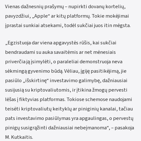
Vienas dažnesnių prašymų – nupirkti dovanų kortelių,
pavyzdžiui, „Apple“ ar kitų platformų. Tokie mokėjimai
įprastai sunkiai atsekami, todėl sukčiai juos itin mėgsta.
„Egzistuoja dar viena apgavystės rūšis, kai sukčiai
bendraudami su auka savaitėmis ar net mėnesiais
priverčia ją įsimylėti, o paraleliai demonstruoja neva
sėkmingą gyvenimo būdą. Vėliau, įgiję pasitikėjimą, jie
pasiūlo „išskirtinę“ investavimo galimybę, dažniausiai
susijusią su kriptovaliutomis, ir įtikina žmogų pervesti
lėšas į fiktyvias platformas. Tokiose schemose naudojami
teisėti kriptovaliutų keityklų ar piniginių kanalai, tačiau
pats investavimo pasiūlymas yra apgaulingas, o pervestų
pinigų susigrąžinti dažniausiai nebeįmanoma“, – pasakoja
M. Kutkaitis.