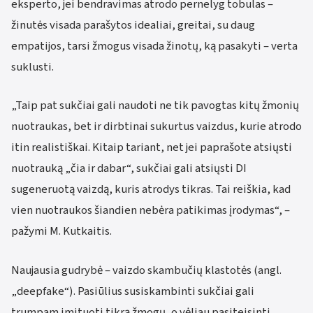
eksperto, jei bendravimas atrodo pernelyg tobulas –
žinutės visada parašytos idealiai, greitai, su daug
empatijos, tarsi žmogus visada žinotų, ką pasakyti – verta
suklusti.
„Taip pat sukčiai gali naudoti ne tik pavogtas kitų žmonių
nuotraukas, bet ir dirbtinai sukurtus vaizdus, kurie atrodo
itin realistiškai. Kitaip tariant, net jei paprašote atsiųsti
nuotrauką „čia ir dabar“, sukčiai gali atsiųsti DI
sugeneruotą vaizdą, kuris atrodys tikras. Tai reiškia, kad
vien nuotraukos šiandien nebėra patikimas įrodymas“, –
pažymi M. Kutkaitis.
Naujausia gudrybė – vaizdo skambučių klastotės (angl.
„deepfake“). Pasiūlius susiskambinti sukčiai gali
trumpam imituoti tikrą žmogų, o vėliau pasiteisinti