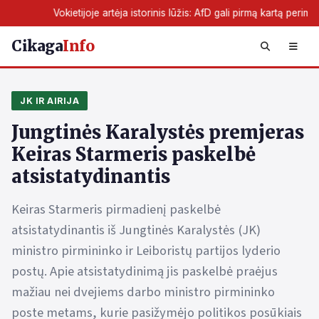
oje artėja istorinis lūžis: AfD gali pirmą kartą perimti žemės valdžią
Cikaga
Info
JK IR AIRIJA
Jungtinės Karalystės premjeras
Keiras Starmeris paskelbė
atsistatydinantis
Keiras Starmeris pirmadienį paskelbė
atsistatydinantis iš Jungtinės Karalystės (JK)
ministro pirmininko ir Leiboristų partijos lyderio
postų. Apie atsistatydinimą jis paskelbė praėjus
mažiau nei dvejiems darbo ministro pirmininko
poste metams, kurie pasižymėjo politikos posūkiais