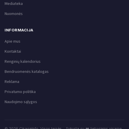
Mediateka
Nuomonės
INFORMACIJA
Apie mus
Kontaktai
Renginių kalendorius
Bendruomenės katalogas
Reklama
Privatumo politika
Naudojimo sąlygos
© 2026 CikagaInfo. Visos teisės
Sukurta su ❤️ lietuviams visame