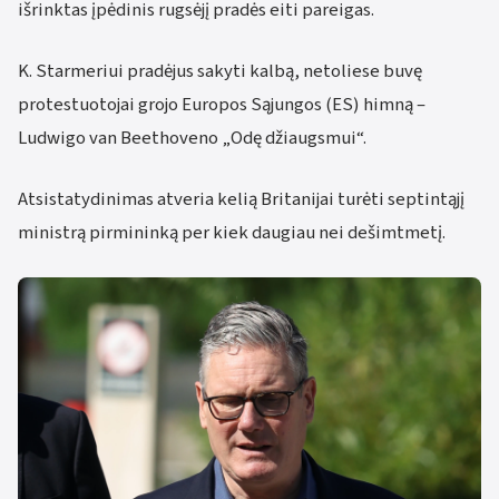
išrinktas įpėdinis rugsėjį pradės eiti pareigas.
K. Starmeriui pradėjus sakyti kalbą, netoliese buvę
protestuotojai grojo Europos Sąjungos (ES) himną –
Ludwigo van Beethoveno „Odę džiaugsmui“.
Atsistatydinimas atveria kelią Britanijai turėti septintąjį
ministrą pirmininką per kiek daugiau nei dešimtmetį.