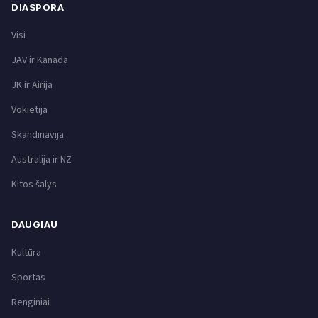
DIASPORA
Visi
JAV ir Kanada
JK ir Airija
Vokietija
Skandinavija
Australija ir NZ
Kitos šalys
DAUGIAU
Kultūra
Sportas
Renginiai