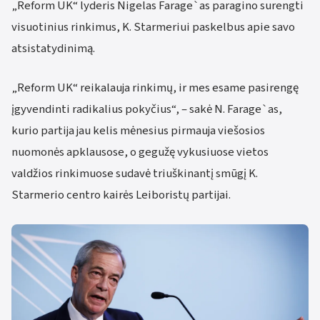
„Reform UK“ lyderis Nigelas Farage`as paragino surengti
visuotinius rinkimus, K. Starmeriui paskelbus apie savo
atsistatydinimą.
„Reform UK“ reikalauja rinkimų, ir mes esame pasirengę
įgyvendinti radikalius pokyčius“, – sakė N. Farage`as,
kurio partija jau kelis mėnesius pirmauja viešosios
nuomonės apklausose, o gegužę vykusiuose vietos
valdžios rinkimuose sudavė triuškinantį smūgį K.
Starmerio centro kairės Leiboristų partijai.