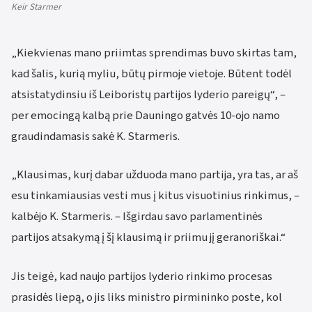
Keir Starmer
„Kiekvienas mano priimtas sprendimas buvo skirtas tam,
kad šalis, kurią myliu, būtų pirmoje vietoje. Būtent todėl
atsistatydinsiu iš Leiboristų partijos lyderio pareigų“, –
per emocingą kalbą prie Dauningo gatvės 10-ojo namo
graudindamasis sakė K. Starmeris.
„Klausimas, kurį dabar užduoda mano partija, yra tas, ar aš
esu tinkamiausias vesti mus į kitus visuotinius rinkimus, –
kalbėjo K. Starmeris. – Išgirdau savo parlamentinės
partijos atsakymą į šį klausimą ir priimu jį geranoriškai.“
Jis teigė, kad naujo partijos lyderio rinkimo procesas
prasidės liepą, o jis liks ministro pirmininko poste, kol