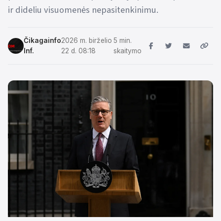
ir dideliu visuomenės nepasitenkinimu.
Čikagainfo
2026 m. birželio
5 min.
Inf.
22 d. 08:18
skaitymo