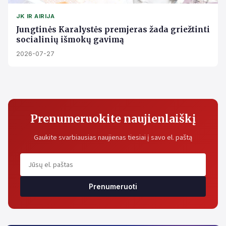
JK IR AIRIJA
Jungtinės Karalystės premjeras žada griežtinti
socialinių išmokų gavimą
2026-07-27
Prenumeruokite naujienlaiškį
Gaukite svarbiausias naujienas tiesiai į savo el. paštą
Prenumeruoti