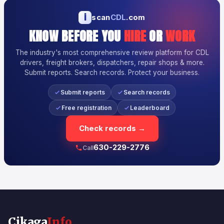
i
scan
CDL
.com
KNOW BEFORE YOU
HIRE
OR
WORK
The industry's most comprehensive review platform for CDL
drivers, freight brokers, dispatchers, repair shops & more.
Submit reports. Search records. Protect your business.
Submit reports
Search records
Free registration
Leaderboard
Check records →
630-229-2776
Call
Cikaga
Info