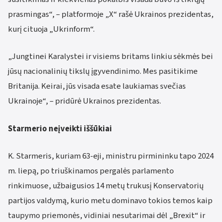
prasmingas“, – platformoje „X“ rašė Ukrainos prezidentas,
kurį cituoja „Ukrinform“.
„Jungtinei Karalystei ir visiems britams linkiu sėkmės bei
jūsų nacionalinių tikslų įgyvendinimo. Mes pasitikime
Britanija. Keirai, jūs visada esate laukiamas svečias
Ukrainoje“, – pridūrė Ukrainos prezidentas.
Starmerio neįveikti iššūkiai
K. Starmeris, kuriam 63-eji, ministru pirmininku tapo 2024
m. liepą, po triuškinamos pergalės parlamento
rinkimuose, užbaigusios 14 metų trukusį Konservatorių
partijos valdymą, kurio metu dominavo tokios temos kaip
taupymo priemonės, vidiniai nesutarimai dėl „Brexit“ ir