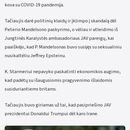
kova su COVID-19 pandemija.
Tačiau jis darė politinių klaidų ir įklimpo į skandalą dėl
Peterio Mandelsono paskyrimo, o vėliau ir atleidimo iš
Jungtinės Karalystės ambasadoriaus JAV pareigų, kai
paaiškėjo, kad P. Mandelsonas buvo susijęs su seksualiniu
nusikaltėliu Jeffrey Epsteinu.
K. Starmeriui nepavyko paskatinti ekonomikos augimo,
kad padėtų su išaugusiomis pragyvenimo išlaidomis
susiduriantiems britams.
Tačiau jis buvo giriamas už tai, kad pasipriešino JAV
prezidentui Donaldui Trumpui dėl karo Irane.