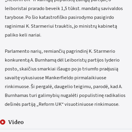
leiboristai prarado beveik 1,5 tūkst. mandatų savivaldos
tarybose. Po šio katastrofiško pasirodymo pasigirdo
raginimai K. Starmeriui trauktis, jo ministrų kabinetą
paliko keli nariai.
Parlamento narių, remiančių pagrindinį K. Starmerio
konkurentą A. Burnhamą dėl Leiboristų partijos lyderio
posto, skaičius smarkiai išaugo po jo triumfo praėjusią
savaitę vykusiuose Mankerfieldo pirmalaikiuose
rinkimuose. Ši pergalė, daugelio teigimu, parodė, kad A.
Burnhamas turi galimybių nugalėti populistinę radikalios
dešinės partiją „Reform UK“ visuotiniuose rinkimuose.
Video