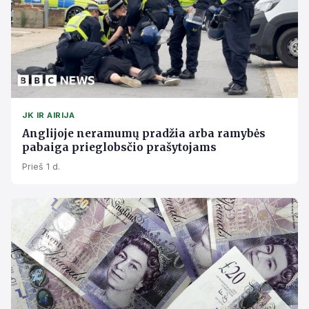
JK IR AIRIJA
Anglijoje neramumų pradžia arba ramybės
pabaiga prieglobsčio prašytojams
Prieš 1 d.