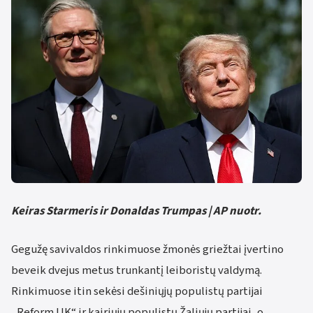
Keiras Starmeris ir Donaldas Trumpas | AP nuotr.
Gegužę savivaldos rinkimuose žmonės griežtai įvertino
beveik dvejus metus trunkantį leiboristų valdymą.
Rinkimuose itin sekėsi dešiniųjų populistų partijai
„Reform UK“ ir kairiųjų populistų Žaliųjų partijai, o