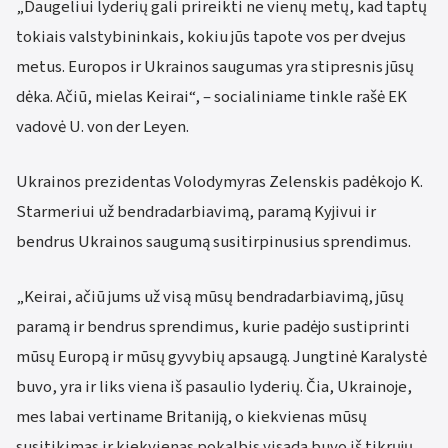
„Daugeliui lyderių gali prireikti ne vienų metų, kad taptų
tokiais valstybininkais, kokiu jūs tapote vos per dvejus
metus. Europos ir Ukrainos saugumas yra stipresnis jūsų
dėka. Ačiū, mielas Keirai“, – socialiniame tinkle rašė EK
vadovė U. von der Leyen.
Ukrainos prezidentas Volodymyras Zelenskis padėkojo K.
Starmeriui už bendradarbiavimą, paramą Kyjivui ir
bendrus Ukrainos saugumą susitirpinusius sprendimus.
„Keirai, ačiū jums už visą mūsų bendradarbiavimą, jūsų
paramą ir bendrus sprendimus, kurie padėjo sustiprinti
mūsų Europą ir mūsų gyvybių apsaugą. Jungtinė Karalystė
buvo, yra ir liks viena iš pasaulio lyderių. Čia, Ukrainoje,
mes labai vertiname Britaniją, o kiekvienas mūsų
susitikimas ir kiekvienas pokalbis visada buvo iš tikrųjų