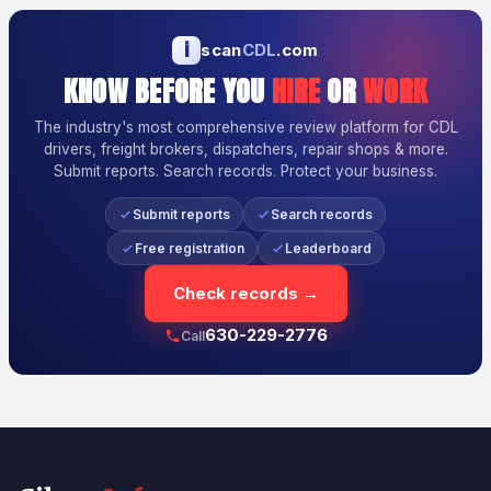
i
scan
CDL
.com
KNOW BEFORE YOU
HIRE
OR
WORK
The industry's most comprehensive review platform for CDL
drivers, freight brokers, dispatchers, repair shops & more.
Submit reports. Search records. Protect your business.
Submit reports
Search records
Free registration
Leaderboard
Check records →
630-229-2776
Call