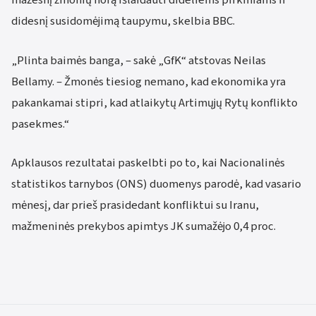
mažesnį žmonių norą išlaidauti dideliems pirkiniams ir
didesnį susidomėjimą taupymu, skelbia BBC.
„Plinta baimės banga, – sakė „GfK“ atstovas Neilas
Bellamy. – Žmonės tiesiog nemano, kad ekonomika yra
pakankamai stipri, kad atlaikytų Artimųjų Rytų konflikto
pasekmes.“
Apklausos rezultatai paskelbti po to, kai Nacionalinės
statistikos tarnybos (ONS) duomenys parodė, kad vasario
mėnesį, dar prieš prasidedant konfliktui su Iranu,
mažmeninės prekybos apimtys JK sumažėjo 0,4 proc.