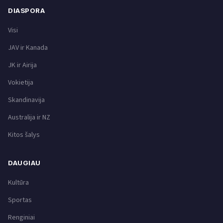
DIASPORA
Visi
JAV ir Kanada
JK ir Airija
Vokietija
Skandinavija
Australija ir NZ
Kitos šalys
DAUGIAU
Kultūra
Sportas
Renginiai