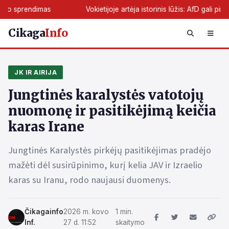
ndimas
Vokietijoje artėja istorinis lūžis: AfD gali pirmą kartą 
Cikaga
Info
JK IR AIRIJA
Jungtinės karalystės vatotojų
nuomonę ir pasitikėjimą keičia
karas Irane
Jungtinės Karalystės pirkėjų pasitikėjimas pradėjo
mažėti dėl susirūpinimo, kurį kelia JAV ir Izraelio
karas su Iranu, rodo naujausi duomenys.
Čikagainfo
2026 m. kovo
1 min.
Inf.
27 d. 11:52
skaitymo