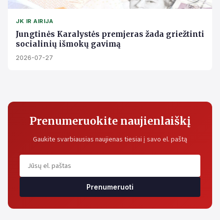
JK IR AIRIJA
Jungtinės Karalystės premjeras žada griežtinti
socialinių išmokų gavimą
2026-07-27
Prenumeruokite naujienlaiškį
Gaukite svarbiausias naujienas tiesiai į savo el. paštą
Prenumeruoti