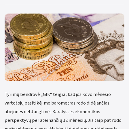
Tyrimų bendrovė „GfK“ teigia, kad jos kovo mėnesio
vartotojų pasitikėjimo barometras rodo didėjančias
abejones dėl Jungtinės Karalystės ekonomikos
perspektyvų per ateinančių 12 mėnesių. Jis taip pat rodo