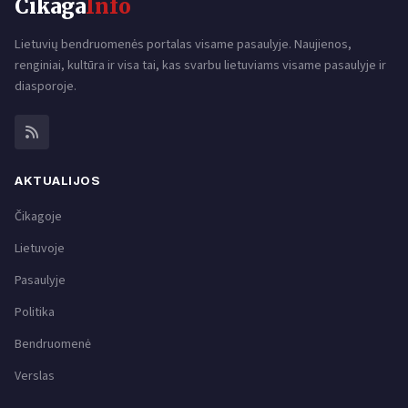
Cikaga
Info
Lietuvių bendruomenės portalas visame pasaulyje. Naujienos,
renginiai, kultūra ir visa tai, kas svarbu lietuviams visame pasaulyje ir
diasporoje.
AKTUALIJOS
Čikagoje
Lietuvoje
Pasaulyje
Politika
Bendruomenė
Verslas