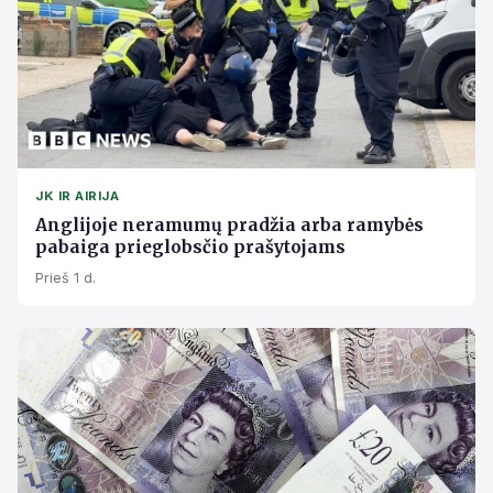
JK IR AIRIJA
Anglijoje neramumų pradžia arba ramybės
pabaiga prieglobsčio prašytojams
Prieš 1 d.