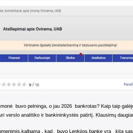
 įmonė
buvo pelninga, o jau 2026
bankrotas? Kaip taip galėj
i verslo analitiko ir bankininkystės patirtį. Klausimų daugi
uomenimis,kalbama , kad
buvo Lenkijos banke yra
kita sąs