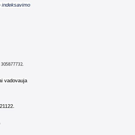
io indeksavimo
 305877732.
ai vadovauja
221122.
s