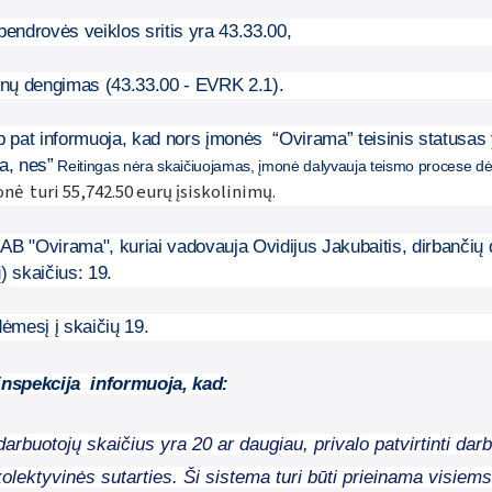
bendrovės veiklos sritis yra 43.33.00,
ienų dengimas (43.33.00 - EVRK 2.1).
p pat informuoja, kad nors įmonės
“Ovirama” teisinis statusas y
a, nes”
Reitingas nėra skaičiuojamas, įmonė dalyvauja teismo procese dė
onė
turi 55,742.50 eurų įsiskolinimų.
B "Ovirama", kuriai vadovauja Ovidijus Jakubaitis, dirbančių 
) skaičius: 19.
dėmesį į skaičių 19.
inspekcija
informuoja, kad:
darbuotojų skaičius yra 20 ar daugiau, privalo patvirtinti d
kolektyvinės sutarties. Ši sistema turi būti prieinama visiem