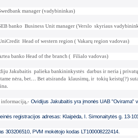
Swedbank manager (vadybininkas)
SEB banko
Business Unit manager (Verslo
skyriaus vadybinin
UniCredit
Head of western region ( Vakarų region vadovas)
rtea banko Head of the branch (
Filialo vadovas)
diju Jakubaitis
palieka bankininkystės
darbus ir neria į privatų
 tame nėra, bet… Bet atsiranda
klausimų, ir
tokių keistų(?) sut
ina.
informaciją,-
Ovidijus Jakubaitis yra įmonės UAB "Ovirama" 
inės registracijos adresas: Klaipėda, I. Simonaitytės g. 13-10
as 303206510, PVM mokėtojo kodas LT100008222414.