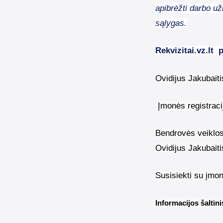
apibrėžti darbo už
sąlygas.
Rekvizitai.vz.lt
p
Ovidijus Jakubait
Įmonės registrac
Bendrovės veiklos
Ovidijus Jakubaiti
Susisiekti su įmo
Informacijos šaltin