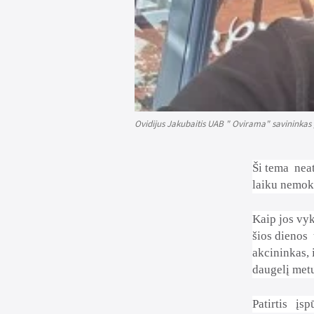
Ovidijus Jakubaitis UAB " Ovirama" savininkas ,
Ši tema
neat
laiku nemok
Kaip jos vyk
šios dienos
akcininkas, i
daugelį met
Patirtis
įsp