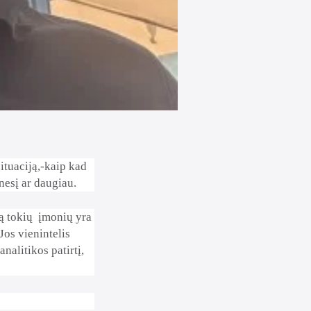
situaciją,-kaip kad
esį ar daugiau.
ą tokių
įmonių yra
s vienintelis
analitikos patirtį,