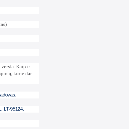
kas)
 verslą. Kaip ir
apimų, kurie dar
vadovas.
1, LT-95124.