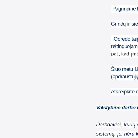
Pagrindinė 
Grindų ir s
Ocredo tai
reitinguojam
pat, kad
įm
Šiuo metu UA
(apdraustųjų
Atkreipkite 
Valstybinė darbo 
Darbdaviai, kurių 
sistemą, jei nėra 