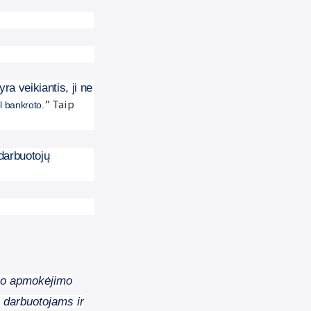
ra veikiantis, ji ne
” Taip
l bankroto.
darbuotojų
arbo apmokėjimo
s darbuotojams ir