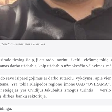
direktorius vienintelis akcininkas
sirado tiesiog šiaip, ji atsirado
norint
iškelti į viešumą tokią
amas darbo uždarbis, kaip uždarbio užmokesčio vėlavimas
mėn
do savo įsipareigojimus ar darbo sutarčių
vykdymą , apie vien
tema.
Yra
tokia Klaipėdos regione
įmonė UAB “OVIRAMA”. Jo
r steigėjas
yra
Ovidijus Jakubaitis, žmogus
turintis
verslo 
ų
dirbęs
bankų sektoriuje.
ūdinga: