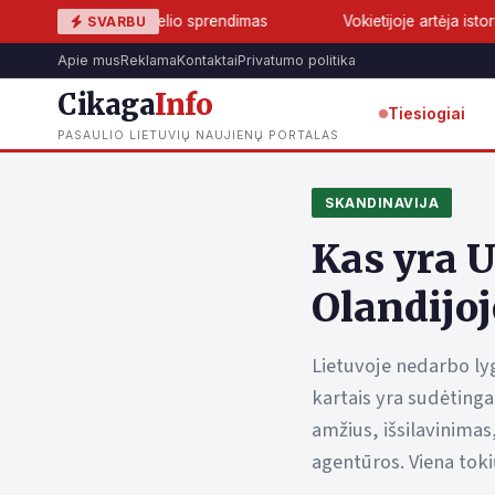
 ir Tuchelio sprendimas
Vokietijoje artėja istorinis lūžis: AfD
SVARBU
Apie mus
Reklama
Kontaktai
Privatumo politika
Cikaga
Info
Tiesiogiai
PASAULIO LIETUVIŲ NAUJIENŲ PORTALAS
SKANDINAVIJA
Kas yra U
Olandijoj
Lietuvoje nedarbo ly
kartais yra sudėtinga
amžius, išsilavinimas
agentūros. Viena tok