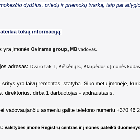
mokesčio dydžius, priedų ir priemokų tvarką, taip pat atlyg
ateikia tokią informaciją:
Ovirama group, MB
vadovas.
is yra įmonės
Dvaro tak. 1, Kiškėnų k., Klaipėdos r
. Įmonės kodas
ijos adresas:
 sritys yra laivų remontas, statyba. Šiuo metu įmonėje, kuri
s, direktorius, dirba 1 darbuotojas - apdraustasis.
nei vadovaujančiu asmeniu galite telefono numeriu +370 46 
is: Valstybės įmonė Registrų centras ir įmonės pateikti duomeny