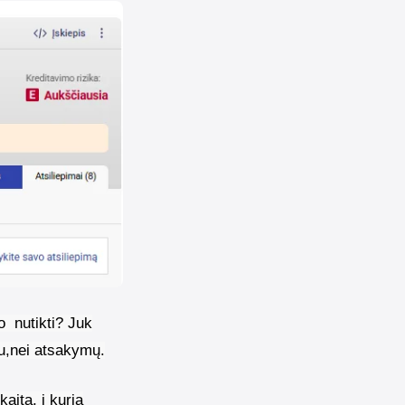
o
nutikti? Juk
au,nei atsakymų.
kaita, į kurią