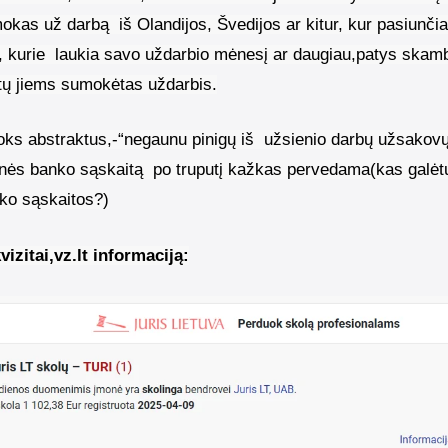
mokas už darbą
iš Olandijos, Švedijos ar kitur, kur pasiunčia
, kurie
laukia savo uždarbio mėnesį ar daugiau,patys skamb
tų jiems sumokėtas uždarbis.
oks abstraktus,-“negaunu pinigų iš
užsienio darbų užsakovų
nės banko sąskaitą
po truputį kažkas pervedama(kas galėtų 
ko sąskaitos?)
vizitai,vz.lt informaciją: