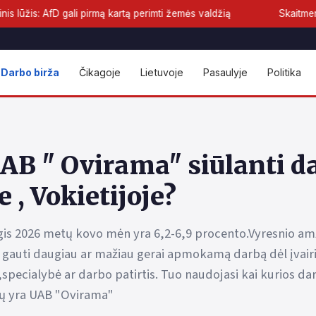
 gali pirmą kartą perimti žemės valdžią
Skaitmeninis euras pria
Darbo birža
Čikagoje
Lietuvoje
Pasaulyje
Politika
AB " Ovirama" siūlanti d
e , Vokietijoje?
gis 2026 metų kovo mėn yra 6,2-6,9 procento.Vyresnio amži
 gauti daugiau ar mažiau gerai apmokamą darbą dėl įvairių
,specialybė ar darbo patirtis. Tuo naudojasi kai kurios da
ių yra UAB "Ovirama"