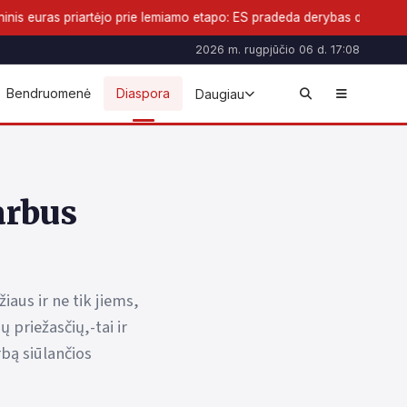
rtėjo prie lemiamo etapo: ES pradeda derybas dėl naujos pinigų formo
2026 m. rugpjūčio 06 d. 17:08
Bendruomenė
Diaspora
Daugiau
arbus
aus ir ne tik jiems,
 priežasčių,-tai ir
rbą siūlančios