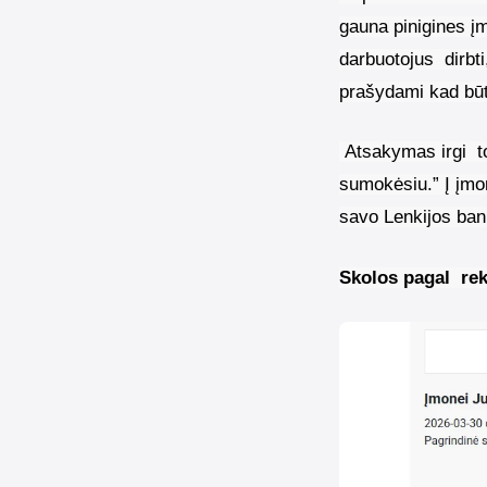
gauna pinigines į
darbuotojus
dirbti
prašydami kad bū
Atsakymas irgi
t
sumokėsiu.” Į įmo
savo Lenkijos ban
Skolos pagal
rek