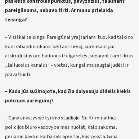
pasienio kontrolės punktus, pavyzdžiui, talkinant
pareigūnams, nebuvo tirti. Ar mano prielaida
teisinga?
– Visiškai teisinga. Pareigūnai yra įtariami tuo, kad talkino
kontrabandininkams kertant sieną, surenkant jau
atskridusius oro balionus ir cigaretes, sudarant tam tikrus
„žaliuosius kanalus“ – vietas, kur galima saugiai judėti ir
pravažiuoti.
– Kada jūs sužinojote, kad čia dalyvauja didelis kiekis
policijos pareigūnų?
– Gana ankstyvoje tyrimo stadijoje. Su Kriminalinės
policijos biuro vadovybe mes nuolat, kaip sakoma,
geriame kavą ir kalbamės apie tai, kas vyksta. Gana