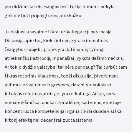
yra didžiausia teisėsaugos institucija ir mums nekyla
grėsmė būti prijungtiems prie kažko.
Ta diskusija savaime tikrai reikalinga ir ji nėra nauja.
Diskusija apie tai, kiek Lietuvoje yra kriminalinės
žvalgybos subjektų, kiek yra ikiteisminį tyrimą
atliekančių institucijų ir panašiai, vyksta dešimtmečiais.
Ar tokio dydžio valstybei tai nėra per daug? Tai turbūt tam
tikras retorinis klausimas, todėl diskusija, įsivertinant
galimus privalumus ir grėsmes, darant vienokias ar
kitokias reformas ateityje, yra reikalinga. Aišku, mes
vienareikšmiškai dar kartą įrodėme, kad vienoje vietoje
koncentruota kompetencija ir galia tikrai duoda visiškai
kitokį efektą nei decentralizuota sistema.