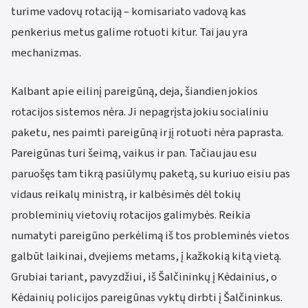
turime vadovų rotaciją – komisariato vadovą kas
penkerius metus galime rotuoti kitur. Tai jau yra
mechanizmas.
Kalbant apie eilinį pareigūną, deja, šiandien jokios
rotacijos sistemos nėra. Ji nepagrįsta jokiu socialiniu
paketu, nes paimti pareigūną ir jį rotuoti nėra paprasta.
Pareigūnas turi šeimą, vaikus ir pan. Tačiau jau esu
paruošęs tam tikrą pasiūlymų paketą, su kuriuo eisiu pas
vidaus reikalų ministrą, ir kalbėsimės dėl tokių
probleminių vietovių rotacijos galimybės. Reikia
numatyti pareigūno perkėlimą iš tos probleminės vietos
galbūt laikinai, dvejiems metams, į kažkokią kitą vietą.
Grubiai tariant, pavyzdžiui, iš Šalčininkų į Kėdainius, o
Kėdainių policijos pareigūnas vyktų dirbti į Šalčininkus.