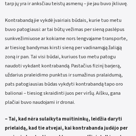
tarp jų yra ir anksčiau teistų asmenų – jie jau buvo įkliuvę.
Kontrabandą jie vykdė įvairiais būdais, kurie tuo metu
buvo patogiausi: ar tai būtų vežimas per sieną paslėpus
sunkvežimiuose ar kokiame nors lengvajame transporte,
ar tiesiog bandymas kirsti sieną per vadinamąją žaliąją
zoną ir pan. Tai visi būdai, kuriuos tuo metu patogu
naudoti vykdant kontrabandą. Pastačius fizinį barjerą,
uždarius praleidimo punktus ir sumažinus pralaidumą,
pats patogiausias būdas vykdyti kontrabandą tapo oro
balionai – tiesiog skraidinti juos per viršų. Aišku, gana
plačiai buvo naudojami ir dronai.
– Tai, kad nėra sulaikyta muitininkų, leidžia daryti
prielaidą, kad tie atvejai, kai kontrabanda judėjo per