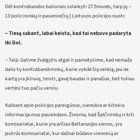
Dėl kontrabandos balionais sulaikyti 27 žmonės, tarp jų –
13 policininkų ir pasieniečių | Lietuvos policijos nuotr.
– Tiesą sakant, labai keista, kad tai nebuvo padaryta
iki šiol.
– Taip. Galime žvalgytis atgal ir pamatysime, kad nemaža
dalis tų kontrabandininkų, kurie vykdė šią veiklą, jau ne
kartą yra įkliuvę, teisti, gavę baudas ir panašiai, bet toliau
vertėsi tuo pačiu verslu.
Kalbant apie policijos pareigūnus, vienokia ar kitokia
informacija mus pasiekdavo. Žinoma, kad Šalčininkų ir kiti
komisariatai, kurie yra arčiau Baltarusijos sienos, yra
jautrūs komisariatai, kur dažnai būdavo vienokių ar