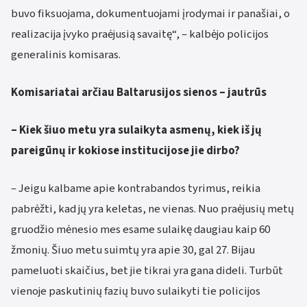
buvo fiksuojama, dokumentuojami įrodymai ir panašiai, o
realizacija įvyko praėjusią savaitę“, – kalbėjo policijos
generalinis komisaras.
Komisariatai arčiau Baltarusijos sienos – jautrūs
– Kiek šiuo metu yra sulaikyta asmenų, kiek iš jų
pareigūnų ir kokiose institucijose jie dirbo?
– Jeigu kalbame apie kontrabandos tyrimus, reikia
pabrėžti, kad jų yra keletas, ne vienas. Nuo praėjusių metų
gruodžio mėnesio mes esame sulaikę daugiau kaip 60
žmonių. Šiuo metu suimtų yra apie 30, gal 27. Bijau
pameluoti skaičius, bet jie tikrai yra gana dideli. Turbūt
vienoje paskutinių fazių buvo sulaikyti tie policijos