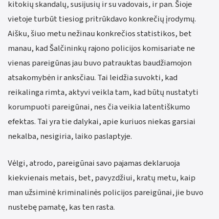
kitokių skandalų, susijusių ir su vadovais, ir pan. Šioje
vietoje turbūt tiesiog pritrūkdavo konkrečių įrodymų.
Aišku, šiuo metu nežinau konkrečios statistikos, bet
manau, kad Šalčininkų rajono policijos komisariate ne
vienas pareigūnas jau buvo patrauktas baudžiamojon
atsakomybėn ir anksčiau. Tai leidžia suvokti, kad
reikalinga rimta, aktyvi veikla tam, kad būtų nustatyti
korumpuoti pareigūnai, nes čia veikia latentiškumo
efektas. Tai yra tie dalykai, apie kuriuos niekas garsiai
nekalba, nesigiria, laiko paslaptyje.
Vėlgi, atrodo, pareigūnai savo pajamas deklaruoja
kiekvienais metais, bet, pavyzdžiui, kratų metu, kaip
man užsiminė kriminalinės policijos pareigūnai, jie buvo
nustebę pamatę, kas ten rasta.