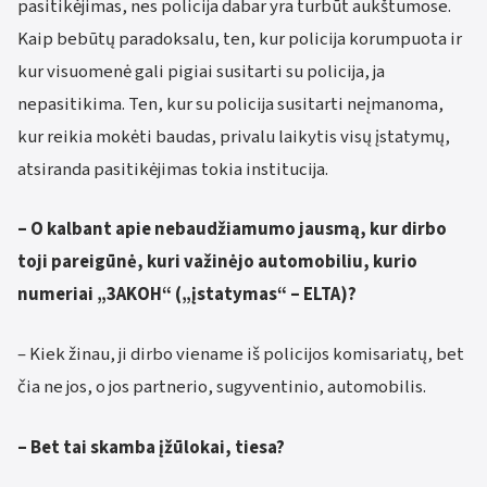
pasitikėjimas, nes policija dabar yra turbūt aukštumose.
Kaip bebūtų paradoksalu, ten, kur policija korumpuota ir
kur visuomenė gali pigiai susitarti su policija, ja
nepasitikima. Ten, kur su policija susitarti neįmanoma,
kur reikia mokėti baudas, privalu laikytis visų įstatymų,
atsiranda pasitikėjimas tokia institucija.
– O kalbant apie nebaudžiamumo jausmą, kur dirbo
toji pareigūnė, kuri važinėjo automobiliu, kurio
numeriai „3AKOH“ („įstatymas“ – ELTA)?
– Kiek žinau, ji dirbo viename iš policijos komisariatų, bet
čia ne jos, o jos partnerio, sugyventinio, automobilis.
– Bet tai skamba įžūlokai, tiesa?