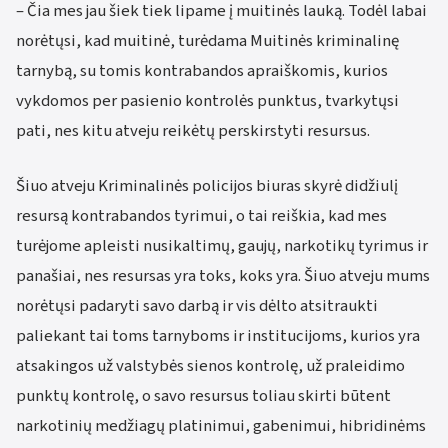
– Čia mes jau šiek tiek lipame į muitinės lauką. Todėl labai
norėtųsi, kad muitinė, turėdama Muitinės kriminalinę
tarnybą, su tomis kontrabandos apraiškomis, kurios
vykdomos per pasienio kontrolės punktus, tvarkytųsi
pati, nes kitu atveju reikėtų perskirstyti resursus.
Šiuo atveju Kriminalinės policijos biuras skyrė didžiulį
resursą kontrabandos tyrimui, o tai reiškia, kad mes
turėjome apleisti nusikaltimų, gaujų, narkotikų tyrimus ir
panašiai, nes resursas yra toks, koks yra. Šiuo atveju mums
norėtųsi padaryti savo darbą ir vis dėlto atsitraukti
paliekant tai toms tarnyboms ir institucijoms, kurios yra
atsakingos už valstybės sienos kontrolę, už praleidimo
punktų kontrolę, o savo resursus toliau skirti būtent
narkotinių medžiagų platinimui, gabenimui, hibridinėms