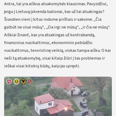
Antra, tai yra aiškus atsakomybės klausimas. Pavyzdžiui,
jeigu į Lietuvą įskrenda balionai, kas už tai atsakingas?
Šiandien vieni į kitus rodome pirštais ir sakome: „Čia
galbūt ne visai mūsų“, „čia irgi ne mūsų“, „ir čia ne mūsų“.
Aiškiai žinant, kas yra atsakingas už kontrabandą,
finansinius nusikaltimus, ekonominio pobūdžio
nusikaltimus, teroristinę veiklą, viskas tampa aišku. O kai
neši tą atsakomybę, visai kitaip žiūri į tas problemas ir
ieškai visai kitokių būdų, kaip jas spręsti.