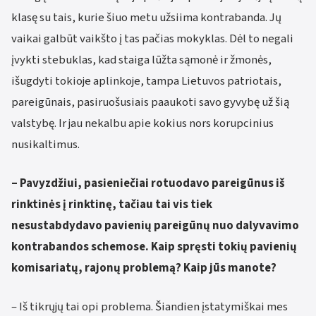
klasę su tais, kurie šiuo metu užsiima kontrabanda. Jų
vaikai galbūt vaikšto į tas pačias mokyklas. Dėl to negali
įvykti stebuklas, kad staiga lūžta sąmonė ir žmonės,
išugdyti tokioje aplinkoje, tampa Lietuvos patriotais,
pareigūnais, pasiruošusiais paaukoti savo gyvybę už šią
valstybę. Ir jau nekalbu apie kokius nors korupcinius
nusikaltimus.
– Pavyzdžiui, pasieniečiai rotuodavo pareigūnus iš
rinktinės į rinktinę, tačiau tai vis tiek
nesustabdydavo pavienių pareigūnų nuo dalyvavimo
kontrabandos schemose. Kaip spręsti tokių pavienių
komisariatų, rajonų problemą? Kaip jūs manote?
– Iš tikrųjų tai opi problema. Šiandien įstatymiškai mes