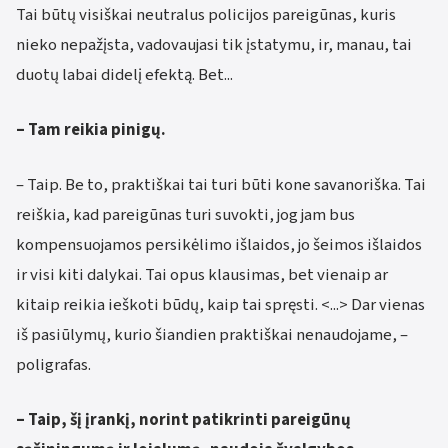
Tai būtų visiškai neutralus policijos pareigūnas, kuris
nieko nepažįsta, vadovaujasi tik įstatymu, ir, manau, tai
duotų labai didelį efektą. Bet...
– Tam reikia pinigų.
– Taip. Be to, praktiškai tai turi būti kone savanoriška. Tai
reiškia, kad pareigūnas turi suvokti, jog jam bus
kompensuojamos persikėlimo išlaidos, jo šeimos išlaidos
ir visi kiti dalykai. Tai opus klausimas, bet vienaip ar
kitaip reikia ieškoti būdų, kaip tai spręsti. <...> Dar vienas
iš pasiūlymų, kurio šiandien praktiškai nenaudojame, –
poligrafas.
– Taip, šį įrankį, norint patikrinti pareigūnų