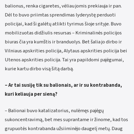
balionus, renka cigaretes, vėliau jomis prekiauja ir pan.
Dėl to buvo priimtas sprendimas lyderystę perduoti
policijai, kad ši galėtų atlikti tyrimus šioje srityje. Buvo
mobilizuotas didžiulis resursas – Kriminalinės policijos
biuras čia yra kumštis ir branduolys. Bet šalia jo dirbo ir
Vilniaus apskrities policija, Alytaus apskrities policija bei
Utenos apskrities policija. Tai yra papildomi pajėgumai,
kurie kartu dirbo visą šitą darbą.
– Ar tai susiję tik su balionais, ar ir su kontrabanda,
kuri keliauja per sieną?
– Balionai buvo katalizatorius, nulėmęs pajėgų
sukoncentravimą, bet mes suprantame ir žinome, kad tos
grupuotės kontrabanda užsiiminėjo daugelį metų. Daug