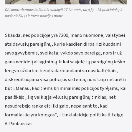
Dėl kontrabandos balionais sulaikyti 27 žmonės, tarp jų – 13 policininkų ir
pasieniečių | Lietuvos policijos nuotr
Skauda, nes policijoje yra 7200, mano nuomone, valstybei
atsidavusių pareigūnų, kurie kasdien dirba rizikuodami
savo gyvybėmis, sveikata, vykdo savo pareigą, nors ir už
gana nedidelį atlyginimą. Ir kai saujelė tų pareigūnų ieško
lengvo uždarbio bendradarbiaudami su nusikaltėliais,
diskredituojama visa policijos sistema, nors taip neturėtų
būti. Manau, kad tiems kriminalinės policijos tyrėjams, kai
paaiškėjo į šią veiklą įsivėlusių pareigūnų tinklas, net
nesudrebėjo ranka eiti iki galo, nepaisant to, kad
formaliai jie yra kolegos“, – tinklalaidėje politika.lt teigė
A. Paulauskas.