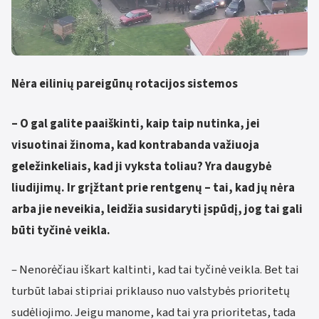
Nėra eilinių pareigūnų rotacijos sistemos
– O gal galite paaiškinti, kaip taip nutinka, jei
visuotinai žinoma, kad kontrabanda važiuoja
geležinkeliais, kad ji vyksta toliau? Yra daugybė
liudijimų. Ir grįžtant prie rentgenų – tai, kad jų nėra
arba jie neveikia, leidžia susidaryti įspūdį, jog tai gali
būti tyčinė veikla.
– Nenorėčiau iškart kaltinti, kad tai tyčinė veikla. Bet tai
turbūt labai stipriai priklauso nuo valstybės prioritetų
sudėliojimo. Jeigu manome, kad tai yra prioritetas, tada