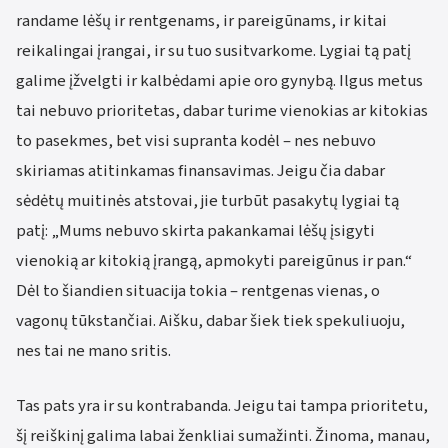
randame lėšų ir rentgenams, ir pareigūnams, ir kitai
reikalingai įrangai, ir su tuo susitvarkome. Lygiai tą patį
galime įžvelgti ir kalbėdami apie oro gynybą. Ilgus metus
tai nebuvo prioritetas, dabar turime vienokias ar kitokias
to pasekmes, bet visi supranta kodėl – nes nebuvo
skiriamas atitinkamas finansavimas. Jeigu čia dabar
sėdėtų muitinės atstovai, jie turbūt pasakytų lygiai tą
patį: „Mums nebuvo skirta pakankamai lėšų įsigyti
vienokią ar kitokią įrangą, apmokyti pareigūnus ir pan.“
Dėl to šiandien situacija tokia – rentgenas vienas, o
vagonų tūkstančiai. Aišku, dabar šiek tiek spekuliuoju,
nes tai ne mano sritis.
Tas pats yra ir su kontrabanda. Jeigu tai tampa prioritetu,
šį reiškinį galima labai ženkliai sumažinti. Žinoma, manau,