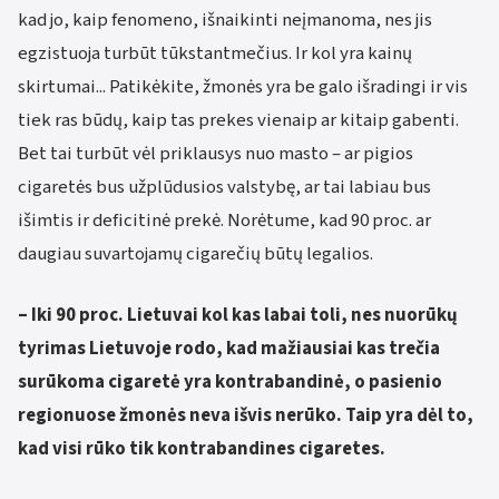
kad jo, kaip fenomeno, išnaikinti neįmanoma, nes jis
egzistuoja turbūt tūkstantmečius. Ir kol yra kainų
skirtumai... Patikėkite, žmonės yra be galo išradingi ir vis
tiek ras būdų, kaip tas prekes vienaip ar kitaip gabenti.
Bet tai turbūt vėl priklausys nuo masto – ar pigios
cigaretės bus užplūdusios valstybę, ar tai labiau bus
išimtis ir deficitinė prekė. Norėtume, kad 90 proc. ar
daugiau suvartojamų cigarečių būtų legalios.
– Iki 90 proc. Lietuvai kol kas labai toli, nes nuorūkų
tyrimas Lietuvoje rodo, kad mažiausiai kas trečia
surūkoma cigaretė yra kontrabandinė, o pasienio
regionuose žmonės neva išvis nerūko. Taip yra dėl to,
kad visi rūko tik kontrabandines cigaretes.