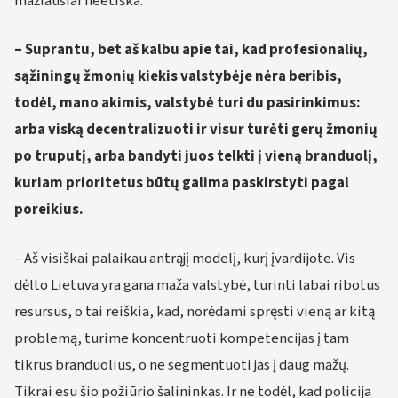
mažiausiai neetiška.
– Suprantu, bet aš kalbu apie tai, kad profesionalių,
sąžiningų žmonių kiekis valstybėje nėra beribis,
todėl, mano akimis, valstybė turi du pasirinkimus:
arba viską decentralizuoti ir visur turėti gerų žmonių
po truputį, arba bandyti juos telkti į vieną branduolį,
kuriam prioritetus būtų galima paskirstyti pagal
poreikius.
– Aš visiškai palaikau antrąjį modelį, kurį įvardijote. Vis
dėlto Lietuva yra gana maža valstybė, turinti labai ribotus
resursus, o tai reiškia, kad, norėdami spręsti vieną ar kitą
problemą, turime koncentruoti kompetencijas į tam
tikrus branduolius, o ne segmentuoti jas į daug mažų.
Tikrai esu šio požiūrio šalininkas. Ir ne todėl, kad policija