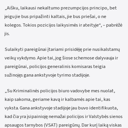
„Aišku, laikausi nekaltumo prezumpcijos principo, bet
jeigu jie bus pripažinti kaltais, jie bus priešai, o ne
kolegos. Tokios pozicijos laikysimės ir ateityje“, – pabrėžė
jis.
Sulaikyti pareigūnai įtariami prisidėję prie nusikalstamų
veikų vykdymo. Apie tai, jog šiose schemose dalyvauja ir
pareigūnai, policijos generalinis komisaras teigia
sužinojęs gana ankstyvoje tyrimo stadijoje.
„Su Kriminalinės policijos biuro vadovybe mes nuolat,
kaip sakoma, geriame kavą ir kalbamės apie tai, kas
vyksta. Gana ankstyvoje stadijoje jau buvo identifikuota,
kad čia yra įsipainioję nemažai policijos ir Valstybės sienos
apsaugos tarnybos (VSAT) pareigūnų. Dar kurį laiką viskas