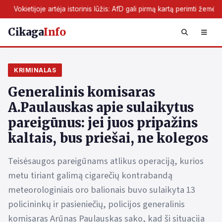
rtėja istorinis lūžis: AfD gali pirmą kartą perimti žemės valdžią
Cikaga
Info
KRIMINALAS
Generalinis komisaras
A.Paulauskas apie sulaikytus
pareigūnus: jei juos pripažins
kaltais, bus priešai, ne kolegos
Teisėsaugos pareigūnams atlikus operaciją, kurios
metu tiriant galimą cigarečių kontrabandą
meteorologiniais oro balionais buvo sulaikyta 13
policininkų ir pasieniečių, policijos generalinis
komisaras Arūnas Paulauskas sako, kad ši situacija