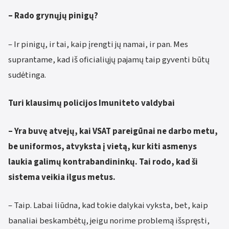
– Rado grynųjų pinigų?
– Ir pinigų, ir tai, kaip įrengti jų namai, ir pan. Mes
suprantame, kad iš oficialiųjų pajamų taip gyventi būtų
sudėtinga.
Turi klausimų policijos Imuniteto valdybai
– Yra buvę atvejų, kai VSAT pareigūnai ne darbo metu,
be uniformos, atvyksta į vietą, kur kiti asmenys
laukia galimų kontrabandininkų. Tai rodo, kad ši
sistema veikia ilgus metus.
– Taip. Labai liūdna, kad tokie dalykai vyksta, bet, kaip
banaliai beskambėtų, jeigu norime problemą išspręsti,