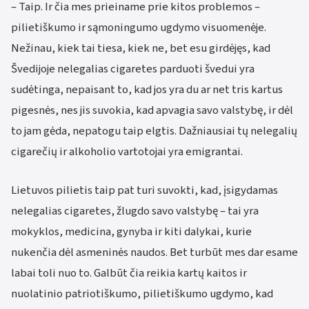
– Taip. Ir čia mes prieiname prie kitos problemos –
pilietiškumo ir sąmoningumo ugdymo visuomenėje.
Nežinau, kiek tai tiesa, kiek ne, bet esu girdėjęs, kad
Švedijoje nelegalias cigaretes parduoti švedui yra
sudėtinga, nepaisant to, kad jos yra du ar net tris kartus
pigesnės, nes jis suvokia, kad apvagia savo valstybę, ir dėl
to jam gėda, nepatogu taip elgtis. Dažniausiai tų nelegalių
cigarečių ir alkoholio vartotojai yra emigrantai.
Lietuvos pilietis taip pat turi suvokti, kad, įsigydamas
nelegalias cigaretes, žlugdo savo valstybę – tai yra
mokyklos, medicina, gynyba ir kiti dalykai, kurie
nukenčia dėl asmeninės naudos. Bet turbūt mes dar esame
labai toli nuo to. Galbūt čia reikia kartų kaitos ir
nuolatinio patriotiškumo, pilietiškumo ugdymo, kad