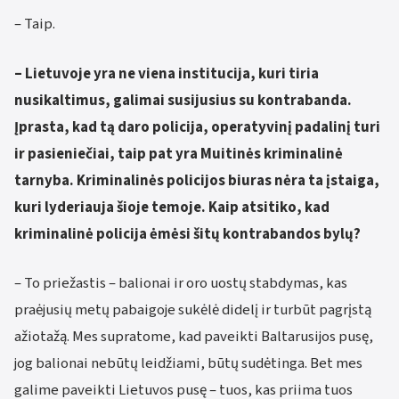
– Taip.
– Lietuvoje yra ne viena institucija, kuri tiria
nusikaltimus, galimai susijusius su kontrabanda.
Įprasta, kad tą daro policija, operatyvinį padalinį turi
ir pasieniečiai, taip pat yra Muitinės kriminalinė
tarnyba. Kriminalinės policijos biuras nėra ta įstaiga,
kuri lyderiauja šioje temoje. Kaip atsitiko, kad
kriminalinė policija ėmėsi šitų kontrabandos bylų?
– To priežastis – balionai ir oro uostų stabdymas, kas
praėjusių metų pabaigoje sukėlė didelį ir turbūt pagrįstą
ažiotažą. Mes supratome, kad paveikti Baltarusijos pusę,
jog balionai nebūtų leidžiami, būtų sudėtinga. Bet mes
galime paveikti Lietuvos pusę – tuos, kas priima tuos