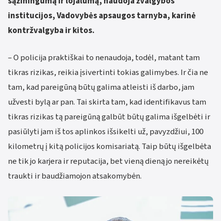
sąžiningumą ir lojalumą, naudoja žvalgybos
institucijos, Vadovybės apsaugos tarnyba, karinė
kontržvalgyba ir kitos.
– O policija praktiškai to nenaudoja, todėl, matant tam
tikras rizikas, reikia įsivertinti tokias galimybes. Ir čia ne
tam, kad pareigūną būtų galima atleisti iš darbo, jam
užvesti bylą ar pan. Tai skirta tam, kad identifikavus tam
tikras rizikas tą pareigūną galbūt būtų galima išgelbėti ir
pasiūlyti jam iš tos aplinkos išsikelti už, pavyzdžiui, 100
kilometrų į kitą policijos komisariatą. Taip būtų išgelbėta
ne tik jo karjera ir reputacija, bet vieną dieną jo nereikėtų
traukti ir baudžiamojon atsakomybėn.