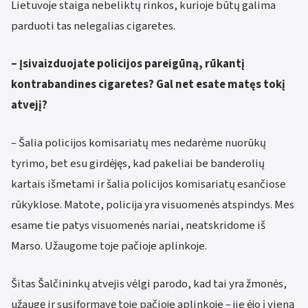
Lietuvoje staiga nebeliktų rinkos, kurioje būtų galima
parduoti tas nelegalias cigaretes.
– Įsivaizduojate policijos pareigūną, rūkantį
kontrabandines cigaretes? Gal net esate matęs tokį
atvejį?
– Šalia policijos komisariatų mes nedarėme nuorūkų
tyrimo, bet esu girdėjęs, kad pakeliai be banderolių
kartais išmetami ir šalia policijos komisariatų esančiose
rūkyklose. Matote, policija yra visuomenės atspindys. Mes
esame tie patys visuomenės nariai, neatskridome iš
Marso. Užaugome toje pačioje aplinkoje.
Šitas Šalčininkų atvejis vėlgi parodo, kad tai yra žmonės,
užaugę ir susiformavę toje pačioje aplinkoje – jie ėjo į vieną