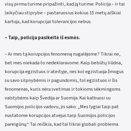
visų pirma turime pripažinti, kad ją turime. Policija – ir tai
laikyčiau stiprybe – pastaruosius kokius 15 metų aiškiai
kartoja, kad korupcijai tolerancijos nebus.
– Taip, policija pasikeitė iš esmės.
– Ar mes tą korupcijos fenomeną nugalėjome? Tikrai ne,
bet mes niekada to nedeklaravome. Kaip bebūtų liūdna,
korupcija egzistuos ir ateityje, nes kol egzistuoja žmogus
su savo silpnybėmis ir pagundomis, tol egzistuos ir šis
fenomenas, kuris nėra svetimas ir tokioms sėkmingoms
valstybėms kaip Švedija ar Suomija. Kai kalbuosi su
Suomijos policijos vadovu, jis sako: „Mes lygiai taip pat
nustatome korupcijos atvejus tarp Suomijos policijos
pareigūnų.“ Tai reiškia, kad tai tikrai globali problema.