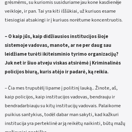
grėsmėms, su kuriomis susiduriame jau kone kasdienėje
veikloje, ir pan. Tai yra kiti iššūkiai, už kuriuos esame
tiesiogiai atsakingi ir į kuriuos norėtume koncentruotis.
– O kaip jūs, kaip didžiausios institucijos šioje
sistemoje vadovas, manote, ar ne per daug sau
leidžiame turėti ikiteisminio tyrimo organizacijų?
Juk net ir šiuo atveju viskas atsirėmė į Kriminalinės
policijos biurą, kuris atėjo ir padarė, ką reikia.
– Čia mes truputėlį lipame į politinį lauką... Žinote, aš,
kaip policijos, kaip institucijos vadovas, bendrauju ir
bendradarbiauju su kitų institucijų vadovais. Palaikome
puikius santykius, todėl dabar man sakyti, kad kažkuri
institucija yra perteklinė ar ją reikėtų naikinti, būtų mažų