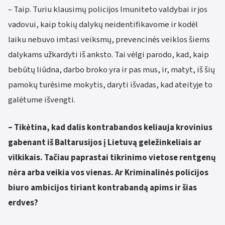
– Taip. Turiu klausimų policijos Imuniteto valdybai ir jos
vadovui, kaip tokių dalykų neidentifikavome ir kodėl
laiku nebuvo imtasi veiksmų, prevencinės veiklos šiems
dalykams užkardyti iš anksto. Tai vėlgi parodo, kad, kaip
bebūtų liūdna, darbo broko yra ir pas mus, ir, matyt, iš šių
pamokų turėsime mokytis, daryti išvadas, kad ateityje to
galėtume išvengti.
– Tikėtina, kad dalis kontrabandos keliauja krovinius
gabenant iš Baltarusijos į Lietuvą geležinkeliais ar
vilkikais. Tačiau paprastai tikrinimo vietose rentgenų
nėra arba veikia vos vienas. Ar Kriminalinės policijos
biuro ambicijos tiriant kontrabandą apims ir šias
erdves?