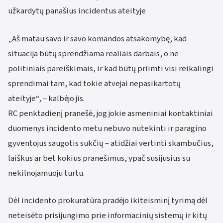
užkardytų panašius incidentus ateityje
„Aš matau savo ir savo komandos atsakomybę, kad
situacija būtų sprendžiama realiais darbais, o ne
politiniais pareiškimais, ir kad būtų priimti visi reikalingi
sprendimai tam, kad tokie atvejai nepasikartotų
ateityje“, – kalbėjo jis.
RC penktadienį pranešė, jog jokie asmeniniai kontaktiniai
duomenys incidento metu nebuvo nutekinti ir paragino
gyventojus saugotis sukčių – atidžiai vertinti skambučius,
laiškus ar bet kokius pranešimus, ypač susijusius su
nekilnojamuoju turtu.
Dėl incidento prokuratūra pradėjo ikiteisminį tyrimą dėl
neteisėto prisijungimo prie informacinių sistemų ir kitų