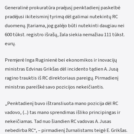
Generalinė prokuratūra praėjusį penktadienį paskelbė
pradėjusi ikiteisminį tyrimą dėl galimai nutekintų RC
duomenų. Įtariama, jog galėjo būti nutekinti daugiau nei
600 tūkst. registro išrašų, žala siekia nemažiau 111 tūkst.
eurų.
Premjerė Inga Ruginienė bei ekonomikos ir inovacijų
ministras Edvinas Grikšas dėl incidento tądien A. Jusą
ragino trauktis iš RC direktoriaus pareigų. Pirmadienį
ministras pareiškė savo pozicijos nekeičiantis.
„Penktadienį buvo ištransliuota mano pozicija dėl RC
vadovo, (...) tas mano sprendimas išliko principingas ir
nekeičiamas. Tad nuo šiandien RC vadovas A. Jusas
nebedirba RC“, – pirmadienį žurnalistams teigė E. Grikšas.