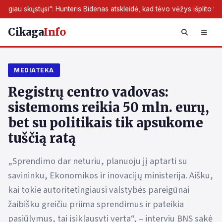
si“: Hunteris Bidenas atskleidė, kad tėvo vėžys išplito toliau
Cikaga
Info
MEDIATEKA
Registrų centro vadovas:
sistemoms reikia 50 mln. eurų,
bet su politikais tik apsukome
tuščią ratą
„Sprendimo dar neturiu, planuoju jį aptarti su
savininku, Ekonomikos ir inovacijų ministerija. Aišku,
kai tokie autoritetingiausi valstybės pareigūnai
žaibišku greičiu priima sprendimus ir pateikia
pasiūlymus, tai įsiklausyti verta“, – interviu BNS sakė