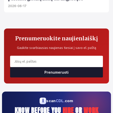
2026-06-17
Prenumeruokite naujienlaiškį
Gaukite svarbiausias naujienas tiesiai į savo el. paštą
Prenumeruoti
i
scan
CDL
.com
KNOW BEFORE YOU
HIRE
OR
WORK