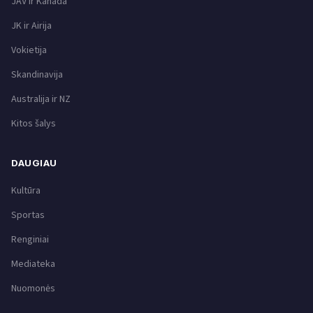
JAV ir Kanada
JK ir Airija
Vokietija
Skandinavija
Australija ir NZ
Kitos šalys
DAUGIAU
Kultūra
Sportas
Renginiai
Mediateka
Nuomonės