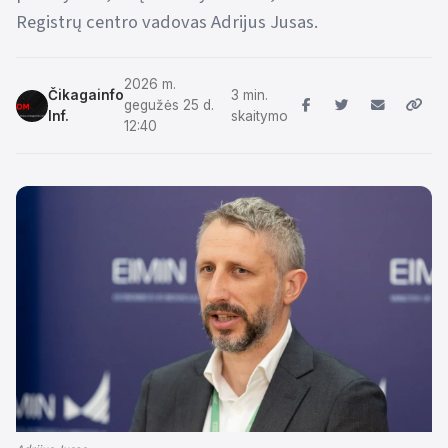
Registrų centro vadovas Adrijus Jusas.
2026 m.
Čikagainfo
3 min.
gegužės 25 d.
Inf.
skaitymo
12:40