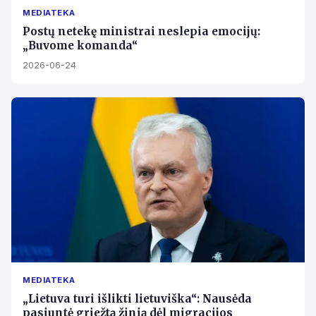
MEDIATEKA
Postų netekę ministrai neslepia emocijų:
„Buvome komanda“
2026-06-24
MEDIATEKA
„Lietuva turi išlikti lietuviška“: Nausėda
pasiuntė griežtą žinią dėl migracijos