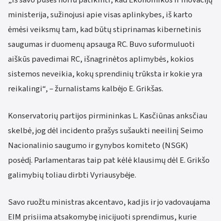
„Iš savo pusės noriu patikinti, kad Ekonomikos ir inovacijų
ministerija, sužinojusi apie visas aplinkybes, iš karto
ėmėsi veiksmų tam, kad būtų stiprinamas kibernetinis
saugumas ir duomenų apsauga RC. Buvo suformuluoti
aiškūs pavedimai RC, išnagrinėtos aplimybės, kokios
sistemos neveikia, kokų sprendinių trūksta ir kokie yra
reikalingi“, – žurnalistams kalbėjo E. Grikšas.
Konservatorių partijos pirmininkas L. Kasčiūnas anksčiau
skelbė, jog dėl incidento prašys sušaukti neeilinį Seimo
Nacionalinio saugumo ir gynybos komiteto (NSGK)
posėdį. Parlamentaras taip pat kėlė klausimų dėl E. Grikšo
galimybių toliau dirbti Vyriausybėje.
Savo ruožtu ministras akcentavo, kad jis ir jo vadovaujama
EIM prisiima atsakomybę inicijuoti sprendimus, kurie