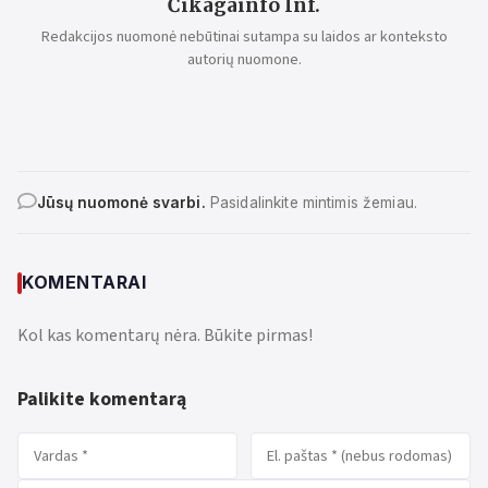
Čikagainfo Inf.
Redakcijos nuomonė nebūtinai sutampa su laidos ar konteksto
autorių nuomone.
Jūsų nuomonė svarbi.
Pasidalinkite mintimis žemiau.
KOMENTARAI
Kol kas komentarų nėra. Būkite pirmas!
Palikite komentarą