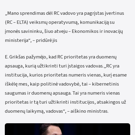
„Mano sprendimas dėl RC vadovo yra pagrįstas įvertinus
(RC – ELTA) veiksmų operatyvumą, komunikaciją su
įmonės savininku, šiuo atveju – Ekonomikos ir inovacijų
ministerija“, – pridūrė jis
E. Grikšas pažymėjo, kad RC prioritetas yra duomenų
apsauga, kurią užtikrinti turi įstaigos vadovas.„RC yra
institucija, kurios prioritetas numeris vienas, kurį esame
iškėlę mes, kaip politinė vadovybė, tai – kibernetinis
saugumas ir duomenų apsauga. Tai yra numeris vienas
prioritetas ir tą turi užtikrinti institucijos, atsakingos už
duomenų laikymą, vadovas“, – aiškino ministras.