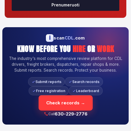
Prenumeruoti
i
scan
CDL
.com
KNOW BEFORE YOU
HIRE
OR
WORK
The industry's most comprehensive review platform for CDL
drivers, freight brokers, dispatchers, repair shops & more.
Submit reports. Search records. Protect your business.
Submit reports
Search records
Free registration
Leaderboard
Check records →
630-229-2776
Call