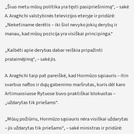
„Šiuo metu mūsų politika yra tęsti pasipriešinimą“, – sakė
A. Araghchi valstybinės televizijos eteryje ir pridūrė:
„Neketiname derėtis – iki šiol nevyko jokių derybų ir
manau, kad mūsų pozicija yra visiškai principinga.“
„Kalbėti apie derybas dabar reiškia pripažinti
pralaimėjimą“, – sakė jis.
A. Araghchi taip pat pareiškė, kad Hormūzo sąsiauris – itin
svarbus naftos ir dujų gabenimo maršrutas, kuris dėl karo
Artimuosiuose Rytuose buvo praktiškai blokuotas –
„uždarytas tik priešams“.
„Mūsų požiūriu, Hormūzo sąsiauris nėra visiškai uždarytas
– jis uždarytas tik priešams“, – sakė ministras ir pridūrė: