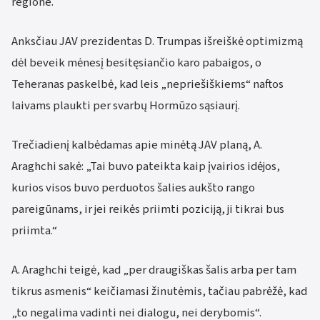
regione.
Anksčiau JAV prezidentas D. Trumpas išreiškė optimizmą
dėl beveik mėnesį besitęsiančio karo pabaigos, o
Teheranas paskelbė, kad leis „nepriešiškiems“ naftos
laivams plaukti per svarbų Hormūzo sąsiaurį.
Trečiadienį kalbėdamas apie minėtą JAV planą, A.
Araghchi sakė: „Tai buvo pateikta kaip įvairios idėjos,
kurios visos buvo perduotos šalies aukšto rango
pareigūnams, ir jei reikės priimti poziciją, ji tikrai bus
priimta.“
A. Araghchi teigė, kad „per draugiškas šalis arba per tam
tikrus asmenis“ keičiamasi žinutėmis, tačiau pabrėžė, kad
„to negalima vadinti nei dialogu, nei derybomis“.