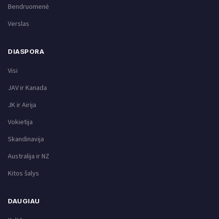
Bendruomenė
Verslas
DIASPORA
Visi
JAV ir Kanada
JK ir Airija
Vokietija
Skandinavija
Australija ir NZ
Kitos šalys
DAUGIAU