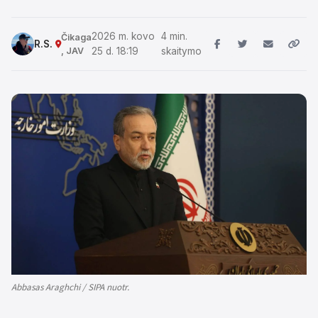
2026 m. kovo
4 min.
Čikaga
R.S.
, JAV
25 d. 18:19
skaitymo
Abbasas Araghchi / SIPA nuotr.