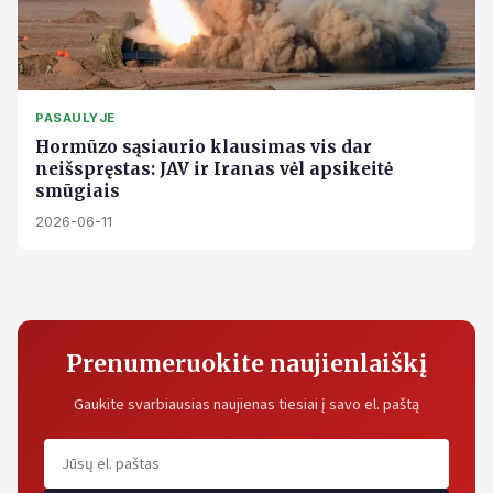
PASAULYJE
Hormūzo sąsiaurio klausimas vis dar
neišspręstas: JAV ir Iranas vėl apsikeitė
smūgiais
2026-06-11
Prenumeruokite naujienlaiškį
Gaukite svarbiausias naujienas tiesiai į savo el. paštą