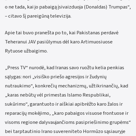
o ne tada, kai jo pabaigą įsivaizduoja (Donaldas) Trumpas“,
– citavo šį pareigūną televizija.
Apie tai buvo pranešta po to, kai Pakistanas perdavė
Teheranui JAV pasiūlymus dėl karo Artimuosiuose
Rytuose užbaigimo.
„Press TV“ nurodė, kad Iranas savo ruožtu kelia penkias
sąlygas: nori „visiško priešo agresijos ir žudynių
nutraukimo“, konkrečių mechanizmų, užtikrinančių, kad
„karas nebūtų vėl primestas Islamo Respublikai,
sukūrimo“, garantuoto ir aiškiai apibrėžto karo žalos ir
reparacijų mokėjimo, „karo pabaigos visuose frontuose ir
visoms regione dalyvaujančioms pasipriešinimo grupėms“
bei tarptautinio Irano suvereniteto Hormūzo sąsiauryje