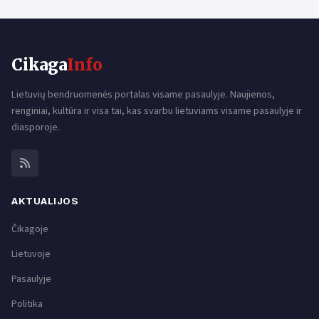
Cikaga
Info
Lietuvių bendruomenės portalas visame pasaulyje. Naujienos,
renginiai, kultūra ir visa tai, kas svarbu lietuviams visame pasaulyje ir
diasporoje.
AKTUALIJOS
Čikagoje
Lietuvoje
Pasaulyje
Politika