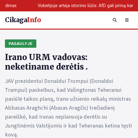
Vokietijoje artėja istorinis lūžis: AfD gali pirmą kartą perimti že
Cikaga
Info
PASAULYJE
Irano URM vadovas:
neketiname derėtis .
JAV prezidentui Donaldui Trumpui (Donaldui
Trampui) paskelbus, kad Vašingtonas Teheranui
pasiūlė taikos planą, Irano užsienio reikalų ministras
Abbasas Araghchi (Abasas Aragčis) trečiadienį
pareiškė, kad Iranas neplanuoja derėtis su
Jungtinėmis Valstijomis ir kad Teheranas ketina tęsti
kovą.