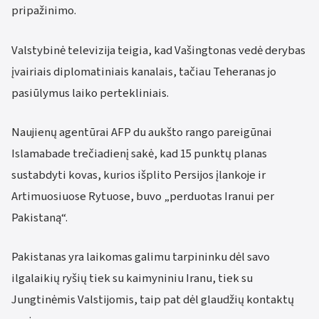
pripažinimo.
Valstybinė televizija teigia, kad Vašingtonas vedė derybas
įvairiais diplomatiniais kanalais, tačiau Teheranas jo
pasiūlymus laiko pertekliniais.
Naujienų agentūrai AFP du aukšto rango pareigūnai
Islamabade trečiadienį sakė, kad 15 punktų planas
sustabdyti kovas, kurios išplito Persijos įlankoje ir
Artimuosiuose Rytuose, buvo „perduotas Iranui per
Pakistaną“.
Pakistanas yra laikomas galimu tarpininku dėl savo
ilgalaikių ryšių tiek su kaimyniniu Iranu, tiek su
Jungtinėmis Valstijomis, taip pat dėl glaudžių kontaktų