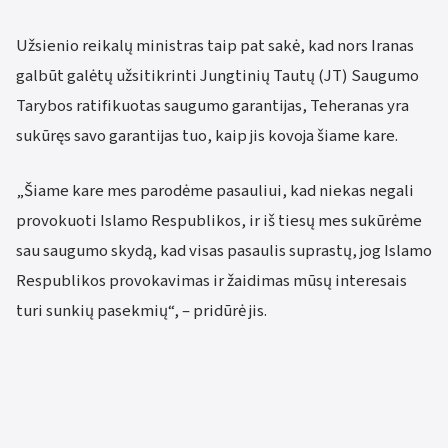
Užsienio reikalų ministras taip pat sakė, kad nors Iranas
galbūt galėtų užsitikrinti Jungtinių Tautų (JT) Saugumo
Tarybos ratifikuotas saugumo garantijas, Teheranas yra
sukūręs savo garantijas tuo, kaip jis kovoja šiame kare.
„Šiame kare mes parodėme pasauliui, kad niekas negali
provokuoti Islamo Respublikos, ir iš tiesų mes sukūrėme
sau saugumo skydą, kad visas pasaulis suprastų, jog Islamo
Respublikos provokavimas ir žaidimas mūsų interesais
turi sunkių pasekmių“, – pridūrė jis.