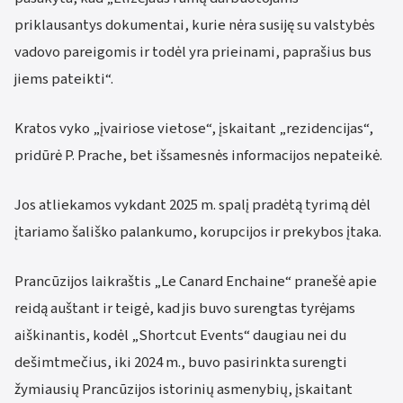
priklausantys dokumentai, kurie nėra susiję su valstybės
vadovo pareigomis ir todėl yra prieinami, paprašius bus
jiems pateikti“.
Kratos vyko „įvairiose vietose“, įskaitant „rezidencijas“,
pridūrė P. Prache, bet išsamesnės informacijos nepateikė.
Jos atliekamos vykdant 2025 m. spalį pradėtą tyrimą dėl
įtariamo šališko palankumo, korupcijos ir prekybos įtaka.
Prancūzijos laikraštis „Le Canard Enchaine“ pranešė apie
reidą auštant ir teigė, kad jis buvo surengtas tyrėjams
aiškinantis, kodėl „Shortcut Events“ daugiau nei du
dešimtmečius, iki 2024 m., buvo pasirinkta surengti
žymiausių Prancūzijos istorinių asmenybių, įskaitant