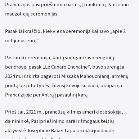
Prancūzijos pasipriešinimo narius, įtraukimo į Panteono
mauzoliejų ceremonijas.
Pasak laikraščio, kiekviena ceremonija kainavo „apie 2
milijonus eurų“.
Pastaroji ceremonija, kurią suorganizavo renginių
bendrovė, pasak „Le Canard Enchaine“, buvo surengta
2024 m. ir skirta pagerbti Missaką Manouchianą, armėnų
poetą be pilietybės, žuvusį kovoje su nacių okupacija
Prancūzijoje per Antrąjį pasaulinį karą.
Prieš tai, 2021 m., prancūzų kilmės amerikietė šokėja,
dainininkė, Pasipriešinimo narė ir žmogaus teisių
aktyvistė Josephine Baker tapo pirmąja juodaode