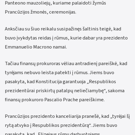
Panteono mauzoliejų, kuriame palaidoti žymūs
Prancūzijos žmonės, ceremonijas.
Anksčiau su šiuo reikalu susipažinęs šaltinis teigė, kad
buvo įvykdytas reidas į rūmus, kurie dabar yra prezidento
Emmanuelio Macrono namai.
Tačiau finansų prokuroras vėliau antradienį pareiškė, kad
tyrėjams nebuvo leista patekti į rūmus. Jiems buvo
pasakyta, kad Konstitucija garantuoja „Respublikos
prezidentūrai priskirtų patalpų neliečiamybę“, sakoma
finansų prokuroro Pascalio Prache pareiškime.
Prancūzijos prezidento kanceliarija pranešė, kad „tyrėjai šį
rytą atvyko į Respublikos prezidentūrą“. Jiems buvo
pasakyta, kad „Elizejaus rūmų darbuotojams