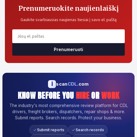
Prenumeruokite naujienlaiškį
Gaukite svarbiausias naujienas tiesiai į savo el. paštą
Prenumeruoti
i
scan
CDL
.com
KNOW BEFORE YOU
HIRE
OR
WORK
The industry's most comprehensive review platform for CDL
drivers, freight brokers, dispatchers, repair shops & more.
Submit reports. Search records. Protect your business.
Submit reports
Search records