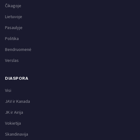
Čikagoje
Lietuvoje
Pasaulyje
Politika
Bendruomenė
Verslas
DIASPORA
Visi
JAV ir Kanada
JK ir Airija
Vokietija
Skandinavija