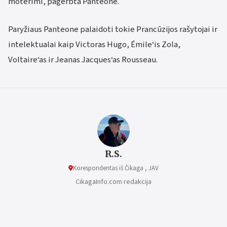
moterimi, pagerbta Panteone.
Paryžiaus Panteone palaidoti tokie Prancūzijos rašytojai ir
intelektualai kaip Victoras Hugo, Émile‘is Zola,
Voltaire‘as ir Jeanas Jacques‘as Rousseau.
R.S.
Korespondentas iš Čikaga , JAV
CikagaInfo.com redakcija