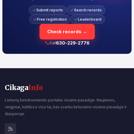
Submit reports
Search records
Free registration
Leaderboard
Check records →
630-229-2776
Call
Cikaga
Info
Lietuvių bendruomenės portalas visame pasaulyje. Naujienos,
renginiai, kultūra ir visa tai, kas svarbu lietuviams visame pasaulyje ir
diasporoje.