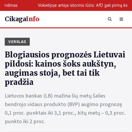
Vokietijoje artėja istorinis lūžis: AfD gali pirmą kartą perimti že
Cikaga
Info
VERSLAS
Blogiausios prognozės Lietuvai
pildosi: kainos šoks aukštyn,
augimas stoja, bet tai tik
pradžia
Lietuvos bankas (LB) mažina šių metų šalies
bendrojo vidaus produkto (BVP) augimo prognozę
0,1 proc. punktais iki 3,1 proc., kitų metų – 0,3 proc.
punkto iki 2 proc.