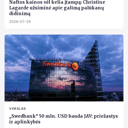
Naftos kainos vėl kelia įtampą: Christine
Lagarde užsiminė apie galimą palūkanų
didinimą
2026-07-29
VERSLAS
„Swedbank“ 50 mln. USD bauda JAV: priežastys
ir aplinkybės