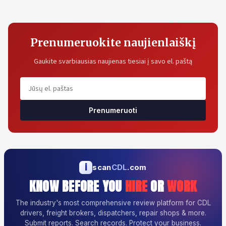
Prenumeruokite naujienlaiškį
Gaukite svarbiausias naujienas tiesiai į savo el. paštą
Prenumeruoti
i
scan
CDL
.com
KNOW BEFORE YOU
HIRE
OR
WORK
The industry's most comprehensive review platform for CDL
drivers, freight brokers, dispatchers, repair shops & more.
Submit reports. Search records. Protect your business.