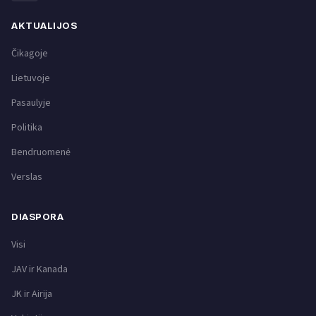
AKTUALIJOS
Čikagoje
Lietuvoje
Pasaulyje
Politika
Bendruomenė
Verslas
DIASPORA
Visi
JAV ir Kanada
JK ir Airija