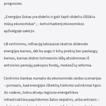
prognozes.
„Energijos šokas yra didelis ir gali tapti dideliu iššūkiu
mūsų ekonomikai“, – ketvirtadienį ekonomikos
apžvalgoje sakė jis.
LB vertinimu, infliaciją labiausiai skatins didesnės
energijos kainos, dėl ko augs ir kitų prekių bei paslaugų
kainos, kainas didins tolimesnis lėšų atsiėmimas iš
antrosios pensijų pakopos fondų, mokesčių reforma.
Centrinis bankas numato du ekonominės raidos scenarijus
– pirmasis, kad energijos išteklių tiekimo sutrikimai tęsis
iki rudens, tokiu atveju regiono energetikos
infrastruktūra papildomos žalos nepatirs, arba antrasis –