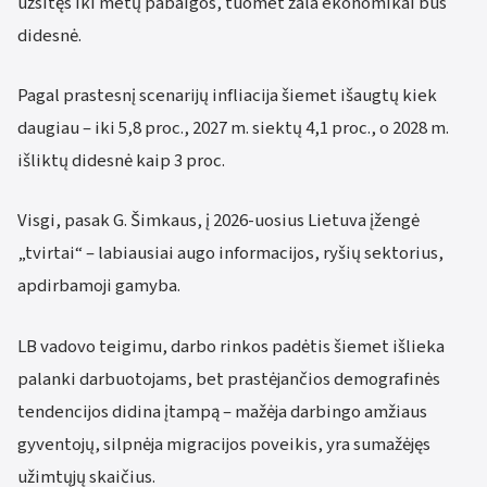
užsitęs iki metų pabaigos, tuomet žala ekonomikai bus
didesnė.
Pagal prastesnį scenarijų infliacija šiemet išaugtų kiek
daugiau – iki 5,8 proc., 2027 m. siektų 4,1 proc., o 2028 m.
išliktų didesnė kaip 3 proc.
Visgi, pasak G. Šimkaus, į 2026-uosius Lietuva įžengė
„tvirtai“ – labiausiai augo informacijos, ryšių sektorius,
apdirbamoji gamyba.
LB vadovo teigimu, darbo rinkos padėtis šiemet išlieka
palanki darbuotojams, bet prastėjančios demografinės
tendencijos didina įtampą – mažėja darbingo amžiaus
gyventojų, silpnėja migracijos poveikis, yra sumažėjęs
užimtųjų skaičius.