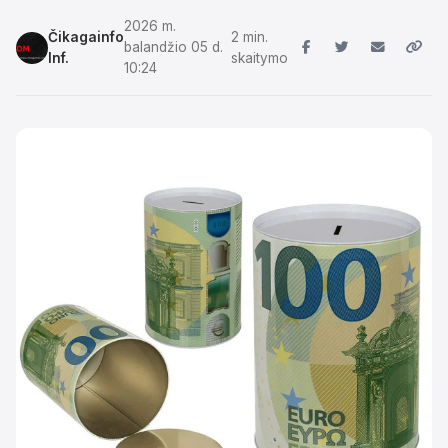
2026 m.
Čikagainfo
2 min.
balandžio 05 d.
Inf.
skaitymo
10:24