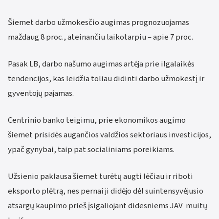
Šiemet darbo užmokesčio augimas prognozuojamas
maždaug 8 proc., ateinančiu laikotarpiu – apie 7 proc.
Pasak LB, darbo našumo augimas artėja prie ilgalaikės
tendencijos, kas leidžia toliau didinti darbo užmokestį ir
gyventojų pajamas.
Centrinio banko teigimu, prie ekonomikos augimo
šiemet prisidės augančios valdžios sektoriaus investicijos,
ypač gynybai, taip pat socialiniams poreikiams.
Užsienio paklausa šiemet turėtų augti lėčiau ir riboti
eksporto plėtrą, nes pernai ji didėjo dėl suintensyvėjusio
atsargų kaupimo prieš įsigaliojant didesniems JAV muitų