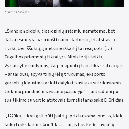
Edvinas Grikšas
„Šiandien didelių tiesioginių grėsmių nematome, bet
dabar esmė yra pasiruošti namų darbus ir, jei atsirastų
rizikų bei iššūkių, galėtume iškart į tai reaguoti. (…)
Pagalbos priemonių tikrai yra. Ministerija teiktų
Vyriausybei siūlymus, kaip reaguoti į tam tikras situacijas
– ar tai būtų apyvartinių lėšų trūkumas, eksporto
garantijų klausimai ar kiti dalykai, susiję su sutrikusiomis
tiekimo grandinėmis visame pasaulyje“, – antradienį po
susitikimo su verslo atstovais žurnalistams sakė E. Grikšas.
„Iššūkių tikrai gali būti įvairių, priklausomai nuo to, kiek
laiko truks karinis konfliktas – ar jis bus kelių savaičių,