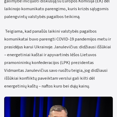
galimybė inicijuoti diskusiją su Europos Komisija (EK) dėl
laikinojo komunikato parengimo, kuris krizės sąlygomis
palengvintų valstybės pagalbos teikimą.
Teigiama, kad panašūs laikini valstybės pagalbos
komunikatai buvo parengti COVID-19 pandemijos metu ir
prasidėjus karui Ukrainoje. Janulevičius: didžiausi iššūkiai
– energetiniai kaštai ir apyvartinės lėšos Lietuvos
pramonininkų konfederacijos (LPK) prezidentas
Vidmantas Janulevičius savo ruožtu teigia, jog didžiausi
iššūkiai konfliktų paveiktam verslui gali kilti dėl
energetinių kaštų – naftos kuro bei dujų kainų.