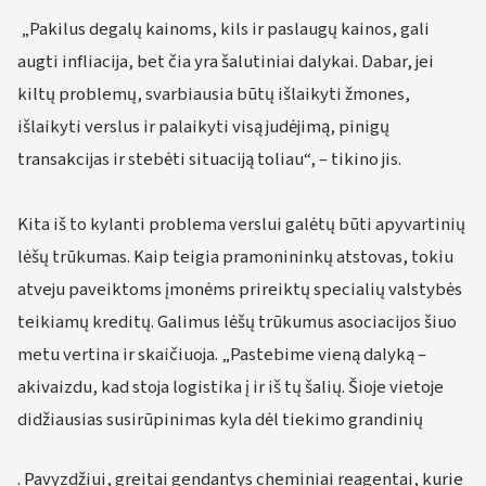
„Pakilus degalų kainoms, kils ir paslaugų kainos, gali
augti infliacija, bet čia yra šalutiniai dalykai. Dabar, jei
kiltų problemų, svarbiausia būtų išlaikyti žmones,
išlaikyti verslus ir palaikyti visą judėjimą, pinigų
transakcijas ir stebėti situaciją toliau“, – tikino jis.
Kita iš to kylanti problema verslui galėtų būti apyvartinių
lėšų trūkumas. Kaip teigia pramonininkų atstovas, tokiu
atveju paveiktoms įmonėms prireiktų specialių valstybės
teikiamų kreditų. Galimus lėšų trūkumus asociacijos šiuo
metu vertina ir skaičiuoja. „Pastebime vieną dalyką –
akivaizdu, kad stoja logistika į ir iš tų šalių. Šioje vietoje
didžiausias susirūpinimas kyla dėl tiekimo grandinių
. Pavyzdžiui, greitai gendantys cheminiai reagentai, kurie