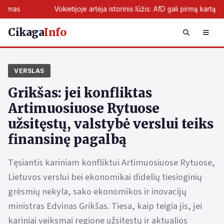
Vokietijoje artėja istorinis lūžis: AfD gali pirmą kartą perimti žemės va
Cikaga
Info
VERSLAS
Grikšas: jei konfliktas
Artimuosiuose Rytuose
užsitęstų, valstybė verslui teiks
finansinę pagalbą
Tęsiantis kariniam konfliktui Artimuosiuose Rytuose,
Lietuvos verslui bei ekonomikai didelių tiesioginių
grėsmių nekyla, sako ekonomikos ir inovacijų
ministras Edvinas Grikšas. Tiesa, kaip teigia jis, jei
kariniai veiksmai regione užsitęstų ir aktualios