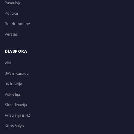
Pasaulyje
Politika
Bendruomenė
Verslas
DIASPORA
Visi
JAV ir Kanada
JK ir Airija
Vokietija
Skandinavija
Australija ir NZ
Kitos šalys