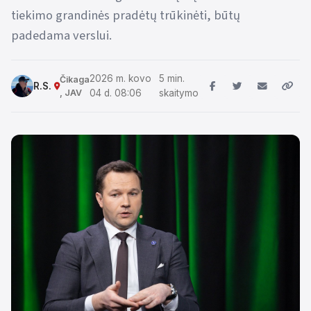
tiekimo grandinės pradėtų trūkinėti, būtų
padedama verslui.
2026 m. kovo
5 min.
Čikaga
R.S.
, JAV
04 d. 08:06
skaitymo