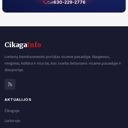
630-229-2776
Call
Cikaga
Info
Lietuvių bendruomenės portalas visame pasaulyje. Naujienos,
renginiai, kultūra ir visa tai, kas svarbu lietuviams visame pasaulyje ir
diasporoje.
AKTUALIJOS
Čikagoje
Lietuvoje