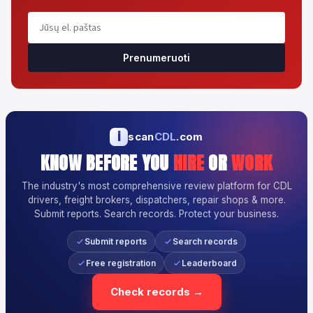
Prenumeruoti
i
scan
CDL
.com
KNOW BEFORE YOU
HIRE
OR
WORK
The industry's most comprehensive review platform for CDL
drivers, freight brokers, dispatchers, repair shops & more.
Submit reports. Search records. Protect your business.
Submit reports
Search records
Free registration
Leaderboard
Check records →