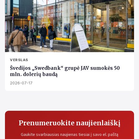
VERSLAS
Švedijos „Swedbank“ grupė JAV sumokės 50
mln. dolerių baudą
2026-07-17
Prenumeruokite naujienlaiškį
Gaukite svarbiausias naujienas tiesiai į savo el. paštą