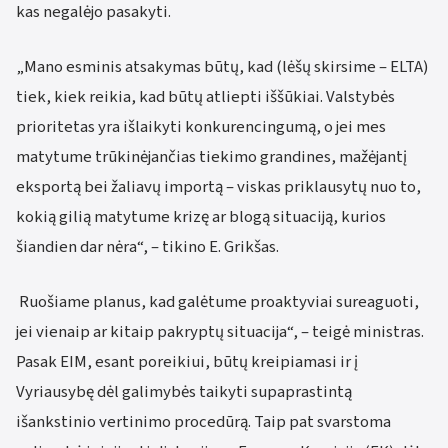
kas negalėjo pasakyti.
„Mano esminis atsakymas būtų, kad (lėšų skirsime – ELTA)
tiek, kiek reikia, kad būtų atliepti iššūkiai. Valstybės
prioritetas yra išlaikyti konkurencingumą, o jei mes
matytume trūkinėjančias tiekimo grandines, mažėjantį
eksportą bei žaliavų importą – viskas priklausytų nuo to,
kokią gilią matytume krizę ar blogą situaciją, kurios
šiandien dar nėra“, – tikino E. Grikšas.
Ruošiame planus, kad galėtume proaktyviai sureaguoti,
jei vienaip ar kitaip pakryptų situacija“, – teigė ministras.
Pasak EIM, esant poreikiui, būtų kreipiamasi ir į
Vyriausybę dėl galimybės taikyti supaprastintą
išankstinio vertinimo procedūrą. Taip pat svarstoma