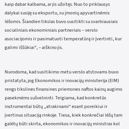
kaip dabar kalbama, ar jis užsitęs. Nuo to priklausys
dalykai susiję su eksportu, su įmonių apyvartinėmis
lėšomis. Šiandien tikslas buvo susitikti su svarbiausiais
socialiniais ekonominiais partneriais – verslo
asociacijomis ir pasimatuoti temperatūrą ir įvertinti, kur
galimi iššūkiai“, – aiškino jis.
Nurodoma, kad susitikimo metu verslo atstovams buvo
pristatyta, jog Ekonomikos ir inovacijų ministerija (EIM)
rengs tikslines finansines priemones naftos kainų augimo
pasekmėms sušvelninti. Teigiama, kad konkretūs
instrumentai būtų „atrakinami“ esant poreikiui ir
įvertinus situaciją rinkoje. Tiesa, kiek konkrečiai lėšų tam
galėtų būti skirta, ekonomikos ir inovacijų ministras kol