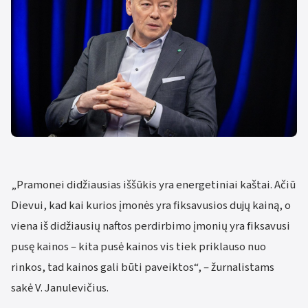
„Pramonei didžiausias iššūkis yra energetiniai kaštai. Ačiū
Dievui, kad kai kurios įmonės yra fiksavusios dujų kainą, o
viena iš didžiausių naftos perdirbimo įmonių yra fiksavusi
pusę kainos – kita pusė kainos vis tiek priklauso nuo
rinkos, tad kainos gali būti paveiktos“, – žurnalistams
sakė V. Janulevičius.