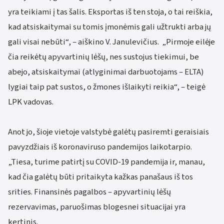
yra teikiami į tas šalis. Eksportas iš ten stoja, o tai reiškia,
kad atsiskaitymai su tomis įmonėmis gali užtrukti arba jų
gali visai nebūti“, – aiškino V. Janulevičius. „Pirmoje eilėje
čia reikėtų apyvartinių lėšų, nes sustojus tiekimui, be
abejo, atsiskaitymai (atlyginimai darbuotojams – ELTA)
lygiai taip pat sustos, o žmones išlaikyti reikia“, – teigė
LPK vadovas.
Anot jo, šioje vietoje valstybė galėtų pasiremti geraisiais
pavyzdžiais iš koronaviruso pandemijos laikotarpio.
„Tiesa, turime patirtį su COVID-19 pandemija ir, manau,
kad čia galėtų būti pritaikyta kažkas panašaus iš tos
srities. Finansinės pagalbos – apyvartinių lėšų
rezervavimas, paruošimas blogesnei situacijai yra
kertinis.