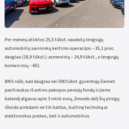
Per mėnesį atliktos 25,5 tūkst. naudotų lengvųjų
automobilių savininkų keitimo operacijos – 35,1 proc.
daugiau (18,9 tūkst.): asmeninių – 24,9 tūkst., o lengvųjų
komercinių – 651.
BNS rašė, kad daugiau nei 500 tūkst. gyventojų šiemet
pasitraukus iš antros pakopos pensijų fondų ir jiems
balandį atgavus apie 3 mlrd. eurų, žmonės dalį šių pinigų
išleido pirkdami ne tik baldus, buitinę techniką ar
elektronikos prekes, bet ir automobilius.