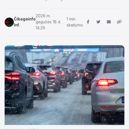
2026 m.
Čikagainfo
1 min.
gegužės 18 d.
Inf.
skaitymo
14:29