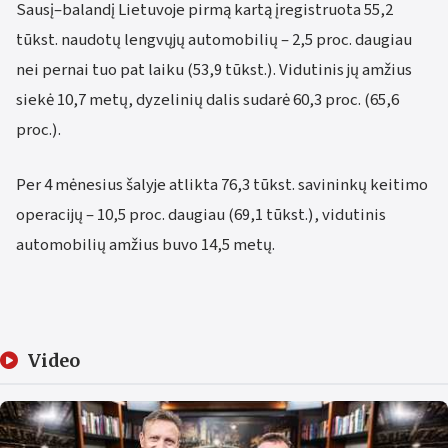
Sausį–balandį Lietuvoje pirmą kartą įregistruota 55,2
tūkst. naudotų lengvųjų automobilių – 2,5 proc. daugiau
nei pernai tuo pat laiku (53,9 tūkst.). Vidutinis jų amžius
siekė 10,7 metų, dyzelinių dalis sudarė 60,3 proc. (65,6
proc.).
Per 4 mėnesius šalyje atlikta 76,3 tūkst. savininkų keitimo
operacijų – 10,5 proc. daugiau (69,1 tūkst.), vidutinis
automobilių amžius buvo 14,5 metų.
Video