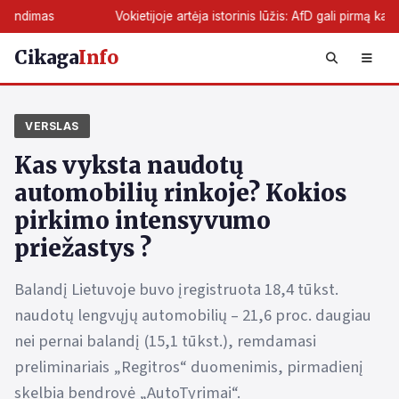
Vokietijoje artėja istorinis lūžis: AfD gali pirmą kartą perimti žemė
Cikaga
Info
VERSLAS
Kas vyksta naudotų
automobilių rinkoje? Kokios
pirkimo intensyvumo
priežastys ?
Balandį Lietuvoje buvo įregistruota 18,4 tūkst.
naudotų lengvųjų automobilių – 21,6 proc. daugiau
nei pernai balandį (15,1 tūkst.), remdamasi
preliminariais „Regitros“ duomenimis, pirmadienį
skelbia bendrovė „AutoTyrimai“.