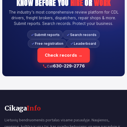
KNOW BEFORE YOU
HIRE
OR
WORK
The industry's most comprehensive review platform for CDL
drivers, freight brokers, dispatchers, repair shops & more.
Submit reports. Search records. Protect your business.
Submit reports
Search records
Free registration
Leaderboard
Check records →
630-229-2776
Call
Cikaga
Info
Lietuvių bendruomenės portalas visame pasaulyje. Naujienos,
renginiai, kultūra ir visa tai, kas svarbu lietuviams visame pasaulyje ir