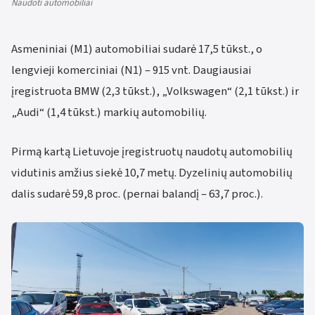
Naudoti automobiliai
Asmeniniai (M1) automobiliai sudarė 17,5 tūkst., o
lengvieji komerciniai (N1) – 915 vnt. Daugiausiai
įregistruota BMW (2,3 tūkst.), „Volkswagen“ (2,1 tūkst.) ir
„Audi“ (1,4 tūkst.) markių automobilių.
Pirmą kartą Lietuvoje įregistruotų naudotų automobilių
vidutinis amžius siekė 10,7 metų. Dyzelinių automobilių
dalis sudarė 59,8 proc. (pernai balandį – 63,7 proc.).