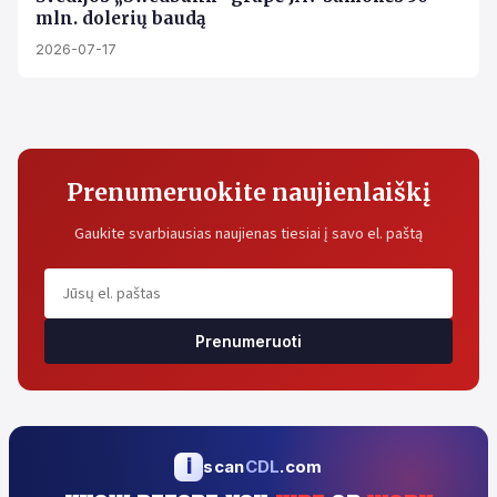
mln. dolerių baudą
2026-07-17
Prenumeruokite naujienlaiškį
Gaukite svarbiausias naujienas tiesiai į savo el. paštą
Prenumeruoti
i
scan
CDL
.com