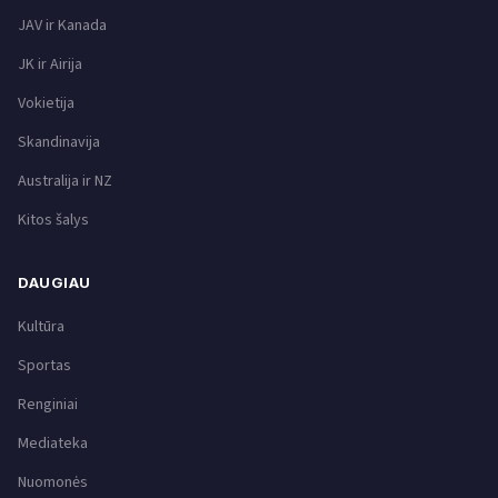
JAV ir Kanada
JK ir Airija
Vokietija
Skandinavija
Australija ir NZ
Kitos šalys
DAUGIAU
Kultūra
Sportas
Renginiai
Mediateka
Nuomonės