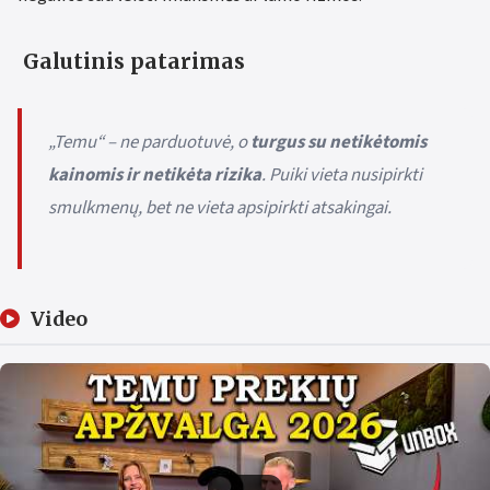
Galutinis patarimas
„Temu“ – ne parduotuvė, o
turgus su netikėtomis
kainomis ir netikėta rizika
. Puiki vieta nusipirkti
smulkmenų, bet ne vieta apsipirkti atsakingai.
Video