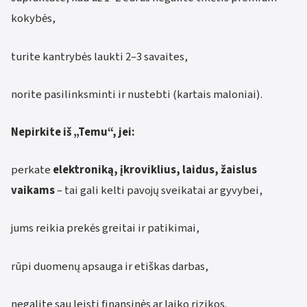
kokybės,
turite kantrybės laukti 2–3 savaites,
norite pasilinksminti ir nustebti (kartais maloniai).
Nepirkite iš „Temu“, jei:
perkate
elektroniką, įkroviklius, laidus, žaislus
vaikams
– tai gali kelti pavojų sveikatai ar gyvybei,
jums reikia prekės greitai ir patikimai,
rūpi duomenų apsauga ir etiškas darbas,
negalite sau leisti finansinės ar laiko rizikos.