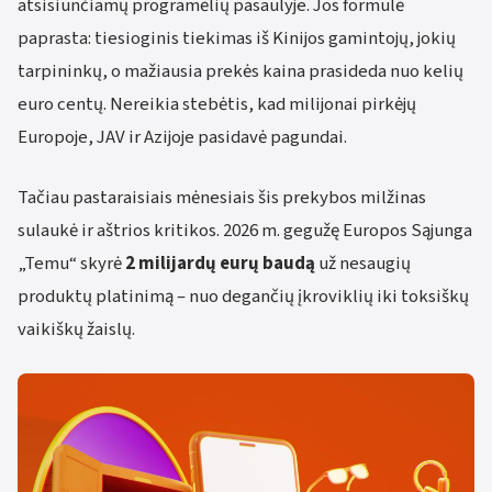
atsisiunčiamų programėlių pasaulyje. Jos formulė
paprasta: tiesioginis tiekimas iš Kinijos gamintojų, jokių
tarpininkų, o mažiausia prekės kaina prasideda nuo kelių
euro centų. Nereikia stebėtis, kad milijonai pirkėjų
Europoje, JAV ir Azijoje pasidavė pagundai.
Tačiau pastaraisiais mėnesiais šis prekybos milžinas
sulaukė ir aštrios kritikos. 2026 m. gegužę Europos Sąjunga
„Temu“ skyrė
2 milijardų eurų baudą
už nesaugių
produktų platinimą – nuo degančių įkroviklių iki toksiškų
vaikiškų žaislų.