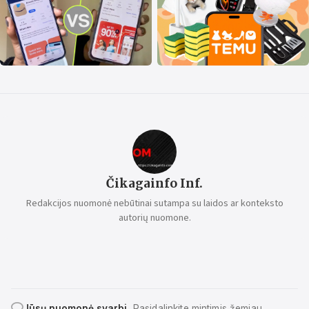
Čikagainfo Inf.
Redakcijos nuomonė nebūtinai sutampa su laidos ar konteksto
autorių nuomone.
Jūsų nuomonė svarbi.
Pasidalinkite mintimis žemiau.