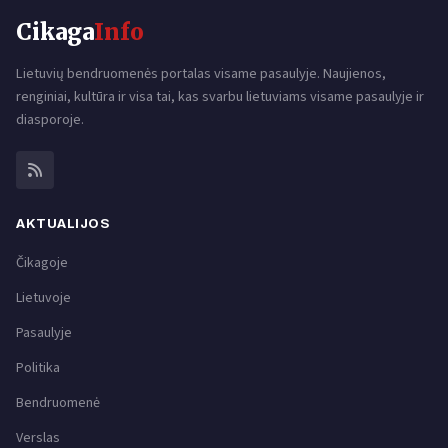
Cikaga
Info
Lietuvių bendruomenės portalas visame pasaulyje. Naujienos,
renginiai, kultūra ir visa tai, kas svarbu lietuviams visame pasaulyje ir
diasporoje.
AKTUALIJOS
Čikagoje
Lietuvoje
Pasaulyje
Politika
Bendruomenė
Verslas