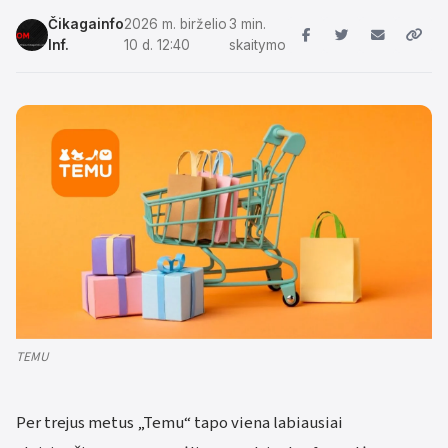
Čikagainfo
2026 m. birželio
3 min.
Inf.
10 d. 12:40
skaitymo
TEMU
Per trejus metus „Temu“ tapo viena labiausiai