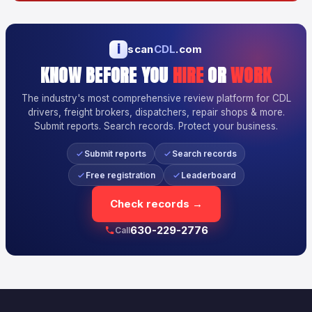
i
scan
CDL
.com
KNOW BEFORE YOU
HIRE
OR
WORK
The industry's most comprehensive review platform for CDL
drivers, freight brokers, dispatchers, repair shops & more.
Submit reports. Search records. Protect your business.
Submit reports
Search records
Free registration
Leaderboard
Check records →
630-229-2776
Call