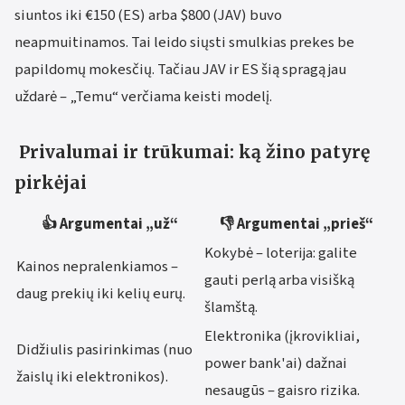
siuntos iki €150 (ES) arba $800 (JAV) buvo
neapmuitinamos. Tai leido siųsti smulkias prekes be
papildomų mokesčių. Tačiau JAV ir ES šią spragą jau
uždarė – „Temu“ verčiama keisti modelį.
Privalumai ir trūkumai: ką žino patyrę
pirkėjai
👍 Argumentai „už“
👎 Argumentai „prieš“
Kokybė – loterija: galite
Kainos nepralenkiamos –
gauti perlą arba visišką
daug prekių iki kelių eurų.
šlamštą.
Elektronika (įkrovikliai,
Didžiulis pasirinkimas (nuo
power bank'ai) dažnai
žaislų iki elektronikos).
nesaugūs – gaisro rizika.