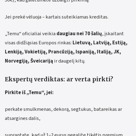
50€), kad galėtumėte užbaigti pirkimą.
Jei prekė vėluoja – kartais suteikiamas kreditas.
„Temu“ oficialiai veikia
daugiau nei 70 šalių
, įskaitant
visas didžiąsias Europos rinkas:
Lietuvą, Latviją, Estiją,
Lenkiją, Vokietiją, Prancūziją, Ispaniją, Italiją, JK,
Norvegiją, Šveicariją
ir daugelį kitų.
Ekspertų verdiktas: ar verta pirkti?
Pirkite iš „Temu“, jei:
perkate smulkmenas, dekorą, segtukus, batareikas ar
atsargines dalis,
suprantate, kad už 1–2 eurus negalite tikėtis premium