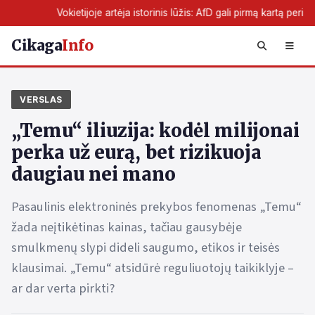
kietijoje artėja istorinis lūžis: AfD gali pirmą kartą perimti žemės valdži
Cikaga
Info
VERSLAS
„Temu“ iliuzija: kodėl milijonai
perka už eurą, bet rizikuoja
daugiau nei mano
Pasaulinis elektroninės prekybos fenomenas „Temu“
žada neįtikėtinas kainas, tačiau gausybėje
smulkmenų slypi dideli saugumo, etikos ir teisės
klausimai. „Temu“ atsidūrė reguliuotojų taikiklyje –
ar dar verta pirkti?