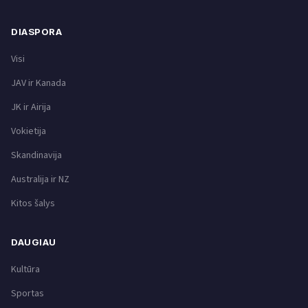
DIASPORA
Visi
JAV ir Kanada
JK ir Airija
Vokietija
Skandinavija
Australija ir NZ
Kitos šalys
DAUGIAU
Kultūra
Sportas