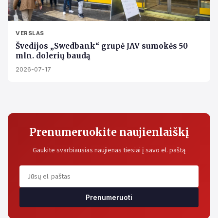
VERSLAS
Švedijos „Swedbank“ grupė JAV sumokės 50
mln. dolerių baudą
2026-07-17
Prenumeruokite naujienlaiškį
Gaukite svarbiausias naujienas tiesiai į savo el. paštą
Prenumeruoti