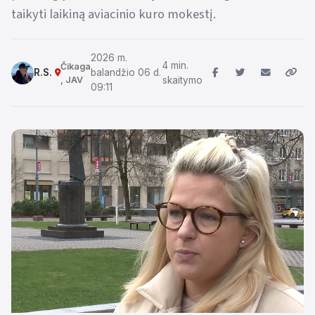
taikyti laikiną aviacinio kuro mokestį.
2026 m.
4 min.
Čikaga
R.S.
balandžio 06 d.
, JAV
skaitymo
09:11