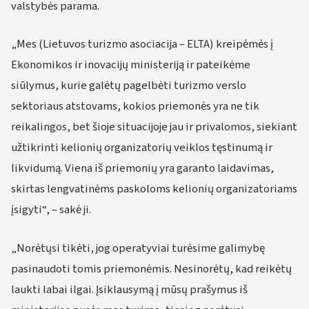
valstybės parama.
„Mes (Lietuvos turizmo asociacija – ELTA) kreipėmės į
Ekonomikos ir inovacijų ministeriją ir pateikėme
siūlymus, kurie galėtų pagelbėti turizmo verslo
sektoriaus atstovams, kokios priemonės yra ne tik
reikalingos, bet šioje situacijoje jau ir privalomos, siekiant
užtikrinti kelionių organizatorių veiklos tęstinumą ir
likvidumą. Viena iš priemonių yra garanto laidavimas,
skirtas lengvatinėms paskoloms kelionių organizatoriams
įsigyti“, – sakė ji.
„Norėtųsi tikėti, jog operatyviai turėsime galimybę
pasinaudoti tomis priemonėmis. Nesinorėtų, kad reikėtų
laukti labai ilgai. Įsiklausymą į mūsų prašymus iš