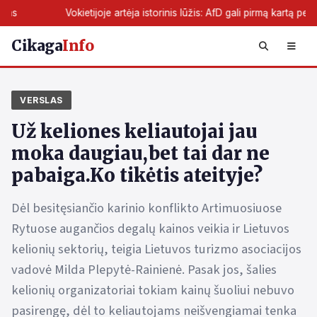
kietijoje artėja istorinis lūžis: AfD gali pirmą kartą perimti žemės valdži
Cikaga
Info
VERSLAS
Už keliones keliautojai jau
moka daugiau,bet tai dar ne
pabaiga.Ko tikėtis ateityje?
Dėl besitęsiančio karinio konflikto Artimuosiuose
Rytuose augančios degalų kainos veikia ir Lietuvos
kelionių sektorių, teigia Lietuvos turizmo asociacijos
vadovė Milda Plepytė-Rainienė. Pasak jos, šalies
kelionių organizatoriai tokiam kainų šuoliui nebuvo
pasirengę, dėl to keliautojams neišvengiamai tenka