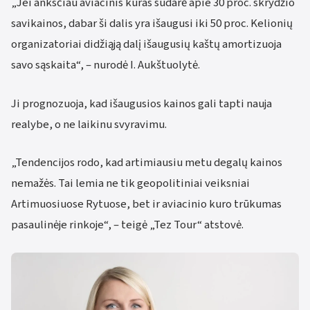
„Jei anksčiau aviacinis kuras sudarė apie 30 proc. skrydžio
savikainos, dabar ši dalis yra išaugusi iki 50 proc. Kelionių
organizatoriai didžiąją dalį išaugusių kaštų amortizuoja
savo sąskaita“, – nurodė I. Aukštuolytė.
Ji prognozuoja, kad išaugusios kainos gali tapti nauja
realybe, o ne laikinu svyravimu.
„Tendencijos rodo, kad artimiausiu metu degalų kainos
nemažės. Tai lemia ne tik geopolitiniai veiksniai
Artimuosiuose Rytuose, bet ir aviacinio kuro trūkumas
pasaulinėje rinkoje“, – teigė „Tez Tour“ atstovė.