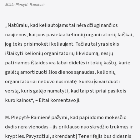
Milda Plepytė-Rainienė
„Natūralu, kad keliautojams tai nėra džiuginančios
naujienos, kai juos pasiekia kelionių organizatorių laiškai,
jog teks prisimokėti keliaujant. Tačiau tai yra siekis
išlaikyti kelionių organizatorių likvidumą, nes jų
patiriamos išlaidos yra labai didelės ir tokių kaštų, kurie
galėtų amortizuoti šios dienos sąnaudas, kelionių
organizatoriai nebuvo nusimatę. Sunku įsivaizduoti
verslą, kuris galėjo numatyti, kad taip stipriai pasikeis
kuro kainos“, – Eltai komentavo ji.
M. Plepytė-Rainienė pažymi, kad papildomo mokesčio
dydis nėra vienodas – jis priklauso nuo skrydžio trukmės ir
krypties. Pavyzdžiui, skrendant į Tenerifę jis bus didesnis