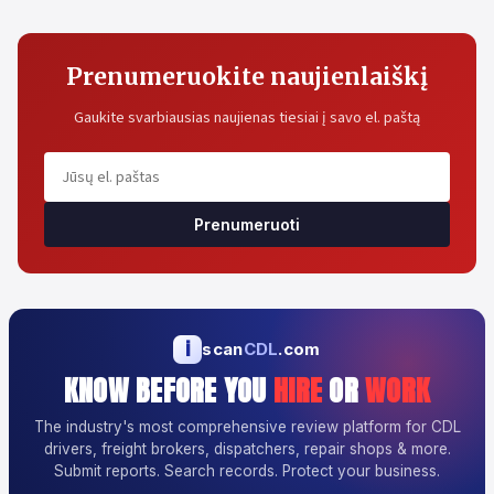
Prenumeruokite naujienlaiškį
Gaukite svarbiausias naujienas tiesiai į savo el. paštą
Prenumeruoti
i
scan
CDL
.com
KNOW BEFORE YOU
HIRE
OR
WORK
The industry's most comprehensive review platform for CDL
drivers, freight brokers, dispatchers, repair shops & more.
Submit reports. Search records. Protect your business.