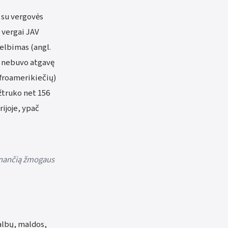
 su vergovės
 vergai JAV
kelbimas (angl.
r nebuvo atgavę
afroamerikiečių)
užtruko net 156
ijoje, ypač
menančią žmogaus
albų, maldos,