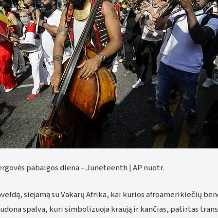
rgovės pabaigos diena – Juneteenth | AP nuotr.
eldą, siejamą su Vakarų Afrika, kai kurios afroamerikiečių b
dona spalva, kuri simbolizuoja kraują ir kančias, patirtas tran