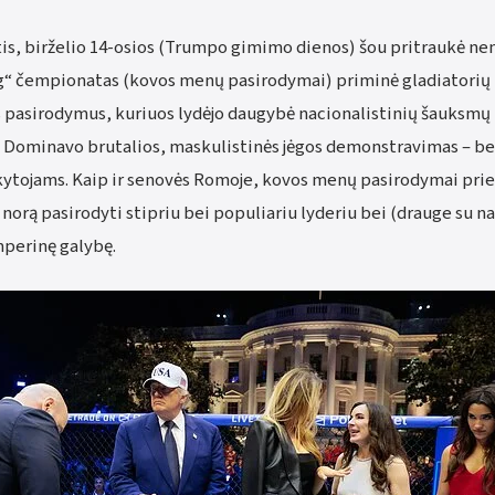
ėtis, birželio 14-osios (Trumpo gimimo dienos) šou pritraukė n
g“ čempionatas (kovos menų pasirodymai) priminė gladiatorių
s pasirodymus, kuriuos lydėjo daugybė nacionalistinių šauksmų
. Dominavo brutalios, maskulistinės jėgos demonstravimas – be
ikytojams. Kaip ir senovės Romoje, kovos menų pasirodymai pri
orą pasirodyti stipriu bei populiariu lyderiu bei (drauge su n
perinę galybę.