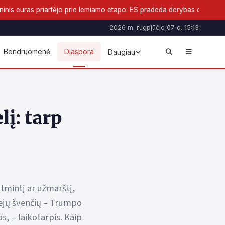
ėjo prie lemiamo etapo: ES pradeda derybas dėl naujos pinigų formos
2026 m. rugpjūčio 07 d. 15:13
Bendruomenė
Diaspora
Daugiau
lį: tarp
atmintį ar užmarštį,
iejų švenčių – Trumpo
s, – laikotarpis. Kaip