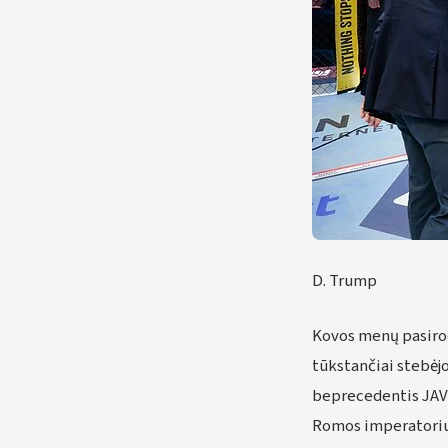
D. Trump
Kovos menų pasirod
tūkstančiai stebėjo
beprecedentis JAV
Romos imperatoriu