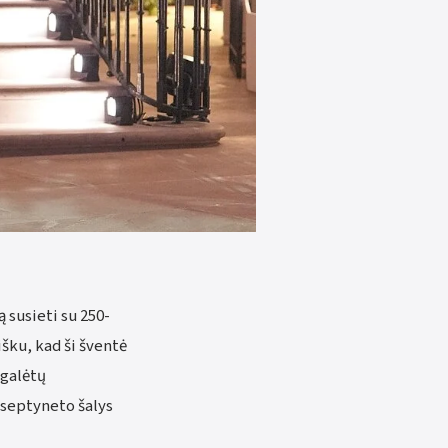
 susieti su 250-
šku, kad ši šventė
 galėtų
 septyneto šalys