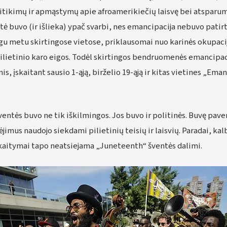
itikimų ir apmąstymų apie afroamerikiečių laisvę bei atsparumą
ė buvo (ir išlieka) ypač svarbi, nes emancipacija nebuvo patir
ngu metu skirtingose vietose, priklausomai nuo karinės okupacij
Pilietinio karo eigos. Todėl skirtingos bendruomenės emancipac
s, įskaitant sausio 1-ąją, birželio 19-ąją ir kitas vietines „Ema
 šventės buvo ne tik iškilmingos. Jos buvo ir politinės. Buvę pav
imus naudojo siekdami pilietinių teisių ir laisvių. Paradai, ka
skaitymai tapo neatsiejama „Juneteenth“ šventės dalimi.