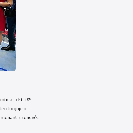
inia, o kiti 85
ritorijoje ir
rimenantis senovės