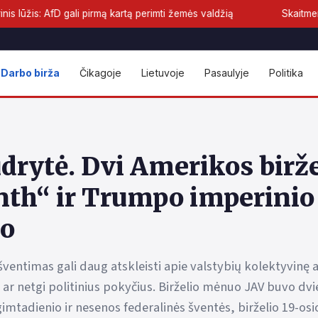
li pirmą kartą perimti žemės valdžią
Skaitmeninis euras priart
Darbo birža
Čikagoje
Lietuvoje
Pasaulyje
Politika
drytė. Dvi Amerikos birže
nth“ ir Trumpo imperinio
io
šventimas gali daug atskleisti apie valstybių kolektyvinę 
ar netgi politinius pokyčius. Birželio mėnuo JAV buvo dv
mtadienio ir nesenos federalinės šventės, birželio 19-osio