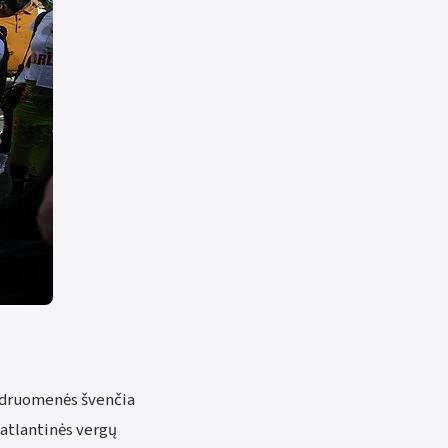
endruomenės švenčia
satlantinės vergų