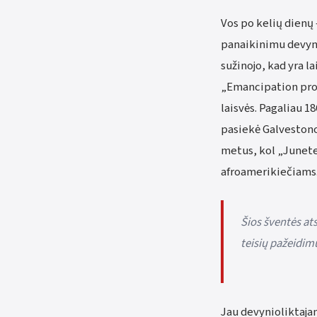
Vos po kelių dienų 
panaikinimu devynio
sužinojo, kad yra l
„Emancipation proc
laisvės. Pagaliau 1
pasiekė Galvestono 
metus, kol „Junetee
afroamerikiečiams
Šios šventės at
teisių pažeidimus
Jau devynioliktaja