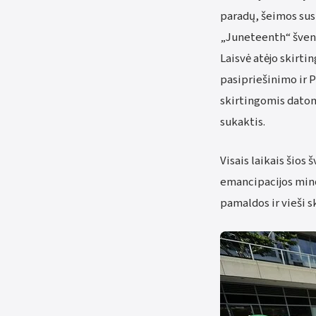
paradų, šeimos sus
„Juneteenth“ švent
Laisvė atėjo skirti
pasipriešinimo ir 
skirtingomis datomi
sukaktis.
Visais laikais šios
emancipacijos minėj
pamaldos ir vieši 