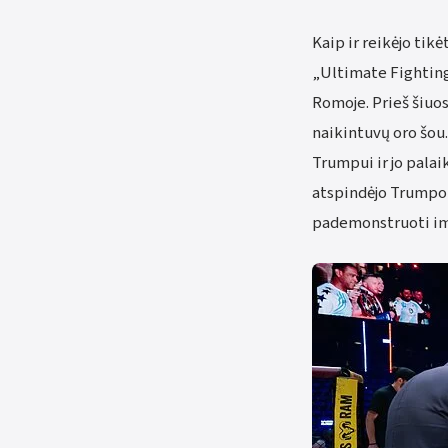
Kaip ir reikėjo tik
„Ultimate Fightin
Romoje. Prieš šiuo
naikintuvų oro šou
Trumpui ir jo pala
atspindėjo Trumpo n
pademonstruoti im