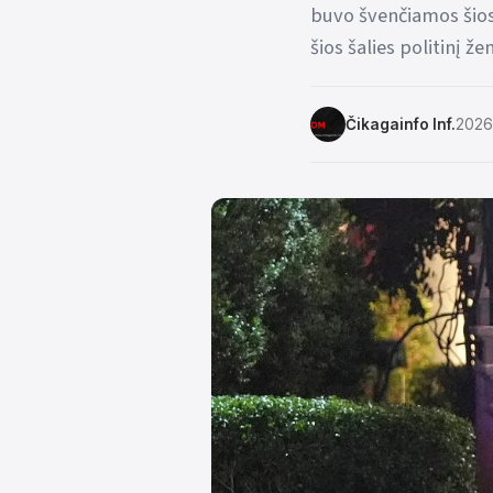
buvo švenčiamos šios
šios šalies politinį ž
Čikagainfo Inf.
2026 