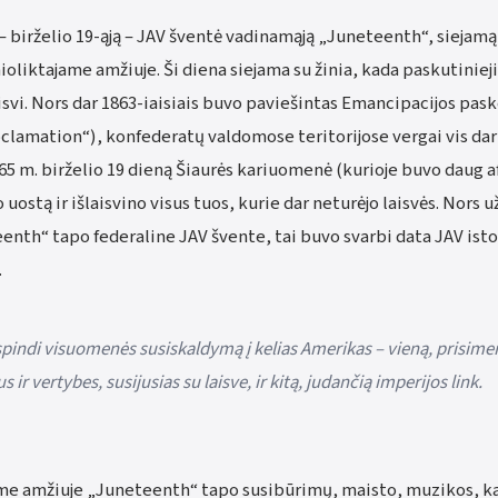
– birželio 19-ąją – JAV šventė vadinamąją „Juneteenth“, siejamą
liktajame amžiuje. Ši diena siejama su žinia, kada paskutinieji
aisvi. Nors dar 1863-iaisiais buvo paviešintas Emancipacijos pas
lamation“), konfederatų valdomose teritorijose vergai vis da
865 m. birželio 19 dieną Šiaurės kariuomenė (kurioje buvo daug 
uostą ir išlaisvino visus tuos, kurie dar neturėjo laisvės. Nors 
nth“ tapo federaline JAV švente, tai buvo svarbi data JAV istor
.
spindi visuomenės susiskaldymą į kelias Amerikas – vieną, prisi
 ir vertybes, susijusias su laisve, ir kitą, judančią imperijos link.
me amžiuje „Juneteenth“ tapo susibūrimų, maisto, muzikos, k