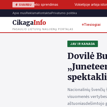
 Tuchelio sprendimas
Vokietijoje artėja istorinis lūžis: AfD ga
SVARBU
Apie mus
Reklama
Kontaktai
Privatumo politika
Cikaga
Info
Tiesiogiai
PASAULIO LIETUVIŲ NAUJIENŲ PORTALAS
JAV IR KANADA
Dovilė Bu
„Junetee
spektakl
Nacionalinių švenčių 
visuomenės vertybes 
aštuoniasdešimtojo gi