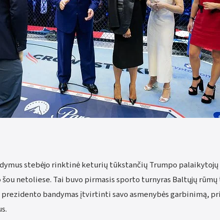
ymus stebėjo rinktinė keturių tūkstančių Trumpo palaikytojų m
 šou netoliese. Tai buvo pirmasis sporto turnyras Baltųjų rūmų te
 prezidento bandymas įtvirtinti savo asmenybės garbinimą, p
s.