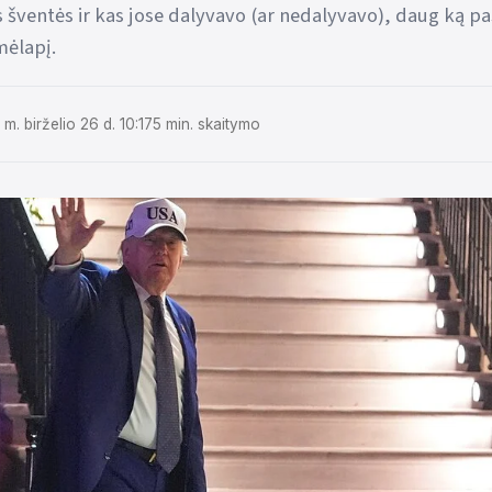
 šventės ir kas jose dalyvavo (ar nedalyvavo), daug ką pa
emėlapį.
m. birželio 26 d. 10:17
5 min. skaitymo