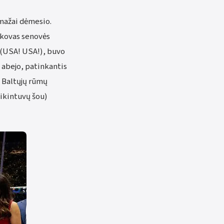
emažai dėmesio.
 kovas senovės
 (USA! USA!), buvo
 abejo, patinkantis
e Baltųjų rūmų
aikintuvų šou)