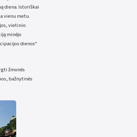
 diena. Istoriškai
ta vienu metu.
os, vietinio
iją minėjo
ncipacijos dienos“
ergti žmonės
lbos, bažnytinės