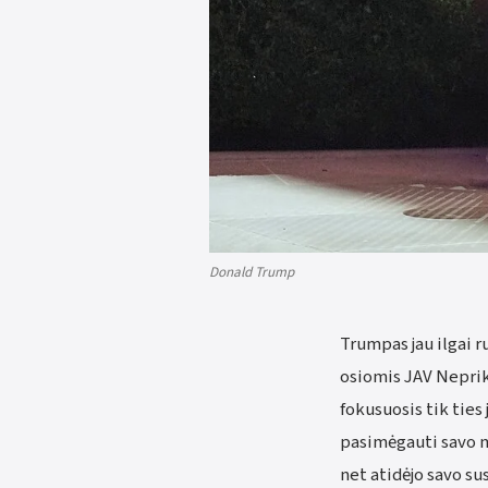
Donald Trump
Trumpas jau ilgai r
osiomis JAV Neprik
fokusuosis tik tie
pasimėgauti savo m
net atidėjo savo su