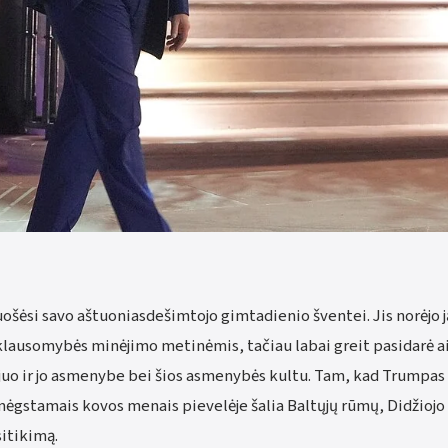
uošėsi savo aštuoniasdešimtojo gimtadienio šventei. Jis norėjo ją
lausomybės minėjimo metinėmis, tačiau labai greit pasidarė ai
s juo ir jo asmenybe bei šios asmenybės kultu. Tam, kad Trumpas
ėgstamais kovos menais pievelėje šalia Baltųjų rūmų, Didžiojo
sitikimą.