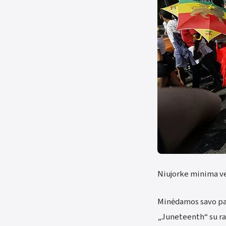
Niujorke minima ve
Minėdamos savo pav
„Juneteenth“ su rau