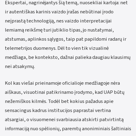
Ekspertai, nagrinėjantys šią temą, nuosekliai kartoja: net
ir autentiškas karinis vaizdo įrašas nebūtinai įrodo
neįprastą technologiją, nes vaizdo interpretacijai
lemiamą reikšmę turi jutiklio tipas, jo nustatymai,
atstumas, aplinkos sąlygos, taip pat papildomi radarų ir
telemetrijos duomenys. Dėl to vien tik vizualinė
medžiaga, be konteksto, dažnai palieka daugiau klausimų
nei atsakymų.
Kol kas viešai prieinamoje oficialioje medžiagoje nėra
aiškaus, visuotinai patikrinamo įrodymo, kad UAP būtų
nežemiškos kilmės. Todėl bet kokius pažadus apie
sensacingus kadrus institucijos paprastai vertina
atsargiai, o visuomenei svarbiausia atskirti patvirtintą
informaciją nuo spėlionių, paremtų anoniminiais šaltiniais