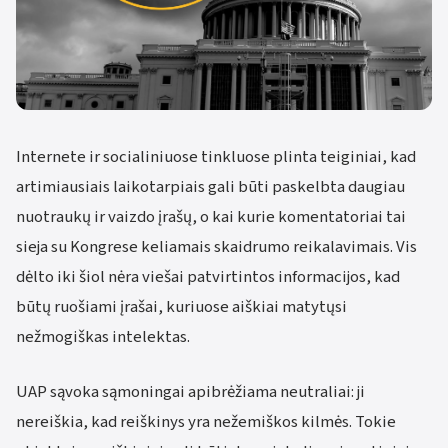
Internete ir socialiniuose tinkluose plinta teiginiai, kad
artimiausiais laikotarpiais gali būti paskelbta daugiau
nuotraukų ir vaizdo įrašų, o kai kurie komentatoriai tai
sieja su Kongrese keliamais skaidrumo reikalavimais. Vis
dėlto iki šiol nėra viešai patvirtintos informacijos, kad
būtų ruošiami įrašai, kuriuose aiškiai matytųsi
nežmogiškas intelektas.
UAP sąvoka sąmoningai apibrėžiama neutraliai: ji
nereiškia, kad reiškinys yra nežemiškos kilmės. Tokie