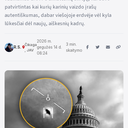
patvirtintas kai kurių karinių vaizdo įrašų
autentiškumas, dabar viešojoje erdvėje vėl kyla
lūkesčiai dėl naujų, aiškesnių kadrų.
2026 m.
3 min.
Čikaga
R.S.
gegužės 14 d.
, JAV
skaitymo
08:24