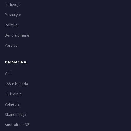
Lietuvoje
Pasaulyje
Politika
Bendruomenė
Verslas
DIASPORA
Visi
JAV ir Kanada
JK ir Airija
Vokietija
Skandinavija
Australija ir NZ