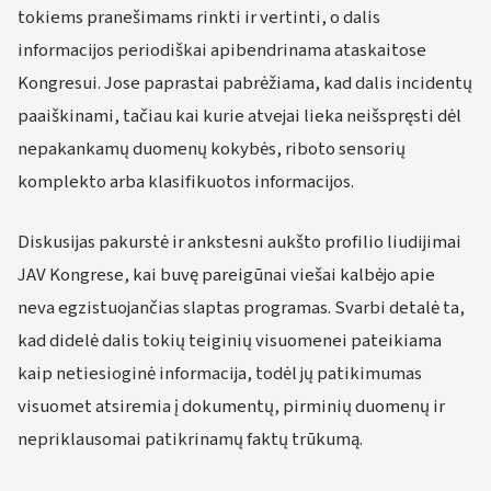
tokiems pranešimams rinkti ir vertinti, o dalis
informacijos periodiškai apibendrinama ataskaitose
Kongresui. Jose paprastai pabrėžiama, kad dalis incidentų
paaiškinami, tačiau kai kurie atvejai lieka neišspręsti dėl
nepakankamų duomenų kokybės, riboto sensorių
komplekto arba klasifikuotos informacijos.
Diskusijas pakurstė ir ankstesni aukšto profilio liudijimai
JAV Kongrese, kai buvę pareigūnai viešai kalbėjo apie
neva egzistuojančias slaptas programas. Svarbi detalė ta,
kad didelė dalis tokių teiginių visuomenei pateikiama
kaip netiesioginė informacija, todėl jų patikimumas
visuomet atsiremia į dokumentų, pirminių duomenų ir
nepriklausomai patikrinamų faktų trūkumą.