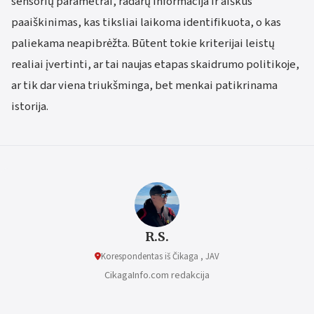
sensorių parametrai, radarų informacija ir aiškus
paaiškinimas, kas tiksliai laikoma identifikuota, o kas
paliekama neapibrėžta. Būtent tokie kriterijai leistų
realiai įvertinti, ar tai naujas etapas skaidrumo politikoje,
ar tik dar viena triukšminga, bet menkai patikrinama
istorija.
R.S.
Korespondentas iš Čikaga , JAV
CikagaInfo.com redakcija