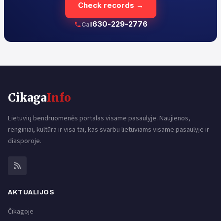
Check records →
630-229-2776
Call
Cikaga
Info
Lietuvių bendruomenės portalas visame pasaulyje. Naujienos,
renginiai, kultūra ir visa tai, kas svarbu lietuviams visame pasaulyje ir
diasporoje.
AKTUALIJOS
Čikagoje