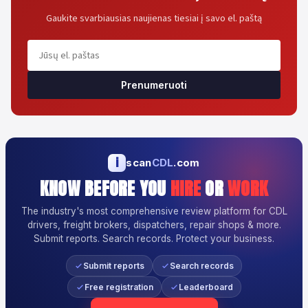
Gaukite svarbiausias naujienas tiesiai į savo el. paštą
Prenumeruoti
i
scan
CDL
.com
KNOW BEFORE YOU
HIRE
OR
WORK
The industry's most comprehensive review platform for CDL
drivers, freight brokers, dispatchers, repair shops & more.
Submit reports. Search records. Protect your business.
Submit reports
Search records
Free registration
Leaderboard