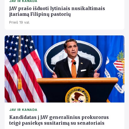
JAV IR KANADA
JAV prašo išduoti lytiniais nusikaltimais
įtariamą Filipinų pastorių
Prieš 19 val.
JAV IR KANADA
Kandidatas į JAV generalinius prokurorus
teigė pasiekęs susitarimą su senatoriais