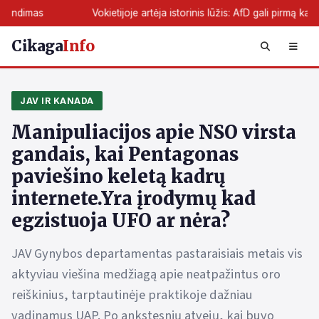
Vokietijoje artėja istorinis lūžis: AfD gali pirmą kartą perimti že
Cikaga
Info
JAV IR KANADA
Manipuliacijos apie NSO virsta
gandais, kai Pentagonas
paviešino keletą kadrų
internete.Yra įrodymų kad
egzistuoja UFO ar nėra?
JAV Gynybos departamentas pastaraisiais metais vis
aktyviau viešina medžiagą apie neatpažintus oro
reiškinius, tarptautinėje praktikoje dažniau
vadinamus UAP. Po ankstesnių atvejų, kai buvo