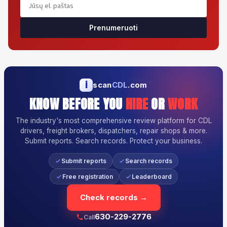
Prenumeruoti
i
scan
CDL
.com
KNOW BEFORE YOU
HIRE
OR
WORK
The industry's most comprehensive review platform for CDL
drivers, freight brokers, dispatchers, repair shops & more.
Submit reports. Search records. Protect your business.
Submit reports
Search records
Free registration
Leaderboard
Check records →
630-229-2776
Call