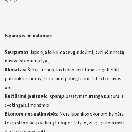
Ispanija
Ispanijos privalumai:
Saugumas:
Ispanija laikoma saugia šalimi, turinčia mažą
nusikalstamumo lygį.
Klimatas:
Šiltas ir saulėtas Ispanijos klimatas gali būti
patrauklus tiems, kurie nori pabėgti nuo šalto Lietuvos
oro.
Kultūrinė įvairovė:
Ispanija pasižymi turtinga kultūra ir
svetingais žmonėmis.
Ekonominės galimybės:
Nors Ispanijos ekonomika nėra
tokia stipri kaip Vakarų Europos šalyse, visgi galima rasti
darbo ir pragyventi.