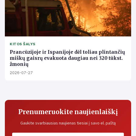
KITOS ŠALYS
Prancūzijoje ir Ispanijoje dėl toliau plintančių
miškų gaisrų evakuota daugiau nei 320 tūkst.
žmonių
2026-07-27
Prenumeruokite naujienlaiškį
Gaukite svarbiausias naujienas tiesiai į savo el. paštą