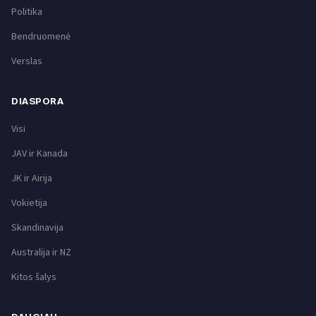
Politika
Bendruomenė
Verslas
DIASPORA
Visi
JAV ir Kanada
JK ir Airija
Vokietija
Skandinavija
Australija ir NZ
Kitos šalys