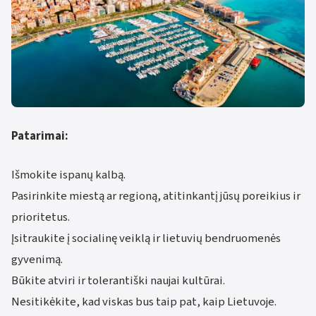
Patarimai:
Išmokite ispanų kalbą.
Pasirinkite miestą ar regioną, atitinkantį jūsų poreikius ir
prioritetus.
Įsitraukite į socialinę veiklą ir lietuvių bendruomenės
gyvenimą.
Būkite atviri ir tolerantiški naujai kultūrai.
Nesitikėkite, kad viskas bus taip pat, kaip Lietuvoje.