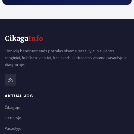
Cikaga
Info
Lietuvių bendruomenės portalas visame pasaulyje. Naujienos,
renginiai, kultūra ir visa tai, kas svarbu lietuviams visame pasaulyje ir
diasporoje.
AKTUALIJOS
Čikagoje
Lietuvoje
Pasaulyje