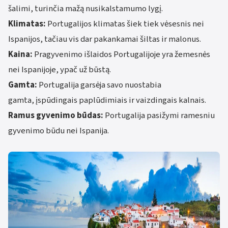
šalimi, turinčia mažą nusikalstamumo lygį.
Klimatas:
Portugalijos klimatas šiek tiek vėsesnis nei
Ispanijos, tačiau vis dar pakankamai šiltas ir malonus.
Kaina:
Pragyvenimo išlaidos Portugalijoje yra žemesnės
nei Ispanijoje, ypač už būstą.
Gamta:
Portugalija garsėja savo nuostabia
gamta, įspūdingais paplūdimiais ir vaizdingais kalnais.
Ramus gyvenimo būdas:
Portugalija pasižymi ramesniu
gyvenimo būdu nei Ispanija.