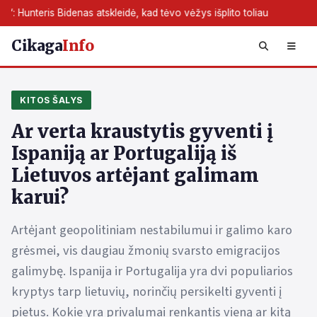
skleidė, kad tėvo vėžys išplito toliau
JAV darbo rinka apsive
Cikaga
Info
KITOS ŠALYS
Ar verta kraustytis gyventi į
Ispaniją ar Portugaliją iš
Lietuvos artėjant galimam
karui?
Artėjant geopolitiniam nestabilumui ir galimo karo
grėsmei, vis daugiau žmonių svarsto emigracijos
galimybę. Ispanija ir Portugalija yra dvi populiarios
kryptys tarp lietuvių, norinčių persikelti gyventi į
pietus. Kokie yra privalumai renkantis vieną ar kitą