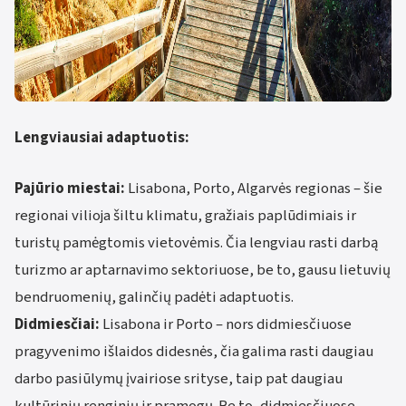
Lengviausiai adaptuotis:
Pajūrio miestai:
Lisabona, Porto, Algarvės regionas – šie
regionai vilioja šiltu klimatu, gražiais paplūdimiais ir
turistų pamėgtomis vietovėmis. Čia lengviau rasti darbą
turizmo ar aptarnavimo sektoriuose, be to, gausu lietuvių
bendruomenių, galinčių padėti adaptuotis.
Didmiesčiai:
Lisabona ir Porto – nors didmiesčiuose
pragyvenimo išlaidos didesnės, čia galima rasti daugiau
darbo pasiūlymų įvairiose srityse, taip pat daugiau
kultūrinių renginių ir pramogų. Be to, didmiesčiuose