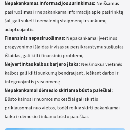
Nepakankamas informacijos surinkimas:
Neišsamus
pasiruošimas ir nepakankama informacija apie pasirinktą
šalį gali sukelti nemalonių staigmenų ir sunkumų
adaptuojantis.
Finansinis nepasiruošimas:
Nepakankamai įvertinus
pragyvenimo išlaidas ir visas su persikraustymu susijusias
išlaidas, gali kilti finansinių problemų.
Neįvertintas kalbos barjero įtaka:
Neišmokus vietinės
kalbos gali kilti sunkumų bendraujant, ieškant darbo ir
integruojantis į visuomenę.
Nepakankamai dėmesio skiriama būsto paieškai:
Būsto kainos ir nuomos mokesčiai gali skirtis
priklausomai nuo vietos, todėl reikia skirti pakankamai
laiko ir dėmesio tinkamo būsto paieškai.