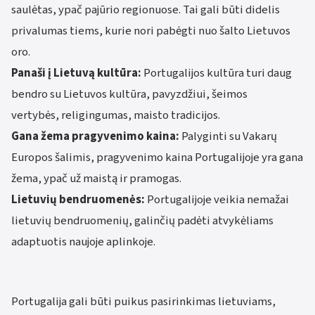
saulėtas, ypač pajūrio regionuose. Tai gali būti didelis
privalumas tiems, kurie nori pabėgti nuo šalto Lietuvos
oro.
Panaši į Lietuvą kultūra:
Portugalijos kultūra turi daug
bendro su Lietuvos kultūra, pavyzdžiui, šeimos
vertybės, religingumas, maisto tradicijos.
Gana žema pragyvenimo kaina:
Palyginti su Vakarų
Europos šalimis, pragyvenimo kaina Portugalijoje yra gana
žema, ypač už maistą ir pramogas.
Lietuvių bendruomenės:
Portugalijoje veikia nemažai
lietuvių bendruomenių, galinčių padėti atvykėliams
adaptuotis naujoje aplinkoje.
Portugalija gali būti puikus pasirinkimas lietuviams,