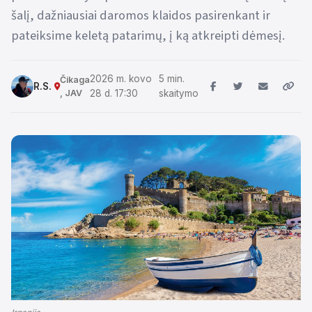
šalį, dažniausiai daromos klaidos pasirenkant ir
pateiksime keletą patarimų, į ką atkreipti dėmesį.
2026 m. kovo
5 min.
Čikaga
R.S.
, JAV
28 d. 17:30
skaitymo