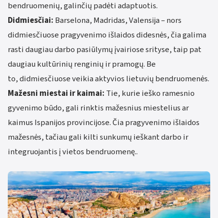
bendruomenių, galinčių padėti adaptuotis.
Didmiesčiai:
Barselona, Madridas, Valensija – nors
didmiesčiuose pragyvenimo išlaidos didesnės, čia galima
rasti daugiau darbo pasiūlymų įvairiose srityse, taip pat
daugiau kultūrinių renginių ir pramogų. Be
to, didmiesčiuose veikia aktyvios lietuvių bendruomenės.
Mažesni miestai ir kaimai:
Tie, kurie ieško ramesnio
gyvenimo būdo, gali rinktis mažesnius miestelius ar
kaimus Ispanijos provincijose. Čia pragyvenimo išlaidos
mažesnės, tačiau gali kilti sunkumų ieškant darbo ir
integruojantis į vietos bendruomenę..