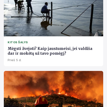
KITOS ŠALYS
Mėgsti žvejoti? Kaip jaustumeisi, jei valdžia
dar ir mokėtų už tavo pomėgį?
Prieš 5 d.