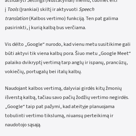
atsidaryti
Settings
(Nustatymai) meniu, tuomet eiti
į
Tools
(Įrankiai) skiltį ir aktyvuoti
Speech
translation
(Kalbos vertimo) funkciją. Ten pat galima
pasirinkti, į kurią kalbą bus verčiama.
Vis dėlto „Google“ nurodo, kad vienu metu susitikime gali
būti aktyvi tik viena kalbų pora. Šiuo metu „Google Meet“
palaiko dvikryptį vertimą tarp anglų ir ispanų, prancūzų,
vokiečių, portugalų bei italų kalbų.
Naudojant kalbos vertimą, dalyviai girdės kitų žmonių
išverstą kalbą, tačiau savo pačių žodžių vertimo negirdės.
„Google“ taip pat pažymi, kad ateityje planuojama
tobulinti vertimo tikslumą, niuansų perteikimą ir
naudotojo sąsają.