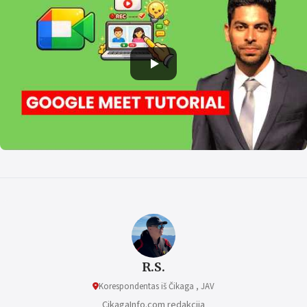
R.S.
Korespondentas iš Čikaga , JAV
CikagaInfo.com redakcija