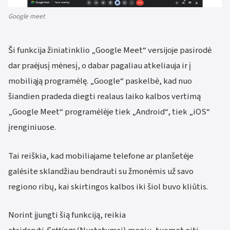
Google meet
Ši funkcija žiniatinklio „Google Meet“ versijoje pasirodė
dar praėjusį mėnesį, o dabar pagaliau atkeliauja ir į
mobiliąją programėlę. „Google“ paskelbė, kad nuo
šiandien pradeda diegti realaus laiko kalbos vertimą
„Google Meet“ programėlėje tiek „Android“, tiek „iOS“
įrenginiuose.
Tai reiškia, kad mobiliajame telefone ar planšetėje
galėsite sklandžiau bendrauti su žmonėmis už savo
regiono ribų, kai skirtingos kalbos iki šiol buvo kliūtis.
Norint įjungti šią funkciją, reikia