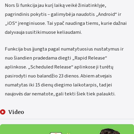
Nors ši funkcija jau kurį laiką veikė žiniatinklyje,
pagrindinis pokytis – galimybė ja naudotis „Android“ ir
„iOS“ įrenginiuose. Tai ypač naudinga tiems, kurie dažnai
dalyvauja susitikimuose keliaudami.
Funkcija bus įjungta pagal numatytuosius nustatymus ir
nuo šiandien pradedama diegti „Rapid Release“
aplinkose. „Scheduled Release“ aplinkose ji turėtų
pasirodyti nuo balandžio 23 dienos. Abiem atvejais
numatytas iki 15 dienų diegimo laikotarpis, tad jei
naujovės dar nematote, gali tekti šiek tiek palaukti.
Video