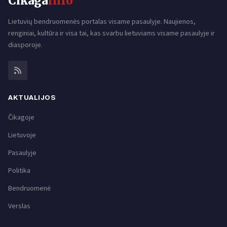
Cikaga
Info
Lietuvių bendruomenės portalas visame pasaulyje. Naujienos,
renginiai, kultūra ir visa tai, kas svarbu lietuviams visame pasaulyje ir
diasporoje.
AKTUALIJOS
Čikagoje
Lietuvoje
Pasaulyje
Politika
Bendruomenė
Verslas