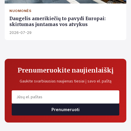
NUOMONĖS
Daugelis amerikiečių to pavydi Europai:
skirtumas juntamas vos atvykus
2026-07-29
Prenumeruokite naujienlaiškį
Gaukite svarbiausias naujienas tiesiai į savo el. paštą
Prenumeruoti