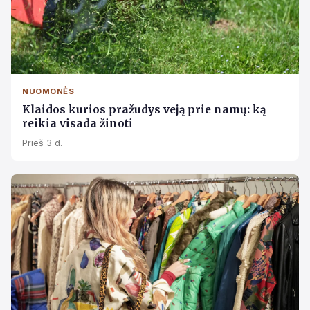
NUOMONĖS
Klaidos kurios pražudys veją prie namų: ką
reikia visada žinoti
Prieš 3 d.