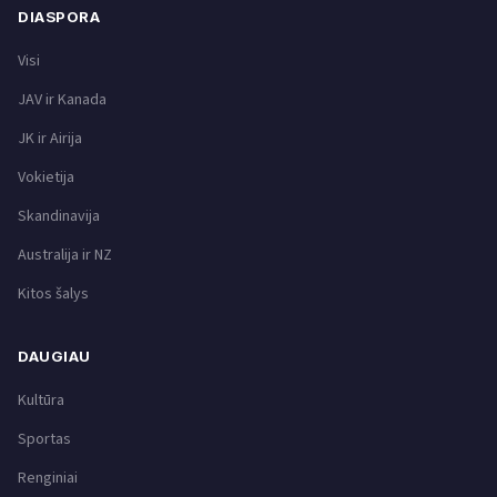
DIASPORA
Visi
JAV ir Kanada
JK ir Airija
Vokietija
Skandinavija
Australija ir NZ
Kitos šalys
DAUGIAU
Kultūra
Sportas
Renginiai