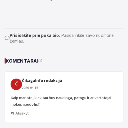
Prisidėkite prie pokalbio.
Pasidalinkite savo nuomone
žemiau.
KOMENTARAI
(1)
ČikagaInfo redakcija
Č
2026-04-16
Kaip manote, kiek tau bus naudinga, patogu ir ar vartotojai
mokės naudotis?
Atsakyti