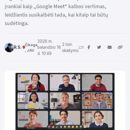
įrankiai kaip „Google Meet“ kalbos vertimas,
leidžiantis susikalbėti tada, kai kitaip tai būtų
sudėtinga.
2026 m.
2 min.
Čikaga
R.S.
balandžio 16
1
, JAV
skaitymo
d. 10:49