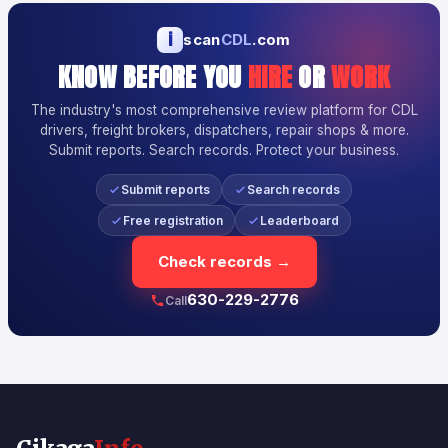
i
scan
CDL
.com
KNOW BEFORE YOU
HIRE
OR
WORK
The industry's most comprehensive review platform for CDL
drivers, freight brokers, dispatchers, repair shops & more.
Submit reports. Search records. Protect your business.
Submit reports
Search records
Free registration
Leaderboard
Check records →
630-229-2776
Call