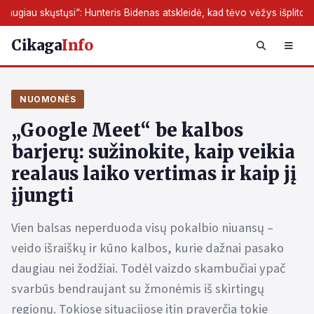
stųsi“: Hunteris Bidenas atskleidė, kad tėvo vėžys išplito toliau
Cikaga
Info
NUOMONĖS
„Google Meet“ be kalbos
barjerų: sužinokite, kaip veikia
realaus laiko vertimas ir kaip jį
įjungti
Vien balsas neperduoda visų pokalbio niuansų –
veido išraiškų ir kūno kalbos, kurie dažnai pasako
daugiau nei žodžiai. Todėl vaizdo skambučiai ypač
svarbūs bendraujant su žmonėmis iš skirtingų
regionų. Tokiose situacijose itin praverčia tokie