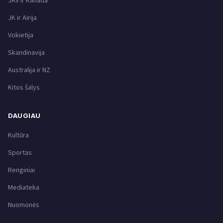
JAV ir Kanada
JK ir Airija
Vokietija
Skandinavija
Australija ir NZ
Kitos šalys
DAUGIAU
Kultūra
Sportas
Renginiai
Mediateka
Nuomonės