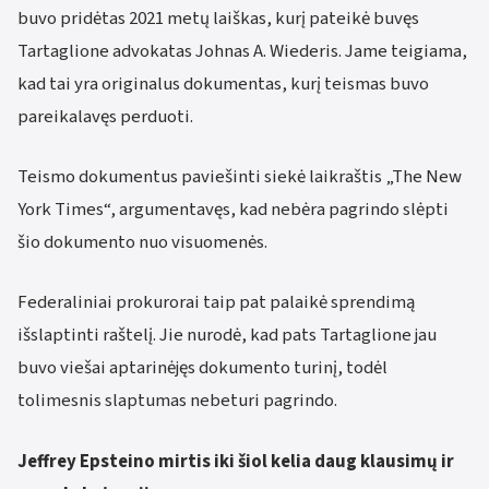
buvo pridėtas 2021 metų laiškas, kurį pateikė buvęs
Tartaglione advokatas Johnas A. Wiederis. Jame teigiama,
kad tai yra originalus dokumentas, kurį teismas buvo
pareikalavęs perduoti.
Teismo dokumentus paviešinti siekė laikraštis „The New
York Times“, argumentavęs, kad nebėra pagrindo slėpti
šio dokumento nuo visuomenės.
Federaliniai prokurorai taip pat palaikė sprendimą
išslaptinti raštelį. Jie nurodė, kad pats Tartaglione jau
buvo viešai aptarinėjęs dokumento turinį, todėl
tolimesnis slaptumas nebeturi pagrindo.
Jeffrey Epsteino mirtis iki šiol kelia daug klausimų ir