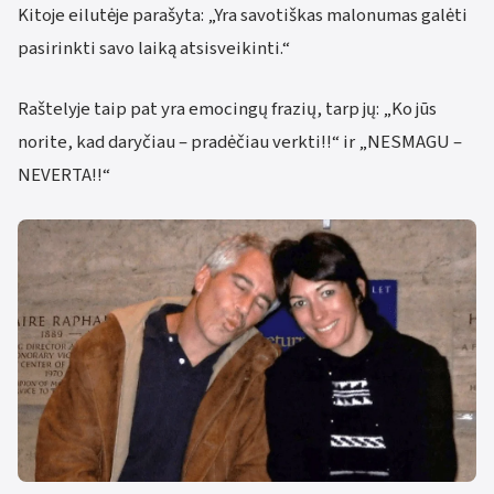
Kitoje eilutėje parašyta: „Yra savotiškas malonumas galėti
pasirinkti savo laiką atsisveikinti.“
Raštelyje taip pat yra emocingų frazių, tarp jų: „Ko jūs
norite, kad daryčiau – pradėčiau verkti!!“ ir „NESMAGU –
NEVERTA!!“