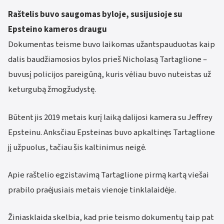
Raštelis buvo saugomas byloje, susijusioje su
Epsteino kameros draugu
Dokumentas teisme buvo laikomas užantspauduotas kaip
dalis baudžiamosios bylos prieš Nicholasą Tartaglione –
buvusį policijos pareigūną, kuris vėliau buvo nuteistas už
keturgubą žmogžudystę.
Būtent jis 2019 metais kurį laiką dalijosi kamera su Jeffrey
Epsteinu. Anksčiau Epsteinas buvo apkaltinęs Tartaglione
jį užpuolus, tačiau šis kaltinimus neigė.
Apie raštelio egzistavimą Tartaglione pirmą kartą viešai
prabilo praėjusiais metais vienoje tinklalaidėje.
Žiniasklaida skelbia, kad prie teismo dokumentų taip pat