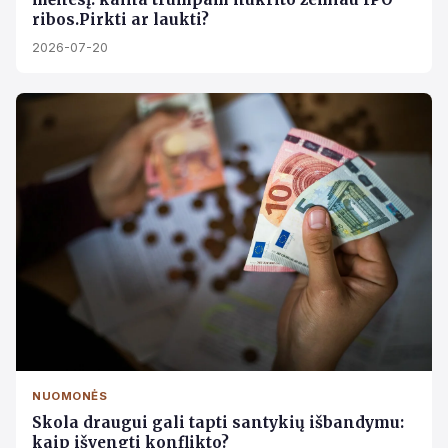
ribos.Pirkti ar laukti?
2026-07-20
NUOMONĖS
Skola draugui gali tapti santykių išbandymu:
kaip išvengti konflikto?