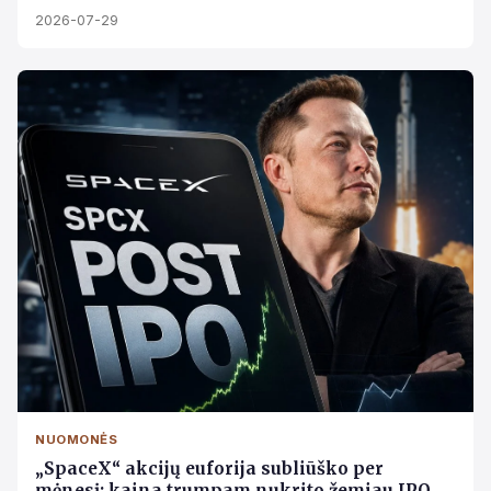
2026-07-29
NUOMONĖS
„SpaceX“ akcijų euforija subliūško per
mėnesį: kaina trumpam nukrito žemiau IPO