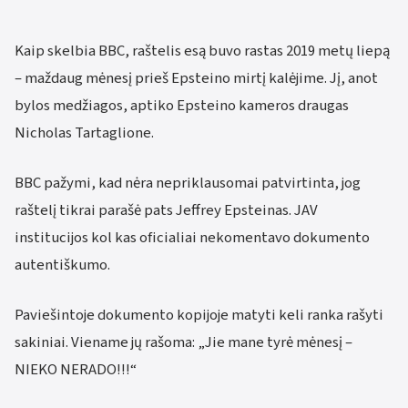
Kaip skelbia BBC, raštelis esą buvo rastas 2019 metų liepą
– maždaug mėnesį prieš Epsteino mirtį kalėjime. Jį, anot
bylos medžiagos, aptiko Epsteino kameros draugas
Nicholas Tartaglione.
BBC pažymi, kad nėra nepriklausomai patvirtinta, jog
raštelį tikrai parašė pats Jeffrey Epsteinas. JAV
institucijos kol kas oficialiai nekomentavo dokumento
autentiškumo.
Paviešintoje dokumento kopijoje matyti keli ranka rašyti
sakiniai. Viename jų rašoma: „Jie mane tyrė mėnesį –
NIEKO NERADO!!!“