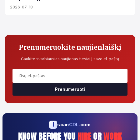
2026-07-18
Prenumeruokite naujienlaiškį
Gaukite svarbiausias naujienas tiesiai į savo el. paštą
Prenumeruoti
i
scan
CDL
.com
KNOW BEFORE YOU
HIRE
OR
WORK