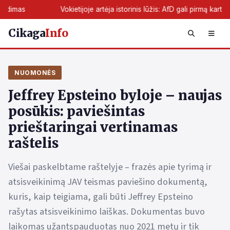
Vokietijoje artėja istorinis lūžis: AfD gali pirmą kartą perimti žemės 
Cikaga
Info
NUOMONĖS
Jeffrey Epsteino byloje – naujas
posūkis: paviešintas
prieštaringai vertinamas
raštelis
Viešai paskelbtame raštelyje – frazės apie tyrimą ir
atsisveikinimą JAV teismas paviešino dokumentą,
kuris, kaip teigiama, gali būti Jeffrey Epsteino
rašytas atsisveikinimo laiškas. Dokumentas buvo
laikomas užantspauduotas nuo 2021 metų ir tik