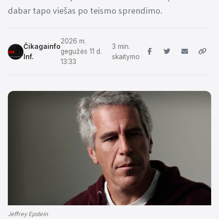
dabar tapo viešas po teismo sprendimo.
2026 m.
Čikagainfo
3 min.
gegužės 11 d.
Inf.
skaitymo
13:33
Jeffrey Epstein