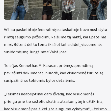
Vėliau paskelbtoje federalinėje ataskaitoje buvo nustatyta
rimtų saugumo pažeidimų kalėjime tą naktį, kai Epsteinas
mirė. Būtent dėl to tema iki šiol kelia didelį visuomenės
susidomėjimą Jungtinėse Valstijose.
Teisėjas Kennethas M. Karasas, priėmęs sprendimą
paviešinti dokumentą, nurodė, kad visuomenė turi teisę
susipažinti su tokiomis bylos detalėmis.
„Teismas neabejotinai daro išvadą, kad visuomenės
prieiga prie šio raštelio skatina atsakomybę ir užtikrina,
kad visuomenė pasitikėtų teisingumo vykdymu“, – teismo