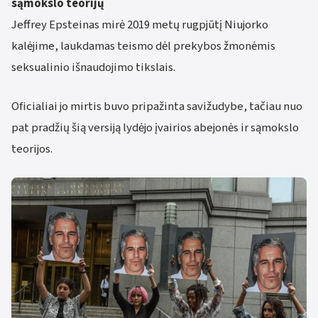
sąmokslo teorijų
Jeffrey Epsteinas mirė 2019 metų rugpjūtį Niujorko
kalėjime, laukdamas teismo dėl prekybos žmonėmis
seksualinio išnaudojimo tikslais.
Oficialiai jo mirtis buvo pripažinta savižudybe, tačiau nuo
pat pradžių šią versiją lydėjo įvairios abejonės ir sąmokslo
teorijos.