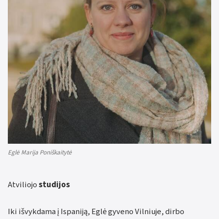
Eglė Marija Poniškaitytė
Atviliojo
studijos
Iki išvykdama į Ispaniją, Eglė gyveno Vilniuje, dirbo