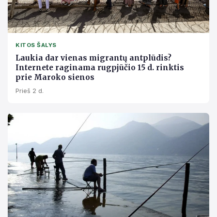
KITOS ŠALYS
Laukia dar vienas migrantų antplūdis?
Internete raginama rugpjūčio 15 d. rinktis
prie Maroko sienos
Prieš 2 d.