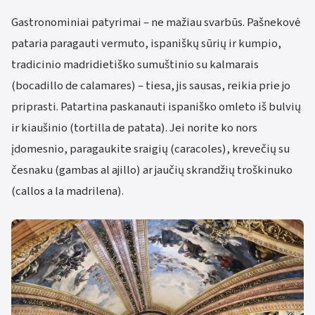
Gastronominiai patyrimai – ne mažiau svarbūs. Pašnekovė
pataria paragauti vermuto, ispaniškų sūrių ir kumpio,
tradicinio madridietiško sumuštinio su kalmarais
(bocadillo de calamares) – tiesa, jis sausas, reikia prie jo
priprasti. Patartina paskanauti ispaniško omleto iš bulvių
ir kiaušinio (tortilla de patata). Jei norite ko nors
įdomesnio, paragaukite sraigių (caracoles), krevečių su
česnaku (gambas al ajillo) ar jaučių skrandžių troškinuko
(callos a la madrilena).