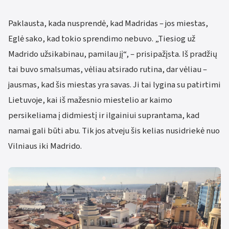
Paklausta, kada nusprendė, kad Madridas – jos miestas,
Eglė sako, kad tokio sprendimo nebuvo. „Tiesiog už
Madrido užsikabinau, pamilau jį“, – prisipažįsta. Iš pradžių
tai buvo smalsumas, vėliau atsirado rutina, dar vėliau –
jausmas, kad šis miestas yra savas. Ji tai lygina su patirtimi
Lietuvoje, kai iš mažesnio miestelio ar kaimo
persikeliama į didmiestį ir ilgainiui suprantama, kad
namai gali būti abu. Tik jos atveju šis kelias nusidriekė nuo
Vilniaus iki Madrido.