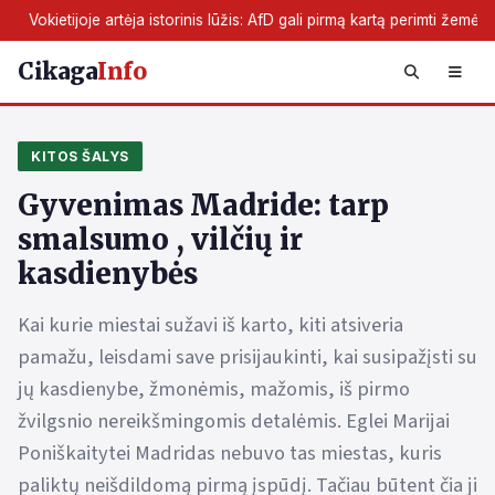
s lūžis: AfD gali pirmą kartą perimti žemės valdžią
Skaitmenini
Cikaga
Info
KITOS ŠALYS
Gyvenimas Madride: tarp
smalsumo , vilčių ir
kasdienybės
Kai kurie miestai sužavi iš karto, kiti atsiveria
pamažu, leisdami save prisijaukinti, kai susipažįsti su
jų kasdienybe, žmonėmis, mažomis, iš pirmo
žvilgsnio nereikšmingomis detalėmis. Eglei Marijai
Poniškaitytei Madridas nebuvo tas miestas, kuris
paliktų neišdildomą pirmą įspūdį. Tačiau būtent čia ji