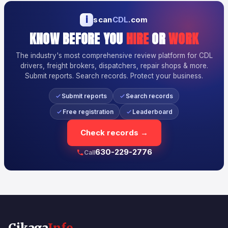
i
scan
CDL
.com
KNOW BEFORE YOU
HIRE
OR
WORK
The industry's most comprehensive review platform for CDL
drivers, freight brokers, dispatchers, repair shops & more.
Submit reports. Search records. Protect your business.
Submit reports
Search records
Free registration
Leaderboard
Check records →
630-229-2776
Call