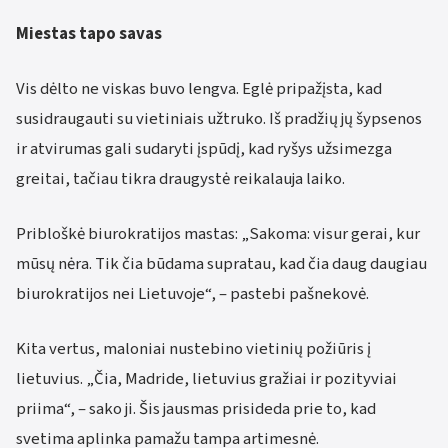
Miestas tapo savas
Vis dėlto ne viskas buvo lengva. Eglė pripažįsta, kad
susidraugauti su vietiniais užtruko. Iš pradžių jų šypsenos
ir atvirumas gali sudaryti įspūdį, kad ryšys užsimezga
greitai, tačiau tikra draugystė reikalauja laiko.
Pribloškė biurokratijos mastas: „Sakoma: visur gerai, kur
mūsų nėra. Tik čia būdama supratau, kad čia daug daugiau
biurokratijos nei Lietuvoje“, – pastebi pašnekovė.
Kita vertus, maloniai nustebino vietinių požiūris į
lietuvius. „Čia, Madride, lietuvius gražiai ir pozityviai
priima“, – sako ji. Šis jausmas prisideda prie to, kad
svetima aplinka pamažu tampa artimesnė.