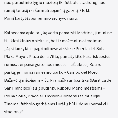
nuo pasaulinio lygio muziejų iki futbolo stadionų, nuo
ramių terasų iki šurmuliuojančių gatvių. / E. M.
Poniškaitytės asmeninio archyvo nuotr.
Kalbėdama apie tai, ką verta pamatyti Madride, ji mini ne
tik klasikinius objektus, bet ir mažesnius atradimus:
„Apsilankykite pagrindinėse aikštėse Puerta del Sol ar
Plaza Mayor, Plaza de la Villa, pamatykite karališkuosius
rūmus. Jei pavargsite nuo miesto – užsukite į Retiro
parką, jei norisi ramesnio parko – Campo del Moro.
Bažnyčių mėgėjams – Šv. Pranciškaus bazilika (Basilica de
San Francisco) su įspūdingu kupolu. Meno mėgėjams –
Reina Sofia, Prado ar Thyssen-Bornemisza muziejai.
Žinoma, futbolo gerbėjams turėtų būti įdomu pamatyti
stadioną.“