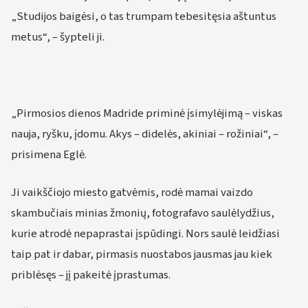
„Studijos baigėsi, o tas trumpam tebesitęsia aštuntus
metus“, – šypteli ji.
„Pirmosios dienos Madride priminė įsimylėjimą – viskas
nauja, ryšku, įdomu. Akys – didelės, akiniai – rožiniai“, –
prisimena Eglė.
Ji vaikščiojo miesto gatvėmis, rodė mamai vaizdo
skambučiais minias žmonių, fotografavo saulėlydžius,
kurie atrodė nepaprastai įspūdingi. Nors saulė leidžiasi
taip pat ir dabar, pirmasis nuostabos jausmas jau kiek
priblėsęs – jį pakeitė įprastumas.