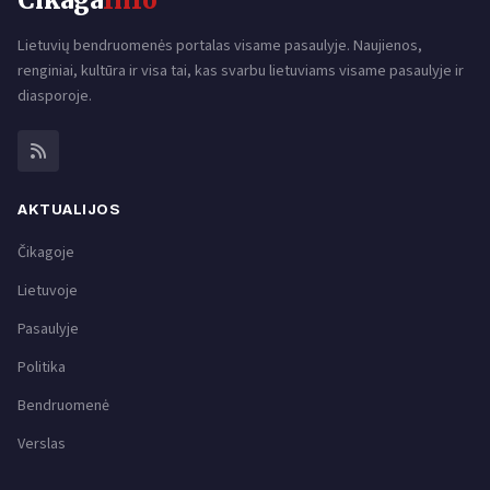
Cikaga
Info
Lietuvių bendruomenės portalas visame pasaulyje. Naujienos,
renginiai, kultūra ir visa tai, kas svarbu lietuviams visame pasaulyje ir
diasporoje.
AKTUALIJOS
Čikagoje
Lietuvoje
Pasaulyje
Politika
Bendruomenė
Verslas