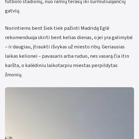
futbolo stadionų, nuo ramių terasų iki šurmuliuojančių
gatvių.
Norintiems bent šiek tiek pažinti Madridą Eglė
rekomenduoja skirti bent kelias dienas, o jei yra galimybė
– ir daugiau, įtraukti išvykas už miesto ribų. Geriausias
laikas kelionei – pavasaris arba ruduo, nes vasarą čia itin
karšta, o kalėdiniu laikotarpiu miestas perpildytas
žmonių.