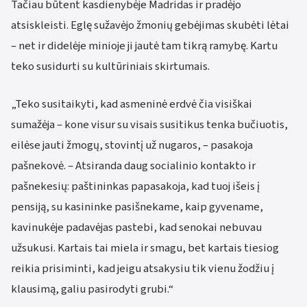
Tačiau būtent kasdienybėje Madridas ir pradėjo
atsiskleisti. Eglę sužavėjo žmonių gebėjimas skubėti lėtai
– net ir didelėje minioje ji jautė tam tikrą ramybę. Kartu
teko susidurti su kultūriniais skirtumais.
„Teko susitaikyti, kad asmeninė erdvė čia visiškai
sumažėja – kone visur su visais susitikus tenka bučiuotis,
eilėse jauti žmogų, stovintį už nugaros, – pasakoja
pašnekovė. – Atsiranda daug socialinio kontakto ir
pašnekesių: paštininkas papasakoja, kad tuoj išeis į
pensiją, su kasininke pasišnekame, kaip gyvename,
kavinukėje padavėjas pastebi, kad senokai nebuvau
užsukusi. Kartais tai miela ir smagu, bet kartais tiesiog
reikia prisiminti, kad jeigu atsakysiu tik vienu žodžiu į
klausimą, galiu pasirodyti grubi.“