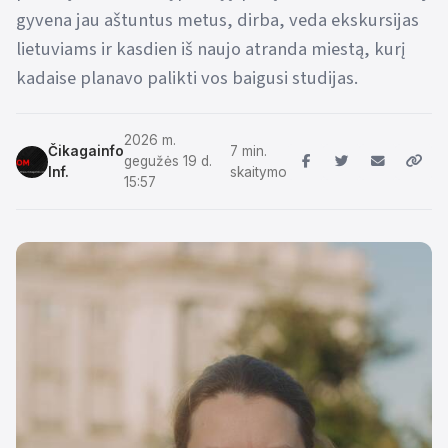
gyvena jau aštuntus metus, dirba, veda ekskursijas
lietuviams ir kasdien iš naujo atranda miestą, kurį
kadaise planavo palikti vos baigusi studijas.
2026 m.
Čikagainfo
7 min.
gegužės 19 d.
Inf.
skaitymo
15:57