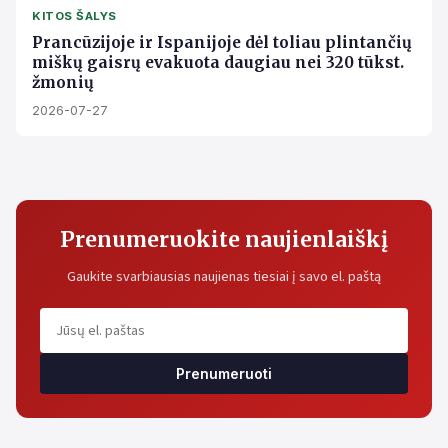
KITOS ŠALYS
Prancūzijoje ir Ispanijoje dėl toliau plintančių
miškų gaisrų evakuota daugiau nei 320 tūkst.
žmonių
2026-07-27
Prenumeruokite naujienlaiškį
Gaukite svarbiausias naujienas tiesiai į savo el. paštą
Prenumeruoti