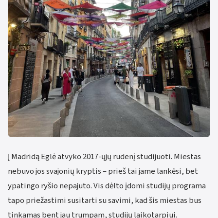
Į Madridą Eglė atvyko 2017-ųjų rudenį studijuoti. Miestas
nebuvo jos svajonių kryptis – prieš tai jame lankėsi, bet
ypatingo ryšio nepajuto. Vis dėlto įdomi studijų programa
tapo priežastimi susitarti su savimi, kad šis miestas bus
tinkamas bent jau trumpam, studijų laikotarpiui.