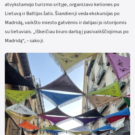
atvykstamojo turizmo srityje, organizavo keliones po
Lietuvą ir Baltijos šalis. Šiandien ji veda ekskursijas po
Madridą, vaikšto miesto gatvėmis ir dalijasi jo istorijomis
su lietuviais. „Iškeičiau biuro darbą į pasivaikščiojimus po
Madridą“, – sako ji.