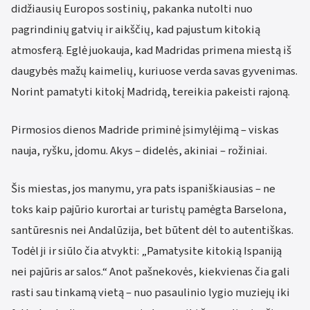
didžiausių Europos sostinių, pakanka nutolti nuo
pagrindinių gatvių ir aikščių, kad pajustum kitokią
atmosferą. Eglė juokauja, kad Madridas primena miestą iš
daugybės mažų kaimelių, kuriuose verda savas gyvenimas.
Norint pamatyti kitokį Madridą, tereikia pakeisti rajoną.
Pirmosios dienos Madride priminė įsimylėjimą – viskas
nauja, ryšku, įdomu. Akys – didelės, akiniai – rožiniai.
Šis miestas, jos manymu, yra pats ispaniškiausias – ne
toks kaip pajūrio kurortai ar turistų pamėgta Barselona,
santūresnis nei Andalūzija, bet būtent dėl to autentiškas.
Todėl ji ir siūlo čia atvykti: „Pamatysite kitokią Ispaniją
nei pajūris ar salos.“ Anot pašnekovės, kiekvienas čia gali
rasti sau tinkamą vietą – nuo pasaulinio lygio muziejų iki