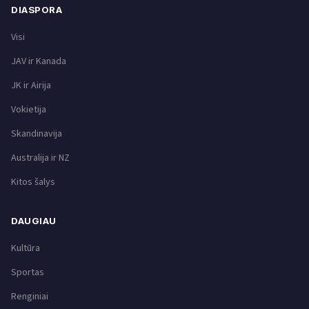
DIASPORA
Visi
JAV ir Kanada
JK ir Airija
Vokietija
Skandinavija
Australija ir NZ
Kitos šalys
DAUGIAU
Kultūra
Sportas
Renginiai