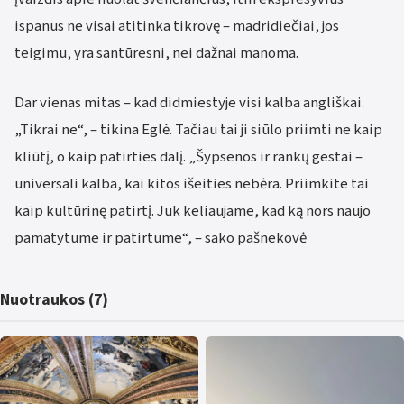
ispanus ne visai atitinka tikrovę – madridiečiai, jos
teigimu, yra santūresni, nei dažnai manoma.
Dar vienas mitas – kad didmiestyje visi kalba angliškai.
„Tikrai ne“, – tikina Eglė. Tačiau tai ji siūlo priimti ne kaip
kliūtį, o kaip patirties dalį. „Šypsenos ir rankų gestai –
universali kalba, kai kitos išeities nebėra. Priimkite tai
kaip kultūrinę patirtį. Juk keliaujame, kad ką nors naujo
pamatytume ir patirtume“, – sako pašnekovė
Nuotraukos (7)