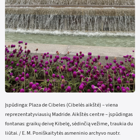
Įspūdinga: Plaza de Cibeles (Cibelės aikštė) – viena
reprezentatyviausių Madride. Aikštės centre – įspūdingas
fontanas: graikų deivę Kibelę, sėdinčią vežime, traukia du
liūtai. / E. M. Poniškaitytės asmeninio archyvo nuotr.