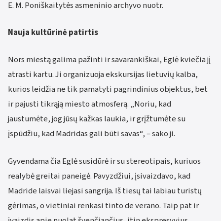
E. M. Poniškaitytės asmeninio archyvo nuotr.
Nauja kultūrinė patirtis
Nors miestą galima pažinti ir savarankiškai, Eglė kviečia jį
atrasti kartu. Ji organizuoja ekskursijas lietuvių kalba,
kurios leidžia ne tik pamatyti pagrindinius objektus, bet
ir pajusti tikrąją miesto atmosferą. „Noriu, kad
jaustumėte, jog jūsų kažkas laukia, ir grįžtumėte su
įspūdžiu, kad Madridas gali būti savas“, – sako ji.
Gyvendama čia Eglė susidūrė ir su stereotipais, kuriuos
realybė greitai paneigė. Pavyzdžiui, įsivaizdavo, kad
Madride laisvai liejasi sangrija. Iš tiesų tai labiau turistų
gėrimas, o vietiniai renkasi tinto de verano. Taip pat ir
įvaizdis apie nuolat švenčiančius, itin ekspresyvius