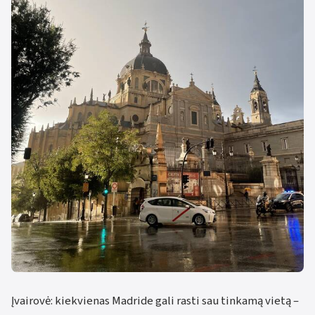
Įvairovė: kiekvienas Madride gali rasti sau tinkamą vietą –