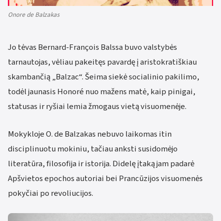
Onore de Balzakas
Jo tėvas Bernard-François Balssa buvo valstybės
tarnautojas, vėliau pakeitęs pavardę į aristokratiškiau
skambančią „Balzac“. Šeima siekė socialinio pakilimo,
todėl jaunasis Honoré nuo mažens matė, kaip pinigai,
statusas ir ryšiai lemia žmogaus vietą visuomenėje.
Mokykloje O. de Balzakas nebuvo laikomas itin
disciplinuotu mokiniu, tačiau anksti susidomėjo
literatūra, filosofija ir istorija. Didelę įtaką jam padarė
Apšvietos epochos autoriai bei Prancūzijos visuomenės
pokyčiai po revoliucijos.