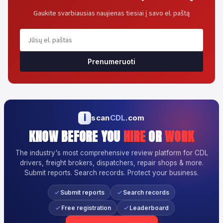
Gaukite svarbiausias naujienas tiesiai į savo el. paštą
Prenumeruoti
i
scan
CDL
.com
KNOW BEFORE YOU
HIRE
OR
WORK
The industry's most comprehensive review platform for CDL
drivers, freight brokers, dispatchers, repair shops & more.
Submit reports. Search records. Protect your business.
Submit reports
Search records
Free registration
Leaderboard