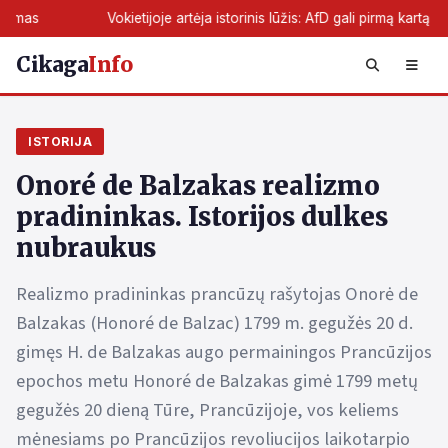
Vokietijoje artėja istorinis lūžis: AfD gali pirmą kartą perimti žemė
Cikaga
Info
ISTORIJA
Onoré de Balzakas realizmo
pradininkas. Istorijos dulkes
nubraukus
Realizmo pradininkas prancūzų rašytojas Onorė de
Balzakas (Honoré de Balzac) 1799 m. gegužės 20 d.
gimęs H. de Balzakas augo permainingos Prancūzijos
epochos metu Honoré de Balzakas gimė 1799 metų
gegužės 20 dieną Tūre, Prancūzijoje, vos keliems
mėnesiams po Prancūzijos revoliucijos laikotarpio