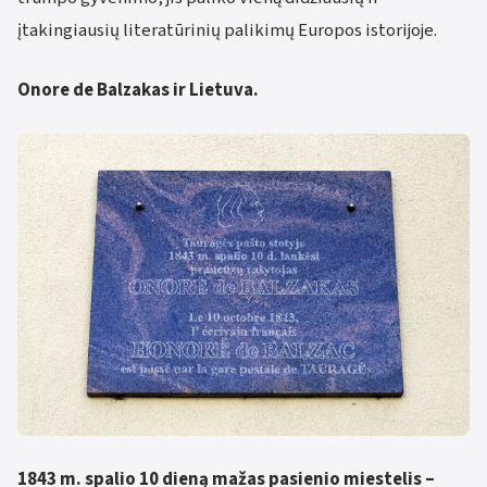
įtakingiausių literatūrinių palikimų Europos istorijoje.
Onore de Balzakas ir Lietuva.
1843 m. spalio 10 dieną mažas pasienio miestelis –