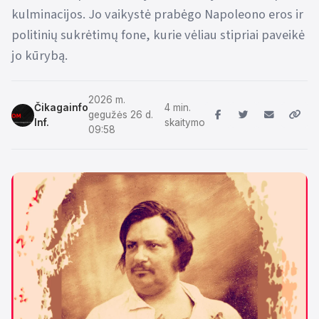
kulminacijos. Jo vaikystė prabėgo Napoleono eros ir
politinių sukrėtimų fone, kurie vėliau stipriai paveikė
jo kūrybą.
2026 m.
Čikagainfo
4 min.
gegužės 26 d.
Inf.
skaitymo
09:58