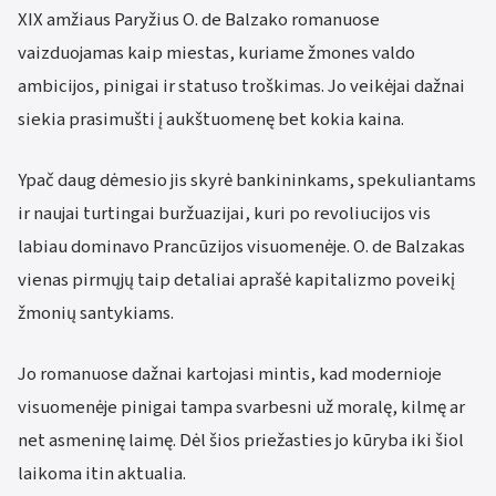
XIX amžiaus Paryžius O. de Balzako romanuose
vaizduojamas kaip miestas, kuriame žmones valdo
ambicijos, pinigai ir statuso troškimas. Jo veikėjai dažnai
siekia prasimušti į aukštuomenę bet kokia kaina.
Ypač daug dėmesio jis skyrė bankininkams, spekuliantams
ir naujai turtingai buržuazijai, kuri po revoliucijos vis
labiau dominavo Prancūzijos visuomenėje. O. de Balzakas
vienas pirmųjų taip detaliai aprašė kapitalizmo poveikį
žmonių santykiams.
Jo romanuose dažnai kartojasi mintis, kad modernioje
visuomenėje pinigai tampa svarbesni už moralę, kilmę ar
net asmeninę laimę. Dėl šios priežasties jo kūryba iki šiol
laikoma itin aktualia.