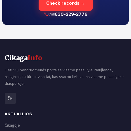
Check records →
630-229-2776
Call
Cikaga
Info
Lietuvių bendruomenės portalas visame pasaulyje. Naujienos,
renginiai, kultūra ir visa tai, kas svarbu lietuviams visame pasaulyje ir
diasporoje.
AKTUALIJOS
Čikagoje