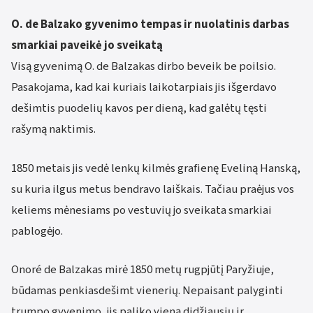
O. de Balzako gyvenimo tempas ir nuolatinis darbas
smarkiai paveikė jo sveikatą
Visą gyvenimą O. de Balzakas dirbo beveik be poilsio.
Pasakojama, kad kai kuriais laikotarpiais jis išgerdavo
dešimtis puodelių kavos per dieną, kad galėtų tęsti
rašymą naktimis.
1850 metais jis vedė lenkų kilmės grafienę Eveliną Hanską,
su kuria ilgus metus bendravo laiškais. Tačiau praėjus vos
keliems mėnesiams po vestuvių jo sveikata smarkiai
pablogėjo.
Onoré de Balzakas mirė 1850 metų rugpjūtį Paryžiuje,
būdamas penkiasdešimt vienerių. Nepaisant palyginti
trumpo gyvenimo, jis paliko vieną didžiausių ir