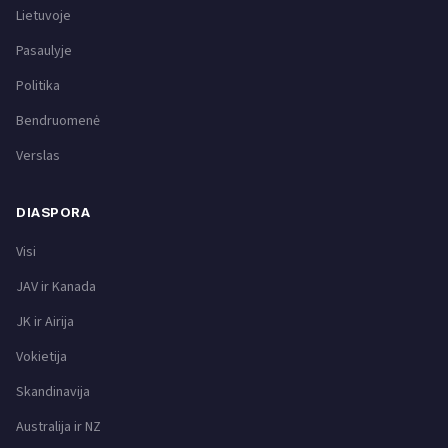
Lietuvoje
Pasaulyje
Politika
Bendruomenė
Verslas
DIASPORA
Visi
JAV ir Kanada
JK ir Airija
Vokietija
Skandinavija
Australija ir NZ