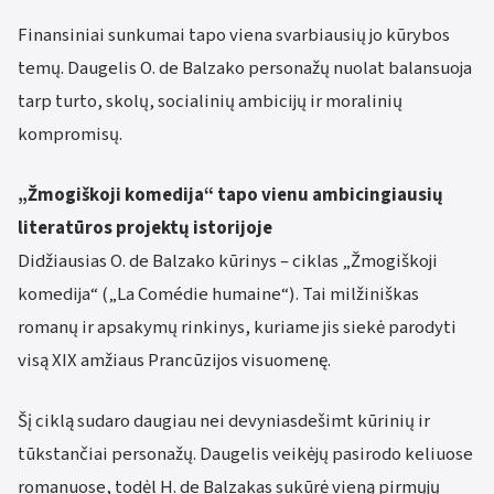
Finansiniai sunkumai tapo viena svarbiausių jo kūrybos
temų. Daugelis O. de Balzako personažų nuolat balansuoja
tarp turto, skolų, socialinių ambicijų ir moralinių
kompromisų.
„Žmogiškoji komedija“ tapo vienu ambicingiausių
literatūros projektų istorijoje
Didžiausias O. de Balzako kūrinys – ciklas „Žmogiškoji
komedija“ („La Comédie humaine“). Tai milžiniškas
romanų ir apsakymų rinkinys, kuriame jis siekė parodyti
visą XIX amžiaus Prancūzijos visuomenę.
Šį ciklą sudaro daugiau nei devyniasdešimt kūrinių ir
tūkstančiai personažų. Daugelis veikėjų pasirodo keliuose
romanuose, todėl H. de Balzakas sukūrė vieną pirmųjų