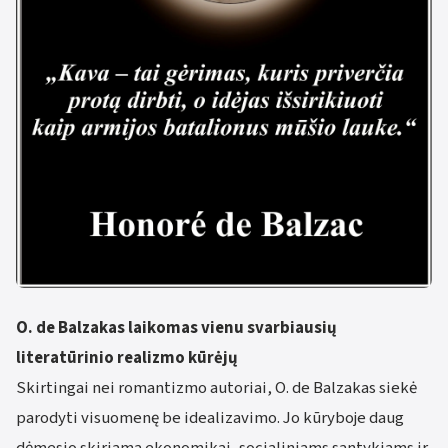
O. de Balzakas laikomas vienu svarbiausių
literatūrinio realizmo kūrėjų
Skirtingai nei romantizmo autoriai, O. de Balzakas siekė
parodyti visuomenę be idealizavimo. Jo kūryboje daug