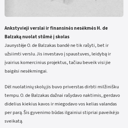
Ankstyvieji verslai ir finansinės nesėkmės H. de
Balzaką nuolat stūmė į skolas
Jaunystėje O. de Balzakas bandė ne tik rašyti, bet ir
užsiimti verslu. Jis investavo į spaustuves, leidybą ir
įvairius komercinius projektus, tačiau beveik visi jie
baigėsi nesėkmingai.
Dėl nuolatinių skolų jis buvo priverstas dirbti milžinišku
tempu. O. de Balzakas dažnai rašydavo naktimis, gerdavo
didelius kiekius kavos ir miegodavo vos kelias valandas
per parą. Šis gyvenimo būdas ilgainiui stipriai paveikė jo
sveikatą.