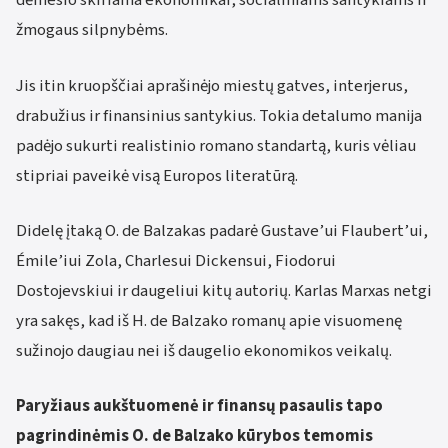
dėmesio skiriama ekonomikai, socialiniams santykiams ir
žmogaus silpnybėms.
Jis itin kruopščiai aprašinėjo miestų gatves, interjerus,
drabužius ir finansinius santykius. Tokia detalumo manija
padėjo sukurti realistinio romano standartą, kuris vėliau
stipriai paveikė visą Europos literatūrą.
Didelę įtaką O. de Balzakas padarė Gustave’ui Flaubert’ui,
Émile’iui Zola, Charlesui Dickensui, Fiodorui
Dostojevskiui ir daugeliui kitų autorių. Karlas Marxas netgi
yra sakęs, kad iš H. de Balzako romanų apie visuomenę
sužinojo daugiau nei iš daugelio ekonomikos veikalų.
Paryžiaus aukštuomenė ir finansų pasaulis tapo
pagrindinėmis O. de Balzako kūrybos temomis