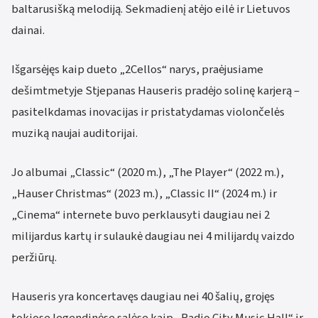
baltarusišką melodiją. Sekmadienį atėjo eilė ir Lietuvos
dainai.
Išgarsėjęs kaip dueto „2Cellos“ narys, praėjusiame
dešimtmetyje Stjepanas Hauseris pradėjo solinę karjerą –
pasitelkdamas inovacijas ir pristatydamas violončelės
muziką naujai auditorijai.
Jo albumai „Classic“ (2020 m.), „The Player“ (2022 m.),
„Hauser Christmas“ (2023 m.), „Classic II“ (2024 m.) ir
„Cinema“ internete buvo perklausyti daugiau nei 2
milijardus kartų ir sulaukė daugiau nei 4 milijardų vaizdo
peržiūrų.
Hauseris yra koncertavęs daugiau nei 40 šalių, grojęs