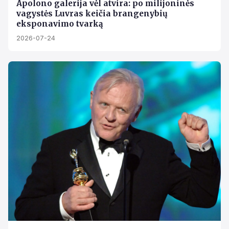
Apolono galerija vėl atvira: po milijoninės
vagystės Luvras keičia brangenybių
eksponavimo tvarką
2026-07-24