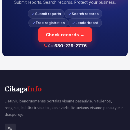
Submit reports. Search records. Protect your business.
Submit reports
Search records
Free registration
Leaderboard
Check records →
630-229-2776
Call
Cikaga
Info
Lietuvių bendruomenės portalas visame pasaulyje. Naujienos,
renginiai, kultūra ir visa tai, kas svarbu lietuviams visame pasaulyje ir
diasporoje.