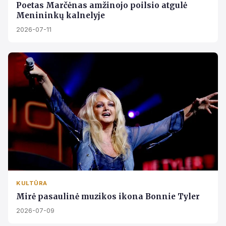
Poetas Marčėnas amžinojo poilsio atgulė
Menininkų kalnelyje
2026-07-11
KULTŪRA
Mirė pasaulinė muzikos ikona Bonnie Tyler
2026-07-09