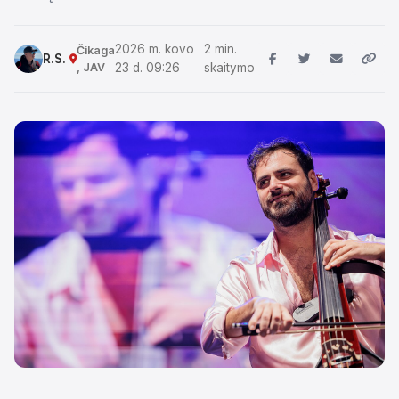
2026 m. kovo
2 min.
Čikaga
R.S.
, JAV
23 d. 09:26
skaitymo