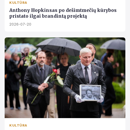
KULTŪRA
Anthony Hopkinsas po dešimtmečių kūrybos
pristato ilgai brandintą projektą
2026-07-20
KULTŪRA