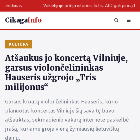
Vokietijoje artėja istorinis lūžis: AfD gali pirmą kartą perimti ž
Cikaga
Info
KULTŪRA
Atšaukus jo koncertą Vilniuje,
garsus violončelininkas
Hauseris užgrojo „Tris
milijonus“
Garsus kroatų violončelininkas Hauseris, kurio
planuotas koncertas Vilniuje šią savaitę buvo
atšauktas, sekmadienio vakarą internete paskelbė
įrašą, kuriame groja vieną žymiausių lietuviškų
dainų.