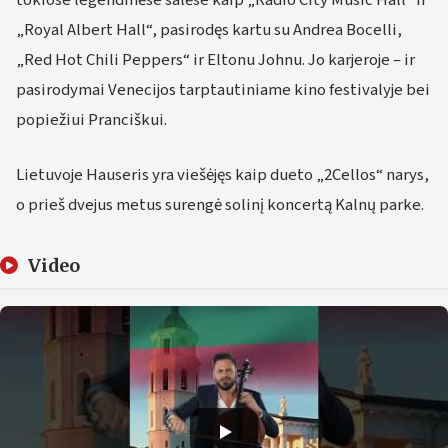
tokiose legendinėse salėse kaip „Radio City Music Hall“ ir
„Royal Albert Hall“, pasirodęs kartu su Andrea Bocelli,
„Red Hot Chili Peppers“ ir Eltonu Johnu. Jo karjeroje – ir
pasirodymai Venecijos tarptautiniame kino festivalyje bei
popiežiui Pranciškui.
Lietuvoje Hauseris yra viešėjęs kaip dueto „2Cellos“ narys,
o prieš dvejus metus surengė solinį koncertą Kalnų parke.
Video