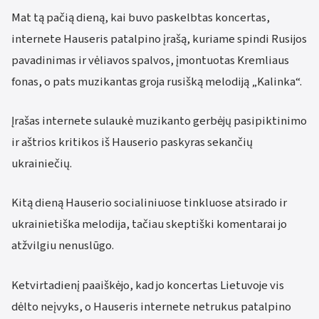
Mat tą pačią dieną, kai buvo paskelbtas koncertas,
internete Hauseris patalpino įrašą, kuriame spindi Rusijos
pavadinimas ir vėliavos spalvos, įmontuotas Kremliaus
fonas, o pats muzikantas groja rusišką melodiją „Kalinka“.
Įrašas internete sulaukė muzikanto gerbėjų pasipiktinimo
ir aštrios kritikos iš Hauserio paskyras sekančių
ukrainiečių.
Kitą dieną Hauserio socialiniuose tinkluose atsirado ir
ukrainietiška melodija, tačiau skeptiški komentarai jo
atžvilgiu nenuslūgo.
Ketvirtadienį paaiškėjo, kad jo koncertas Lietuvoje vis
dėlto neįvyks, o Hauseris internete netrukus patalpino