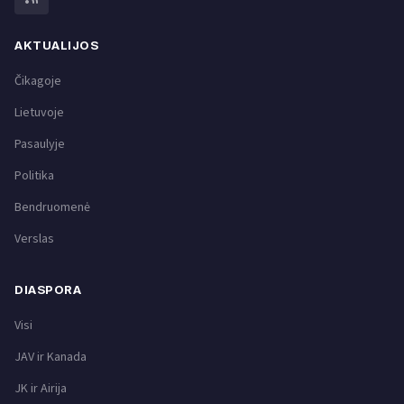
AKTUALIJOS
Čikagoje
Lietuvoje
Pasaulyje
Politika
Bendruomenė
Verslas
DIASPORA
Visi
JAV ir Kanada
JK ir Airija