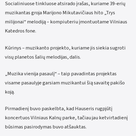
Socialiniuose tinkluose atsirado įrašas, kuriame 39-erių
muzikantas groja Marijono Mikutavičiaus hito „Trys
milijonai“ melodiją – kompiuteriu įmontuotame Vilniaus
Katedros fone.
Kūrinys – muzikanto projekto, kuriame jis siekia sugroti
visų planetos šalių melodijas, dalis.
„Muzika vienija pasaulį“ – taip pavadintas projektas
visame pasaulyje garsiam muzikantui šią savaitę pakišo
koją.
Pirmadienį buvo paskelbta, kad Hauseris rugpjūtį
koncertuos Vilniaus Kalnų parke, tačiau jau ketvirtadienį
būsimas pasirodymas buvo atšauktas.