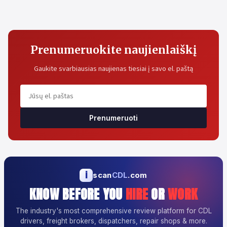
Prenumeruokite naujienlaiškį
Gaukite svarbiausias naujienas tiesiai į savo el. paštą
Prenumeruoti
i
scan
CDL
.com
KNOW BEFORE YOU
HIRE
OR
WORK
The industry's most comprehensive review platform for CDL
drivers, freight brokers, dispatchers, repair shops & more.