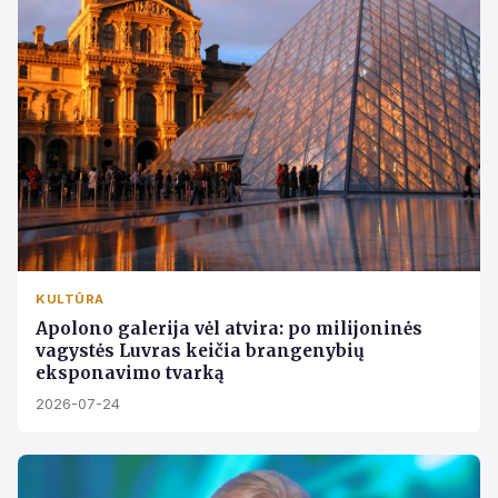
KULTŪRA
Apolono galerija vėl atvira: po milijoninės
vagystės Luvras keičia brangenybių
eksponavimo tvarką
2026-07-24