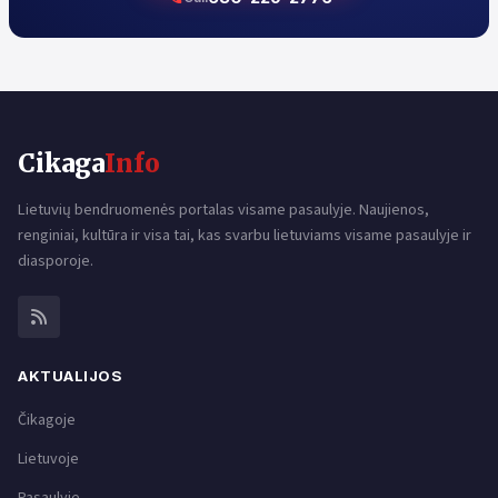
Cikaga
Info
Lietuvių bendruomenės portalas visame pasaulyje. Naujienos,
renginiai, kultūra ir visa tai, kas svarbu lietuviams visame pasaulyje ir
diasporoje.
AKTUALIJOS
Čikagoje
Lietuvoje
Pasaulyje