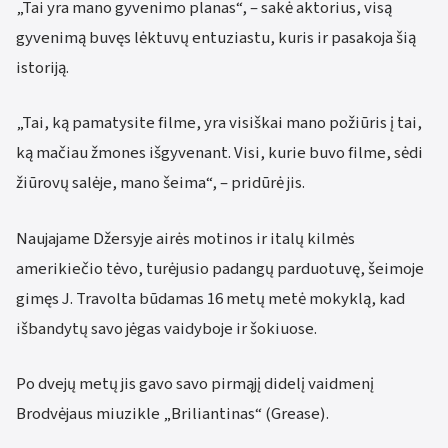
„Tai yra mano gyvenimo planas“, – sakė aktorius, visą
gyvenimą buvęs lėktuvų entuziastu, kuris ir pasakoja šią
istoriją.
„Tai, ką pamatysite filme, yra visiškai mano požiūris į tai,
ką mačiau žmones išgyvenant. Visi, kurie buvo filme, sėdi
žiūrovų salėje, mano šeima“, – pridūrė jis.
Naujajame Džersyje airės motinos ir italų kilmės
amerikiečio tėvo, turėjusio padangų parduotuvę, šeimoje
gimęs J. Travolta būdamas 16 metų metė mokyklą, kad
išbandytų savo jėgas vaidyboje ir šokiuose.
Po dvejų metų jis gavo savo pirmąjį didelį vaidmenį
Brodvėjaus miuzikle „Briliantinas“ (Grease).