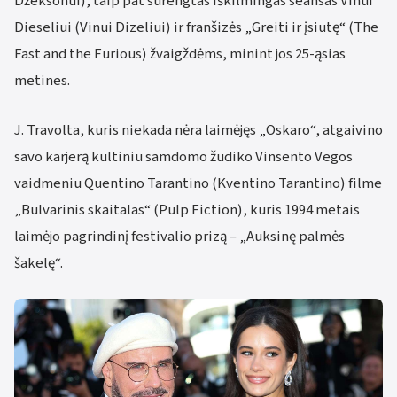
Džeksonui), taip pat surengtas iškilmingas seansas Vinui
Dieseliui (Vinui Dizeliui) ir franšizės „Greiti ir įsiutę“ (The
Fast and the Furious) žvaigždėms, minint jos 25-ąsias
metines.
J. Travolta, kuris niekada nėra laimėjęs „Oskaro“, atgaivino
savo karjerą kultiniu samdomo žudiko Vinsento Vegos
vaidmeniu Quentino Tarantino (Kventino Tarantino) filme
„Bulvarinis skaitalas“ (Pulp Fiction), kuris 1994 metais
laimėjo pagrindinį festivalio prizą – „Auksinę palmės
šakelę“.