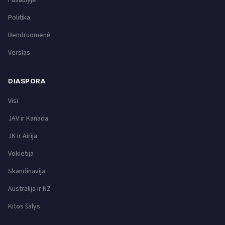
Politika
Bendruomenė
Verslas
DIASPORA
Visi
JAV ir Kanada
JK ir Airija
Vokietija
Skandinavija
Australija ir NZ
Kitos šalys