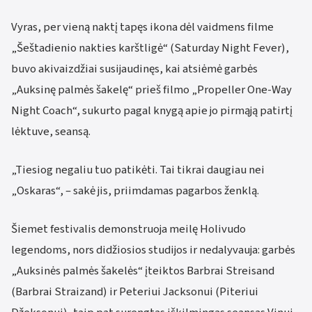
Vyras, per vieną naktį tapęs ikona dėl vaidmens filme
„Šeštadienio nakties karštligė“ (Saturday Night Fever),
buvo akivaizdžiai susijaudinęs, kai atsiėmė garbės
„Auksinę palmės šakelę“ prieš filmo „Propeller One-Way
Night Coach“, sukurto pagal knygą apie jo pirmąją patirtį
lėktuve, seansą.
„Tiesiog negaliu tuo patikėti. Tai tikrai daugiau nei
„Oskaras“, – sakė jis, priimdamas pagarbos ženklą.
Šiemet festivalis demonstruoja meilę Holivudo
legendoms, nors didžiosios studijos ir nedalyvauja: garbės
„Auksinės palmės šakelės“ įteiktos Barbrai Streisand
(Barbrai Straizand) ir Peteriui Jacksonui (Piteriui