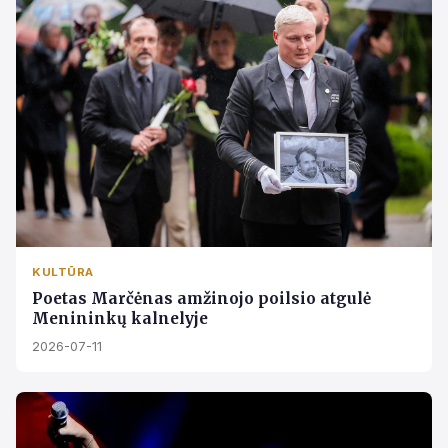
KULTŪRA
Poetas Marčėnas amžinojo poilsio atgulė
Menininkų kalnelyje
2026-07-11