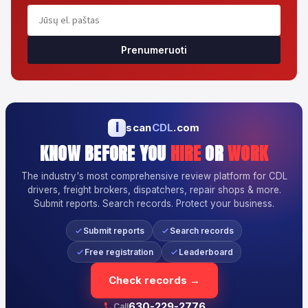
Prenumeruoti
i
scan
CDL
.com
KNOW BEFORE YOU
HIRE
OR
WORK
The industry's most comprehensive review platform for CDL
drivers, freight brokers, dispatchers, repair shops & more.
Submit reports. Search records. Protect your business.
Submit reports
Search records
Free registration
Leaderboard
Check records →
630-229-2776
Call