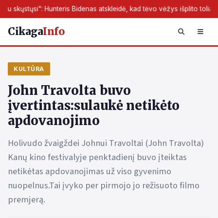
eris Bidenas atskleidė, kad tėvo vėžys išplito toliau
JAV darb
Cikaga
Info
KULTŪRA
John Travolta buvo
įvertintas:sulaukė netikėto
apdovanojimo
Holivudo žvaigždei Johnui Travoltai (John Travolta)
Kanų kino festivalyje penktadienį buvo įteiktas
netikėtas apdovanojimas už viso gyvenimo
nuopelnus.Tai įvyko per pirmojo jo režisuoto filmo
premjerą.