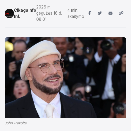
2026 m.
Čikagainfo
4 min.
gegužės 16 d.
Inf.
skaitymo
08:01
John Travolta