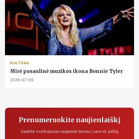
KULTŪRA
Mirė pasaulinė muzikos ikona Bonnie Tyler
2026-07-09
Prenumeruokite naujienlaiškį
Gaukite svarbiausias naujienas tiesiai į savo el. paštą