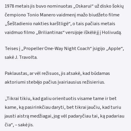
1978 metais jis buvo nominuotas „Oskarui“ už disko šokių
čempiono Tonio Manero vaidmenį mažo biudžeto filme
„Šeštadienio nakties karštligė“, o tais pačiais metais
vaidmuo filmo „Briliantinas“ versijoje iškėlė jį į Holivudą.
Teises į „Propeller One-Way Night Coach“ įsigijo „Apple“,
sakė J. Travolta.
Paklaustas, ar vėl režisuos, jis atsakė, kad būdamas
aktoriumi stebėjo pačius įvairiausius režisierius.
„Tikrai tikiu, kad galiu orientuotis visame tame ir bet
kame, ką pasirinkčiau daryti, bet tikrai jaučiu, kad turiu
jausti aistrą medžiagai, jog vėl padaryčiau tai, ką padariau
čia“, – sakė jis.