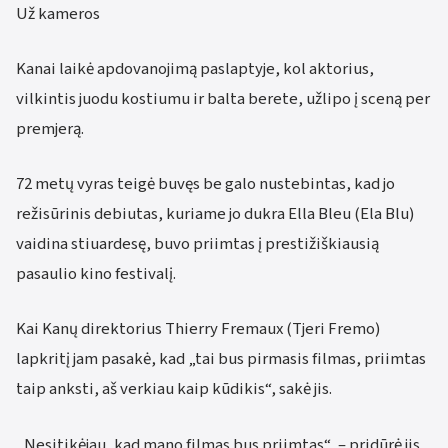
Už kameros
Kanai laikė apdovanojimą paslaptyje, kol aktorius,
vilkintis juodu kostiumu ir balta berete, užlipo į sceną per
premjerą.
72 metų vyras teigė buvęs be galo nustebintas, kad jo
režisūrinis debiutas, kuriame jo dukra Ella Bleu (Ela Blu)
vaidina stiuardesę, buvo priimtas į prestižiškiausią
pasaulio kino festivalį.
Kai Kanų direktorius Thierry Fremaux (Tjeri Fremo)
lapkritį jam pasakė, kad „tai bus pirmasis filmas, priimtas
taip anksti, aš verkiau kaip kūdikis“, sakė jis.
„Nesitikėjau, kad mano filmas bus priimtas“, – pridūrė jis.