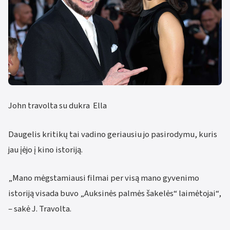
John travolta su dukra Ella
Daugelis kritikų tai vadino geriausiu jo pasirodymu, kuris
jau įėjo į kino istoriją.
„Mano mėgstamiausi filmai per visą mano gyvenimo
istoriją visada buvo „Auksinės palmės šakelės“ laimėtojai“,
– sakė J. Travolta.