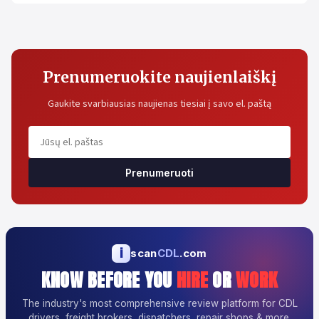
Prenumeruokite naujienlaiškį
Gaukite svarbiausias naujienas tiesiai į savo el. paštą
Prenumeruoti
i
scan
CDL
.com
KNOW BEFORE YOU
HIRE
OR
WORK
The industry's most comprehensive review platform for CDL
drivers, freight brokers, dispatchers, repair shops & more.