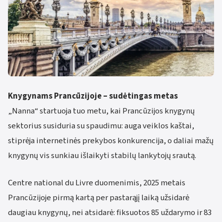
Knygynams Prancūzijoje – sudėtingas metas
„Nanna“ startuoja tuo metu, kai Prancūzijos knygynų
sektorius susiduria su spaudimu: auga veiklos kaštai,
stiprėja internetinės prekybos konkurencija, o daliai mažų
knygynų vis sunkiau išlaikyti stabilų lankytojų srautą.
Centre national du Livre duomenimis, 2025 metais
Prancūzijoje pirmą kartą per pastarąjį laiką užsidarė
daugiau knygynų, nei atsidarė: fiksuotos 85 uždarymo ir 83