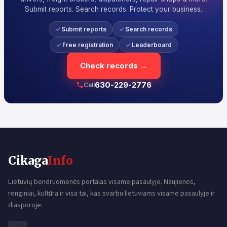
Submit reports. Search records. Protect your business.
Submit reports
Search records
Free registration
Leaderboard
Check records →
630-229-2776
Call
Cikaga
Info
Lietuvių bendruomenės portalas visame pasaulyje. Naujienos,
renginiai, kultūra ir visa tai, kas svarbu lietuviams visame pasaulyje ir
diasporoje.