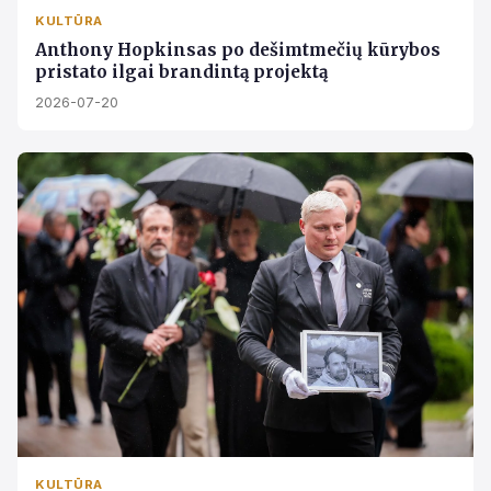
KULTŪRA
Anthony Hopkinsas po dešimtmečių kūrybos
pristato ilgai brandintą projektą
2026-07-20
KULTŪRA