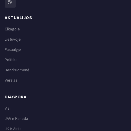
AKTUALIJOS
Čikagoje
Lietuvoje
Pasaulyje
Politika
Bendruomenė
Verslas
DIASPORA
Visi
JAV ir Kanada
JK ir Airija