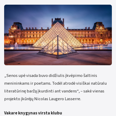
„Senos upė visada buvo didžiulis įkvėpimo šaltinis
menininkams ir poetams. Todėl atrodė visiškai natūralu
literatūrinę baržą įkurdinti ant vandens“, – sakė vienas
projekto įkūrėjų Nicolas Laugero Lasserre.
Vakare knygynas virsta klubu