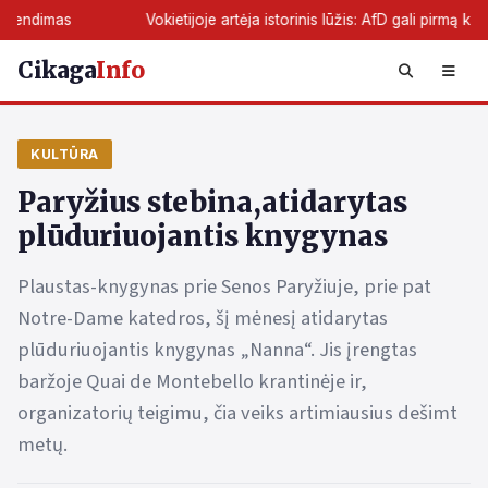
Vokietijoje artėja istorinis lūžis: AfD gali pirmą kartą perimti žemė
Cikaga
Info
KULTŪRA
Paryžius stebina,atidarytas
plūduriuojantis knygynas
Plaustas-knygynas prie Senos Paryžiuje, prie pat
Notre-Dame katedros, šį mėnesį atidarytas
plūduriuojantis knygynas „Nanna“. Jis įrengtas
baržoje Quai de Montebello krantinėje ir,
organizatorių teigimu, čia veiks artimiausius dešimt
metų.