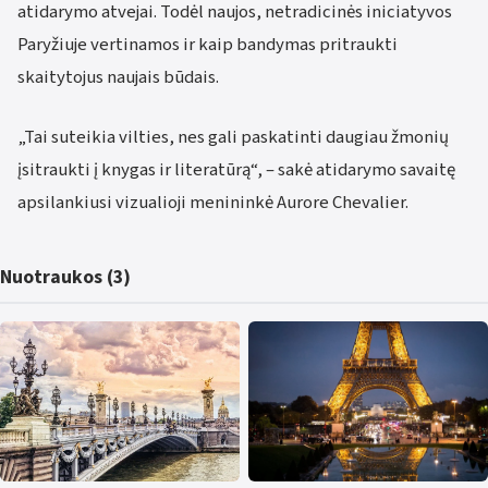
atidarymo atvejai. Todėl naujos, netradicinės iniciatyvos
Paryžiuje vertinamos ir kaip bandymas pritraukti
skaitytojus naujais būdais.
„Tai suteikia vilties, nes gali paskatinti daugiau žmonių
įsitraukti į knygas ir literatūrą“, – sakė atidarymo savaitę
apsilankiusi vizualioji menininkė Aurore Chevalier.
Nuotraukos (3)