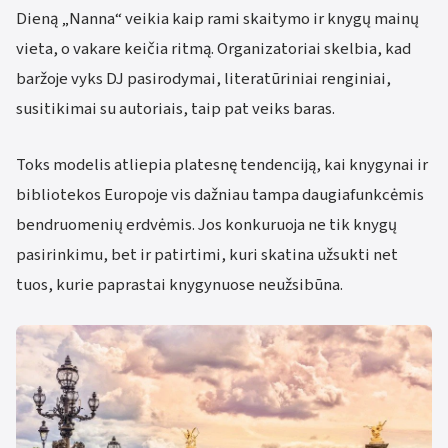
Dieną „Nanna“ veikia kaip rami skaitymo ir knygų mainų
vieta, o vakare keičia ritmą. Organizatoriai skelbia, kad
baržoje vyks DJ pasirodymai, literatūriniai renginiai,
susitikimai su autoriais, taip pat veiks baras.
Toks modelis atliepia platesnę tendenciją, kai knygynai ir
bibliotekos Europoje vis dažniau tampa daugiafunkcėmis
bendruomenių erdvėmis. Jos konkuruoja ne tik knygų
pasirinkimu, bet ir patirtimi, kuri skatina užsukti net
tuos, kurie paprastai knygynuose neužsibūna.