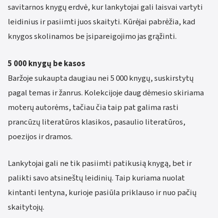
savitarnos knygų erdvė, kur lankytojai gali laisvai vartyti
leidinius ir pasiimti juos skaityti. Kūrėjai pabrėžia, kad
knygos skolinamos be įsipareigojimo jas grąžinti.
5 000 knygų be kasos
Baržoje sukaupta daugiau nei 5 000 knygų, suskirstytų
pagal temas ir žanrus. Kolekcijoje daug dėmesio skiriama
moterų autorėms, tačiau čia taip pat galima rasti
prancūzų literatūros klasikos, pasaulio literatūros,
poezijos ir dramos.
Lankytojai gali ne tik pasiimti patikusią knygą, bet ir
palikti savo atsineštų leidinių. Taip kuriama nuolat
kintanti lentyna, kurioje pasiūla priklauso ir nuo pačių
skaitytojų.