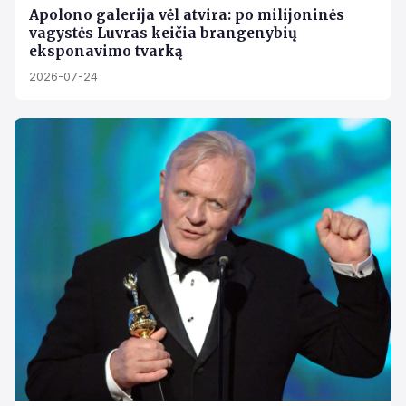
Apolono galerija vėl atvira: po milijoninės
vagystės Luvras keičia brangenybių
eksponavimo tvarką
2026-07-24