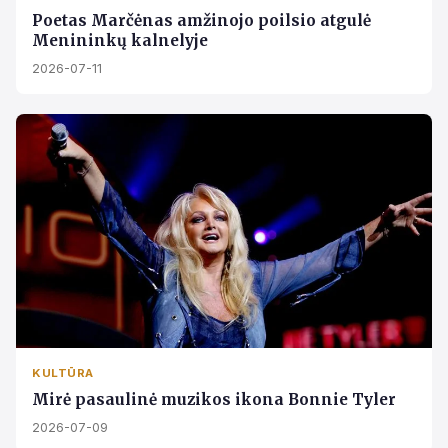
Poetas Marčėnas amžinojo poilsio atgulė
Menininkų kalnelyje
2026-07-11
KULTŪRA
Mirė pasaulinė muzikos ikona Bonnie Tyler
2026-07-09