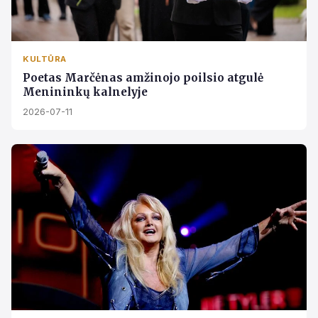
KULTŪRA
Poetas Marčėnas amžinojo poilsio atgulė
Menininkų kalnelyje
2026-07-11