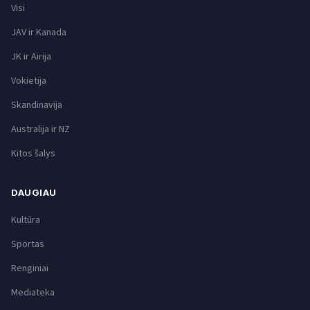
Visi
JAV ir Kanada
JK ir Airija
Vokietija
Skandinavija
Australija ir NZ
Kitos šalys
DAUGIAU
Kultūra
Sportas
Renginiai
Mediateka