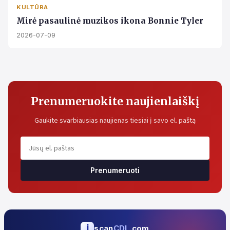
KULTŪRA
Mirė pasaulinė muzikos ikona Bonnie Tyler
2026-07-09
Prenumeruokite naujienlaiškį
Gaukite svarbiausias naujienas tiesiai į savo el. paštą
Prenumeruoti
i
scan
CDL
.com