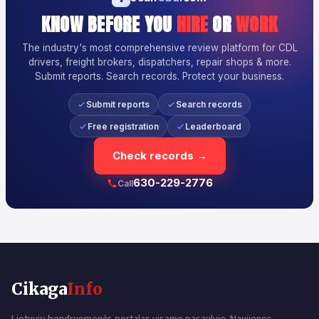
KNOW BEFORE YOU
HIRE
OR
WORK
The industry's most comprehensive review platform for CDL
drivers, freight brokers, dispatchers, repair shops & more.
Submit reports. Search records. Protect your business.
Submit reports
Search records
Free registration
Leaderboard
Check records →
630-229-2776
Call
Cikaga
Info
Lietuvių bendruomenės portalas visame pasaulyje. Naujienos,