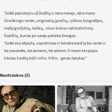
Todėl pasislepiu už žodžių ir nėra manęs, nėra mano
išraiškingo veido, originalių įpročių, ryškios biografijos,
mažų grožybių, laiškų... visos krūvos natūralistinių
šiukšlių, kurias po savęs palieka žmogus.
Todėl esu atjauta, supratimas ir bendra kančia be vardo ir
be pavardės, be asmens, be adreso. O mano terapijos
tikslas turėtų būti viltis. Viltis - geras dalykas."
Nuotraukos (3)