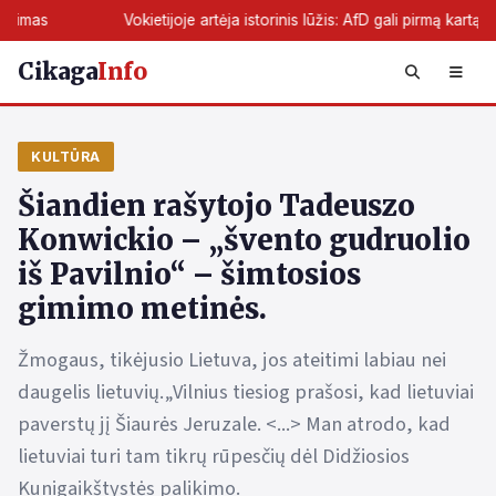
Vokietijoje artėja istorinis lūžis: AfD gali pirmą kartą perimti žemės 
Cikaga
Info
KULTŪRA
Šiandien rašytojo Tadeuszo
Konwickio – „švento gudruolio
iš Pavilnio“ – šimtosios
gimimo metinės.
Žmogaus, tikėjusio Lietuva, jos ateitimi labiau nei
daugelis lietuvių.„Vilnius tiesiog prašosi, kad lietuviai
paverstų jį Šiaurės Jeruzale. <...> Man atrodo, kad
lietuviai turi tam tikrų rūpesčių dėl Didžiosios
Kunigaikštystės palikimo.