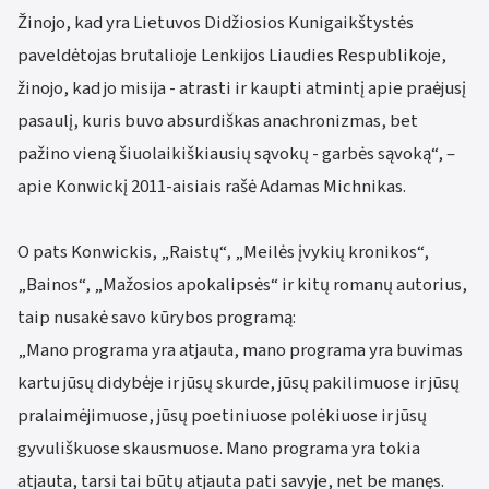
Žinojo, kad yra Lietuvos Didžiosios Kunigaikštystės
paveldėtojas brutalioje Lenkijos Liaudies Respublikoje,
žinojo, kad jo misija - atrasti ir kaupti atmintį apie praėjusį
pasaulį, kuris buvo absurdiškas anachronizmas, bet
pažino vieną šiuolaikiškiausių sąvokų - garbės sąvoką“, –
apie Konwickį 2011-aisiais rašė Adamas Michnikas.
O pats Konwickis, „Raistų“, „Meilės įvykių kronikos“,
„Bainos“, „Mažosios apokalipsės“ ir kitų romanų autorius,
taip nusakė savo kūrybos programą:
„Mano programa yra atjauta, mano programa yra buvimas
kartu jūsų didybėje ir jūsų skurde, jūsų pakilimuose ir jūsų
pralaimėjimuose, jūsų poetiniuose polėkiuose ir jūsų
gyvuliškuose skausmuose. Mano programa yra tokia
atjauta, tarsi tai būtų atjauta pati savyje, net be manęs.