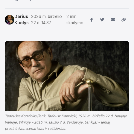
Darius
2026 m. birželio
2 min.
Kuolys
22 d. 14:37
skaitymo
Tadeušas Konvickis (lenk. Tadeusz Konwicki; 1926 m. birželio 22 d. Naujoje
Vilnioje, Vilniuje – 2015 m. sausio 7 d. Varšuvoje, Lenkija) – lenkų
prozininkas, scenaristas ir režisierius.