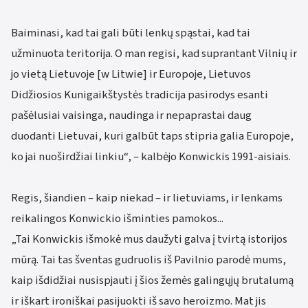
Baiminasi, kad tai gali būti lenkų spąstai, kad tai
užminuota teritorija. O man regisi, kad suprantant Vilnių ir
jo vietą Lietuvoje [w Litwie] ir Europoje, Lietuvos
Didžiosios Kunigaikštystės tradicija pasirodys esanti
pašėlusiai vaisinga, naudinga ir nepaprastai daug
duodanti Lietuvai, kuri galbūt taps stipria galia Europoje,
ko jai nuoširdžiai linkiu“, – kalbėjo Konwickis 1991-aisiais.
Regis, šiandien – kaip niekad – ir lietuviams, ir lenkams
reikalingos Konwickio išminties pamokos...
„Tai Konwickis išmokė mus daužyti galva į tvirtą istorijos
mūrą. Tai tas šventas gudruolis iš Pavilnio parodė mums,
kaip išdidžiai nusispjauti į šios žemės galingųjų brutalumą
ir iškart ironiškai pasijuokti iš savo heroizmo. Mat jis