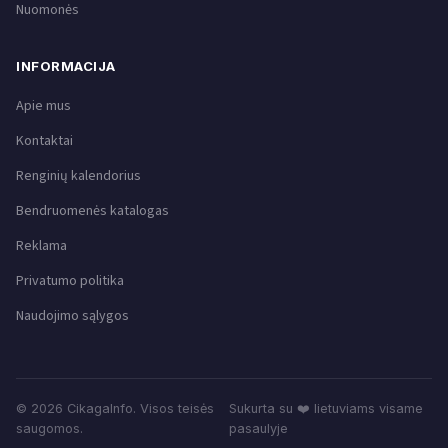
Nuomonės
INFORMACIJA
Apie mus
Kontaktai
Renginių kalendorius
Bendruomenės katalogas
Reklama
Privatumo politika
Naudojimo sąlygos
© 2026 CikagaInfo. Visos teisės
Sukurta su ❤️ lietuviams visame
saugomos.
pasaulyje