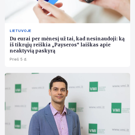
LIETUVOJE
Du eurai per mėnesį už tai, kad nesinaudoji: ką
iš tikrųjų reiškia „Payseros“ laiškas apie
neaktyvią paskyrą
Prieš 5 d.