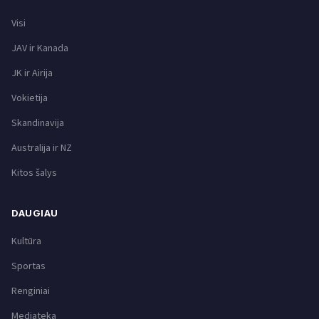
Visi
JAV ir Kanada
JK ir Airija
Vokietija
Skandinavija
Australija ir NZ
Kitos šalys
DAUGIAU
Kultūra
Sportas
Renginiai
Mediateka