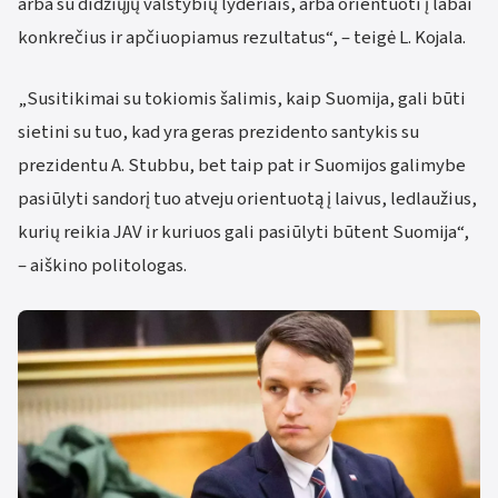
arba su didžiųjų valstybių lyderiais, arba orientuoti į labai
konkrečius ir apčiuopiamus rezultatus“, – teigė L. Kojala.
„Susitikimai su tokiomis šalimis, kaip Suomija, gali būti
sietini su tuo, kad yra geras prezidento santykis su
prezidentu A. Stubbu, bet taip pat ir Suomijos galimybe
pasiūlyti sandorį tuo atveju orientuotą į laivus, ledlaužius,
kurių reikia JAV ir kuriuos gali pasiūlyti būtent Suomija“,
– aiškino politologas.