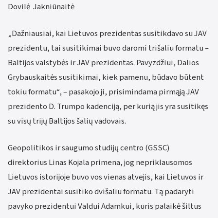
Dovilė Jakniūnaitė
„Dažniausiai, kai Lietuvos prezidentas susitikdavo su JAV
prezidentu, tai susitikimai buvo daromi trišaliu formatu –
Baltijos valstybės ir JAV prezidentas. Pavyzdžiui, Dalios
Grybauskaitės susitikimai, kiek pamenu, būdavo būtent
tokiu formatu“, – pasakojo ji, prisimindama pirmąją JAV
prezidento D. Trumpo kadenciją, per kurią jis yra susitikęs
su visų trijų Baltijos šalių vadovais.
Geopolitikos ir saugumo studijų centro (GSSC)
direktorius Linas Kojala primena, jog nepriklausomos
Lietuvos istorijoje buvo vos vienas atvejis, kai Lietuvos ir
JAV prezidentai susitiko dvišaliu formatu. Tą padaryti
pavyko prezidentui Valdui Adamkui, kuris palaikė šiltus