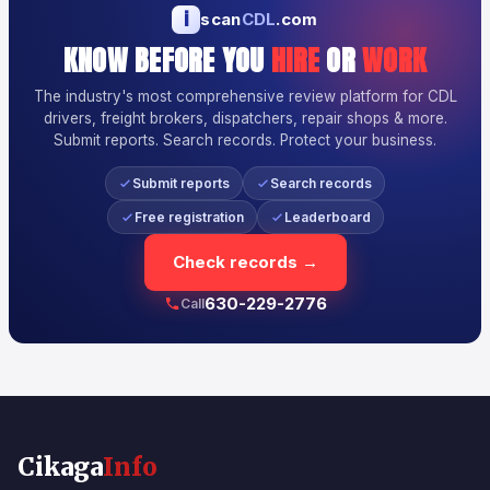
i
scan
CDL
.com
KNOW BEFORE YOU
HIRE
OR
WORK
The industry's most comprehensive review platform for CDL
drivers, freight brokers, dispatchers, repair shops & more.
Submit reports. Search records. Protect your business.
Submit reports
Search records
Free registration
Leaderboard
Check records →
630-229-2776
Call
Cikaga
Info