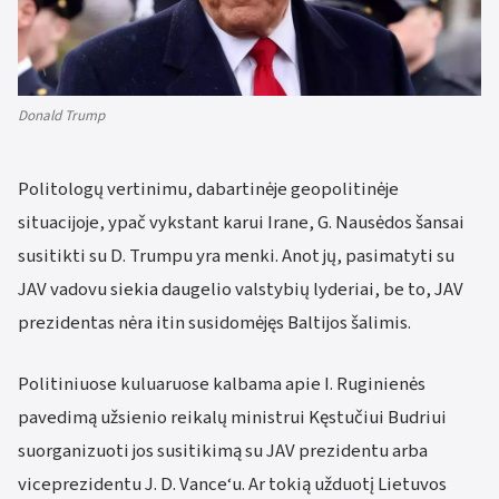
Donald Trump
Politologų vertinimu, dabartinėje geopolitinėje
situacijoje, ypač vykstant karui Irane, G. Nausėdos šansai
susitikti su D. Trumpu yra menki. Anot jų, pasimatyti su
JAV vadovu siekia daugelio valstybių lyderiai, be to, JAV
prezidentas nėra itin susidomėjęs Baltijos šalimis.
Politiniuose kuluaruose kalbama apie I. Ruginienės
pavedimą užsienio reikalų ministrui Kęstučiui Budriui
suorganizuoti jos susitikimą su JAV prezidentu arba
viceprezidentu J. D. Vance‘u. Ar tokią užduotį Lietuvos