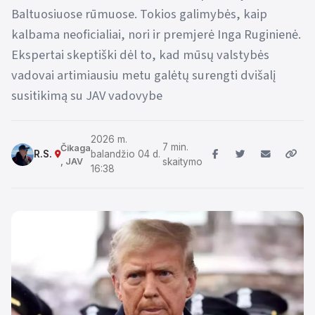
Baltuosiuose rūmuose. Tokios galimybės, kaip
kalbama neoficialiai, nori ir premjerė Inga Ruginienė.
Ekspertai skeptiški dėl to, kad mūsų valstybės
vadovai artimiausiu metu galėtų surengti dvišalį
susitikimą su JAV vadovybe
2026 m.
7 min.
Čikaga
R.S.
balandžio 04 d.
, JAV
skaitymo
16:38