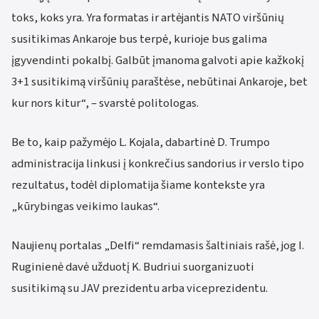
toks, koks yra. Yra formatas ir artėjantis NATO viršūnių
susitikimas Ankaroje bus terpė, kurioje bus galima
įgyvendinti pokalbį. Galbūt įmanoma galvoti apie kažkokį
3+1 susitikimą viršūnių paraštėse, nebūtinai Ankaroje, bet
kur nors kitur“, – svarstė politologas.
Be to, kaip pažymėjo L. Kojala, dabartinė D. Trumpo
administracija linkusi į konkrečius sandorius ir verslo tipo
rezultatus, todėl diplomatija šiame kontekste yra
„kūrybingas veikimo laukas“.
Naujienų portalas „Delfi“ remdamasis šaltiniais rašė, jog I.
Ruginienė davė užduotį K. Budriui suorganizuoti
susitikimą su JAV prezidentu arba viceprezidentu.