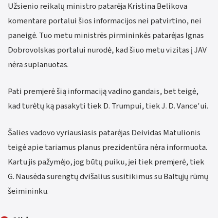
Užsienio reikalų ministro patarėja Kristina Belikova
komentare portalui šios informacijos nei patvirtino, nei
paneigė. Tuo metu ministrės pirmininkės patarėjas Ignas
Dobrovolskas portalui nurodė, kad šiuo metu vizitas į JAV
nėra suplanuotas.
Pati premjerė šią informaciją vadino gandais, bet teigė,
kad turėtų ką pasakyti tiek D. Trumpui, tiek J. D. Vance'ui.
Šalies vadovo vyriausiasis patarėjas Deividas Matulionis
teigė apie tariamus planus prezidentūra nėra informuota.
Kartu jis pažymėjo, jog būtų puiku, jei tiek premjerė, tiek
G. Nausėda surengtų dvišalius susitikimus su Baltųjų rūmų
šeimininku.