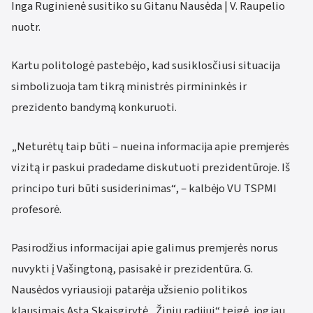
Inga Ruginienė susitiko su Gitanu Nausėda | V. Raupelio
nuotr.
Kartu politologė pastebėjo, kad susiklosčiusi situacija
simbolizuoja tam tikrą ministrės pirmininkės ir
prezidento bandymą konkuruoti.
„Neturėtų taip būti – nueina informacija apie premjerės
vizitą ir paskui pradedame diskutuoti prezidentūroje. Iš
principo turi būti susiderinimas“, – kalbėjo VU TSPMI
profesorė.
Pasirodžius informacijai apie galimus premjerės norus
nuvykti į Vašingtoną, pasisakė ir prezidentūra. G.
Nausėdos vyriausioji patarėja užsienio politikos
klausimais Asta Skaisgirytė „Žinių radijui“ teigė, jog jau