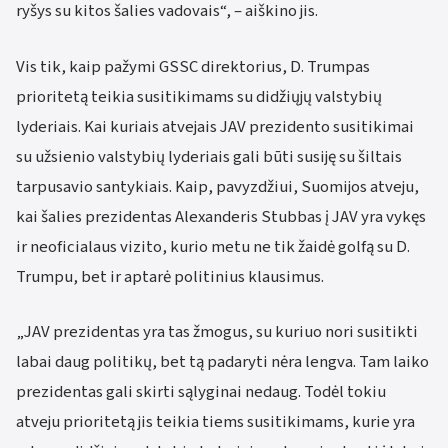
ryšys su kitos šalies vadovais“, – aiškino jis.
Vis tik, kaip pažymi GSSC direktorius, D. Trumpas
prioritetą teikia susitikimams su didžiųjų valstybių
lyderiais. Kai kuriais atvejais JAV prezidento susitikimai
su užsienio valstybių lyderiais gali būti susiję su šiltais
tarpusavio santykiais. Kaip, pavyzdžiui, Suomijos atveju,
kai šalies prezidentas Alexanderis Stubbas į JAV yra vykęs
ir neoficialaus vizito, kurio metu ne tik žaidė golfą su D.
Trumpu, bet ir aptarė politinius klausimus.
„JAV prezidentas yra tas žmogus, su kuriuo nori susitikti
labai daug politikų, bet tą padaryti nėra lengva. Tam laiko
prezidentas gali skirti sąlyginai nedaug. Todėl tokiu
atveju prioritetą jis teikia tiems susitikimams, kurie yra