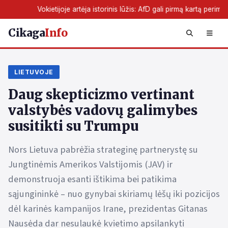
oje artėja istorinis lūžis: AfD gali pirmą kartą perimti žemės valdžią
Cikaga
Info
LIETUVOJE
Daug skepticizmo vertinant
valstybės vadovų galimybes
susitikti su Trumpu
Nors Lietuva pabrėžia strateginę partnerystę su
Jungtinėmis Amerikos Valstijomis (JAV) ir
demonstruoja esanti ištikima bei patikima
sąjungininkė – nuo gynybai skiriamų lėšų iki pozicijos
dėl karinės kampanijos Irane, prezidentas Gitanas
Nausėda dar nesulaukė kvietimo apsilankyti