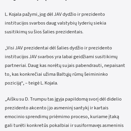
L. Kojala pažymi, jog dėl JAV dydžio ir prezidento
institucijos svarbos daug valstybių lyderių siekia
susitikimų su šios šalies prezidentais.
„Visi JAV prezidentai dėl šalies dydžio ir prezidento
institucijos JAV svarbos yra labai geidžiami susitikimų
partneriai. Daug kas norėtų su jais pabendrauti, nepaisant
to, kas konkrečiai užima Baltųjų rūmų šeimininko
poziciją“, – teigė L. Kojala.
„Aišku su D. Trumpu tas įgyja papildomą svorį dėl didelio
prezidento akcento į jo asmeninį santykį ir kartais
emocinio sprendimų priėmimo proceso, kuriame įtaką
gali turėti konkretūs pokalbiai ir susiformavęs asmeninis