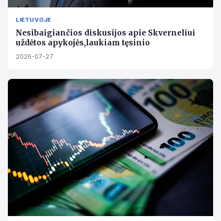
LIETUVOJE
Nesibaigiančios diskusijos apie Skverneliui
uždėtos apykojės,laukiam tęsinio
2026-07-27