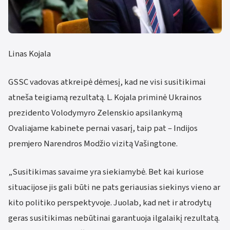
Linas Kojala
GSSC vadovas atkreipė dėmesį, kad ne visi susitikimai
atneša teigiamą rezultatą. L. Kojala priminė Ukrainos
prezidento Volodymyro Zelenskio apsilankymą
Ovaliajame kabinete pernai vasarį, taip pat – Indijos
premjero Narendros Modžio vizitą Vašingtone.
„Susitikimas savaime yra siekiamybė. Bet kai kuriose
situacijose jis gali būti ne pats geriausias siekinys vieno ar
kito politiko perspektyvoje. Juolab, kad net ir atrodytų
geras susitikimas nebūtinai garantuoja ilgalaikį rezultatą.