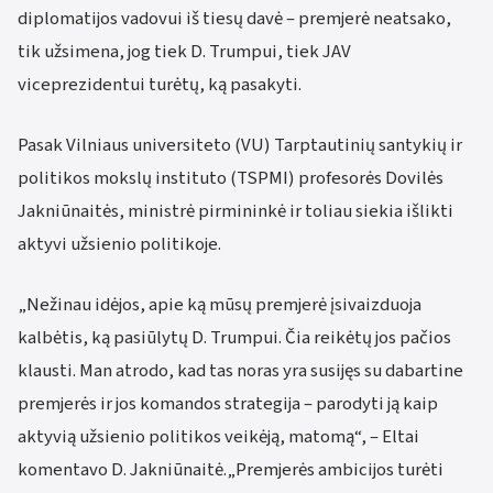
diplomatijos vadovui iš tiesų davė – premjerė neatsako,
tik užsimena, jog tiek D. Trumpui, tiek JAV
viceprezidentui turėtų, ką pasakyti.
Pasak Vilniaus universiteto (VU) Tarptautinių santykių ir
politikos mokslų instituto (TSPMI) profesorės Dovilės
Jakniūnaitės, ministrė pirmininkė ir toliau siekia išlikti
aktyvi užsienio politikoje.
„Nežinau idėjos, apie ką mūsų premjerė įsivaizduoja
kalbėtis, ką pasiūlytų D. Trumpui. Čia reikėtų jos pačios
klausti. Man atrodo, kad tas noras yra susijęs su dabartine
premjerės ir jos komandos strategija – parodyti ją kaip
aktyvią užsienio politikos veikėją, matomą“, – Eltai
komentavo D. Jakniūnaitė.„Premjerės ambicijos turėti