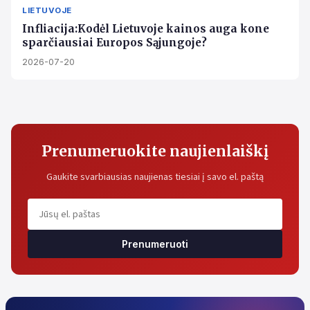
LIETUVOJE
Infliacija:Kodėl Lietuvoje kainos auga kone
sparčiausiai Europos Sąjungoje?
2026-07-20
Prenumeruokite naujienlaiškį
Gaukite svarbiausias naujienas tiesiai į savo el. paštą
Prenumeruoti