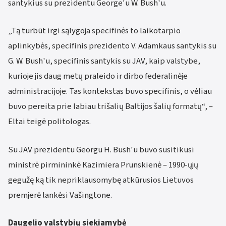
santykius su prezidentu George'u W. Bush'u.
„Tą turbūt irgi sąlygoja specifinės to laikotarpio
aplinkybės, specifinis prezidento V. Adamkaus santykis su
G. W. Bush'u, specifinis santykis su JAV, kaip valstybe,
kurioje jis daug metų praleido ir dirbo federalinėje
administracijoje. Tas kontekstas buvo specifinis, o vėliau
buvo pereita prie labiau trišalių Baltijos šalių formatų“, –
Eltai teigė politologas.
Su JAV prezidentu Georgu H. Bush'u buvo susitikusi
ministrė pirmininkė Kazimiera Prunskienė – 1990-ųjų
gegužę ką tik nepriklausomybę atkūrusios Lietuvos
premjerė lankėsi Vašingtone.
Daugelio valstybių siekiamybė