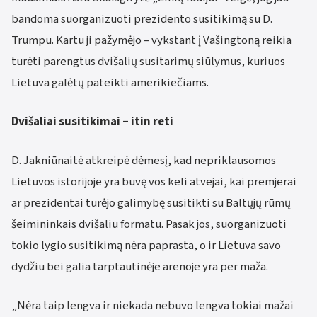
bandoma suorganizuoti prezidento susitikimą su D.
Trumpu. Kartu ji pažymėjo – vykstant į Vašingtoną reikia
turėti parengtus dvišalių susitarimų siūlymus, kuriuos
Lietuva galėtų pateikti amerikiečiams.
Dvišaliai susitikimai – itin reti
D. Jakniūnaitė atkreipė dėmesį, kad nepriklausomos
Lietuvos istorijoje yra buvę vos keli atvejai, kai premjerai
ar prezidentai turėjo galimybę susitikti su Baltųjų rūmų
šeimininkais dvišaliu formatu. Pasak jos, suorganizuoti
tokio lygio susitikimą nėra paprasta, o ir Lietuva savo
dydžiu bei galia tarptautinėje arenoje yra per maža.
„Nėra taip lengva ir niekada nebuvo lengva tokiai mažai