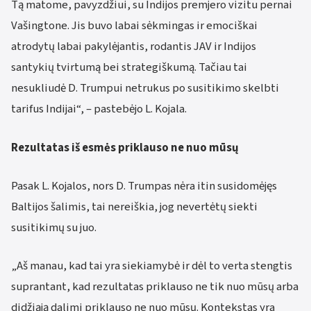
Tą matome, pavyzdžiui, su Indijos premjero vizitu pernai
Vašingtone. Jis buvo labai sėkmingas ir emociškai
atrodytų labai pakylėjantis, rodantis JAV ir Indijos
santykių tvirtumą bei strategiškumą. Tačiau tai
nesukliudė D. Trumpui netrukus po susitikimo skelbti
tarifus Indijai“, – pastebėjo L. Kojala.
Rezultatas iš esmės priklauso ne nuo mūsų
Pasak L. Kojalos, nors D. Trumpas nėra itin susidomėjęs
Baltijos šalimis, tai nereiškia, jog nevertėtų siekti
susitikimų su juo.
„Aš manau, kad tai yra siekiamybė ir dėl to verta stengtis
suprantant, kad rezultatas priklauso ne tik nuo mūsų arba
didžiąją dalimi priklauso ne nuo mūsų. Kontekstas yra