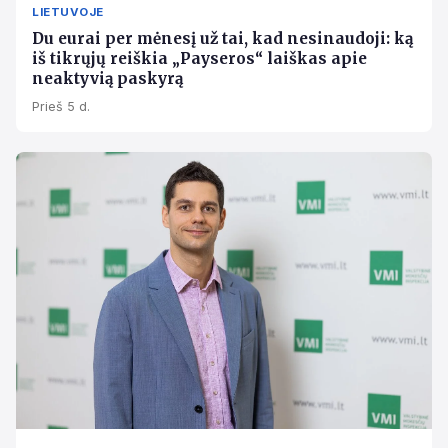
LIETUVOJE
Du eurai per mėnesį už tai, kad nesinaudoji: ką
iš tikrųjų reiškia „Payseros“ laiškas apie
neaktyvią paskyrą
Prieš 5 d.