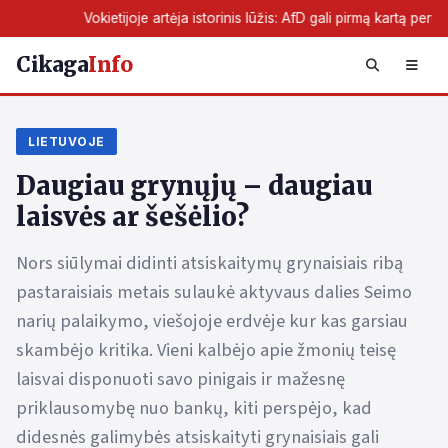
etijoje artėja istorinis lūžis: AfD gali pirmą kartą perimti žemės valdžią
Cikaga
Info
LIETUVOJE
Daugiau grynųjų – daugiau
laisvės ar šešėlio?
Nors siūlymai didinti atsiskaitymų grynaisiais ribą
pastaraisiais metais sulaukė aktyvaus dalies Seimo
narių palaikymo, viešojoje erdvėje kur kas garsiau
skambėjo kritika. Vieni kalbėjo apie žmonių teisę
laisvai disponuoti savo pinigais ir mažesnę
priklausomybę nuo bankų, kiti perspėjo, kad
didesnės galimybės atsiskaityti grynaisiais gali