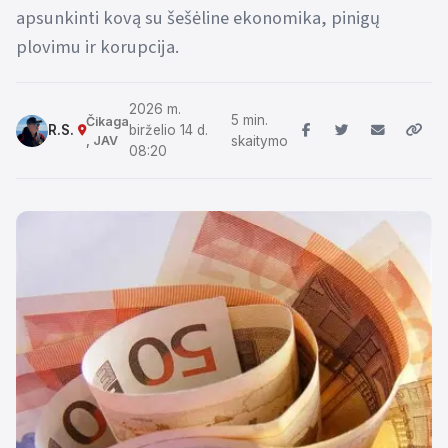
apsunkinti kovą su šešėline ekonomika, pinigų
plovimu ir korupcija.
2026 m.
5 min.
Čikaga
R.S.
birželio 14 d.
, JAV
skaitymo
08:20