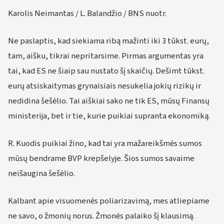
Karolis Neimantas / L. Balandžio / BNS nuotr.
Ne paslaptis, kad siekiama ribą mažinti iki 3 tūkst. eurų,
tam, aišku, tikrai nepritarsime. Pirmas argumentas yra
tai, kad ES ne šiaip sau nustato šį skaičių. Dešimt tūkst.
eurų atsiskaitymas grynaisiais nesukelia jokių rizikų ir
nedidina šešėlio. Tai aiškiai sako ne tik ES, mūsų Finansų
ministerija, bet ir tie, kurie puikiai supranta ekonomiką.
R. Kuodis puikiai žino, kad tai yra mažareikšmės sumos
mūsų bendrame BVP krepšelyje. Šios sumos savaime
neišaugina šešėlio.
Kalbant apie visuomenės poliarizavimą, mes atliepiame
ne savo, o žmonių norus. Žmonės palaiko šį klausimą.