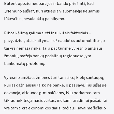
Būtent opozicinės partijos ir bando priešinti, kad
„Nemuno aušra“, kuri atliepia visuomenėje keliamus
lūkesčius, nesulauktų palaikymo.
Ribos kėlimą galima sieti ir su kitais faktoriais –
pavyzdžiui, atsiskaitymais už naudotus automobilius, o
tai yra nemaža rinka. Taip pat turime vyresnio amžiaus
žmonių, mažėja bankų padalinių regionuose, yra
bankomatų problemų.
Vyresnio amžiaus žmonės turi tam tikrą kiekį santaupų,
kurias dažniausiai laiko ne banke, o pas save. Tas lėšas jie
dovanoja, atiduoda giminaičiams, iš jų perkamas tam
tikras nekilnojamasis turtas, mokami pradiniai įnašai. Tai
yra tam tikra ekonomikos dalis, tačiau ji savaime šešėlio