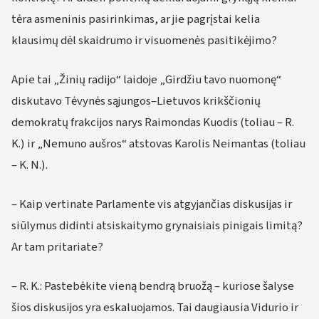
tėra asmeninis pasirinkimas, ar jie pagrįstai kelia
klausimų dėl skaidrumo ir visuomenės pasitikėjimo?
Apie tai „Žinių radijo“ laidoje „Girdžiu tavo nuomonę“
diskutavo Tėvynės sąjungos–Lietuvos krikščionių
demokratų frakcijos narys Raimondas Kuodis (toliau – R.
K.) ir „Nemuno aušros“ atstovas Karolis Neimantas (toliau
– K. N.).
– Kaip vertinate Parlamente vis atgyjančias diskusijas ir
siūlymus didinti atsiskaitymo grynaisiais pinigais limitą?
Ar tam pritariate?
– R. K.: Pastebėkite vieną bendrą bruožą – kuriose šalyse
šios diskusijos yra eskaluojamos. Tai daugiausia Vidurio ir