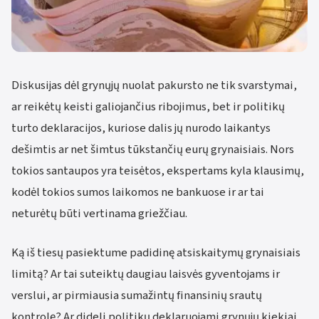
Diskusijas dėl grynųjų nuolat pakursto ne tik svarstymai,
ar reikėtų keisti galiojančius ribojimus, bet ir politikų
turto deklaracijos, kuriose dalis jų nurodo laikantys
dešimtis ar net šimtus tūkstančių eurų grynaisiais. Nors
tokios santaupos yra teisėtos, ekspertams kyla klausimų,
kodėl tokios sumos laikomos ne bankuose ir ar tai
neturėtų būti vertinama griežčiau.
Ką iš tiesų pasiektume padidinę atsiskaitymų grynaisiais
limitą? Ar tai suteiktų daugiau laisvės gyventojams ir
verslui, ar pirmiausia sumažintų finansinių srautų
kontrolę? Ar dideli politikų deklaruojami grynųjų kiekiai