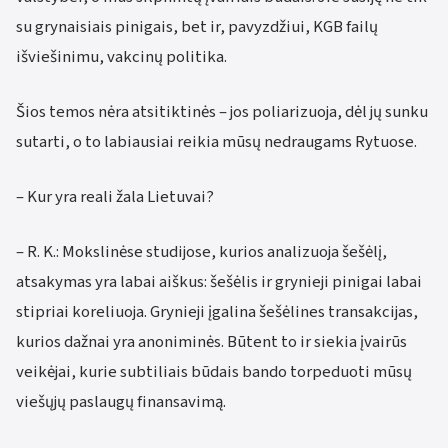
su grynaisiais pinigais, bet ir, pavyzdžiui, KGB failų
išviešinimu, vakcinų politika.
Šios temos nėra atsitiktinės – jos poliarizuoja, dėl jų sunku
sutarti, o to labiausiai reikia mūsų nedraugams Rytuose.
– Kur yra reali žala Lietuvai?
– R. K.: Mokslinėse studijose, kurios analizuoja šešėlį,
atsakymas yra labai aiškus: šešėlis ir grynieji pinigai labai
stipriai koreliuoja. Grynieji įgalina šešėlines transakcijas,
kurios dažnai yra anoniminės. Būtent to ir siekia įvairūs
veikėjai, kurie subtiliais būdais bando torpeduoti mūsų
viešųjų paslaugų finansavimą.