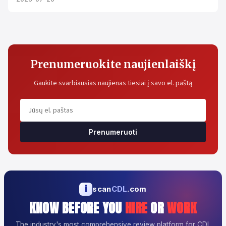
Prenumeruokite naujienlaiškį
Gaukite svarbiausias naujienas tiesiai į savo el. paštą
Prenumeruoti
i
scan
CDL
.com
KNOW BEFORE YOU
HIRE
OR
WORK
The industry's most comprehensive review platform for CDL