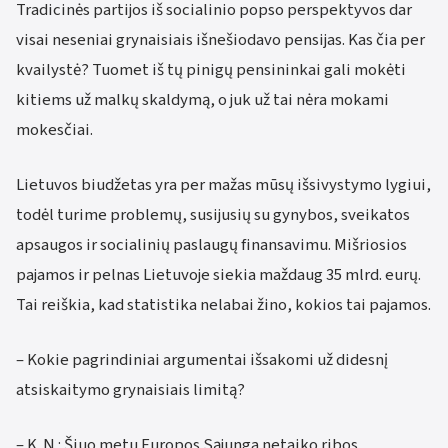
Tradicinės partijos iš socialinio popso perspektyvos dar
visai neseniai grynaisiais išnešiodavo pensijas. Kas čia per
kvailystė? Tuomet iš tų pinigų pensininkai gali mokėti
kitiems už malkų skaldymą, o juk už tai nėra mokami
mokesčiai.
Lietuvos biudžetas yra per mažas mūsų išsivystymo lygiui,
todėl turime problemų, susijusių su gynybos, sveikatos
apsaugos ir socialinių paslaugų finansavimu. Mišriosios
pajamos ir pelnas Lietuvoje siekia maždaug 35 mlrd. eurų.
Tai reiškia, kad statistika nelabai žino, kokios tai pajamos.
– Kokie pagrindiniai argumentai išsakomi už didesnį
atsiskaitymo grynaisiais limitą?
– K. N.: Šiuo metu Europos Sąjunga netaiko ribos