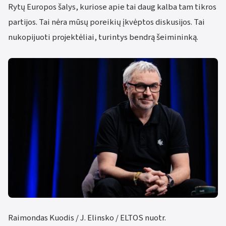
Rytų Europos šalys, kuriose apie tai daug kalba tam tikros
partijos. Tai nėra mūsų poreikių įkvėptos diskusijos. Tai
nukopijuoti projektėliai, turintys bendrą šeimininką.
Raimondas Kuodis / J. Elinsko / ELTOS nuotr.