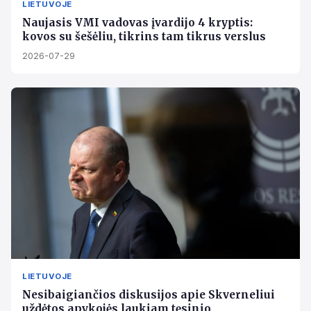
LIETUVOJE
Naujasis VMI vadovas įvardijo 4 kryptis:
kovos su šešėliu, tikrins tam tikrus verslus
2026-07-29
LIETUVOJE
Nesibaigiančios diskusijos apie Skverneliui
uždėtos apykojės,laukiam tęsinio