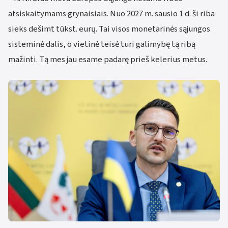
atsiskaitymams grynaisiais. Nuo 2027 m. sausio 1 d. ši riba
sieks dešimt tūkst. eurų. Tai visos monetarinės sąjungos
sisteminė dalis, o vietinė teisė turi galimybę tą ribą
mažinti. Tą mes jau esame padarę prieš kelerius metus.