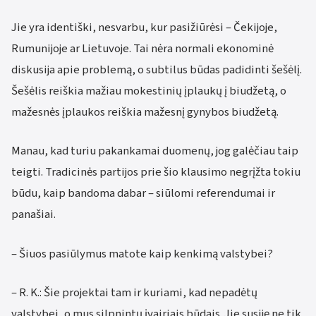
Jie yra identiški, nesvarbu, kur pasižiūrėsi – Čekijoje,
Rumunijoje ar Lietuvoje. Tai nėra normali ekonominė
diskusija apie problemą, o subtilus būdas padidinti šešėlį.
Šešėlis reiškia mažiau mokestinių įplaukų į biudžetą, o
mažesnės įplaukos reiškia mažesnį gynybos biudžetą.
Manau, kad turiu pakankamai duomenų, jog galėčiau taip
teigti. Tradicinės partijos prie šio klausimo negrįžta tokiu
būdu, kaip bandoma dabar – siūlomi referendumai ir
panašiai.
– Šiuos pasiūlymus matote kaip kenkimą valstybei?
– R. K.: Šie projektai tam ir kuriami, kad nepadėtų
valstybei, o mus silpnintų įvairiais būdais. Jie susiję ne tik