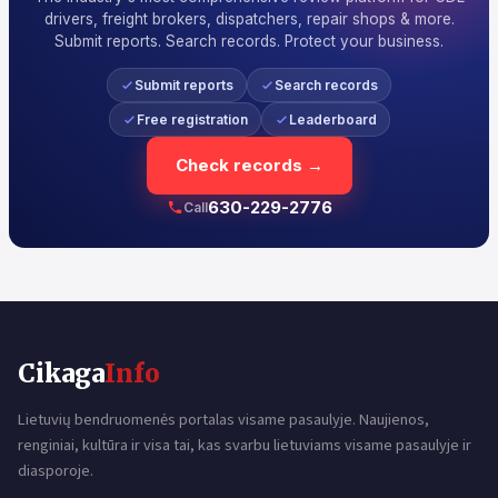
drivers, freight brokers, dispatchers, repair shops & more.
Submit reports. Search records. Protect your business.
Submit reports
Search records
Free registration
Leaderboard
Check records →
630-229-2776
Call
Cikaga
Info
Lietuvių bendruomenės portalas visame pasaulyje. Naujienos,
renginiai, kultūra ir visa tai, kas svarbu lietuviams visame pasaulyje ir
diasporoje.