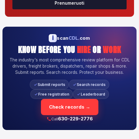
Prenumeruoti
i
scan
CDL
.com
KNOW BEFORE YOU
HIRE
OR
WORK
The industry's most comprehensive review platform for CDL
drivers, freight brokers, dispatchers, repair shops & more.
Submit reports. Search records. Protect your business.
Submit reports
Search records
Free registration
Leaderboard
Check records →
630-229-2776
Call