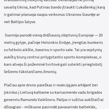
savaitę tikina, kad Putinas bando įtraukti Lukašenką į karą
ir galimai planuoja naujus veiksmus Ukrainos šiaurėje ar
net Baltijos šalyse.
Suomija parodė vieną didžiausių slėptuvių Europoje — 20
metrų gylyje, pačioje Helsinkio širdyje, įrengtas bunkeris
su futbolo aikšte, baseinu ir sporto sale. Tai yra septynių
aukštų biurų centrui prilygstantis sporto kompleksas, o
karo atveju ši požeminė tvirtovė gali suteikti prieglobstį
šešiems tūkstančiams žmonių.
Plačiau apie drono paieškas ir reakciją jam artėjant bei
įskridus į Lietuvą kalbame su kariuomenės vadu brigados
generolu Ramundu Vaikšnoru. Palijus ir sušilus aukštaičiai
džiaugiasi - miškuose pasirodė pavasarinės balteklės,