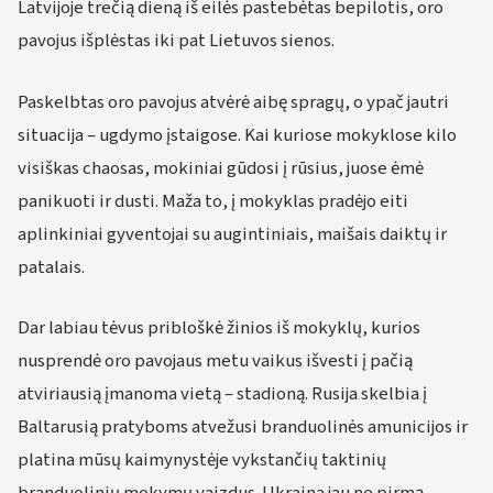
Latvijoje trečią dieną iš eilės pastebėtas bepilotis, oro
pavojus išplėstas iki pat Lietuvos sienos.
Paskelbtas oro pavojus atvėrė aibę spragų, o ypač jautri
situacija – ugdymo įstaigose. Kai kuriose mokyklose kilo
visiškas chaosas, mokiniai gūdosi į rūsius, juose ėmė
panikuoti ir dusti. Maža to, į mokyklas pradėjo eiti
aplinkiniai gyventojai su augintiniais, maišais daiktų ir
patalais.
Dar labiau tėvus pribloškė žinios iš mokyklų, kurios
nusprendė oro pavojaus metu vaikus išvesti į pačią
atviriausią įmanoma vietą – stadioną. Rusija skelbia į
Baltarusią pratyboms atvežusi branduolinės amunicijos ir
platina mūsų kaimynystėje vykstančių taktinių
branduolinių mokymų vaizdus. Ukraina jau ne pirmą