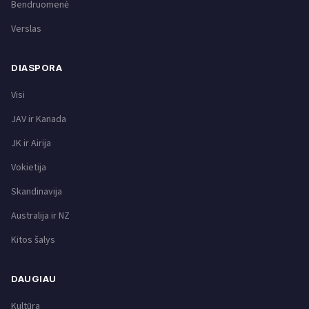
Bendruomenė
Verslas
DIASPORA
Visi
JAV ir Kanada
JK ir Airija
Vokietija
Skandinavija
Australija ir NZ
Kitos šalys
DAUGIAU
Kultūra