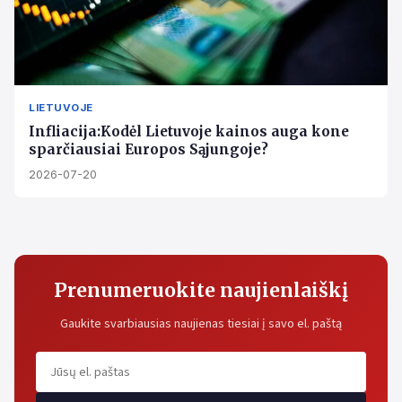
LIETUVOJE
Infliacija:Kodėl Lietuvoje kainos auga kone
sparčiausiai Europos Sąjungoje?
2026-07-20
Prenumeruokite naujienlaiškį
Gaukite svarbiausias naujienas tiesiai į savo el. paštą