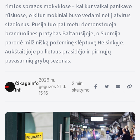
rimtos spragos mokyklose – kai kur vaikai panikavo
rūsiuose, o kitur mokiniai buvo vedami net į atvirus
stadionus. Rusija tuo pat metu demonstruoja
branduolines pratybas Baltarusijoje, o Suomija
parodė milžinišką požeminę slėptuvę Helsinkyje.
Aukštaitijoje po lietaus prasidėjo ir pirmųjų
pavasarinių grybų sezonas.
2026 m.
Čikagainfo
2 min.
gegužės 21 d.
Inf.
skaitymo
15:16