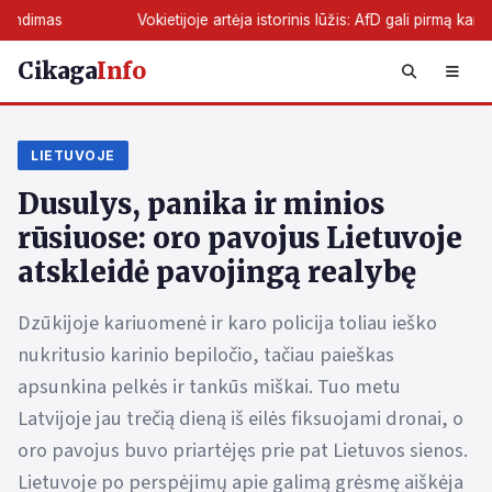
Vokietijoje artėja istorinis lūžis: AfD gali pirmą kartą perimti žemė
Cikaga
Info
LIETUVOJE
Dusulys, panika ir minios
rūsiuose: oro pavojus Lietuvoje
atskleidė pavojingą realybę
Dzūkijoje kariuomenė ir karo policija toliau ieško
nukritusio karinio bepiločio, tačiau paieškas
apsunkina pelkės ir tankūs miškai. Tuo metu
Latvijoje jau trečią dieną iš eilės fiksuojami dronai, o
oro pavojus buvo priartėjęs prie pat Lietuvos sienos.
Lietuvoje po perspėjimų apie galimą grėsmę aiškėja