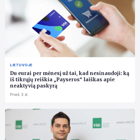
LIETUVOJE
Du eurai per mėnesį už tai, kad nesinaudoji: ką
iš tikrųjų reiškia „Payseros“ laiškas apie
neaktyvią paskyrą
Prieš 3 d.