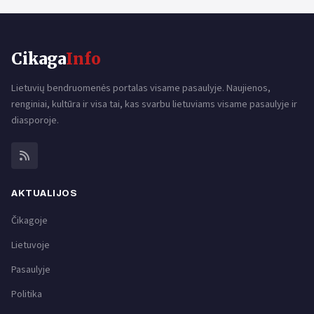
Cikaga
Info
Lietuvių bendruomenės portalas visame pasaulyje. Naujienos,
renginiai, kultūra ir visa tai, kas svarbu lietuviams visame pasaulyje ir
diasporoje.
AKTUALIJOS
Čikagoje
Lietuvoje
Pasaulyje
Politika