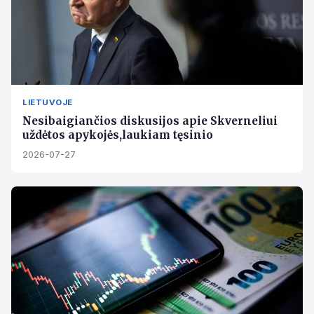
LIETUVOJE
Nesibaigiančios diskusijos apie Skverneliui
uždėtos apykojės,laukiam tęsinio
2026-07-27