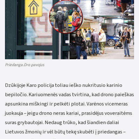
Priedanga.Oro pavojus
Dzūkijoje Karo policija toliau ieško nukritusio karinio
bepiločio. Kariuomenės vadas tvirtina, kad drono paieškas
apsunkina miškingi ir pelkėti plotai. Varėnos vicemeras
juokauja – jeigu drono neras kariai, prasidėjus voveraitėms
suras grybautojai. Nedaug trūko, kad šiandien daliai
Lietuvos žmonių ir vėl būtų tekę skubėti į priedangas –