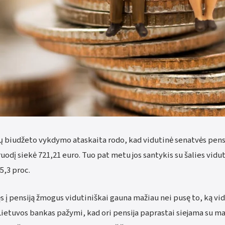
 biudžeto vykdymo ataskaita rodo, kad vidutinė senatvės pensij
uodį siekė 721,21 euro. Tuo pat metu jos santykis su šalies vidu
,3 proc.
jęs į pensiją žmogus vidutiniškai gauna mažiau nei pusę to, ką vi
Lietuvos bankas pažymi, kad ori pensija paprastai siejama su m