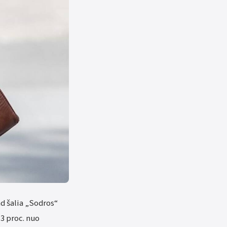
d šalia „Sodros“
 3 proc. nuo