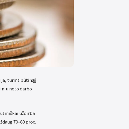
a, turint būtinąjį
tiniu neto darbo
dutiniškai uždirba
aždaug 70–80 proc.