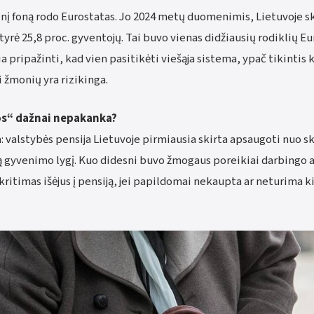
inį foną rodo Eurostatas. Jo 2024 metų duomenimis, Lietuvoje sk
atyrė 25,8 proc. gyventojų. Tai buvo vienas didžiausių rodiklių E
ia pripažinti, kad vien pasitikėti viešąja sistema, ypač tikintis
 žmonių yra rizikinga.
os“ dažnai nepakanka?
: valstybės pensija Lietuvoje pirmiausia skirta apsaugoti nuo sk
tą gyvenimo lygį. Kuo didesni buvo žmogaus poreikiai darbingo
 kritimas išėjus į pensiją, jei papildomai nekaupta ar neturima 