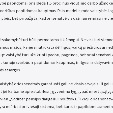
tybė papildomai prisideda 1,5 proc. nuo vidutinio darbo užmokes
noriškas papildomas kaupimas. Pats modelis rodo valstybės logi
ybės, bet pripažįsta, kad ori senatvė vis dažniau remiasi ne vie
 atsakomybė turi būti permetama tik žmogui. Ne visi turi vien
jamos mažos, karjera nutrūksta dėl ligos, vaikų priežiūros ar ne
aip: valstybė turi užtikrinti padorų pagrindą, bet oriai senatvei 
 kurioje svarbūs ir papildomas kaupimas, ir ilgesnis dalyvavima
ės atsargos.
alstybė orios senatvės garantuoti gali ne visais atvejais. Ji gali i
t jei kalbame apie stabilesnį gyvenimo lygį, ypač miestų sąlyg
vien „Sodros“ pensijos daugeliui neužteks. Tikroji orios senatv
yra mišri: stipri viešoji sistema, bet kartu ir papildomi asmenin