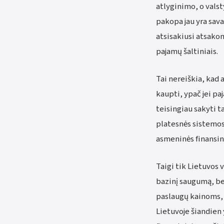
atlyginimo, o vals
pakopa jau yra sava
atsisakiusi atsakom
pajamų šaltiniais.
Tai nereiškia, kad
kaupti, ypač jei pa
teisingiau sakyti t
platesnės sistemos,
asmeninės finansin
Taigi tik Lietuvos v
bazinį saugumą, be
paslaugų kainoms, 
Lietuvoje šiandien 