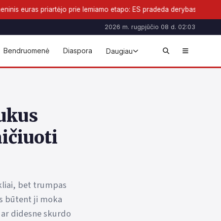
tėjo prie lemiamo etapo: ES pradeda derybas dėl naujos pinigų formos
2026 m. rugpjūčio 08 d. 02:03
Bendruomenė
Diaspora
Daugiau
aukus
ičiuoti
kliai, bet trumpas
s būtent ji moka
 dar didesne skurdo