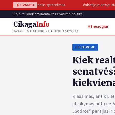
r Tuchelio sprendimas
Vokietijoje artėja istorinis lūžis: AfD g
SVARBU
Apie mus
Reklama
Kontaktai
Privatumo politika
Cikaga
Info
Tiesiogiai
PASAULIO LIETUVIŲ NAUJIENŲ PORTALAS
LIETUVOJE
Kiek real
senatvės?
kiekvien
Klausimas, ar tik Lie
atsakymas būtų ne. V
„Sodros“ pensijas ir 