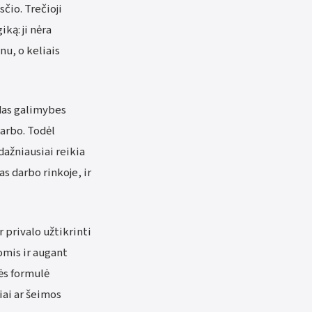
čio. Trečioji
ką: ji nėra
nu, o keliais
odas galimybes
darbo. Todėl
dažniausiai reikia
s darbo rinkoje, ir
r privalo užtikrinti
omis ir augant
ės formulė
iai ar šeimos