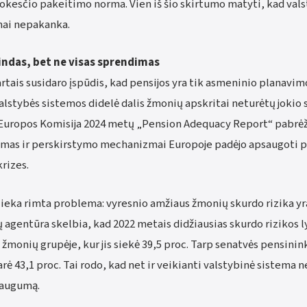
kesčio pakeitimo norma. Vien iš šio skirtumo matyti, kad val
žnai nepakanka.
indas, bet ne visas sprendimas
artais susidaro įspūdis, kad pensijos yra tik asmeninio planavim
alstybės sistemos didelė dalis žmonių apskritai neturėtų jokio
. Europos Komisija 2024 metų „Pension Adequacy Report“ pabrėž
imas ir perskirstymo mechanizmai Europoje padėjo apsaugoti 
rizes.
lieka rimta problema: vyresnio amžiaus žmonių skurdo rizika yra
agentūra skelbia, kad 2022 metais didžiausias skurdo rizikos 
 žmonių grupėje, kur jis siekė 39,5 proc. Tarp senatvės pensinin
rė 43,1 proc. Tai rodo, kad net ir veikianti valstybinė sistema n
 saugumą.