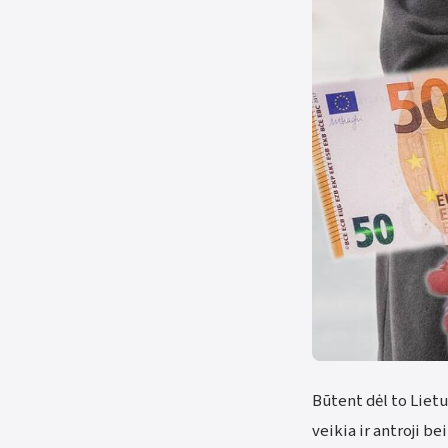
Būtent dėl to Liet
veikia ir antroji b