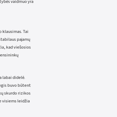
stybės vaidmuo yra
o klausimas. Tai
 stabilaus pajamų
ia, kad viešosios
pensininkų
 labai didelė.
lygis buvo būtent
kų skurdo rizikos
e visiems leidžia