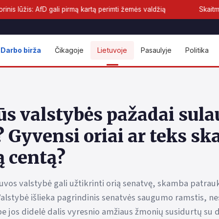
ali pirmą kartą perimti žemės valdžią
Skaitmeninis euras priar
Darbo birža
Čikagoje
Lietuvoje
Pasaulyje
Politika
ūs valstybės pažadai sul
 Gyvensi oriai ar teks ska
ą centą?
tuvos valstybė gali užtikrinti orią senatvę, skamba patrau
alstybė išlieka pagrindinis senatvės saugumo ramstis, ne
be jos didelė dalis vyresnio amžiaus žmonių susidurtų su