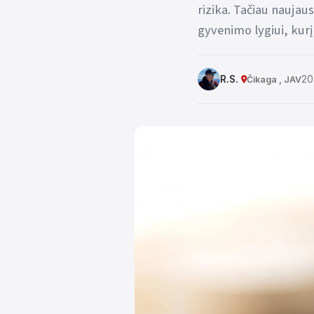
rizika. Tačiau naujau
gyvenimo lygiui, kur
R.S.
20
Čikaga , JAV