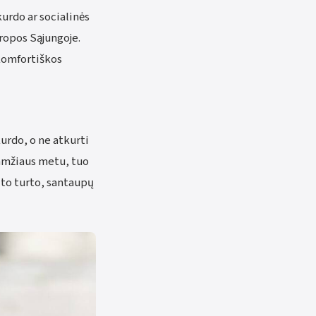
urdo ar socialinės
uropos Sąjungoje.
 komfortiškos
urdo, o ne atkurti
 amžiaus metu, tuo
kito turto, santaupų