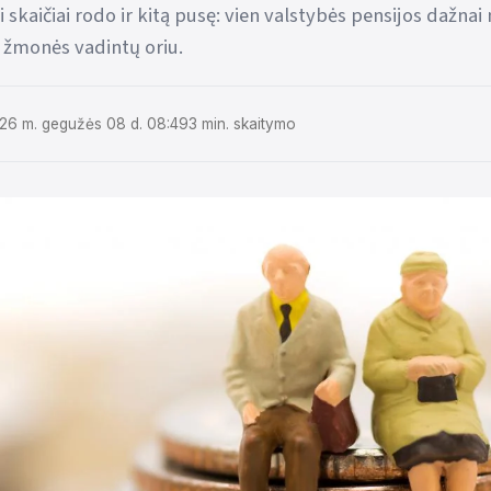
si skaičiai rodo ir kitą pusę: vien valstybės pensijos dažn
į žmonės vadintų oriu.
26 m. gegužės 08 d. 08:49
3 min. skaitymo