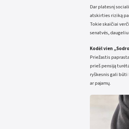
Dar platesnį social
atskirties riziką p
Tokie skaičiai verč
senatvės, daugeliui
Kodėl vien „Sodr
Priežastis paprasta
prieš pensiją turė
ryškesnis gali būti
ar pajamų.