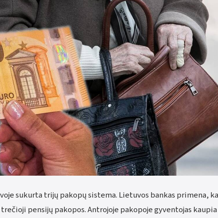
uvoje sukurta trijų pakopų sistema. Lietuvos bankas primena, ka
ei trečioji pensijų pakopos. Antrojoje pakopoje gyventojas kaupia