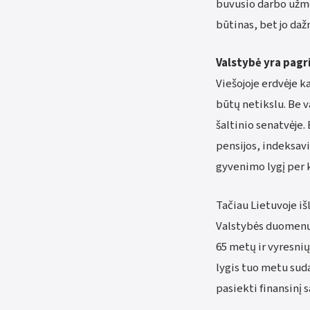
buvusio darbo užmo
būtinas, bet jo da
Valstybė yra pagr
Viešojoje erdvėje k
būtų netikslu. Be v
šaltinio senatvėje
pensijos, indeksav
gyvenimo lygį per k
Tačiau Lietuvoje iš
Valstybės duomenų 
65 metų ir vyresnių
lygis tuo metu suda
pasiekti finansinį