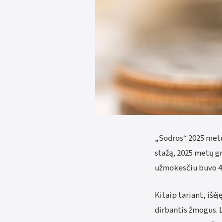
„Sodros“ 2025 metų
stažą, 2025 metų gr
užmokesčiu buvo 45
Kitaip tariant, išė
dirbantis žmogus. 