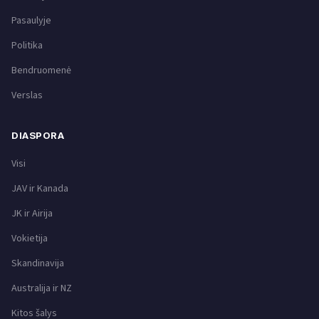
Pasaulyje
Politika
Bendruomenė
Verslas
DIASPORA
Visi
JAV ir Kanada
JK ir Airija
Vokietija
Skandinavija
Australija ir NZ
Kitos šalys