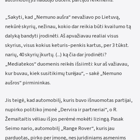
automobilį jis naudojo būtent partijos reikmėms.
„Sakyti, kad „Nemuno aušra“ nevažiavo po Lietuvą,
nekūrė skyrių, nežinau, kokio dar reikia būti kvailumo tą
dalyką bandyti įrodinėti. Aš apvažiavau realiai visus
skyrius, visus kokius keturis–penkis kartus, per 3 tūkst.
narių, 40 skyrių įkurtų. (...) ką čia dar įrodinėti?
„Mediatekos“ duomenis reikės išsiimti: kur aš važiavau,
kur buvau, kiek susitikimų turėjau“, – sakė „Nemuno
aušros“ pirmininkas.
Jis teigė, kad automobilį, kuris buvo išnuomotas partijai,
nupirko politiko įmonė „Dervira ir partneriai“, o R.
Žemaitaitis vėliau iš jos perėmė mokėti lizingą. Pasak
Seimo nario, automobilį „Range Rover“, kuris jau
parduotas, pirko per įmonę, nes juridiniams asmenims