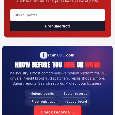
Gaukite svarbiausias naujienas tiesiai į savo el. paštą
Prenumeruoti
i
scan
CDL
.com
KNOW BEFORE YOU
HIRE
OR
WORK
The industry's most comprehensive review platform for CDL
drivers, freight brokers, dispatchers, repair shops & more.
Submit reports. Search records. Protect your business.
Submit reports
Search records
Free registration
Leaderboard
Check records →