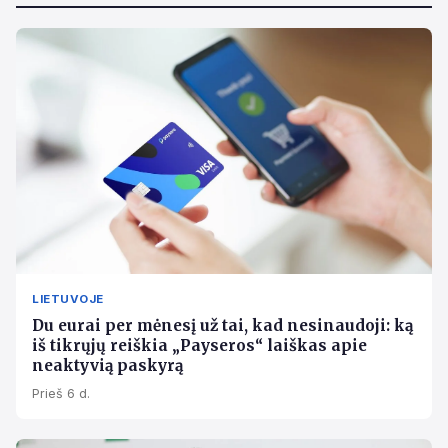
LIETUVOJE
Du eurai per mėnesį už tai, kad nesinaudoji: ką
iš tikrųjų reiškia „Payseros“ laiškas apie
neaktyvią paskyrą
Prieš 6 d.