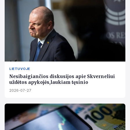
LIETUVOJE
Nesibaigiančios diskusijos apie Skverneliui
uždėtos apykojės,laukiam tęsinio
2026-07-27