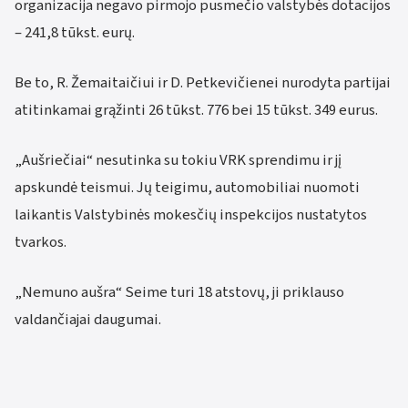
organizacija negavo pirmojo pusmečio valstybės dotacijos
– 241,8 tūkst. eurų.
Be to, R. Žemaitaičiui ir D. Petkevičienei nurodyta partijai
atitinkamai grąžinti 26 tūkst. 776 bei 15 tūkst. 349 eurus.
„Aušriečiai“ nesutinka su tokiu VRK sprendimu ir jį
apskundė teismui. Jų teigimu, automobiliai nuomoti
laikantis Valstybinės mokesčių inspekcijos nustatytos
tvarkos.
„Nemuno aušra“ Seime turi 18 atstovų, ji priklauso
valdančiajai daugumai.