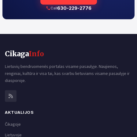
630-229-2776
Call
Cikaga
Info
Lietuvių bendruomenės portalas visame pasaulyje. Naujienos,
renginiai, kultūra ir visa tai, kas svarbu lietuviams visame pasaulyje ir
diasporoje.
AKTUALIJOS
Čikagoje
Lietuvoje