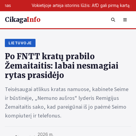
Vokietijoje artėja istorinis lūžis: AfD gali pirmą kartą perimti žemės val
Cikaga
Info
LIETUVOJE
Po FNTT kratų prabilo
Žemaitaitis: labai nesmagiai
rytas prasidėjo
Teisėsaugai atlikus kratas namuose, kabinete Seime
ir būstinėje, „Nemuno aušros“ lyderis Remigijus
Žemaitaitis sako, kad pareigūnai iš jo paėmė Seimo
kompiuterį ir telefonus.
2026 m.