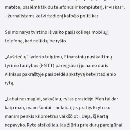
matėte, pasiėmė tik du telefonus ir kompiuterį, ir viskas“,
– žurnalistams ketvirtadienį kalbėjo politikas.
Seimo narys tvirtino iš vaiko pasiskolinęs mobilųjį
telefoną, kad neliktų be ryšio.
„Aušriečių“ lyderio teigimu, Finansinių nusikaltimų
tyrimo tarnybos (FNTT) pareigūnai į jo namo duris
Vilniaus pakraštyje pasibeldė ankstyvą ketvirtadienio
rytą.
„Labai nesmagiai, sakyčiau, rytas prasidėjo. Man tai dar
kaip man, mano šuniui – nelabai, jis pratęs 6 ryto su
manim penkis kilometrus vaikščioti. Deja, šį kartą
nepavyko. Ryte atsikėliau, jau žiūriu prie durų pareigūnai.