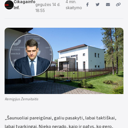
Čikagainfo
4 min.
gegužės 14 d.
Inf.
skaitymo
18:55
Remigijus Žemaitaitis
„Šaunuoliai pareigūnai, galiu pasakyti, labai taktiškai,
labai tvarkingai. Nieko nerado, kaip ir patys, ko gero,