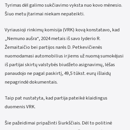
Tyrimas dėl galimo sukčiavimo vyksta nuo kovo mėnesio.
Šiuo metu įtarimai niekam nepateikti.
Vyriausioji rinkimų komisija (VRK) kovą konstatavo, kad
„Nemuno aušra“, 2024 metais iš savo lyderio R.
Žemaitaičio bei partijos narės D. Petkevičienės
nuomodamasi automobilius ir jiems už nuomą sumokėjusi
iš partijai skirtų valstybės biudžeto asignavimų, lėšas
panaudojo ne pagal paskirtį, 49,5 tūkst. eurų išlaidų
nepagrindė dokumentais.
Taip pat nustatyta, kad partija pateikė klaidingus
duomenis VRK.
Šie pažeidimai pripažinti šiurkščiais. Dėl to politinė