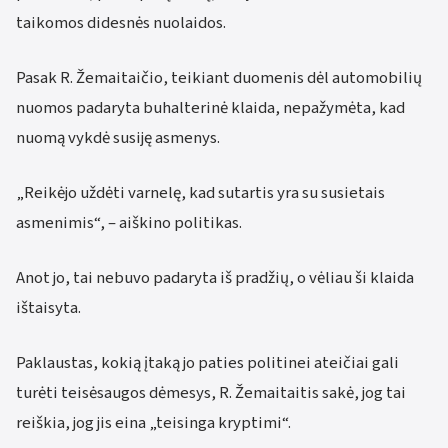
taikomos didesnės nuolaidos.
Pasak R. Žemaitaičio, teikiant duomenis dėl automobilių
nuomos padaryta buhalterinė klaida, nepažymėta, kad
nuomą vykdė susiję asmenys.
„Reikėjo uždėti varnelę, kad sutartis yra su susietais
asmenimis“, – aiškino politikas.
Anot jo, tai nebuvo padaryta iš pradžių, o vėliau ši klaida
ištaisyta.
Paklaustas, kokią įtaką jo paties politinei ateičiai gali
turėti teisėsaugos dėmesys, R. Žemaitaitis sakė, jog tai
reiškia, jog jis eina „teisinga kryptimi“.