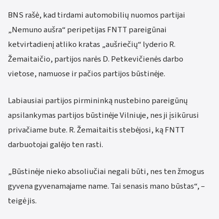
BNS rašė, kad tirdami automobilių nuomos partijai
„Nemuno aušra“ peripetijas FNTT pareigūnai
ketvirtadienį atliko kratas „aušriečių“ lyderio R.
Žemaitaičio, partijos narės D. Petkevičienės darbo
vietose, namuose ir pačios partijos būstinėje.
Labiausiai partijos pirmininką nustebino pareigūnų
apsilankymas partijos būstinėje Vilniuje, nes ji įsikūrusi
privačiame bute. R. Žemaitaitis stebėjosi, ką FNTT
darbuotojai galėjo ten rasti.
„Būstinėje nieko absoliučiai negali būti, nes ten žmogus
gyvena gyvenamajame name. Tai senasis mano būstas“, –
teigė jis.