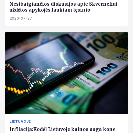
Nesibaigiančios diskusijos apie Skverneliui
uždėtos apykojės,laukiam tęsinio
2026-07-27
LIETUVOJE
Infliacija:Kodėl Lietuvoje kainos auga kone