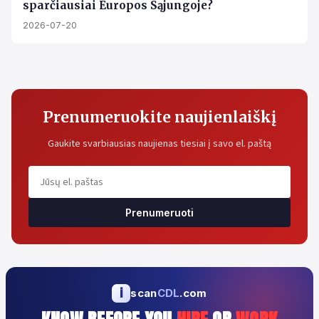
sparčiausiai Europos Sąjungoje?
2026-07-20
Prenumeruokite naujienlaiškį
Gaukite svarbiausias naujienas tiesiai į savo el. paštą
Prenumeruoti
i
scan
CDL
.com