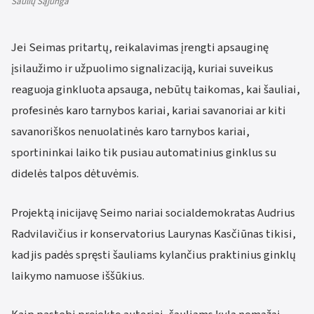
Šaulių Sąjunga
Jei Seimas pritartų, reikalavimas įrengti apsauginę
įsilaužimo ir užpuolimo signalizaciją, kuriai suveikus
reaguoja ginkluota apsauga, nebūtų taikomas, kai šauliai,
profesinės karo tarnybos kariai, kariai savanoriai ar kiti
savanoriškos nenuolatinės karo tarnybos kariai,
sportininkai laiko tik pusiau automatinius ginklus su
didelės talpos dėtuvėmis.
Projektą inicijavę Seimo nariai socialdemokratas Audrius
Radvilavičius ir konservatorius Laurynas Kasčiūnas tikisi,
kad jis padės spręsti šauliams kylančius praktinius ginklų
laikymo namuose iššūkius.