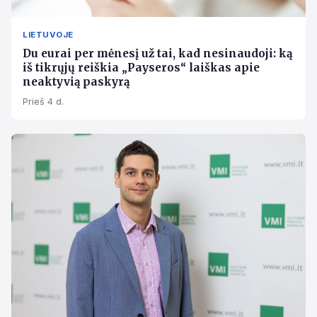
LIETUVOJE
Du eurai per mėnesį už tai, kad nesinaudoji: ką
iš tikrųjų reiškia „Payseros“ laiškas apie
neaktyvią paskyrą
Prieš 4 d.