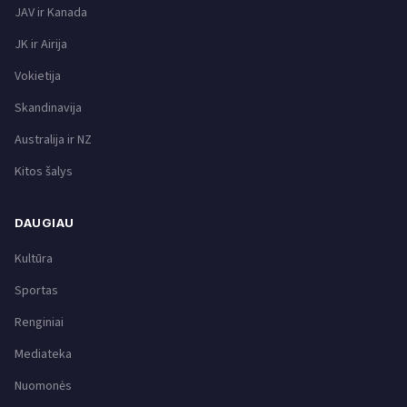
JAV ir Kanada
JK ir Airija
Vokietija
Skandinavija
Australija ir NZ
Kitos šalys
DAUGIAU
Kultūra
Sportas
Renginiai
Mediateka
Nuomonės