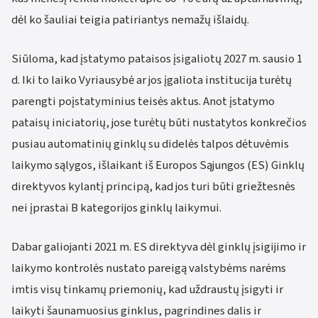
dėl ko šauliai teigia patiriantys nemažų išlaidų.
Siūloma, kad įstatymo pataisos įsigaliotų 2027 m. sausio 1
d. Iki to laiko Vyriausybė ar jos įgaliota institucija turėtų
parengti poįstatyminius teisės aktus. Anot įstatymo
pataisų iniciatorių, jose turėtų būti nustatytos konkrečios
pusiau automatinių ginklų su didelės talpos dėtuvėmis
laikymo sąlygos, išlaikant iš Europos Sąjungos (ES) Ginklų
direktyvos kylantį principą, kad jos turi būti griežtesnės
nei įprastai B kategorijos ginklų laikymui.
Dabar galiojanti 2021 m. ES direktyva dėl ginklų įsigijimo ir
laikymo kontrolės nustato pareigą valstybėms narėms
imtis visų tinkamų priemonių, kad uždraustų įsigyti ir
laikyti šaunamuosius ginklus, pagrindines dalis ir