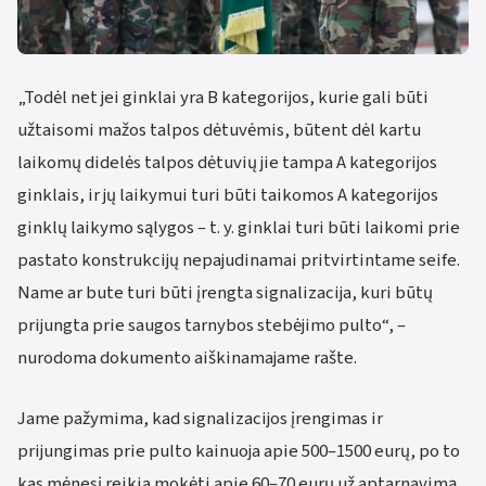
„Todėl net jei ginklai yra B kategorijos, kurie gali būti
užtaisomi mažos talpos dėtuvėmis, būtent dėl kartu
laikomų didelės talpos dėtuvių jie tampa A kategorijos
ginklais, ir jų laikymui turi būti taikomos A kategorijos
ginklų laikymo sąlygos – t. y. ginklai turi būti laikomi prie
pastato konstrukcijų nepajudinamai pritvirtintame seife.
Name ar bute turi būti įrengta signalizacija, kuri būtų
prijungta prie saugos tarnybos stebėjimo pulto“, –
nurodoma dokumento aiškinamajame rašte.
Jame pažymima, kad signalizacijos įrengimas ir
prijungimas prie pulto kainuoja apie 500–1500 eurų, po to
kas mėnesį reikia mokėti apie 60–70 eurų už aptarnavimą,