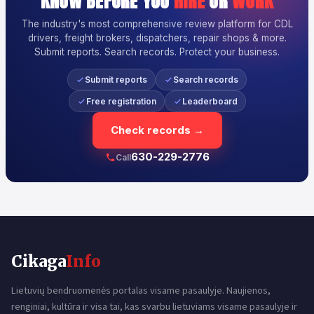
KNOW BEFORE YOU
HIRE
OR
WORK
The industry's most comprehensive review platform for CDL
drivers, freight brokers, dispatchers, repair shops & more.
Submit reports. Search records. Protect your business.
Submit reports
Search records
Free registration
Leaderboard
Check records →
630-229-2776
Call
Cikaga
Info
Lietuvių bendruomenės portalas visame pasaulyje. Naujienos,
renginiai, kultūra ir visa tai, kas svarbu lietuviams visame pasaulyje ir