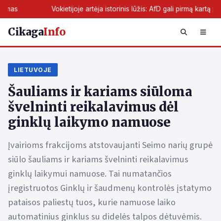
Vokietijoje artėja istorinis lūžis: AfD gali pirmą kartą perimti žemės va
Cikaga
Info
LIETUVOJE
Šauliams ir kariams siūloma
švelninti reikalavimus dėl
ginklų laikymo namuose
Įvairioms frakcijoms atstovaujanti Seimo narių grupė
siūlo šauliams ir kariams švelninti reikalavimus
ginklų laikymui namuose. Tai numatančios
įregistruotos Ginklų ir šaudmenų kontrolės įstatymo
pataisos paliestų tuos, kurie namuose laiko
automatinius ginklus su didelės talpos dėtuvėmis.