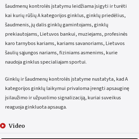
šaudmenų kontrolės įstatymu leidžiama įsigyti ir turėti
kai kurių rūšių A kategorijos ginklus, ginklų priedėlius,
šaudmenis, jų dalis ginklų gamintojams, ginklų
prekiautojams, Lietuvos bankui, muziejams, profesinės
karo tarnybos kariams, kariams savanoriams, Lietuvos
šaulių sąjungos nariams, fiziniams asmenims, kurie
naudoja ginklus specialiajam sportui.
Ginklų ir šaudmenų kontrolės įstatyme nustatyta, kad A
kategorijos ginklų laikymui privaloma įrengti apsauginę
įsilaužimo ir užpuolimo signalizaciją, kuriai suveikus
reaguoja ginkluota apsauga.
Video