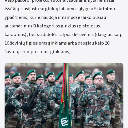
Kaip pastebi projekto autoriai, šauliams kyla nemažai
iššūkių, susijusių su ginklų laikymo sąlygų užtikrinimu –
ypač tiems, kurie naudoja ir namuose laiko pusiau
automatinius B kategorijos ginklus (pistoletus,
karabinus), bet su didelės talpos dėtuvėmis (daugiau kaip
10 šovinių ilgiesiems ginklams arba daugiau kaip 20
šovinių trumpiesiems ginklams).