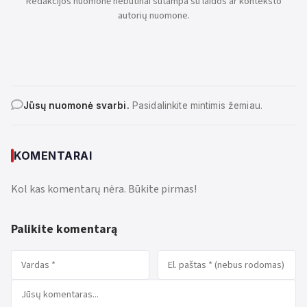
Redakcijos nuomonė nebūtinai sutampa su laidos ar konteksto
autorių nuomone.
Jūsų nuomonė svarbi.
Pasidalinkite mintimis žemiau.
KOMENTARAI
Kol kas komentarų nėra. Būkite pirmas!
Palikite komentarą