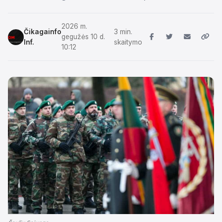
2026 m.
Čikagainfo
3 min.
gegužės 10 d.
Inf.
skaitymo
10:12